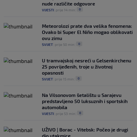
nude različite odgovore
0
VIJESTI
|
prije 14 min
|
Meteorolozi prate dva velika fenomena:
Ovako bi Super El Niño mogao oblikovati
ovu zimu
0
SVIJET
|
prije 50 min
|
U tramvajskoj nesreći u Gelsenkirchenu
25 povrijeđenih, troje u životnoj
opasnosti
0
SVIJET
|
prije 15 min
|
Na Vilsonovom šetalištu u Sarajevu
predstavljeno 50 luksuznih i sportskih
automobila
0
VIJESTI
|
prije 53 min
|
UŽIVO | Borac - Vitebsk: Počeo je drugi
dio utakmice