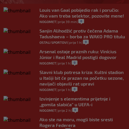
Louis van Gaal pobijedio rak i poručio:
Ako vam treba selektor, pozovite mene!
0
NOGOMET
|
prije 39 min
|
Sanjin Alihodžić protiv čečena Adama
Tadushaeva – borba za WAKO PRO titulu
0
OSTALI SPORTOVI
|
prije 1 h
|
Arsenal ostaje praznih ruku: Vinícius
Júnior i Real Madrid postigli dogovor
0
NOGOMET
|
prije 1 h
|
Slavni klub potresa kriza: Kultni stadion
u Italiji bit će prazan na početku sezone,
navijači objavili rat upravi
0
NOGOMET
|
prije 1 h
|
Izvinjenje s elementima prijetnje i
„gomila slabića“ u UEFA-i
0
NOGOMET
|
prije 2 h
|
Ako ste na moru, mogli biste sresti
Rogera Federera