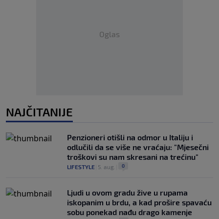
Oglas
NAJČITANIJE
Penzioneri otišli na odmor u Italiju i
odlučili da se više ne vraćaju: "Mjesečni
troškovi su nam skresani na trećinu"
0
LIFESTYLE
|
5. aug.
|
Ljudi u ovom gradu žive u rupama
iskopanim u brdu, a kad prošire spavaću
sobu ponekad nađu drago kamenje