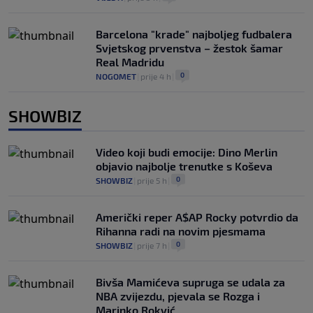
Barcelona "krade" najboljeg fudbalera
Svjetskog prvenstva – žestok šamar
Real Madridu
0
NOGOMET
|
prije 4 h
|
SHOWBIZ
Video koji budi emocije: Dino Merlin
objavio najbolje trenutke s Koševa
0
SHOWBIZ
|
prije 5 h
|
Američki reper A$AP Rocky potvrdio da
Rihanna radi na novim pjesmama
0
SHOWBIZ
|
prije 7 h
|
Bivša Mamićeva supruga se udala za
NBA zvijezdu, pjevala se Rozga i
Marinko Rokvić