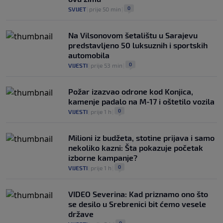
0
SVIJET
|
prije 50 min
|
Na Vilsonovom šetalištu u Sarajevu
predstavljeno 50 luksuznih i sportskih
automobila
0
VIJESTI
|
prije 53 min
|
Požar izazvao odrone kod Konjica,
kamenje padalo na M-17 i oštetilo vozila
0
VIJESTI
|
prije 1 h
|
Milioni iz budžeta, stotine prijava i samo
nekoliko kazni: Šta pokazuje početak
izborne kampanje?
0
VIJESTI
|
prije 1 h
|
VIDEO Severina: Kad priznamo ono što
se desilo u Srebrenici bit ćemo vesele
države