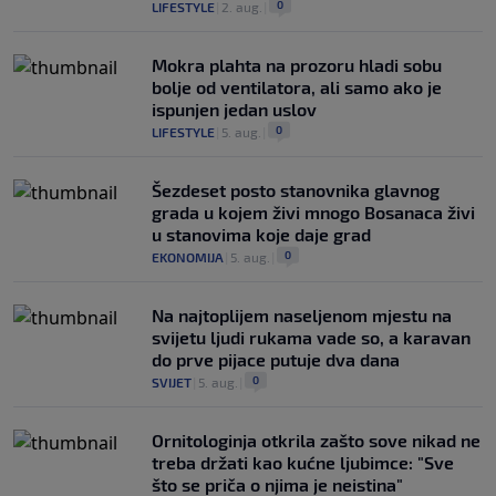
0
LIFESTYLE
|
2. aug.
|
Mokra plahta na prozoru hladi sobu
bolje od ventilatora, ali samo ako je
ispunjen jedan uslov
0
LIFESTYLE
|
5. aug.
|
Šezdeset posto stanovnika glavnog
grada u kojem živi mnogo Bosanaca živi
u stanovima koje daje grad
0
EKONOMIJA
|
5. aug.
|
Na najtoplijem naseljenom mjestu na
svijetu ljudi rukama vade so, a karavan
do prve pijace putuje dva dana
0
SVIJET
|
5. aug.
|
Ornitologinja otkrila zašto sove nikad ne
treba držati kao kućne ljubimce: "Sve
što se priča o njima je neistina"