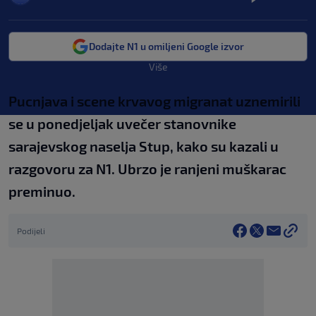
Dodajte N1 u omiljeni Google izvor
Više
Pucnjava i scene krvavog migranat uznemirili
se u ponedjeljak uvečer stanovnike
sarajevskog naselja Stup, kako su kazali u
razgovoru za N1. Ubrzo je ranjeni muškarac
preminuo.
Podijeli