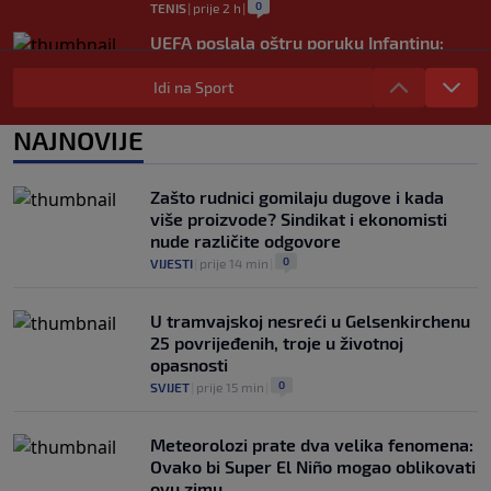
0
TENIS
|
prije 2 h
|
UEFA poslala oštru poruku Infantinu:
"Ništa se ne mijenja, bojkot Svjetskog
prvenstva i dalje je na snazi"
Idi na Sport
0
NOGOMET
|
prije 3 h
|
NAJNOVIJE
FIFA još nije uplatila obećani novac
gradovima domaćinima Svjetskog
prvenstva
Zašto rudnici gomilaju dugove i kada
0
NOGOMET
|
prije 4 h
|
više proizvode? Sindikat i ekonomisti
nude različite odgovore
0
VIJESTI
|
prije 14 min
|
U tramvajskoj nesreći u Gelsenkirchenu
25 povrijeđenih, troje u životnoj
opasnosti
0
SVIJET
|
prije 15 min
|
Meteorolozi prate dva velika fenomena:
Ovako bi Super El Niño mogao oblikovati
ovu zimu