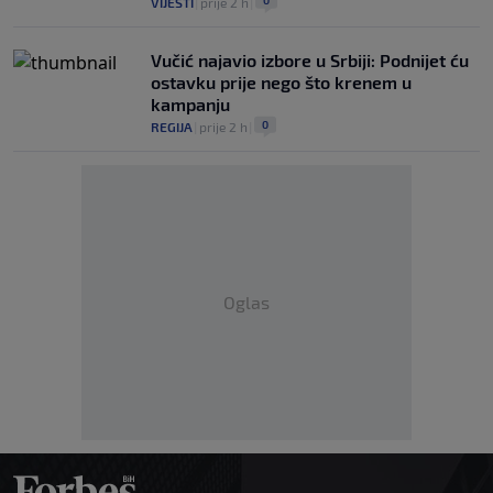
0
VIJESTI
|
prije 2 h
|
Vučić najavio izbore u Srbiji: Podnijet ću
ostavku prije nego što krenem u
kampanju
0
REGIJA
|
prije 2 h
|
Oglas