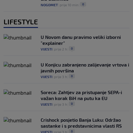
0
NOGOMET
|
prije 10 min
|
LIFESTYLE
U Novom danu pravimo veliki izborni
"explainer"
0
VIJESTI
|
prije 2 h
|
U Konjicu zabranjeno zalijevanje vrtova i
javnih površina
0
VIJESTI
|
prije 3 h
|
Soreca: Zahtjev za pristupanje SEPA-i
važan korak BiH na putu ka EU
0
VIJESTI
|
prije 3 h
|
Crishock posjetio Banja Luku: Održao
sastanke i s predstavnicima vlasti RS
0
VIJESTI
|
prije 3 h
|