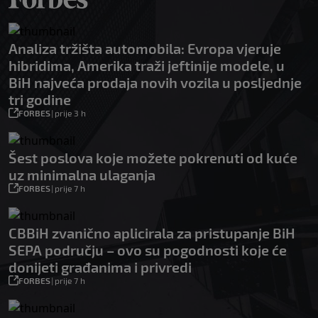
Analiza tržišta automobila: Evropa vjeruje
hibridima, Amerika traži jeftinije modele, u
BiH najveća prodaja novih vozila u posljednje
tri godine
FORBES
|
prije 3 h
Šest poslova koje možete pokrenuti od kuće
uz minimalna ulaganja
FORBES
|
prije 7 h
CBBiH zvanično aplicirala za pristupanje BiH
SEPA području – ovo su pogodnosti koje će
donijeti građanima i privredi
FORBES
|
prije 7 h