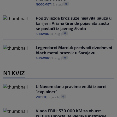
0
NOGOMET
|
5. aug.
|
Pop zvijezda kroz suze najavila pauzu u
karijeri: Ariana Grande pojasnila zašto
se povlači iz javnog života
0
SHOWBIZ
|
4. aug.
|
Legendarni Marduk predvodi dvodnevni
black metal praznik u Sarajevu
0
SHOWBIZ
|
3. aug.
|
N1 KVIZ
U Novom danu pravimo veliki izborni
"explainer"
0
VIJESTI
|
prije 2 h
|
Vlada FBiH: 530.000 KM za oblast
kulture i sporta, te vjerske institucije