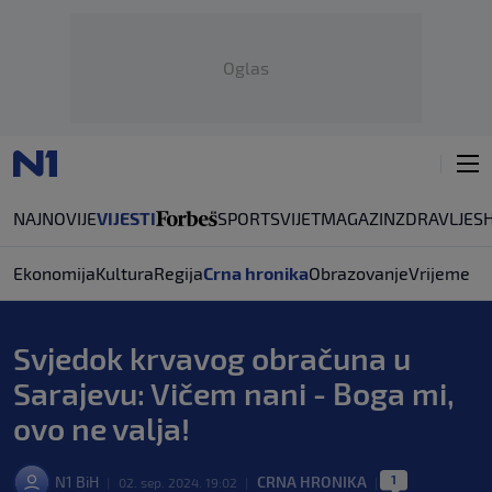
Oglas
NAJNOVIJE
VIJESTI
SPORT
SVIJET
MAGAZIN
ZDRAVLJE
S
Ekonomija
Kultura
Regija
Crna hronika
Obrazovanje
Vrijeme
Svjedok krvavog obračuna u
Sarajevu: Vičem nani - Boga mi,
ovo ne valja!
1
N1 BiH
CRNA HRONIKA
|
02. sep. 2024. 19:02
|
|