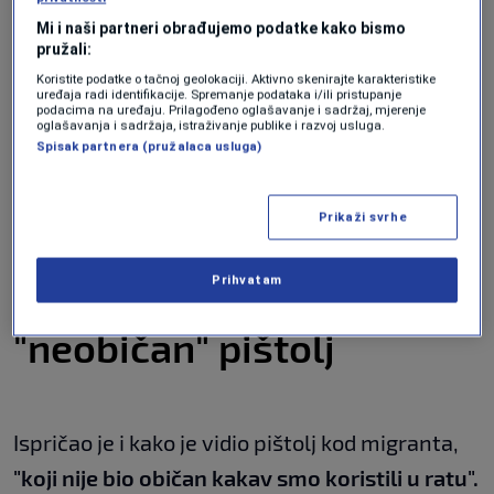
Kako je još ispričao, migrant je ranjen u sukobu
Mi i naši partneri obrađujemo podatke kako bismo
pružali:
dvije grupe -
"njih je bilo nekoliko, trčalo (oko
Koristite podatke o tačnoj geolokaciji. Aktivno skenirajte karakteristike
migranta), a ostali su bježali na suprotnu
uređaja radi identifikacije. Spremanje podataka i/ili pristupanje
podacima na uređaju. Prilagođeno oglašavanje i sadržaj, mjerenje
oglašavanja i sadržaja, istraživanje publike i razvoj usluga.
stranu"...
Spisak partnera (pružalaca usluga)
"Čitav rat sam bio ovdje, imam petlja za sve,
Prikaži svrhe
ali Bože sačuvaj"
, dodao je svjedok događaja.
Prihvatam
Svjedok vidio i
"neobičan" pištolj
Ispričao je i kako je vidio pištolj kod migranta,
"koji nije bio običan kakav smo koristili u ratu".