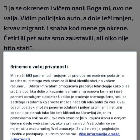
"I ja se okrenem i vičem nani: Boga mi, ovo ne
valja. Vidim policijsko auto, a dole leži ranjen,
krvav migrant. I snaha kod mene ga okrene.
Četiri ili pet auta smo zaustavili, ali niko nije
htio stati".
Nekoliko migranta, kako tvrdi ovaj svjedok, koji
Brinemo o vašoj privatnosti
Mi i naši
603
partneri pohranjujemo i pristupamo osobnim podacima,
su se vozili u
"plavom automobilu",
stali su i
kao što su pretraga web stranica ili lični identifikatori, na vašem
računaru . Odabir Prihvatam omogućava praćenje tehnologije kako bi se
odvukli ranjenog migranta.
pružila podrška dolje prikazanim svrhama na osnovu kojih mi i naši
"Mi smo ga u auto sa migrantima ubacili,
partneri obrađujemo podatke Ukoliko je praćenje onemogućeno, neki od
sadržaja i reklama koje vidite možda neće biti relevantni za vas. Ovaj
momak sjedi naprijed, dvojica pozadi ga
odabir postavki možete ponovno odabrati i pritom promijeniti trenutni
odabir ili pristanak tako što ćete kliknuti na Upravljaj željenim
ubaciše. Neko plavo auto. Rekoh: Halal ti bilo
postavkama link na dnu ove web stranice [ili plutajuću ikonu u donjem
lijevom dijelu web stranice, ako je primjenjivo]. Vaš odabir će se
do hitne pomoći
", kazao je za N1.
mijenjati u okviru našeg Wеб локација. Za više detalja, pogledajte
Uredbu o postupanju s ličnim podacima.
Više informacija o vašoj
privatnosti