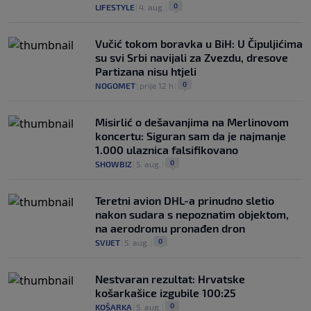
0
LIFESTYLE
|
4. aug.
|
Vučić tokom boravka u BiH: U Čipuljićima
su svi Srbi navijali za Zvezdu, dresove
Partizana nisu htjeli
0
NOGOMET
|
prije 12 h
|
Misirlić o dešavanjima na Merlinovom
koncertu: Siguran sam da je najmanje
1.000 ulaznica falsifikovano
0
SHOWBIZ
|
5. aug.
|
Teretni avion DHL-a prinudno sletio
nakon sudara s nepoznatim objektom,
na aerodromu pronađen dron
0
SVIJET
|
5. aug.
|
Nestvaran rezultat: Hrvatske
košarkašice izgubile 100:25
0
KOŠARKA
|
5. aug.
|