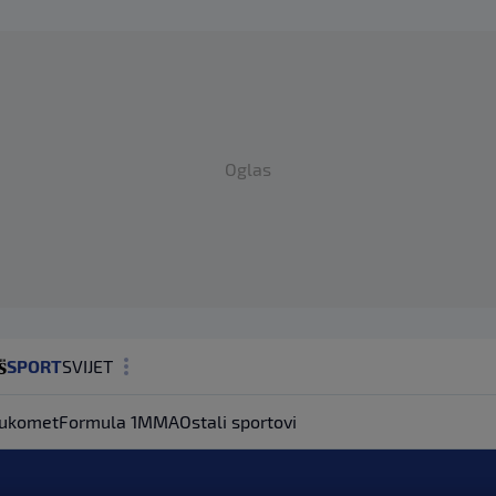
Oglas
SPORT
SVIJET
MAGAZIN
ukomet
Formula 1
MMA
Ostali sportovi
ZDRAVLJE