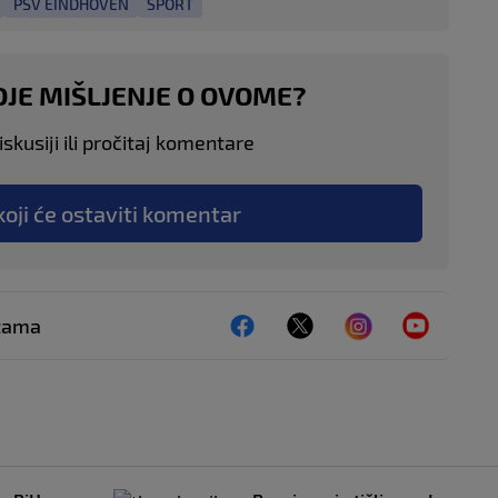
PSV EINDHOVEN
SPORT
OJE MIŠLJENJE O OVOME?
skusiji ili pročitaj komentare
koji će ostaviti komentar
ežama