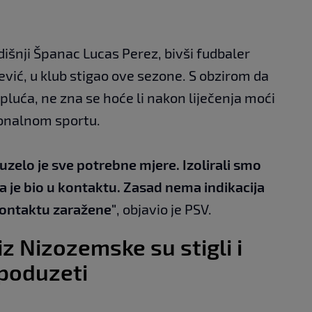
odišnji Španac Lucas Perez, bivši fudbaler
rević, u klub stigao ove sezone. S obzirom da
luća, ne zna se hoće li nakon liječenja moći
ionalnom sportu.
zelo je sve potrebne mjere. Izolirali smo
ima je bio u kontaktu. Zasad nema indikacija
 kontaktu zaražene"
, objavio je PSV.
z Nizozemske su stigli i
 poduzeti