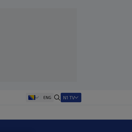
N1 TV
ENG