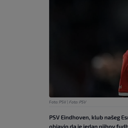
Foto: PSV
|
Foto: PSV
PSV Eindhoven, klub našeg Esm
objavio da je jedan njihov fu