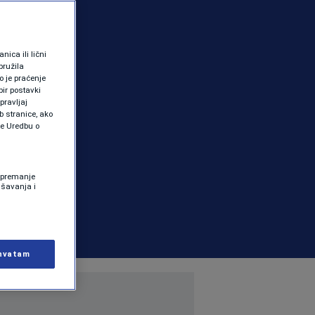
ica ili lični
pružila
 je praćenje
ir postavki
pravljaj
b stranice, ako
te Uredbu o
 Spremanje
ašavanja i
hvatam