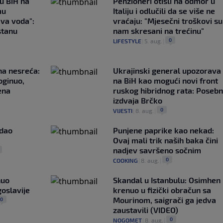
 u BiH na
Penzioneri otišli na odmor u
mu
Italiju i odlučili da se više ne
ava voda":
vraćaju: "Mjesečni troškovi su
stanu
nam skresani na trećinu"
0
LIFESTYLE
|
5. aug.
|
na nesreća:
Ukrajinski general upozorava
oginuo,
na BiH kao mogući novi front
ena
ruskog hibridnog rata: Poseb
izdvaja Brčko
0
VIJESTI
|
8. aug.
|
adao
Punjene paprike kao nekad:
Ovaj mali trik naših baka čini
nadjev savršeno sočnim
0
COOKING
|
8. aug.
|
nuo
Skandal u Istanbulu: Osimhen
oslavije
krenuo u fizički obračun sa
Mourinom, saigrači ga jedva
0
zaustavili (VIDEO)
0
NOGOMET
|
8. aug.
|