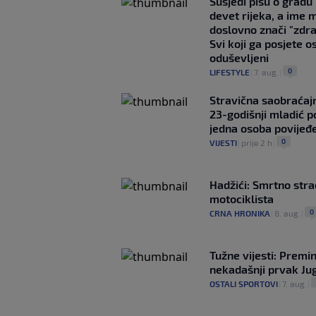
Susjedi pišu o gradu
devet rijeka, a ime 
doslovno znači "zdr
Svi koji ga posjete o
oduševljeni
0
LIFESTYLE
|
7. aug.
|
Stravična saobraćaj
23-godišnji mladić p
jedna osoba povijeđ
0
VIJESTI
|
prije 2 h
|
Hadžići: Smrtno str
motociklista
0
CRNA HRONIKA
|
8. aug.
|
Tužne vijesti: Premi
nekadašnji prvak Jug
OSTALI SPORTOVI
|
7. aug.
|