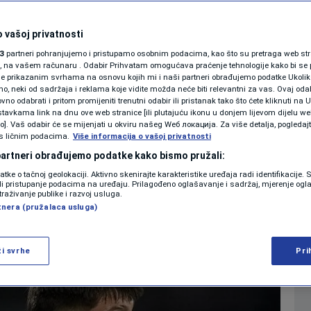
 mora na testiranje:
SHOWBIZ
KOLUMNE
 vašoj privatnosti
, vlada strah od
3
partneri pohranjujemo i pristupamo osobnim podacima, kao što su pretraga web stran
ori, na vašem računaru . Odabir Prihvatam omogućava praćenje tehnologije kako bi se 
je prikazanim svrhama na osnovu kojih mi i naši partneri obrađujemo podatke Ukoliko
 neki od sadržaja i reklama koje vidite možda neće biti relevantni za vas. Ovaj odab
PODCAST
no odabrati i pritom promijeniti trenutni odabir ili pristanak tako što ćete kliknuti na U
tavkama link na dnu ove web stranice [ili plutajuću ikonu u donjem lijevom dijelu we
0
NOGOMET
komentara
|
|
N1 SPECIJAL
vo]. Vaš odabir će se mijenjati u okviru našeg Wеб локација. Za više detalja, pogledaj
s ličnim podacima.
Više informacija o vašoj privatnosti
FENOMENI
 partneri obrađujemo podatke kako bismo pružali:
Više
datke o tačnoj geolokaciji. Aktivno skenirajte karakteristike uređaja radi identifikacije.
NEISTRAŽENO
ili pristupanje podacima na uređaju. Prilagođeno oglašavanje i sadržaj, mjerenje ogl
traživanje publike i razvoj usluga.
tnera (pružalaca usluga)
VIRALNO
FOTO
ži svrhe
Pri
PROMO
VIDEO