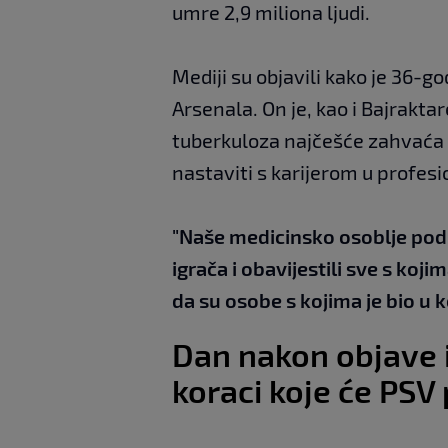
umre 2,9 miliona ljudi.
Mediji su objavili kako je 36-g
Arsenala. On je, kao i Bajrakta
tuberkuloza najčešće zahvaća p
nastaviti s karijerom u profes
"Naše medicinsko osoblje podu
igrača i obavijestili sve s koj
da su osobe s kojima je bio u
Dan nakon objave i
koraci koje će PSV