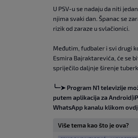
U PSV-u se nadaju da niti jedan 
njima svaki dan. Španac se zara
rizik od zaraze u svlačionici.
Međutim, fudbaler i svi drugi ko
Esmira Bajraktarevića, će se bi
spriječilo daljnje širenje tuber
╰┈➤
Program N1 televizije mo
putem aplikacija za
An
droid
|
i
WhatsApp kanalu klikom
ovdj
Više tema kao što je ova?