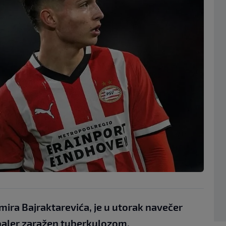
ira Bajraktarevića, je u utorak navečer
dbaler zaražen tuberkulozom.