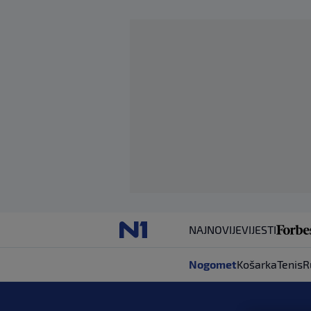
NAJNOVIJE
VIJESTI
Nogomet
Košarka
Tenis
R