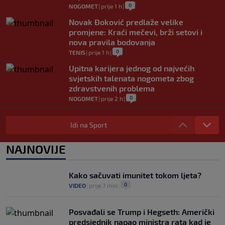
0
NOGOMET
|
prije 1 h
|
Novak Đoković predlaže velike
promjene: Kraći mečevi, brži setovi i
nova pravila bodovanja
0
TENIS
|
prije 1 h
|
Upitna karijera jednog od najvećih
svjetskih talenata nogometa zbog
zdravstvenih problema
0
NOGOMET
|
prije 2 h
|
U trenucima dok je olimpijski šampion
obarao rekord, plamen odnio njegovu
Idi na Sport
kuću: Preminuo i komšija
0
OSTALI SPORTOVI
|
5. aug.
|
NAJNOVIJE
Nestvarne scene u Trabzonu i
spektakularan doček za Salaha: "Ovdje
Kako sačuvati imunitet tokom ljeta?
je 25.000 ljudi" (FOTO/VIDEO)
0
VIDEO
|
prije 7 min
|
0
NOGOMET
|
5. aug.
|
Posvađali se Trump i Hegseth: Američki
predsjednik napao ministra rata kad je