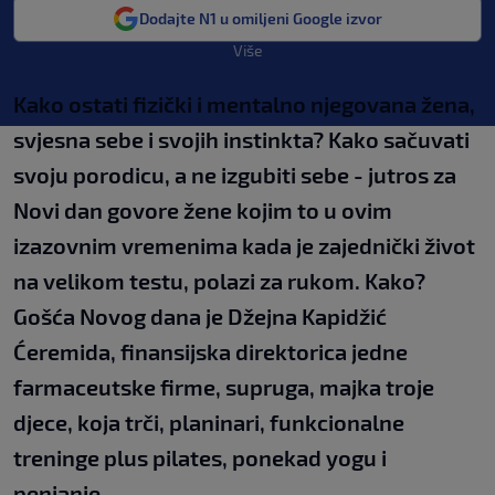
Dodajte N1 u omiljeni Google izvor
Više
Kako ostati fizički i mentalno njegovana žena,
svjesna sebe i svojih instinkta? Kako sačuvati
svoju porodicu, a ne izgubiti sebe - jutros za
Novi dan govore žene kojim to u ovim
izazovnim vremenima kada je zajednički život
na velikom testu, polazi za rukom. Kako?
Gošća Novog dana je Džejna Kapidžić
Ćeremida, finansijska direktorica jedne
farmaceutske firme, supruga, majka troje
djece, koja trči, planinari, funkcionalne
treninge plus pilates, ponekad yogu i
penjanje.