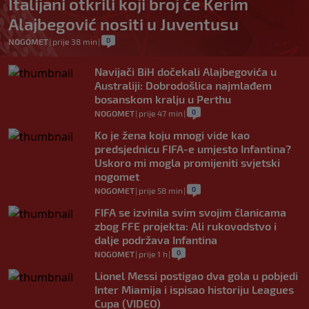
Italijani otkrili koji broj će Kerim
Alajbegović nositi u Juventusu
0
NOGOMET
|
prije 38 min
|
Navijači BiH dočekali Alajbegovića u
Australiji: Dobrodošlica najmlađem
bosanskom kralju u Perthu
0
NOGOMET
|
prije 47 min
|
Ko je žena koju mnogi vide kao
predsjednicu FIFA-e umjesto Infantina?
Uskoro mi mogla promijeniti svjetski
nogomet
0
NOGOMET
|
prije 58 min
|
FIFA se izvinila svim svojim članicama
zbog FFE projekta: Ali rukovodstvo i
dalje podržava Infantina
0
NOGOMET
|
prije 1 h
|
Lionel Messi postigao dva gola u pobjedi
Inter Miamija i ispisao historiju Leagues
Cupa (VIDEO)