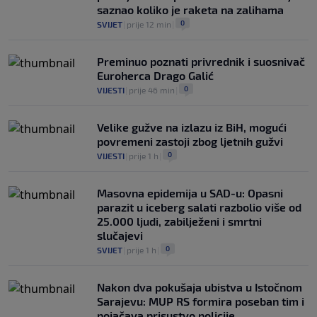
saznao koliko je raketa na zalihama
0
SVIJET
|
prije 12 min
|
Preminuo poznati privrednik i suosnivač
Euroherca Drago Galić
0
VIJESTI
|
prije 46 min
|
Velike gužve na izlazu iz BiH, mogući
povremeni zastoji zbog ljetnih gužvi
0
VIJESTI
|
prije 1 h
|
Masovna epidemija u SAD-u: Opasni
parazit u iceberg salati razbolio više od
25.000 ljudi, zabilježeni i smrtni
slučajevi
0
SVIJET
|
prije 1 h
|
Nakon dva pokušaja ubistva u Istočnom
Sarajevu: MUP RS formira poseban tim i
pojačava prisustvo policije