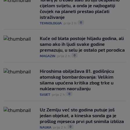
cijelom svijetu, a onda je najbogatiji
čovjek na planeti prestao plaćati
istraživanje
0
TEHNOLOGIJA
|
prije 2 h
|
Kuće od blata postoje hiljadu godina, ali
samo ako ih ljudi svake godine
premazuju, u selu je ostalo pet porodica
0
MAGAZIN
|
prije 2 h
|
Hiroshima obilježava 81. godišnjicu
atomskog bombardovanja: Velikim
silama upućena kritika zbog trke u
nuklearnom naoružanju
0
SVIJET
|
prije 2 h
|
Uz Zemlju već sto godina putuje još
jedan objekat, a kineska sonda ga je
prošlog mjeseca prvi put snimila izbliza
0
NAUKA
|
prije 2 h
|