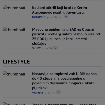
Italijani otkrili koji broj će Kerim
Alajbegović nositi u Juventusu
0
NOGOMET
|
prije 38 min
|
Masovna epidemija u SAD-u: Opasni
parazit u iceberg salati razbolio više od
25.000 ljudi, zabilježeni i smrtni
slučajevi
0
SVIJET
|
prije 1 h
|
LIFESTYLE
Nastavlja se toplotni val: U BiH danas i
do 40 stepeni, a poslijepodne u
pojedinim dijelovima mogući i lokalni
pljuskovi
0
VRIJEME
|
prije 1 h
|
Toranj je trebao slati struju besplatno