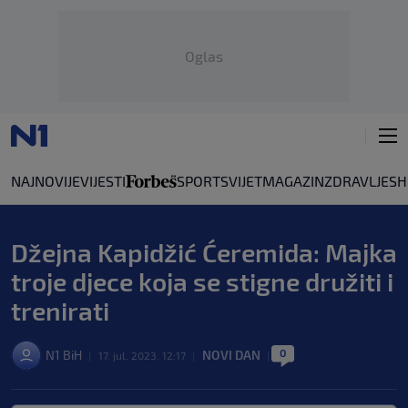
Oglas
NAJNOVIJE
VIJESTI
SPORT
SVIJET
MAGAZIN
ZDRAVLJE
SH
Džejna Kapidžić Ćeremida: Majka
troje djece koja se stigne družiti i
trenirati
0
N1 BiH
NOVI DAN
|
17. jul. 2023. 12:17
|
|