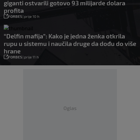
giganti ostvarili gotovo 93 milijarde dolara
profita
FORBES
|
prije 10 h
“Delfin mafija”: Kako je jedna ženka otkrila
rupu u sistemu i naučila druge da dođu do više
hrane
FORBES
|
prije 11 h
Oglas