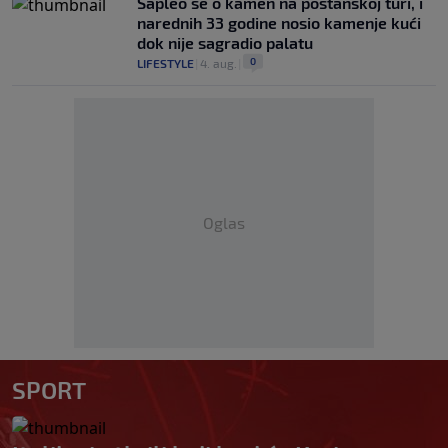
Saplео se o kamen na poštanskoj turi, i
narednih 33 godine nosio kamenje kući
dok nije sagradio palatu
0
LIFESTYLE
|
4. aug.
|
Oglas
SPORT