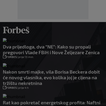
Dva prijedloga, dva “NE”: Kako su propali
pregovori Vlade FBiH i Nove Željezare Zenica
FORBES
|
prije 13 min.
Nakon smrti majke, vila Borisa Beckera dobit
će novog vlasnika, evo kolika joj je cijena na
tržištu nekretnina
FORBES
|
prije 4 h
Rat kao pokretač energetskog profita: Naftni