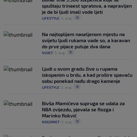
spuštaju trinaest spratova, a napravljen
je da bi ljudi imali vode ljeti
0
LIFESTYLE
|
4. aug.
|
Na najtoplijem naseljenom mjestu na
svijetu ljudi rukama vade so, a karavan
do prve pijace putuje dva dana
0
SVIJET
|
5. aug.
|
Ljudi u ovom gradu žive u rupama
iskopanim u brdu, a kad prošire spavaću
sobu ponekad nađu drago kamenje
0
LIFESTYLE
|
2. aug.
|
Bivša Mamićeva supruga se udala za
NBA zvijezdu, pjevala se Rozga i
Marinko Rokvić
0
NOGOMET
|
5. aug.
|