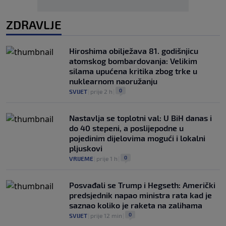
ZDRAVLJE
Hiroshima obilježava 81. godišnjicu
atomskog bombardovanja: Velikim
silama upućena kritika zbog trke u
nuklearnom naoružanju
0
SVIJET
|
prije 2 h
|
Nastavlja se toplotni val: U BiH danas i
do 40 stepeni, a poslijepodne u
pojedinim dijelovima mogući i lokalni
pljuskovi
0
VRIJEME
|
prije 1 h
|
Posvađali se Trump i Hegseth: Američki
predsjednik napao ministra rata kad je
saznao koliko je raketa na zalihama
0
SVIJET
|
prije 12 min
|