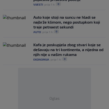
0
VIJESTI
|
prije 1 h
|
Auto koje stoji na suncu ne hladi se
najbrže klimom, nego postupkom koji
traje petnaest sekundi
0
AUTO
|
prije 1 h
|
Kafa je poskupjela zbog stvari koje se
dešavaju na tri kontinenta, a nijedna od
njih nije u našim rukama
0
EKONOMIJA
|
prije 1 h
|
Oglas