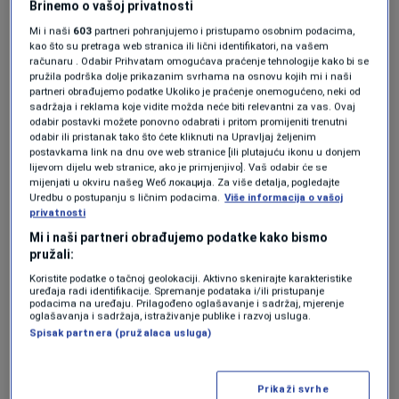
Brinemo o vašoj privatnosti
Oglas
Mi i naši
603
partneri pohranjujemo i pristupamo osobnim podacima,
kao što su pretraga web stranica ili lični identifikatori, na vašem
računaru . Odabir Prihvatam omogućava praćenje tehnologije kako bi se
pružila podrška dolje prikazanim svrhama na osnovu kojih mi i naši
partneri obrađujemo podatke Ukoliko je praćenje onemogućeno, neki od
sadržaja i reklama koje vidite možda neće biti relevantni za vas. Ovaj
odabir postavki možete ponovno odabrati i pritom promijeniti trenutni
odabir ili pristanak tako što ćete kliknuti na Upravljaj željenim
KAKVO JE TVOJE MIŠLJENJE O OVOME?
postavkama link na dnu ove web stranice [ili plutajuću ikonu u donjem
lijevom dijelu web stranice, ako je primjenjivo]. Vaš odabir će se
mijenjati u okviru našeg Wеб локација. Za više detalja, pogledajte
Učestvuj u diskusiji ili pročitaj komentare
Uredbu o postupanju s ličnim podacima.
Više informacija o vašoj
privatnosti
Budi prvi koji će ostaviti komentar
Mi i naši partneri obrađujemo podatke kako bismo
pružali:
Koristite podatke o tačnoj geolokaciji. Aktivno skenirajte karakteristike
uređaja radi identifikacije. Spremanje podataka i/ili pristupanje
podacima na uređaju. Prilagođeno oglašavanje i sadržaj, mjerenje
Pratite nas na društvenim mrežama
oglašavanja i sadržaja, istraživanje publike i razvoj usluga.
Spisak partnera (pružalaca usluga)
Prikaži svrhe