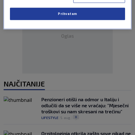
Prihvatam
Oglas
NAJČITANIJE
Penzioneri otišli na odmor u Italiju i
odlučili da se više ne vraćaju: "Mjesečni
troškovi su nam skresani na trećinu"
0
LIFESTYLE
|
5. aug.
|
Ornitologinja otkrila zašto sove nikad ne