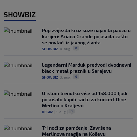
SHOWBIZ
Pop zvijezda kroz suze najavila pauzu u
karijeri: Ariana Grande pojasnila zašto
se povlači iz javnog života
0
SHOWBIZ
|
4. aug.
|
Legendarni Marduk predvodi dvodnevni
black metal praznik u Sarajevu
0
SHOWBIZ
|
3. aug.
|
U istom trenutku više od 158.000 ljudi
pokušalo kupiti kartu za koncert Dine
Merlina u Kraljevu
0
REGIJA
|
3. aug.
|
Tri noći za pamćenje: Završena
Merlinova magija na Koševu