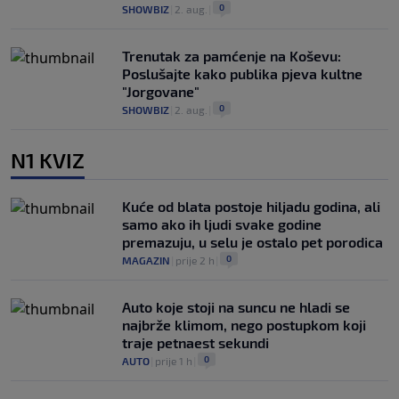
0
SHOWBIZ
|
2. aug.
|
Trenutak za pamćenje na Koševu:
Poslušajte kako publika pjeva kultne
"Jorgovane"
0
SHOWBIZ
|
2. aug.
|
N1 KVIZ
Kuće od blata postoje hiljadu godina, ali
samo ako ih ljudi svake godine
premazuju, u selu je ostalo pet porodica
0
MAGAZIN
|
prije 2 h
|
Auto koje stoji na suncu ne hladi se
najbrže klimom, nego postupkom koji
traje petnaest sekundi
0
AUTO
|
prije 1 h
|