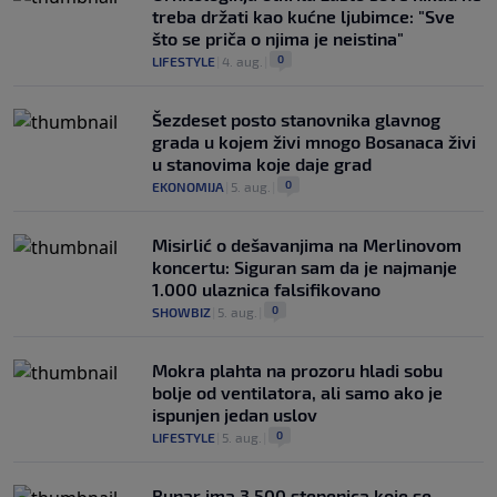
treba držati kao kućne ljubimce: "Sve
što se priča o njima je neistina"
0
LIFESTYLE
|
4. aug.
|
Šezdeset posto stanovnika glavnog
grada u kojem živi mnogo Bosanaca živi
u stanovima koje daje grad
0
EKONOMIJA
|
5. aug.
|
Misirlić o dešavanjima na Merlinovom
koncertu: Siguran sam da je najmanje
1.000 ulaznica falsifikovano
0
SHOWBIZ
|
5. aug.
|
Mokra plahta na prozoru hladi sobu
bolje od ventilatora, ali samo ako je
ispunjen jedan uslov
0
LIFESTYLE
|
5. aug.
|
Bunar imа 3.500 stepenica koje se