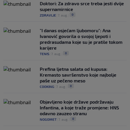
Doktori: Za zdravo srce treba jesti dvije
supernamirnice
0
ZDRAVLJE
|
7. aug.
|
"I danas osjećam ljubomoru": Ana
Ivanović govorila o svojoj ljepoti i
predrasudama koje su je pratile tokom
karijere
0
TENIS
|
7. aug.
|
Prefina ljetna salata od kupusa:
Kremasto savršenstvo koje najbolje
paše uz pečeno meso
0
COOKING
|
7. aug.
|
Objavljeno koje države podržavaju
Infantina, a koje traže promjene: HNS
odavno zauzeo stranu
0
NOGOMET
|
7. aug.
|