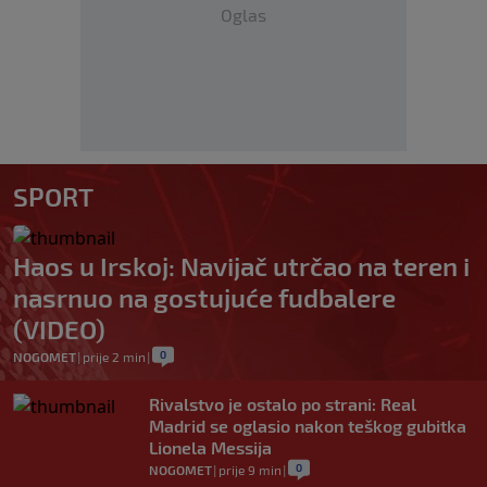
Oglas
SPORT
Haos u Irskoj: Navijač utrčao na teren i
nasrnuo na gostujuće fudbalere
(VIDEO)
0
NOGOMET
|
prije 2 min
|
Rivalstvo je ostalo po strani: Real
Madrid se oglasio nakon teškog gubitka
Lionela Messija
0
NOGOMET
|
prije 9 min
|