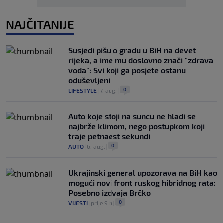
NAJČITANIJE
Susjedi pišu o gradu u BiH na devet
rijeka, a ime mu doslovno znači "zdrava
voda": Svi koji ga posjete ostanu
oduševljeni
0
LIFESTYLE
|
7. aug.
|
Auto koje stoji na suncu ne hladi se
najbrže klimom, nego postupkom koji
traje petnaest sekundi
0
AUTO
|
6. aug.
|
Ukrajinski general upozorava na BiH kao
mogući novi front ruskog hibridnog rata:
Posebno izdvaja Brčko
0
VIJESTI
|
prije 9 h
|