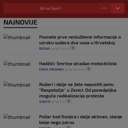
Nekada je vladao svjetskim tenisom,
danas ga mnogi jedva prepoznaju:
Idi na Sport
Ovako izgleda Pete Sampras
0
TENIS
|
prije 2 h
|
NAJNOVIJE
Od ilegalnog prelaska granice i rada na
crno do reprezentacije: Nevjerovatna
Poznate prve neslužbene informacije o
životna priča albanskog fudbalera
uzroku sudara dva voza u Hrvatskoj
0
NOGOMET
|
prije 2 h
|
0
REGIJA
|
prije 3 min
|
Hadžići: Smrtno stradao motociklista
0
CRNA HRONIKA
|
prije 42 min
|
Rudari i dalje ne žele napustiti jamu
"Raspotočje" u Zenici: Od ponedjeljka
moguća radikalizacija protesta
0
VIJESTI
|
prije 1 h
|
Požar kod Konjica i dalje aktivan, stanje
bolje nego jutros
0