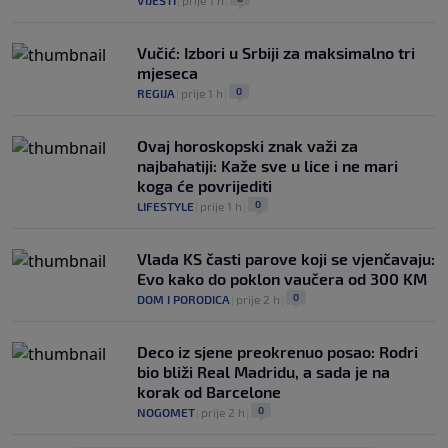
VIJESTI
|
prije 1 h
|
Vučić: Izbori u Srbiji za maksimalno tri
mjeseca
0
REGIJA
|
prije 1 h
|
Ovaj horoskopski znak važi za
najbahatiji: Kaže sve u lice i ne mari
koga će povrijediti
0
LIFESTYLE
|
prije 1 h
|
Vlada KS časti parove koji se vjenčavaju:
Evo kako do poklon vaučera od 300 KM
0
DOM I PORODICA
|
prije 2 h
|
Deco iz sjene preokrenuo posao: Rodri
bio bliži Real Madridu, a sada je na
korak od Barcelone
0
NOGOMET
|
prije 2 h
|