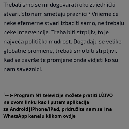
Trebali smo se mi dogovarati oko zajednički
stvari. Što nam smetaju praznici? Vrijeme će
neke efemerne stvari izbaciti samo, ne trebaju
neke intervencije. Treba biti strpljiv, to je
najveća politička mudrost. Događaju se velike
globalne promjene, trebali smo biti strpljivi.
Kad se završe te promjene onda vidjeti ko su
nam saveznici.
╰┈➤
Program N1 televizije možete pratiti UŽIVO
na
ovom linku
kao i putem aplikacija
za
An
droid
|
iPhone/iPad,
pridružite nam se i na
WhatsApp kanalu klikom
ovdje