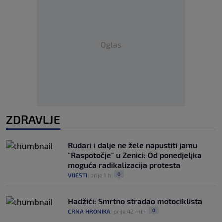
Oglas
ZDRAVLJE
Rudari i dalje ne žele napustiti jamu
"Raspotočje" u Zenici: Od ponedjeljka
moguća radikalizacija protesta
0
VIJESTI
|
prije 1 h
|
Hadžići: Smrtno stradao motociklista
0
CRNA HRONIKA
|
prije 42 min
|