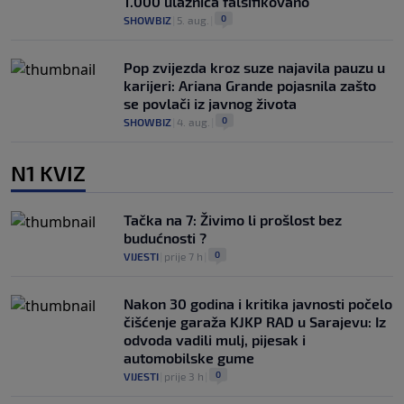
1.000 ulaznica falsifikovano
0
SHOWBIZ
|
5. aug.
|
Pop zvijezda kroz suze najavila pauzu u
karijeri: Ariana Grande pojasnila zašto
se povlači iz javnog života
0
SHOWBIZ
|
4. aug.
|
N1 KVIZ
Tačka na 7: Živimo li prošlost bez
budućnosti ?
0
VIJESTI
|
prije 7 h
|
Nakon 30 godina i kritika javnosti počelo
čišćenje garaža KJKP RAD u Sarajevu: Iz
odvoda vadili mulj, pijesak i
automobilske gume
0
VIJESTI
|
prije 3 h
|