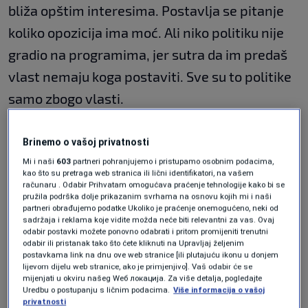
bliža opštim interesima. Postavlja se pitanje
koliko opozicija ima moć. Ali niko politiku nije
gradio na programima, jer sutra da im predaš
vlast nemaju koga postaviti. Sve su to politike
samo zbogo vlasti.
Živite u Istočnom Sarajevu, kako obični ljudi
Brinemo o vašoj privatnosti
gledaju na Dodikove poteze?
Mi i naši
603
partneri pohranjujemo i pristupamo osobnim podacima,
kao što su pretraga web stranica ili lični identifikatori, na vašem
računaru . Odabir Prihvatam omogućava praćenje tehnologije kako bi se
pružila podrška dolje prikazanim svrhama na osnovu kojih mi i naši
Dodik ovo što čini nisu legitimna sredstva, žao
partneri obrađujemo podatke Ukoliko je praćenje onemogućeno, neki od
sadržaja i reklama koje vidite možda neće biti relevantni za vas. Ovaj
mi je što to ne shvata. Ne može se pravo
odabir postavki možete ponovno odabrati i pritom promijeniti trenutni
odabir ili pristanak tako što ćete kliknuti na Upravljaj željenim
uspostavljati nepravom. Ljudi su prije svega
postavkama link na dnu ove web stranice [ili plutajuću ikonu u donjem
lijevom dijelu web stranice, ako je primjenjivo]. Vaš odabir će se
zabrinuti, niko ne želi sukob. Sada bi trebali
mijenjati u okviru našeg Wеб локација. Za više detalja, pogledajte
Uredbu o postupanju s ličnim podacima.
Više informacija o vašoj
izgubiti ovo što su stekli nakon rata? Treba da
privatnosti