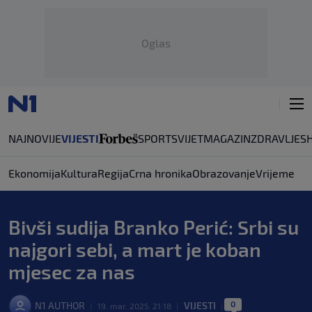
Oglas
NAJNOVIJE
VIJESTI
SPORT
SVIJET
MAGAZIN
ZDRAVLJE
S
Ekonomija
Kultura
Regija
Crna hronika
Obrazovanje
Vrijeme
Bivši sudija Branko Perić: Srbi su
najgori sebi, a mart je koban
mjesec za nas
0
N1 AUTHOR
VIJESTI
|
19. mar. 2025. 21:18
|
|