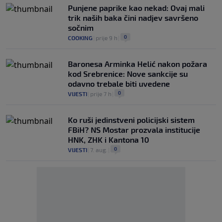
Punjene paprike kao nekad: Ovaj mali
trik naših baka čini nadjev savršeno
sočnim
0
COOKING
|
prije 9 h
|
Baronesa Arminka Helić nakon požara
kod Srebrenice: Nove sankcije su
odavno trebale biti uvedene
0
VIJESTI
|
prije 7 h
|
Ko ruši jedinstveni policijski sistem
FBiH? NS Mostar prozvala institucije
HNK, ZHK i Kantona 10
0
VIJESTI
|
7. aug.
|