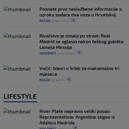
Poznate prve neslužbene informacije o
uzroku sudara dva voza u Hrvatskoj
0
REGIJA
|
prije 3 min
|
Rivalstvo je ostalo po strani: Real
Madrid se oglasio nakon teškog gubitka
Lionela Messija
0
NOGOMET
|
prije 9 min
|
Vučić: Izbori u Srbiji za maksimalno tri
mjeseca
0
REGIJA
|
prije 1 h
|
LIFESTYLE
River Plate napravio veliki posao:
Reprezentativac Argentine stigao iz
Atlético Madrida
0
NOGOMET
|
prije 2 h
|