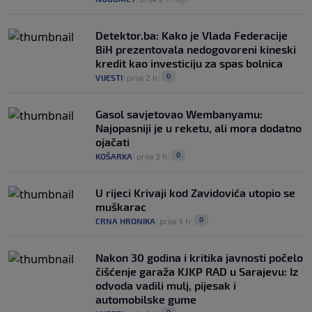
Detektor.ba: Kako je Vlada Federacije
BiH prezentovala nedogovoreni kineski
kredit kao investiciju za spas bolnica
0
VIJESTI
|
prije 2 h
|
Gasol savjetovao Wembanyamu:
Najopasniji je u reketu, ali mora dodatno
ojačati
0
KOŠARKA
|
prije 3 h
|
U rijeci Krivaji kod Zavidovića utopio se
muškarac
0
CRNA HRONIKA
|
prije 3 h
|
Nakon 30 godina i kritika javnosti počelo
čišćenje garaža KJKP RAD u Sarajevu: Iz
odvoda vadili mulj, pijesak i
automobilske gume