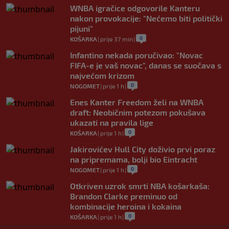
WNBA igračice odgovorile Kanteru
nakon provokacije: "Nećemo biti politički
pijuni"
0
KOŠARKA
|
prije 37 min
|
Infantino nekada poručivao: "Novac
FIFA-e je vaš novac", danas se suočava s
najvećom krizom
0
NOGOMET
|
prije 1 h
|
Enes Kanter Freedom želi na WNBA
draft: Neobičnim potezom pokušava
ukazati na pravila lige
0
KOŠARKA
|
prije 1 h
|
Jakirovićev Hull City doživio prvi poraz
na pripremama, bolji bio Eintracht
0
NOGOMET
|
prije 1 h
|
Otkriven uzrok smrti NBA košarkaša:
Brandon Clarke preminuo od
kombinacije heroina i kokaina
0
KOŠARKA
|
prije 1 h
|