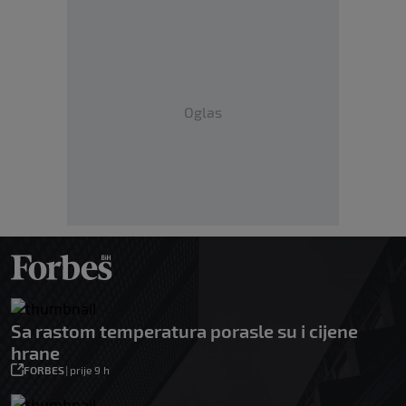
Oglas
Sa rastom temperatura porasle su i cijene
hrane
FORBES
|
prije 9 h