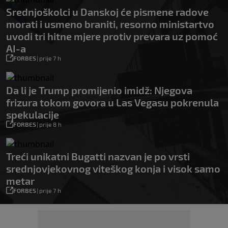
Srednjoškolci u Danskoj će pismene radove
morati i usmeno braniti, resorno ministartvo
uvodi tri hitne mjere protiv prevara uz pomoć
AI-a
FORBES
|
prije 7 h
Da li je Trump promijenio imidž: Njegova
frizura tokom govora u Las Vegasu pokrenula
spekulacije
FORBES
|
prije 8 h
Treći unikatni Bugatti nazvan je po vrsti
srednjovjekovnog viteškog konja i visok samo
metar
FORBES
|
prije 7 h