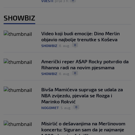
0
VIJESTI
|
prije 3 h
|
SHOWBIZ
Video koji budi emocije: Dino Merlin
objavio najbolje trenutke s Koševa
0
SHOWBIZ
|
6. aug.
|
Američki reper A$AP Rocky potvrdio da
Rihanna radi na novim pjesmama
0
SHOWBIZ
|
6. aug.
|
Bivša Mamićeva supruga se udala za
NBA zvijezdu, pjevala se Rozga i
Marinko Rokvić
0
NOGOMET
|
5. aug.
|
Misirlić o dešavanjima na Merlinovom
koncertu: Siguran sam da je najmanje