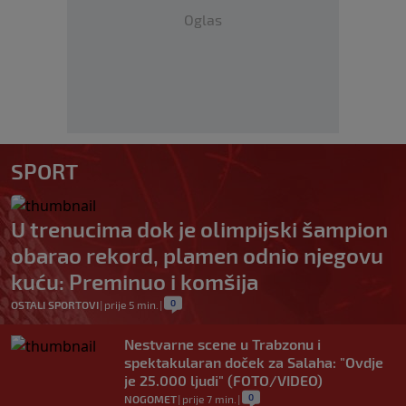
Oglas
SPORT
U trenucima dok je olimpijski šampion
obarao rekord, plamen odnio njegovu
kuću: Preminuo i komšija
0
OSTALI SPORTOVI
|
prije 5 min.
|
Nestvarne scene u Trabzonu i
spektakularan doček za Salaha: "Ovdje
je 25.000 ljudi" (FOTO/VIDEO)
0
NOGOMET
|
prije 7 min.
|