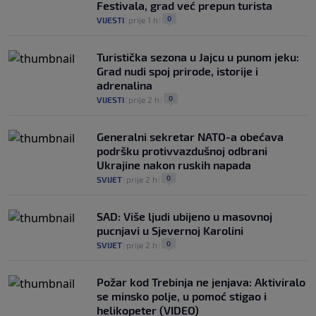
Festivala, grad već prepun turista
0
VIJESTI
|
prije 1 h
|
Turistička sezona u Jajcu u punom jeku:
Grad nudi spoj prirode, istorije i
adrenalina
0
VIJESTI
|
prije 2 h
|
Generalni sekretar NATO-a obećava
podršku protivvazdušnoj odbrani
Ukrajine nakon ruskih napada
0
SVIJET
|
prije 2 h
|
SAD: Više ljudi ubijeno u masovnoj
pucnjavi u Sjevernoj Karolini
0
SVIJET
|
prije 2 h
|
Požar kod Trebinja ne jenjava: Aktiviralo
se minsko polje, u pomoć stigao i
helikopeter (VIDEO)