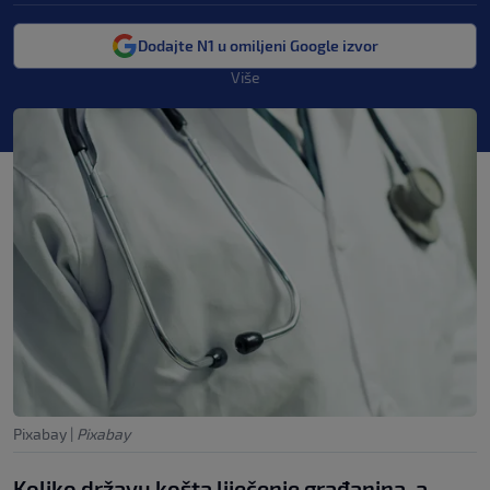
Dodajte N1 u omiljeni Google izvor
Više
Pixabay
|
Pixabay
Koliko državu košta liječenje građanina, a