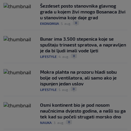
Šezdeset posto stanovnika glavnog
grada u kojem živi mnogo Bosanaca živi
u stanovima koje daje grad
0
EKONOMIJA
|
5. aug.
|
Bunar imа 3.500 stepenica koje se
spuštaju trinaest spratova, a napravljen
je da bi ljudi imali vode ljeti
0
LIFESTYLE
|
4. aug.
|
Mokra plahta na prozoru hladi sobu
bolje od ventilatora, ali samo ako je
ispunjen jedan uslov
0
LIFESTYLE
|
5. aug.
|
Osmi kontinent bio je pod nosom
naučnicima dvjesto godina, a našli su ga
tek kad su počeli strugati morsko dno
0
NAUKA
|
3. aug.
|