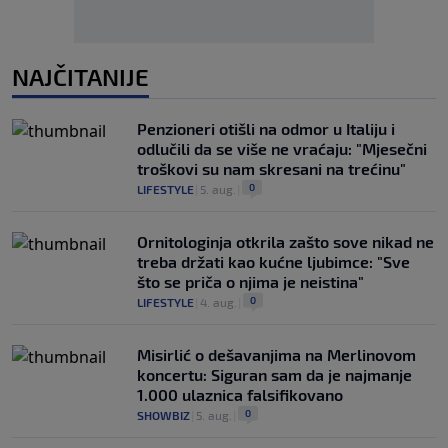
NAJČITANIJE
Penzioneri otišli na odmor u Italiju i
odlučili da se više ne vraćaju: "Mjesečni
troškovi su nam skresani na trećinu"
0
LIFESTYLE
|
5. aug.
|
Ornitologinja otkrila zašto sove nikad ne
treba držati kao kućne ljubimce: "Sve
što se priča o njima je neistina"
0
LIFESTYLE
|
4. aug.
|
Misirlić o dešavanjima na Merlinovom
koncertu: Siguran sam da je najmanje
1.000 ulaznica falsifikovano
0
SHOWBIZ
|
5. aug.
|