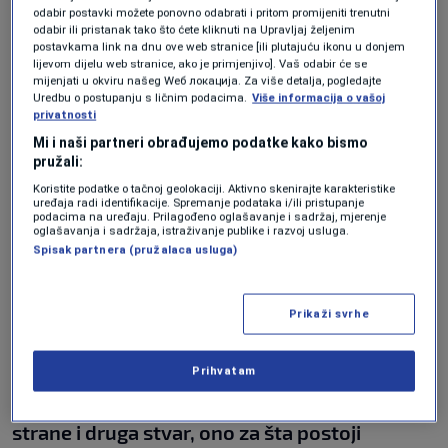
"A tu smo negdje na evropskom prosjeku.
odabir postavki možete ponovno odabrati i pritom promijeniti trenutni
odabir ili pristanak tako što ćete kliknuti na Upravljaj željenim
Otprilike devet posto onog što je
postavkama link na dnu ove web stranice [ili plutajuću ikonu u donjem
lijevom dijelu web stranice, ako je primjenjivo]. Vaš odabir će se
novostvorena vrijednost u ekonomiji BiH u
mijenjati u okviru našeg Wеб локација. Za više detalja, pogledajte
Uredbu o postupanju s ličnim podacima.
Više informacija o vašoj
jednoj godini dana se usmjerava u sektor
privatnosti
zdravstva"
, dodaje prof. Halilbašić, a na pitanje
Mi i naši partneri obrađujemo podatke kako bismo
pružali:
da li taj novac dođe do onog do koga treba doći,
Koristite podatke o tačnoj geolokaciji. Aktivno skenirajte karakteristike
uređaja radi identifikacije. Spremanje podataka i/ili pristupanje
odgovara:
"Novca ima, to je ono što se treba
podacima na uređaju. Prilagođeno oglašavanje i sadržaj, mjerenje
oglašavanja i sadržaja, istraživanje publike i razvoj usluga.
konstatovati. Ono što smo svjedoci na neki
Spisak partnera (pružalaca usluga)
način jeste da on ne dolazi u punom
kapacitetu do onih koji su zaista u potrebi.
Prikaži svrhe
Nešto se zaista na tom planu može mijenjati.
Ključna dva nekakva pristupa su povećanje
Prihvatam
efikasnosti sistema kada gledamo s jedne
strane i druga stvar, ono za šta postoji