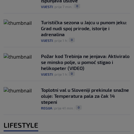
ispunjava uslove
0
VIJESTI
|
prije 7 min.
|
Turistička sezona u Jajcu u punom jeku:
Grad nudi spoj prirode, istorije i
adrenalina
0
VIJESTI
|
prije 1 h
|
Požar kod Trebinja ne jenjava: Aktiviralo
se minsko polje, u pomoć stigao i
helikopeter (VIDEO)
0
VIJESTI
|
prije 1 h
|
Toplotni val u Sloveniji prekinule snažne
oluje: Temperatura pala za čak 14
stepeni
0
REGIJA
|
prije 41 min.
|
LIFESTYLE