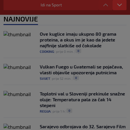
Jedna od najvećih skijašica svih
Idi na Sport
vremena rekla "zbogom"
0
OSTALI SPORTOVI
|
prije 1 h
|
NAJNOVIJE
Predsjednik FIFA-e ne odustaje od svojih
planova: Otkriveno šta je ponudio
Ove kuglice imaju ukupno 80 grama
Marokancima za podršku
proteina, a okus im je kao da jedete
0
NOGOMET
|
prije 2 h
|
najfinije slatkiše od čokolade
0
COOKING
|
prije 0 min.
|
Vulkan Fuego u Gvatemali se pojačava,
vlasti objavile upozorenja putnicima
0
SVIJET
|
prije 52 min.
|
Toplotni val u Sloveniji prekinule snažne
oluje: Temperatura pala za čak 14
stepeni
0
REGIJA
|
prije 1 h
|
Sarajevo odbrojava do 32. Sarajevo Film