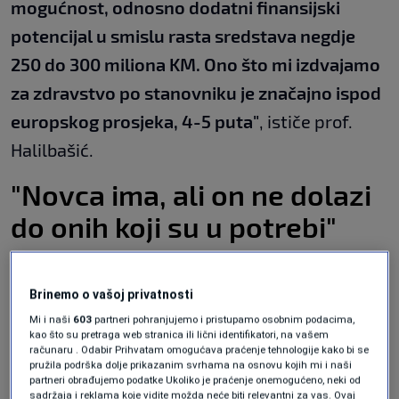
mogućnost, odnosno dodatni finansijski
potencijal u smislu rasta sredstava negdje
250 do 300 miliona KM. Ono što mi izdvajamo
za zdravstvo po stanovniku je značajno ispod
europskog prosjeka, 4-5 puta"
, ističe prof.
Halilbašić.
"Novca ima, ali on ne dolazi
do onih koji su u potrebi"
Brinemo o vašoj privatnosti
Međutim, u odnosu na snagu ekonomije,
Mi i naši
603
partneri pohranjujemo i pristupamo osobnim podacima,
prema proračunima ekonomiste i profesora,
kao što su pretraga web stranica ili lični identifikatori, na vašem
računaru . Odabir Prihvatam omogućava praćenje tehnologije kako bi se
BiH izdvaja čak i nešto više novca u odnosu na
pružila podrška dolje prikazanim svrhama na osnovu kojih mi i naši
partneri obrađujemo podatke Ukoliko je praćenje onemogućeno, neki od
zemlje regije.
sadržaja i reklama koje vidite možda neće biti relevantni za vas. Ovaj