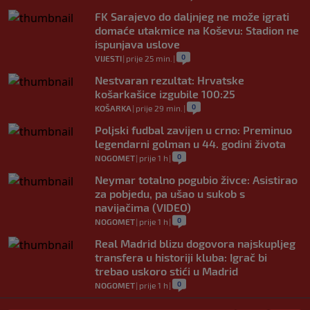
FK Sarajevo do daljnjeg ne može igrati
domaće utakmice na Koševu: Stadion ne
ispunjava uslove
0
VIJESTI
|
prije 25 min.
|
Nestvaran rezultat: Hrvatske
košarkašice izgubile 100:25
0
KOŠARKA
|
prije 29 min.
|
Poljski fudbal zavijen u crno: Preminuo
legendarni golman u 44. godini života
0
NOGOMET
|
prije 1 h
|
Neymar totalno pogubio živce: Asistirao
za pobjedu, pa ušao u sukob s
navijačima (VIDEO)
0
NOGOMET
|
prije 1 h
|
Real Madrid blizu dogovora najskupljeg
transfera u historiji kluba: Igrač bi
trebao uskoro stići u Madrid
0
NOGOMET
|
prije 1 h
|
Lara Gut-Behrami završila karijeru: