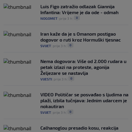
Luis Figo zatražio odlazak Giannija
Infantina: Vrijeme je da ode - odmah
0
NOGOMET
|
prije 3 h
|
Iran kaže da je s Omanom postigao
dogovor o ruti kroz Hormuški tjesnac
0
SVIJET
|
prije 3 h
|
Nema dogovora: Više od 2.000 rudara u
petak izlazi na proteste, agonija
Željezare se nastavlja
0
VIJESTI
|
prije 3 h
|
VIDEO Političar se posvađao s ljudima na
plaži, izbila tučnjava: Jednim udarcem je
nokautiran
0
SVIJET
|
prije 3 h
|
Calhanoglou presadio kosu, reakcija