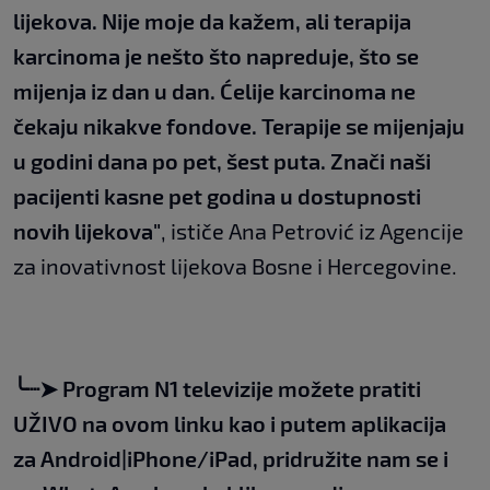
lijekova. Nije moje da kažem, ali terapija
karcinoma je nešto što napreduje, što se
mijenja iz dan u dan. Ćelije karcinoma ne
čekaju nikakve fondove. Terapije se mijenjaju
u godini dana po pet, šest puta. Znači naši
pacijenti kasne pet godina u dostupnosti
novih lijekova"
, ističe Ana Petrović iz Agencije
za inovativnost lijekova Bosne i Hercegovine.
╰┈➤
Program N1 televizije možete pratiti
UŽIVO na
ovom linku
kao i putem aplikacija
za
An
droid
|
iPhone/iPad,
pridružite nam se i