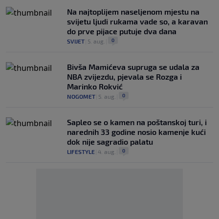
Na najtoplijem naseljenom mjestu na
svijetu ljudi rukama vade so, a karavan
do prve pijace putuje dva dana
0
SVIJET
|
5. aug.
|
Bivša Mamićeva supruga se udala za
NBA zvijezdu, pjevala se Rozga i
Marinko Rokvić
0
NOGOMET
|
5. aug.
|
Saplео se o kamen na poštanskoj turi, i
narednih 33 godine nosio kamenje kući
dok nije sagradio palatu
0
LIFESTYLE
|
4. aug.
|