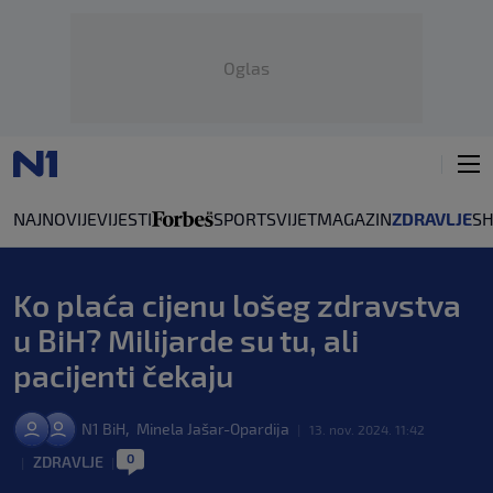
Oglas
NAJNOVIJE
VIJESTI
SPORT
SVIJET
MAGAZIN
ZDRAVLJE
S
Ko plaća cijenu lošeg zdravstva
u BiH? Milijarde su tu, ali
pacijenti čekaju
,
N1 BiH
Minela Jašar-Opardija
|
13. nov. 2024. 11:42
0
ZDRAVLJE
|
|