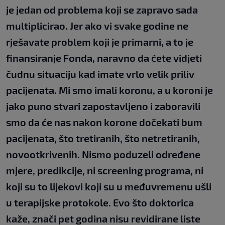
je jedan od problema koji se zapravo sada
multiplicirao. Jer ako vi svake godine ne
rješavate problem koji je primarni, a to je
finansiranje Fonda, naravno da ćete vidjeti
čudnu situaciju kad imate vrlo velik priliv
pacijenata. Mi smo imali koronu, a u koroni je
jako puno stvari zapostavljeno i zaboravili
smo da će nas nakon korone dočekati bum
pacijenata, što tretiranih, što netretiranih,
novootkrivenih. Nismo poduzeli određene
mjere, predikcije, ni screening programa, ni
koji su to lijekovi koji su u međuvremenu ušli
u terapijske protokole. Evo što doktorica
kaže, znači pet godina nisu revidirane liste