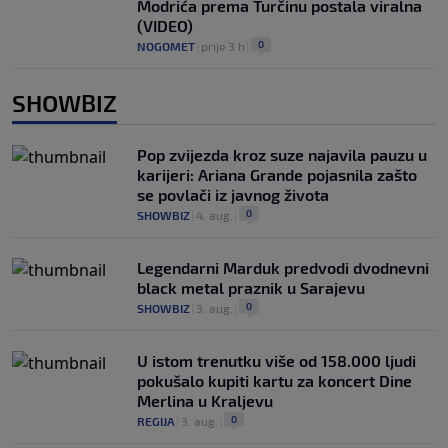
Modrića prema Turčinu postala viralna
(VIDEO)
0
NOGOMET
|
prije 3 h
|
SHOWBIZ
Pop zvijezda kroz suze najavila pauzu u
karijeri: Ariana Grande pojasnila zašto
se povlači iz javnog života
0
SHOWBIZ
|
4. aug.
|
Legendarni Marduk predvodi dvodnevni
black metal praznik u Sarajevu
0
SHOWBIZ
|
3. aug.
|
U istom trenutku više od 158.000 ljudi
pokušalo kupiti kartu za koncert Dine
Merlina u Kraljevu
0
REGIJA
|
3. aug.
|