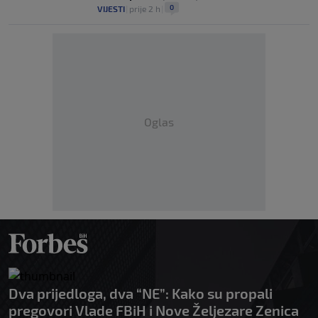
0
VIJESTI
|
prije 2 h
|
Oglas
Dva prijedloga, dva “NE”: Kako su propali
pregovori Vlade FBiH i Nove Željezare Zenica