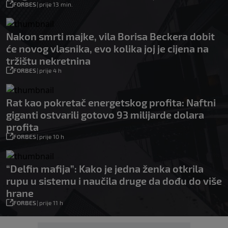
FORBES
|
prije 13 min.
Nakon smrti majke, vila Borisa Beckera dobit
će novog vlasnika, evo kolika joj je cijena na
tržištu nekretnina
FORBES
|
prije 4 h
Rat kao pokretač energetskog profita: Naftni
giganti ostvarili gotovo 93 milijarde dolara
profita
FORBES
|
prije 10 h
“Delfin mafija”: Kako je jedna ženka otkrila
rupu u sistemu i naučila druge da dođu do više
hrane
FORBES
|
prije 11 h