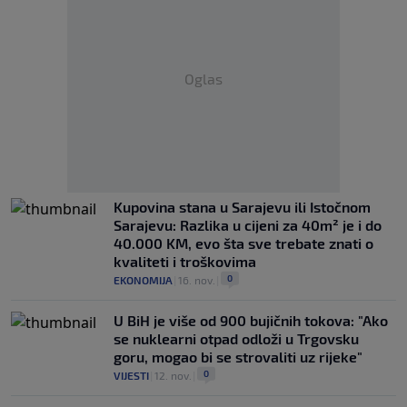
Oglas
Kupovina stana u Sarajevu ili Istočnom
Sarajevu: Razlika u cijeni za 40m² je i do
40.000 KM, evo šta sve trebate znati o
kvaliteti i troškovima
0
EKONOMIJA
|
16. nov.
|
U BiH je više od 900 bujičnih tokova: "Ako
se nuklearni otpad odloži u Trgovsku
goru, mogao bi se strovaliti uz rijeke"
0
VIJESTI
|
12. nov.
|