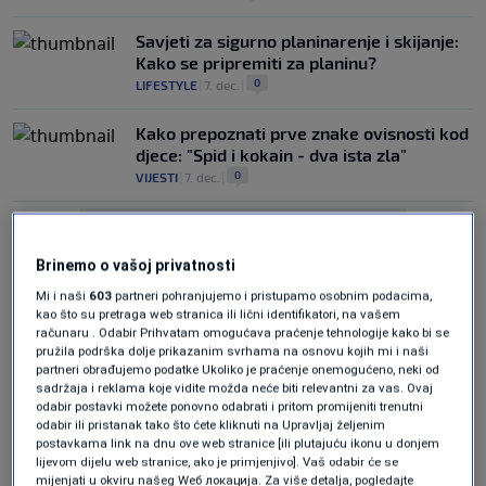
Savjeti za sigurno planinarenje i skijanje:
Kako se pripremiti za planinu?
0
LIFESTYLE
|
7. dec.
|
Kako prepoznati prve znake ovisnosti kod
djece: "Spid i kokain - dva ista zla"
0
VIJESTI
|
7. dec.
|
Brinemo o vašoj privatnosti
Mi i naši
603
partneri pohranjujemo i pristupamo osobnim podacima,
kao što su pretraga web stranica ili lični identifikatori, na vašem
računaru . Odabir Prihvatam omogućava praćenje tehnologije kako bi se
Oglas
pružila podrška dolje prikazanim svrhama na osnovu kojih mi i naši
partneri obrađujemo podatke Ukoliko je praćenje onemogućeno, neki od
sadržaja i reklama koje vidite možda neće biti relevantni za vas. Ovaj
odabir postavki možete ponovno odabrati i pritom promijeniti trenutni
odabir ili pristanak tako što ćete kliknuti na Upravljaj željenim
postavkama link na dnu ove web stranice [ili plutajuću ikonu u donjem
lijevom dijelu web stranice, ako je primjenjivo]. Vaš odabir će se
mijenjati u okviru našeg Wеб локација. Za više detalja, pogledajte