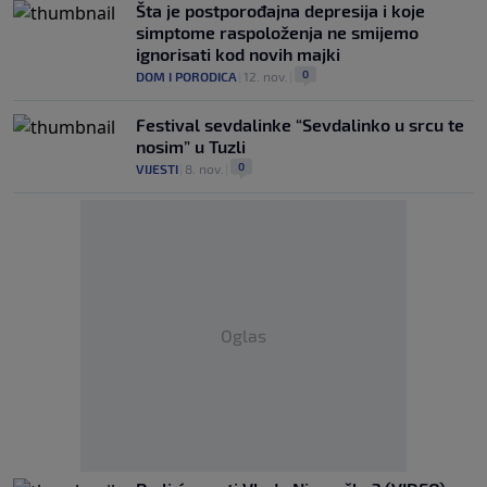
Šta je postporođajna depresija i koje
simptome raspoloženja ne smijemo
ignorisati kod novih majki
0
DOM I PORODICA
|
12. nov.
|
Festival sevdalinke “Sevdalinko u srcu te
nosim” u Tuzli
0
VIJESTI
|
8. nov.
|
Oglas