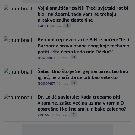
Vojni analitičar za N1: Treći svjetski rat bi
bio i nuklearni, tada vam ne trebaju
nikakve zalihe tjestenine
1
SVIJET
|
19. nov.
|
Remont reprezentacije BiH je počeo: "Je li
Barbarez prava osoba zbog koje trebamo
patiti i šta ćemo kada ode Džeko?"
0
NOGOMET
|
19. nov.
|
Šabić: Ono što je Sergej Barbarez bio kao
igrač, ne znači da će biti kao selektor
0
NOGOMET
|
16. nov.
|
Dr. Lekić savjetuje: Kada trebamo piti
vitamine, zašto većina uzima vitamin D
pogrešno i koji ne smiju nikako zajedno?
0
ZDRAVLJE
|
16. nov.
|