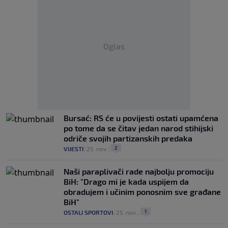
Oglas
Bursać: RS će u povijesti ostati upamćena
po tome da se čitav jedan narod stihijski
odriče svojih partizanskih predaka
2
VIJESTI
|
25. nov.
|
Naši paraplivači rade najbolju promociju
BiH: "Drago mi je kada uspijem da
obradujem i učinim ponosnim sve građane
BiH"
1
OSTALI SPORTOVI
|
25. nov.
|