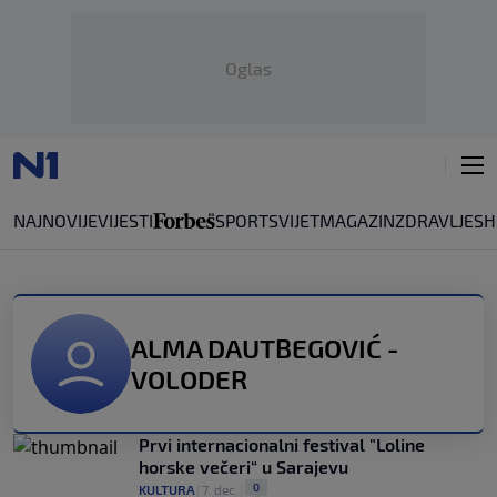
Oglas
NAJNOVIJE
VIJESTI
SPORT
SVIJET
MAGAZIN
ZDRAVLJE
SH
ALMA DAUTBEGOVIĆ -
VOLODER
Prvi internacionalni festival "Loline
horske večeri“ u Sarajevu
0
KULTURA
|
7. dec.
|