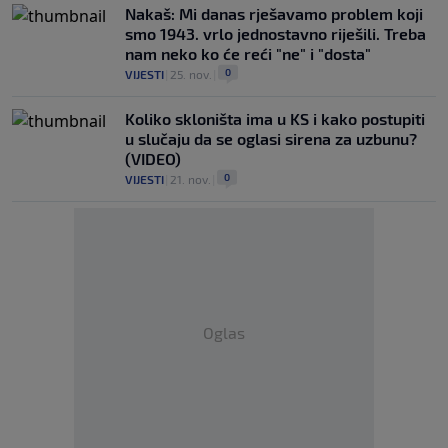
Nakaš: Mi danas rješavamo problem koji
smo 1943. vrlo jednostavno riješili. Treba
nam neko ko će reći "ne" i "dosta"
0
VIJESTI
|
25. nov.
|
Koliko skloništa ima u KS i kako postupiti
u slučaju da se oglasi sirena za uzbunu?
(VIDEO)
0
VIJESTI
|
21. nov.
|
Oglas