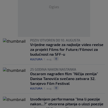
Oglas
POZIV OTVOREN DO 10. AUGUSTA
Vrijedne nagrade za najbolje video reelse
za projekt Films for Future/Filmovi za
budućnost na SFF-u
0
KULTURA
|
1. aug.
|
25 GODINA NAKON NASTANKA
Oscarom nagrađen film "Ničija zemlja"
Danisa Tanovića svečano zatvara 32.
Sarajevo Film Festival
0
KULTURA
|
1. aug.
|
Izvođenjem performansa "Ima li poezije
nakon...?" otvorena pitanja o ulozi poezije