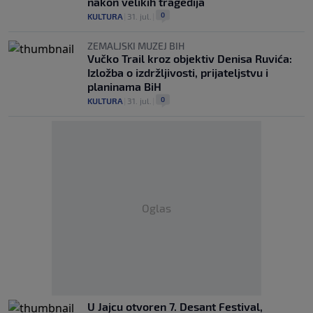
nakon velikih tragedija
0
KULTURA
|
31. jul.
|
ZEMALJSKI MUZEJ BIH
Vučko Trail kroz objektiv Denisa Ruvića:
Izložba o izdržljivosti, prijateljstvu i
planinama BiH
0
KULTURA
|
31. jul.
|
Oglas
U Jajcu otvoren 7. Desant Festival,