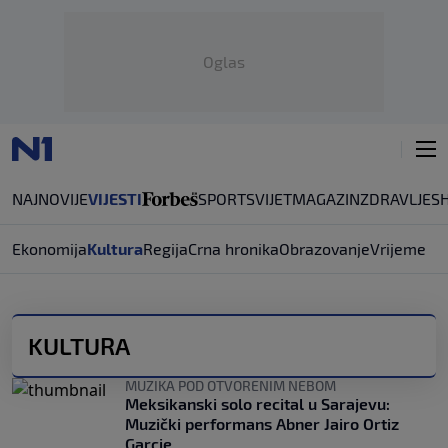
Oglas
NAJNOVIJE
VIJESTI
SPORT
SVIJET
MAGAZIN
ZDRAVLJE
S
Ekonomija
Kultura
Regija
Crna hronika
Obrazovanje
Vrijeme
KULTURA
MUZIKA POD OTVORENIM NEBOM
Meksikanski solo recital u Sarajevu:
Muzički performans Abner Jairo Ortiz
Garcie