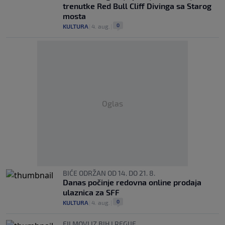
trenutke Red Bull Cliff Divinga sa Starog
mosta
0
KULTURA
|
4. aug.
|
Oglas
BIĆE ODRŽAN OD 14. DO 21. 8.
Danas počinje redovna online prodaja
ulaznica za SFF
0
KULTURA
|
4. aug.
|
FILMOVI IZ BIH I REGIJE