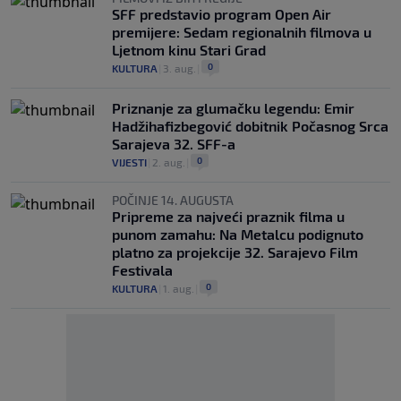
SFF predstavio program Open Air
premijere: Sedam regionalnih filmova u
Ljetnom kinu Stari Grad
0
KULTURA
|
3. aug.
|
Priznanje za glumačku legendu: Emir
Hadžihafizbegović dobitnik Počasnog Srca
Sarajeva 32. SFF-a
0
VIJESTI
|
2. aug.
|
POČINJE 14. AUGUSTA
Pripreme za najveći praznik filma u
punom zamahu: Na Metalcu podignuto
platno za projekcije 32. Sarajevo Film
Festivala
0
KULTURA
|
1. aug.
|