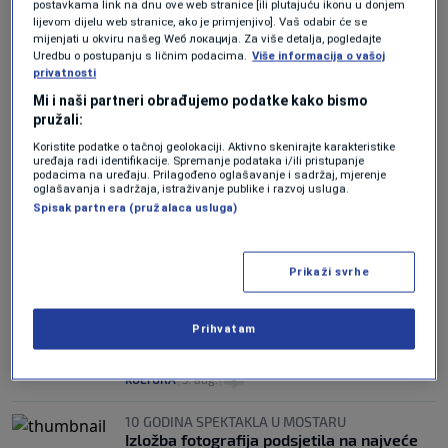
postavkama link na dnu ove web stranice [ili plutajuću ikonu u donjem
lijevom dijelu web stranice, ako je primjenjivo]. Vaš odabir će se
mijenjati u okviru našeg Wеб локација. Za više detalja, pogledajte
Uredbu o postupanju s ličnim podacima.
Više informacija o vašoj
privatnosti
Najnovija ostvarenja velikih svjetskih
Mi i naši partneri obrađujemo podatke kako bismo
autora u programu Summer Screen SFF-a
pružali:
0
KULTURA
|
8. aug.
|
Koristite podatke o tačnoj geolokaciji. Aktivno skenirajte karakteristike
uređaja radi identifikacije. Spremanje podataka i/ili pristupanje
SFF program 'Posvećeno: Béla Tarr u
podacima na uređaju. Prilagođeno oglašavanje i sadržaj, mjerenje
oglašavanja i sadržaja, istraživanje publike i razvoj usluga.
Sarajevu' kroz filmove njegovih
Spisak partnera (pružalaca usluga)
nekadašnjih studenata
0
KULTURA
|
7. aug.
|
Prikaži svrhe
Evropski pozorišni spektakl stiže u
Sarajevo: Na 8. Sarajevo festu Berliner
Ensemble prvi put pred sarajevskom
Prihvatam
publikom sa predstavom 'Brechtovi
duhovi'
0
KULTURA
|
5. aug.
|
10 GODINA SPEKTAKLA U MOSTARU
Izložba fotografija podsjetila na najveće