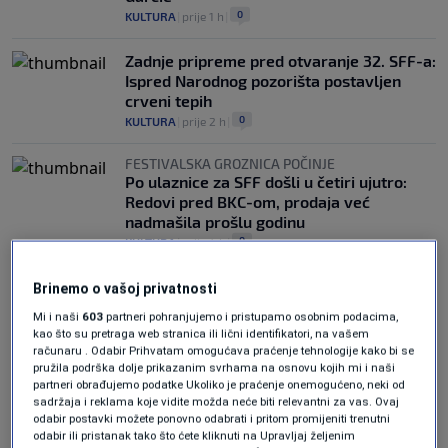
0
KULTURA
|
prije 1 h
|
Zadnje pripreme pred otvaranje 32. SFF-a:
Ispred Narodnog pozorišta postavljen
crveni tepih
0
KULTURA
|
prije 2 h
|
FESTIVALSKA GROZNICA POČINJE
Po ulaznice za SFF došli u četiri ujutro:
Redovi pred BKC-om, prodaja već
nadmašila prošlu godinu
0
KULTURA
|
prije 4 h
|
Brinemo o vašoj privatnosti
Mi i naši
603
partneri pohranjujemo i pristupamo osobnim podacima,
kao što su pretraga web stranica ili lični identifikatori, na vašem
računaru . Odabir Prihvatam omogućava praćenje tehnologije kako bi se
pružila podrška dolje prikazanim svrhama na osnovu kojih mi i naši
partneri obrađujemo podatke Ukoliko je praćenje onemogućeno, neki od
Oglas
sadržaja i reklama koje vidite možda neće biti relevantni za vas. Ovaj
odabir postavki možete ponovno odabrati i pritom promijeniti trenutni
odabir ili pristanak tako što ćete kliknuti na Upravljaj željenim