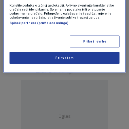
Tajna hrvatskog Ćaćilenda
Koristite podatke o tačnoj geolokaciji. Aktivno skenirajte karakteristike
0
KOLUMNE
|
4. nov.
|
uređaja radi identifikacije. Spremanje podataka i/ili pristupanje
podacima na uređaju. Prilagođeno oglašavanje i sadržaj, mjerenje
oglašavanja i sadržaja, istraživanje publike i razvoj usluga.
KOLUMNA BORISA DEŽULOVIĆA
Spisak partnera (pružalaca usluga)
Mali, ali zajebani
0
KOLUMNE
|
9. sep.
|
Prikaži svrhe
KOLUMNA BORISA DEŽULOVIĆA
Marlboro Man na Mertojaku
0
KOLUMNE
|
29. jul.
|
Prihvatam
Zmajevi, demoni i kralj Tomislav
0
KOLUMNE
|
18. feb.
|
Oglas