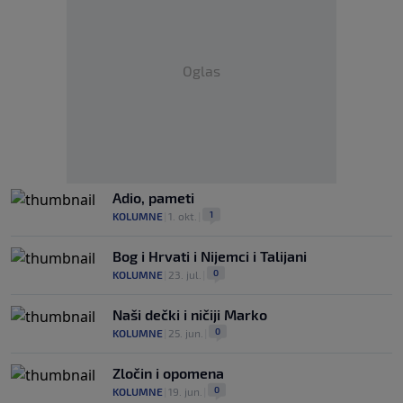
Oglas
Adio, pameti
1
KOLUMNE
|
1. okt.
|
Bog i Hrvati i Nijemci i Talijani
0
KOLUMNE
|
23. jul.
|
Naši dečki i ničiji Marko
0
KOLUMNE
|
25. jun.
|
Zločin i opomena
0
KOLUMNE
|
19. jun.
|