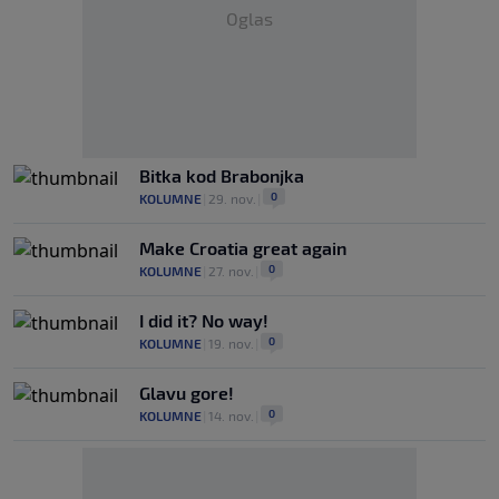
Oglas
Bitka kod Brabonjka
0
KOLUMNE
|
29. nov.
|
Make Croatia great again
0
KOLUMNE
|
27. nov.
|
I did it? No way!
0
KOLUMNE
|
19. nov.
|
Glavu gore!
0
KOLUMNE
|
14. nov.
|