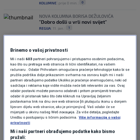
0
KOLUMNE
|
prije 0 min.
|
NOVA KOLUMNA BORISA DEŽULOVIĆA
"Dobro došli u vrli novi svijet"
1
REGIJA
|
11. jan.
|
Apsolutna odlučnost
0
KOLUMNE
|
7. jan.
|
Brinemo o vašoj privatnosti
Mi i naši
603
partneri pohranjujemo i pristupamo osobnim podacima,
kao što su pretraga web stranica ili lični identifikatori, na vašem
računaru . Odabir Prihvatam omogućava praćenje tehnologije kako bi se
pružila podrška dolje prikazanim svrhama na osnovu kojih mi i naši
partneri obrađujemo podatke Ukoliko je praćenje onemogućeno, neki od
sadržaja i reklama koje vidite možda neće biti relevantni za vas. Ovaj
odabir postavki možete ponovno odabrati i pritom promijeniti trenutni
Oglas
odabir ili pristanak tako što ćete kliknuti na Upravljaj željenim
postavkama link na dnu ove web stranice [ili plutajuću ikonu u donjem
lijevom dijelu web stranice, ako je primjenjivo]. Vaš odabir će se
mijenjati u okviru našeg Wеб локација. Za više detalja, pogledajte
Uredbu o postupanju s ličnim podacima.
Više informacija o vašoj
privatnosti
Mi i naši partneri obrađujemo podatke kako bismo
pružali: