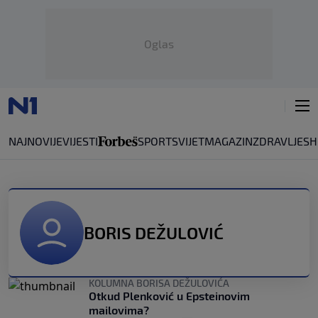
Oglas
NAJNOVIJE
VIJESTI
SPORT
SVIJET
MAGAZIN
ZDRAVLJE
SH
BORIS DEŽULOVIĆ
KOLUMNA BORISA DEŽULOVIĆA
Otkud Plenković u Epsteinovim
mailovima?