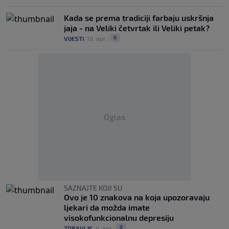
Kada se prema tradiciji farbaju uskršnja
jaja - na Veliki četvrtak ili Veliki petak?
0
VIJESTI
|
10. apr.
|
Oglas
SAZNAJTE KOJI SU
Ovo je 10 znakova na koja upozoravaju
ljekari da možda imate
visokofunkcionalnu depresiju
0
ZDRAVLJE
|
4. apr.
|