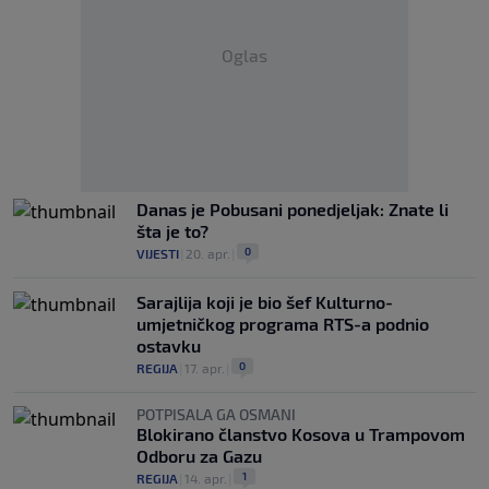
Oglas
Danas je Pobusani ponedjeljak: Znate li
šta je to?
0
VIJESTI
|
20. apr.
|
Sarajlija koji je bio šef Kulturno-
umjetničkog programa RTS-a podnio
ostavku
0
REGIJA
|
17. apr.
|
POTPISALA GA OSMANI
Blokirano članstvo Kosova u Trampovom
Odboru za Gazu
1
REGIJA
|
14. apr.
|