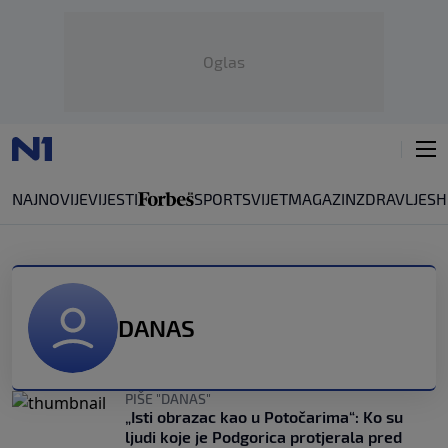
Oglas
NAJNOVIJE
VIJESTI
SPORT
SVIJET
MAGAZIN
ZDRAVLJE
SH
DANAS
PIŠE "DANAS"
„Isti obrazac kao u Potočarima“: Ko su
ljudi koje je Podgorica protjerala pred