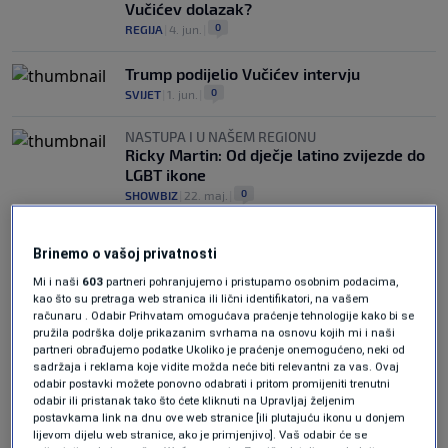
Vučićev dolazak?
0
REGIJA
|
4. jun.
|
Trump podijelio Vučićev intervju
0
SVIJET
|
1. jun.
|
NASTUPA I U NAŠEM REGIONU
Ricky Martin: Od dječje latino zvijezde do
LGBT ikone
0
SHOWBIZ
|
22. maj.
|
Brinemo o vašoj privatnosti
Mi i naši
603
partneri pohranjujemo i pristupamo osobnim podacima,
kao što su pretraga web stranica ili lični identifikatori, na vašem
računaru . Odabir Prihvatam omogućava praćenje tehnologije kako bi se
pružila podrška dolje prikazanim svrhama na osnovu kojih mi i naši
Oglas
partneri obrađujemo podatke Ukoliko je praćenje onemogućeno, neki od
sadržaja i reklama koje vidite možda neće biti relevantni za vas. Ovaj
odabir postavki možete ponovno odabrati i pritom promijeniti trenutni
odabir ili pristanak tako što ćete kliknuti na Upravljaj željenim
postavkama link na dnu ove web stranice [ili plutajuću ikonu u donjem
lijevom dijelu web stranice, ako je primjenjivo]. Vaš odabir će se