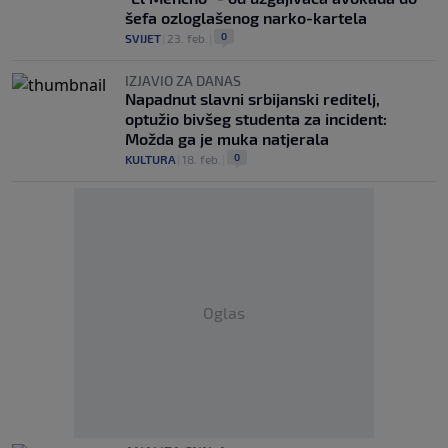
šefa ozloglašenog narko-kartela
0
SVIJET
|
23. feb.
|
IZJAVIO ZA DANAS
Napadnut slavni srbijanski reditelj,
optužio bivšeg studenta za incident:
Možda ga je muka natjerala
0
KULTURA
|
18. feb.
|
Oglas