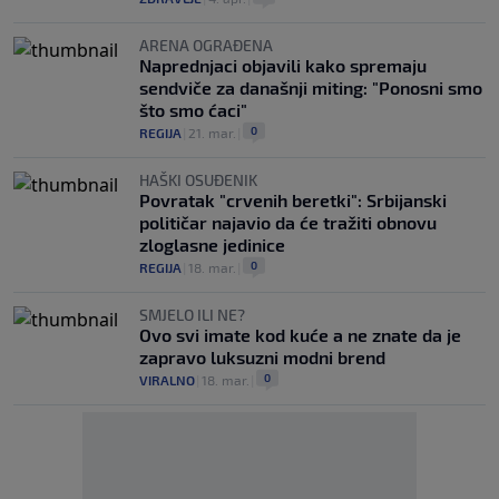
ARENA OGRAĐENA
Naprednjaci objavili kako spremaju
sendviče za današnji miting: "Ponosni smo
što smo ćaci"
0
REGIJA
|
21. mar.
|
HAŠKI OSUĐENIK
Povratak "crvenih beretki": Srbijanski
političar najavio da će tražiti obnovu
zloglasne jedinice
0
REGIJA
|
18. mar.
|
SMJELO ILI NE?
Ovo svi imate kod kuće a ne znate da je
zapravo luksuzni modni brend
0
VIRALNO
|
18. mar.
|