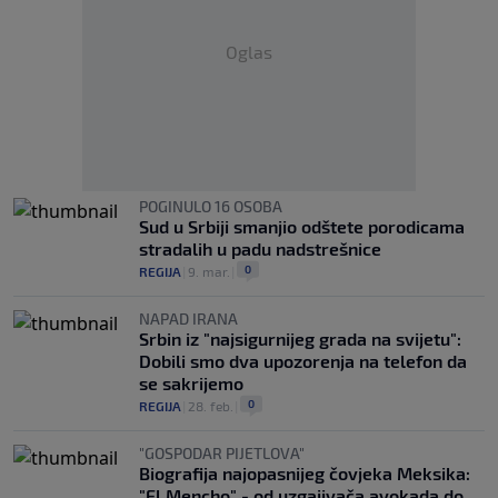
Oglas
POGINULO 16 OSOBA
Sud u Srbiji smanjio odštete porodicama
stradalih u padu nadstrešnice
0
REGIJA
|
9. mar.
|
NAPAD IRANA
Srbin iz "najsigurnijeg grada na svijetu":
Dobili smo dva upozorenja na telefon da
se sakrijemo
0
REGIJA
|
28. feb.
|
"GOSPODAR PIJETLOVA"
Biografija najopasnijeg čovjeka Meksika:
"El Mencho" - od uzgajivača avokada do