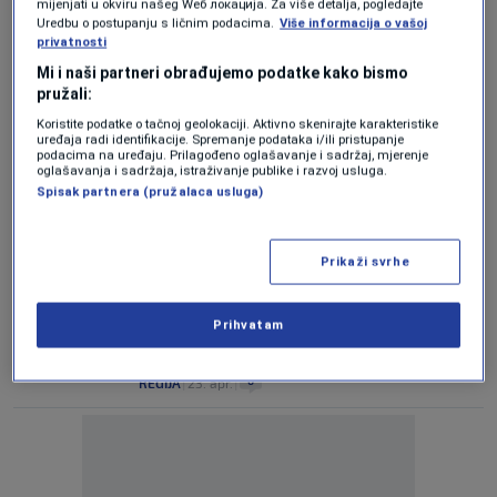
mijenjati u okviru našeg Wеб локација. Za više detalja, pogledajte
Uredbu o postupanju s ličnim podacima.
Više informacija o vašoj
privatnosti
Vučić se sastao sa Dodikom
0
VIJESTI
|
20. maj.
|
Mi i naši partneri obrađujemo podatke kako bismo
pružali:
PRIRODNI BISER
Koristite podatke o tačnoj geolokaciji. Aktivno skenirajte karakteristike
Regionalni Maldivi, ali je kupanje na
uređaja radi identifikacije. Spremanje podataka i/ili pristupanje
podacima na uređaju. Prilagođeno oglašavanje i sadržaj, mjerenje
sopstvenu odgovornost
oglašavanja i sadržaja, istraživanje publike i razvoj usluga.
0
REGIJA
|
5. maj.
|
Spisak partnera (pružalaca usluga)
LIČNI STAV
"Ukinite Prvi maj, ionako će kiša…"
Prikaži svrhe
0
VIJESTI
|
29. apr.
|
REAKCIJA NA ZAHTJEV BRISELA
Prihvatam
"Srbi će morati napraviti izbor" - jasna
poruka sa istoka
0
REGIJA
|
23. apr.
|