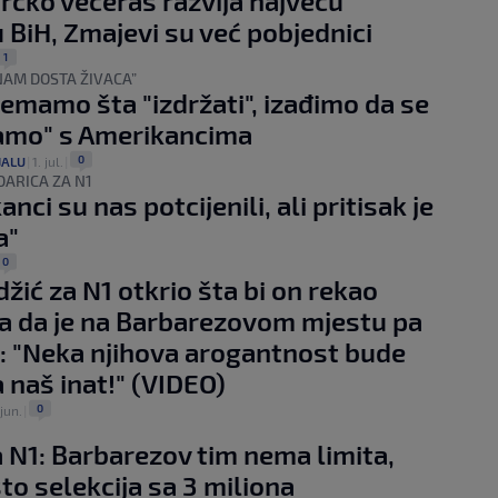
Brčko večeras razvija najveću
 BiH, Zmajevi su već pobjednici
1
NAM DOSTA ŽIVACA”
emamo šta "izdržati", izađimo da se
amo" s Amerikancima
0
JALU
|
1. jul.
|
ARICA ZA N1
nci su nas potcijenili, ali pritisak je
a"
0
džić za N1 otkrio šta bi on rekao
a da je na Barbarezovom mjestu pa
: "Neka njihova arogantnost bude
a naš inat!" (VIDEO)
0
jun.
|
a N1: Barbarezov tim nema limita,
to selekcija sa 3 miliona