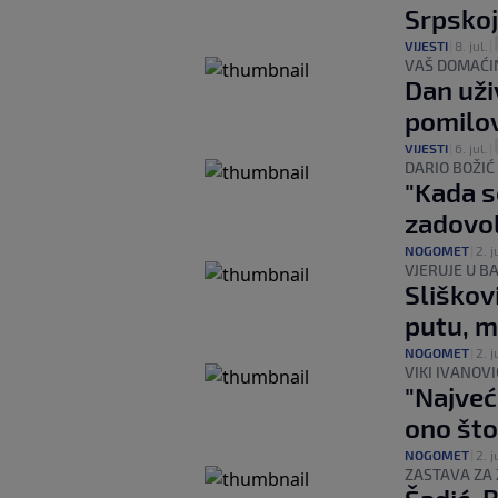
Srpskoj
VIJESTI
|
8. jul.
|
VAŠ DOMAĆI
Dan uži
pomilo
VIJESTI
|
6. jul.
|
DARIO BOŽIĆ
"Kada s
zadovol
NOGOMET
|
2. j
VJERUJE U B
Sliškov
putu, m
NOGOMET
|
2. j
VIKI IVANOVI
"Najveć
ono što
NOGOMET
|
2. j
ZASTAVA ZA