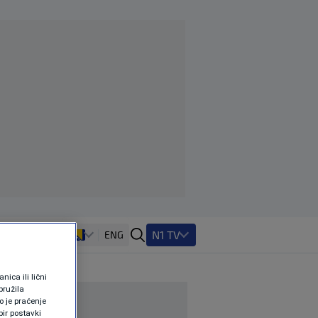
N1 TV
ENG
ica ili lični
pružila
 je praćenje
ir postavki