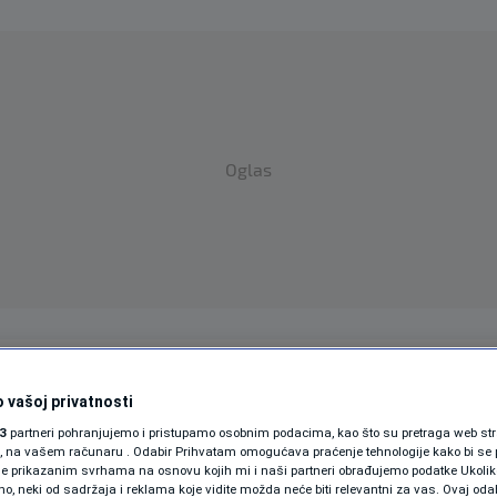
Oglas
SPORT
SVIJET
MAGAZIN
 vašoj privatnosti
ZDRAVLJE
3
partneri pohranjujemo i pristupamo osobnim podacima, kao što su pretraga web stran
SHOWBIZ
ori, na vašem računaru . Odabir Prihvatam omogućava praćenje tehnologije kako bi se 
je prikazanim svrhama na osnovu kojih mi i naši partneri obrađujemo podatke Ukoliko
 neki od sadržaja i reklama koje vidite možda neće biti relevantni za vas. Ovaj odab