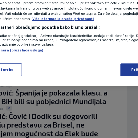
KOLUMNE
VIĆ
no odabrati i pritom promijeniti trenutni odabir ili pristanak tako što ćete kliknuti na U
tavkama link na dnu ove web stranice [ili plutajuću ikonu u donjem lijevom dijelu we
vo]. Vaš odabir će se mijenjati u okviru našeg Wеб локација. Za više detalja, pogledaj
s ličnim podacima.
Više informacija o vašoj privatnosti
VUK I TRADICIJA
PODCAST
 partneri obrađujemo podatke kako bismo pružali:
upa "Čuvarice" oduševila novom
datke o tačnoj geolokaciji. Aktivno skenirajte karakteristike uređaja radi identifikacije.
: "Tajna rijeke" za kratko vrijeme
ili pristupanje podacima na uređaju. Prilagođeno oglašavanje i sadržaj, mjerenje ogl
N1 SPECIJAL
traživanje publike i razvoj usluga.
a publiku
tnera (pružalaca usluga)
FENOMENI
0
ul.
|
 ARGENTINA?
ić: Finale će odlučiti bitka u veznom
NEISTRAŽENO
ži svrhe
Pri
e samo Messi i Yamal
VIRALNO
0
jul.
|
vić: Španija je pokazala klasu, a
FOTO
 BiH bili su pobjednici Mundijala
PROMO
0
jul.
|
ć: Čović i Dodik su dogovorili
VIDEO
u predstavu za Brisel, ne
ujem mogućnost da Elek bude