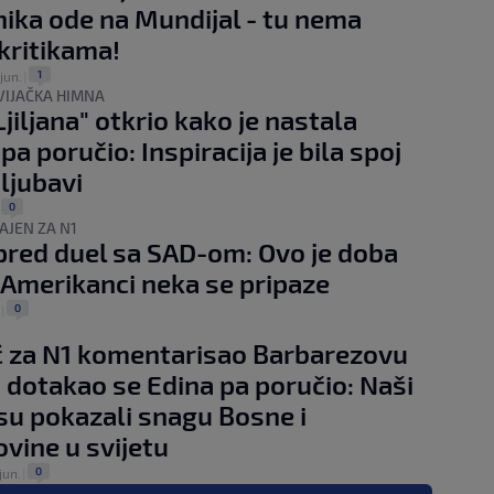
ika ode na Mundijal - tu nema
kritikama!
1
jun.
|
AVIJAČKA HIMNA
jiljana" otkrio kako je nastala
a poručio: Inspiracija je bila spoj
 ljubavi
0
|
AJEN ZA N1
 pred duel sa SAD-om: Ovo je doba
a, Amerikanci neka se pripaze
0
|
 za N1 komentarisao Barbarezovu
, dotakao se Edina pa poručio: Naši
u pokazali snagu Bosne i
vine u svijetu
0
jun.
|