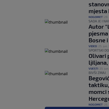
stanovn
mjesta 
NOGOMET
|
29. 
SADA JE I N
Autor "L
pjesma p
Bosne i
VIDEO
|
25. jun.
SPORTSKI DO
Olivari
ljiljan
VIJESTI
|
25. jun.
BIVŠI ZMAJ
Begović
taktiku
momci s
Hercego
NOGOMET
|
25. 