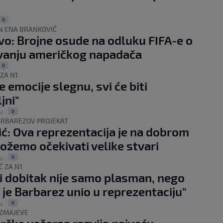
0
N ENA BRANKOVIĆ
vo: Brojne osude na odluku FIFA-e o
vanju američkog napadača
0
 ZA N1
e emocije slegnu, svi će biti
jni"
0
ul.
|
ARBAREZOV PROJEKAT
ić: Ova reprezentacija je na dobrom
ožemo očekivati velike stvari
0
ul.
|
Ć ZA N1
i dobitak nije samo plasman, nego
 je Barbarez unio u reprezentaciju"
0
ul.
|
 ZMAJEVE