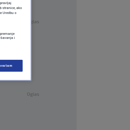
pravljaj
b stranice, ako
te Uredbu o
Oglas
 Spremanje
ašavanja i
hvatam
Oglas