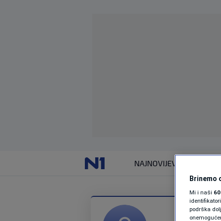
NAJNOVIJE
VIJESTI
Brinemo o
Mi i naši
60
identifikat
podrška dol
onemogućeno,