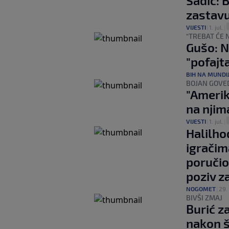
Šadić: 
zastavu
VIJESTI
|
1. jul.
|
“TREBAT ĆE 
Gušo: N
"pofajt
BIH NA MUNDI
BOJAN GOVED
"Amerika
na njim
VIJESTI
|
1. jul.
|
Halilho
igračim
poručio
poziv z
NOGOMET
|
29. 
BIVŠI ZMAJ
Burić z
nakon š