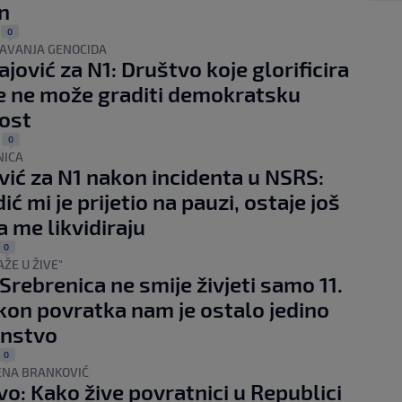
n
0
|
ŽAVANJA GENOCIDA
ajović za N1: Društvo koje glorificira
e ne može graditi demokratsku
ost
0
|
NICA
ić za N1 nakon incidenta u NSRS:
ć mi je prijetio na pauzi, ostaje još
 me likvidiraju
0
ŽE U ŽIVE"
 Srebrenica ne smije živjeti samo 11.
akon povratka nam je ostalo jedino
anstvo
0
ENA BRANKOVIĆ
vo: Kako žive povratnici u Republici