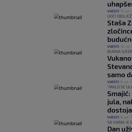
uhapše
VIJESTI
|
15. jul.
UOČI OBILJE
Staša Z
zločinc
budućn
VIJESTI
|
10. jul.
BURNA SJED
Vukanov
Stevandi
samo da
VIJESTI
|
8. jul.
|
"MALO SE ULA
Smajić:
jula, n
dostoj
VIJESTI
|
8. jul.
|
SA VAMA JE 
Dan uži