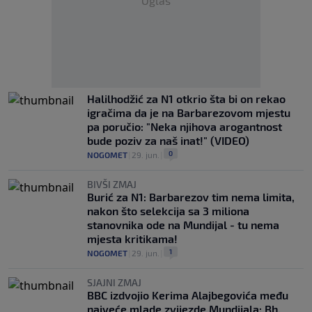
Oglas
Halilhodžić za N1 otkrio šta bi on rekao
igračima da je na Barbarezovom mjestu
pa poručio: "Neka njihova arogantnost
bude poziv za naš inat!" (VIDEO)
0
NOGOMET
|
29. jun.
|
BIVŠI ZMAJ
Burić za N1: Barbarezov tim nema limita,
nakon što selekcija sa 3 miliona
stanovnika ode na Mundijal - tu nema
mjesta kritikama!
1
NOGOMET
|
29. jun.
|
SJAJNI ZMAJ
BBC izdvojio Kerima Alajbegovića među
najveće mlade zvijezde Mundijala: Bh.