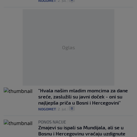
NOGOMET
|
2. jul.
|
Oglas
"Hvala našim mladim momcima za dane
sreće, zaslužili su javni doček - oni su
najljepša priča u Bosni i Hercegovini"
0
NOGOMET
|
2. jul.
|
PONOS NACIJE
Zmajevi su ispali sa Mundijala, ali se u
Bosnu i Hercegovinu vraćaju uzdignute