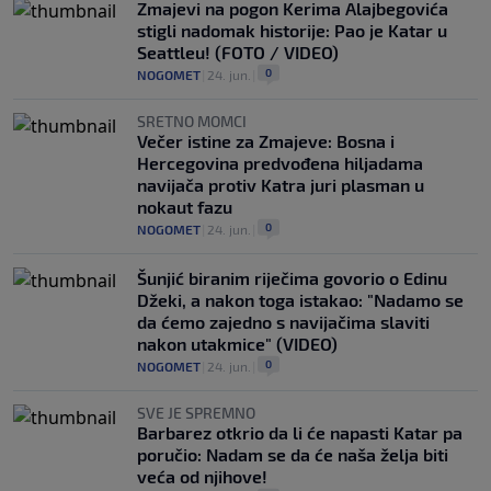
Zmajevi na pogon Kerima Alajbegovića
stigli nadomak historije: Pao je Katar u
Seattleu! (FOTO / VIDEO)
0
NOGOMET
|
24. jun.
|
SRETNO MOMCI
Večer istine za Zmajeve: Bosna i
Hercegovina predvođena hiljadama
navijača protiv Katra juri plasman u
nokaut fazu
0
NOGOMET
|
24. jun.
|
Šunjić biranim riječima govorio o Edinu
Džeki, a nakon toga istakao: "Nadamo se
da ćemo zajedno s navijačima slaviti
nakon utakmice" (VIDEO)
0
NOGOMET
|
24. jun.
|
SVE JE SPREMNO
Barbarez otkrio da li će napasti Katar pa
poručio: Nadam se da će naša želja biti
veća od njihove!