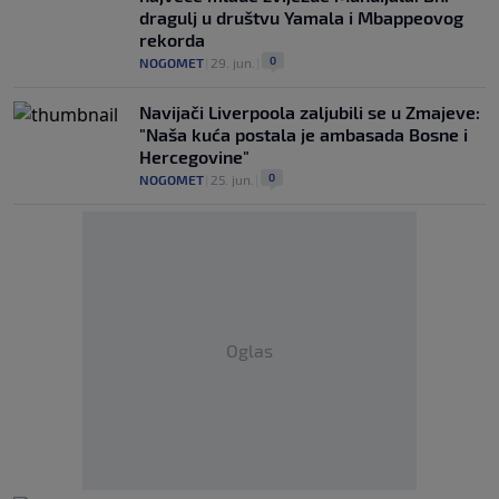
dragulj u društvu Yamala i Mbappeovog
rekorda
0
NOGOMET
|
29. jun.
|
Navijači Liverpoola zaljubili se u Zmajeve:
"Naša kuća postala je ambasada Bosne i
Hercegovine"
0
NOGOMET
|
25. jun.
|
Oglas