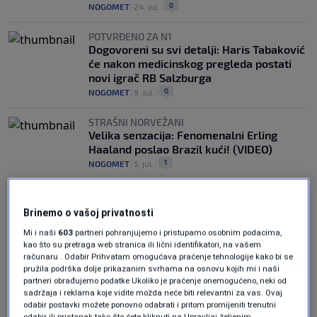
0
NOGOMET
|
24. jul.
|
POTVRĐENO ZA N1
Dogovoreni su svi detalji: Haris Tabaković
će nakon medicinskog pregleda postati
novi igrač RB Salzburga
0
NOGOMET
|
9. jul.
|
STRAŠNI NORVEŽANI
Velika senzacija: Fenomenalni Erling
Haaland poslao Brazil kući! (VIDEO)
1
NOGOMET
|
5. jul.
|
Brinemo o vašoj privatnosti
Mi i naši
603
partneri pohranjujemo i pristupamo osobnim podacima,
kao što su pretraga web stranica ili lični identifikatori, na vašem
računaru . Odabir Prihvatam omogućava praćenje tehnologije kako bi se
pružila podrška dolje prikazanim svrhama na osnovu kojih mi i naši
Oglas
partneri obrađujemo podatke Ukoliko je praćenje onemogućeno, neki od
sadržaja i reklama koje vidite možda neće biti relevantni za vas. Ovaj
odabir postavki možete ponovno odabrati i pritom promijeniti trenutni
odabir ili pristanak tako što ćete kliknuti na Upravljaj željenim