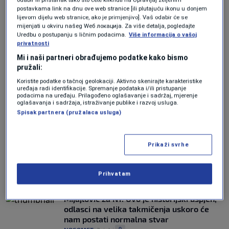
postavkama link na dnu ove web stranice [ili plutajuću ikonu u donjem
lijevom dijelu web stranice, ako je primjenjivo]. Vaš odabir će se
mijenjati u okviru našeg Wеб локација. Za više detalja, pogledajte
Uredbu o postupanju s ličnim podacima.
Više informacija o vašoj
BLIZU JE
privatnosti
N1 saznaje: Haris Tabaković nadomak
potpisa za novi klub!
Mi i naši partneri obrađujemo podatke kako bismo
pružali:
0
NOGOMET
|
5. jul.
|
Koristite podatke o tačnoj geolokaciji. Aktivno skenirajte karakteristike
uređaja radi identifikacije. Spremanje podataka i/ili pristupanje
Džeko se emotivnom porukom oprostio od
podacima na uređaju. Prilagođeno oglašavanje i sadržaj, mjerenje
Mundijala: "Mjesec dana smo živjeli jedan
oglašavanja i sadržaja, istraživanje publike i razvoj usluga.
san"
Spisak partnera (pružalaca usluga)
0
NOGOMET
|
2. jul.
|
Maksimović za N1: Ovo je fantastičan
Prikaži svrhe
uspjeh, reprezentacija BiH je zaslužila
javni doček
Prihvatam
0
NOGOMET
|
2. jul.
|
Mijajlović za N1: Ovo je historijski uspjeh,
odlasci na velika takmičenja uskoro će
nam postati normalna stvar
0