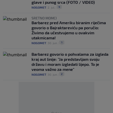
glave i punog srca (FOTO / VIDEO)
4
NOGOMET
|
2. jul.
|
SRETNO MOMCI
Barbarez pred Ameriku biranim riječima
govorio o Bajraktareviću pa poručio:
Živimo da učestvujemo u ovakvim
utakmicama!
1
NOGOMET
|
30. jun.
|
Barbarez govorio o pohvalama za izgleda
kraj aut linije: "Ja predstavljam svoju
državu i moram izgledati lijepo. To je
veoma važno za mene"
2
NOGOMET
|
30. jun.
|