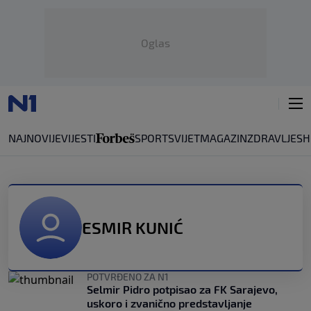
Oglas
NAJNOVIJE
VIJESTI
SPORT
SVIJET
MAGAZIN
ZDRAVLJE
SH
ESMIR KUNIĆ
POTVRĐENO ZA N1
Selmir Pidro potpisao za FK Sarajevo,
uskoro i zvanično predstavljanje