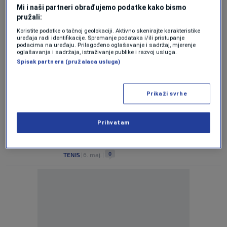
Nino Hrustemović objavio novu pjesmu
Mi i naši partneri obrađujemo podatke kako bismo
"Sačuvaj moj broj" (VIDEO)
pružali:
0
SHOWBIZ
|
6. maj.
|
Koristite podatke o tačnoj geolokaciji. Aktivno skenirajte karakteristike
uređaja radi identifikacije. Spremanje podataka i/ili pristupanje
podacima na uređaju. Prilagođeno oglašavanje i sadržaj, mjerenje
Golman pred historijskim podvigom:
oglašavanja i sadržaja, istraživanje publike i razvoj usluga.
Osvojit će Cvajtu i Bundesligu?
Spisak partnera (pružalaca usluga)
0
NOGOMET
|
6. maj.
|
Zrinjski dobio licencu za domaće
Prikaži svrhe
prvenstvo i UEFA-ina takmičenja
0
NOGOMET
|
6. maj.
|
Prihvatam
Đoković sve dalje od Roland Garrosa – ali
i od tenisa?
0
TENIS
|
6. maj.
|