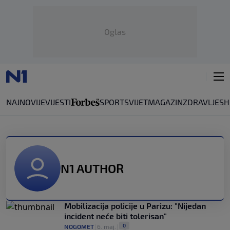
Oglas
NAJNOVIJE
VIJESTI
SPORT
SVIJET
MAGAZIN
ZDRAVLJE
SH
N1 AUTHOR
Mobilizacija policije u Parizu: "Nijedan
incident neće biti tolerisan"
0
NOGOMET
|
6. maj.
|