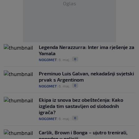
Oglas
Legenda Nerazzurra: Inter ima rješenje za
Yamala
0
NOGOMET
|
6. maj.
|
Preminuo Luis Galvan, nekadašnji svjetski
prvak s Argentinom
0
NOGOMET
|
6. maj.
|
Ekipa iz snova bez obeštećenja: Kako
izgleda tim sastavljen od slobodnih
igrača?
0
NOGOMET
|
6. maj.
|
Carlik, Brown i Bonga – ujutro trenirali,
popodne u policiji