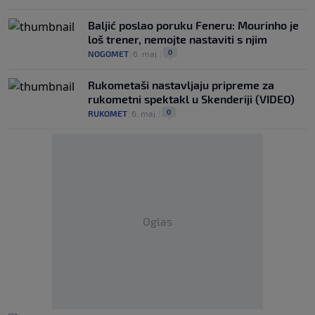
Baljić poslao poruku Feneru: Mourinho je
loš trener, nemojte nastaviti s njim
0
NOGOMET
|
6. maj.
|
Rukometaši nastavljaju pripreme za
rukometni spektakl u Skenderiji (VIDEO)
0
RUKOMET
|
6. maj.
|
Oglas