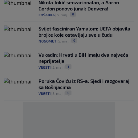
Nikola Jokić senzacionalan, a Aaron
Gordon ponovo junak Denvera!
0
KOŠARKA
|
6. maj.
|
Svijet fasciniran Yamalom: UEFA objavila
brojke koje ostavljaju sve u čudu
0
NOGOMET
|
5. maj.
|
Vukadin: Hrvati u BiH imaju dva najveća
neprijatelja
1
VIJESTI
|
5. maj.
|
Poruka Čoviću iz RS-a: Sjedi i razgovaraj
sa Bošnjacima
0
VIJESTI
|
5. maj.
|