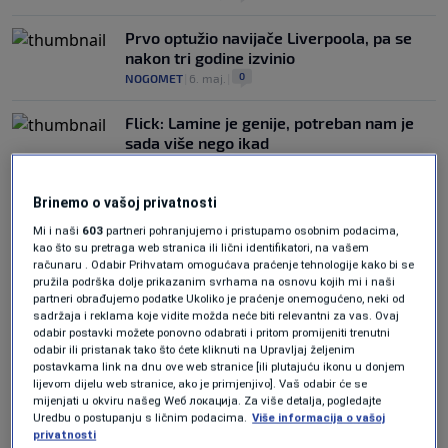
Prvo optužio navijače Liverpoola, pa se
nakon tri godine izvinio
0
NOGOMET
|
6. maj.
|
Flick: Lamine je genije, potreban nam je
sada više nego ikad
0
NOGOMET
|
6. maj.
|
Brinemo o vašoj privatnosti
Mi i naši
603
partneri pohranjujemo i pristupamo osobnim podacima,
kao što su pretraga web stranica ili lični identifikatori, na vašem
računaru . Odabir Prihvatam omogućava praćenje tehnologije kako bi se
pružila podrška dolje prikazanim svrhama na osnovu kojih mi i naši
partneri obrađujemo podatke Ukoliko je praćenje onemogućeno, neki od
Oglas
sadržaja i reklama koje vidite možda neće biti relevantni za vas. Ovaj
odabir postavki možete ponovno odabrati i pritom promijeniti trenutni
odabir ili pristanak tako što ćete kliknuti na Upravljaj željenim
postavkama link na dnu ove web stranice [ili plutajuću ikonu u donjem
lijevom dijelu web stranice, ako je primjenjivo]. Vaš odabir će se
mijenjati u okviru našeg Wеб локација. Za više detalja, pogledajte
Uredbu o postupanju s ličnim podacima.
Više informacija o vašoj
privatnosti