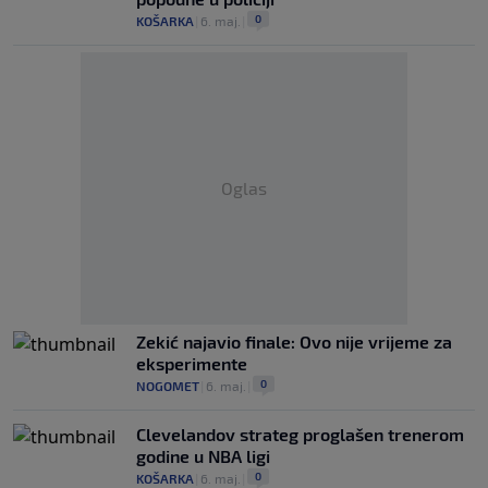
0
KOŠARKA
|
6. maj.
|
Oglas
Zekić najavio finale: Ovo nije vrijeme za
eksperimente
0
NOGOMET
|
6. maj.
|
Clevelandov strateg proglašen trenerom
godine u NBA ligi
0
KOŠARKA
|
6. maj.
|