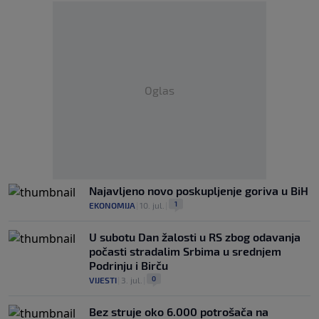
Oglas
Najavljeno novo poskupljenje goriva u BiH
1
EKONOMIJA
|
10. jul.
|
U subotu Dan žalosti u RS zbog odavanja
počasti stradalim Srbima u srednjem
Podrinju i Birču
0
VIJESTI
|
3. jul.
|
Bez struje oko 6.000 potrošača na