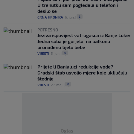
U trenutku sam pogledala u telefon i
desilo se
2
CRNA HRONIKA
|
6. jun.
|
POTRESNO
Jeziva ispovijest vatrogasca iz Banje Luke:
Jedna soba je gorjela, na balkonu
pronađeno tijelo bebe
0
VIJESTI
|
5. jun.
|
Prijete li Banjaluci redukcije vode?
Gradski štab usvojio mjere koje uključuju
štednje
0
VIJESTI
|
27. maj.
|
Oglas