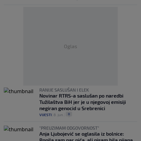
Oglas
RANIJE SASLUŠAN I ELEK
Novinar RTRS-a saslušan po naredbi
Tužilaštva BiH jer je u njegovoj emisiji
negiran genocid u Srebrenici
0
VIJESTI
|
8. jun.
|
"PREUZIMAM ODGOVORNOST"
Anja Ljubojević se oglasila iz bolnice:
Popila sam par pića, ali nisam bila pijana.