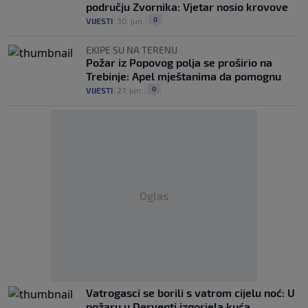
području Zvornika: Vjetar nosio krovove
0
VIJESTI
|
30. jun.
|
EKIPE SU NA TERENU
Požar iz Popovog polja se proširio na
Trebinje: Apel mještanima da pomognu
0
VIJESTI
|
27. jun.
|
Oglas
Vatrogasci se borili s vatrom cijelu noć: U
požaru u Derventi izgorjela kuća,