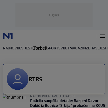
Oglas
NAJNOVIJE
VIJESTI
SPORT
SVIJET
MAGAZIN
ZDRAVLJE
SH
RTRS
NAKON PUCNJAVE U LUKAVICI
Policija saopćila detalje: Ranjeni Davor
Dabić iz Bolnice "Srbija" prebačen na KCUS