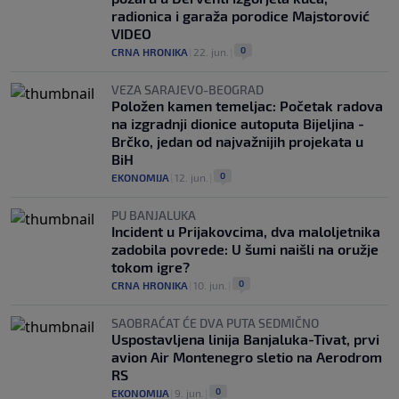
radionica i garaža porodice Majstorović
VIDEO
0
CRNA HRONIKA
|
22. jun.
|
VEZA SARAJEVO-BEOGRAD
Položen kamen temeljac: Početak radova
na izgradnji dionice autoputa Bijeljina -
Brčko, jedan od najvažnijih projekata u
BiH
0
EKONOMIJA
|
12. jun.
|
PU BANJALUKA
Incident u Prijakovcima, dva maloljetnika
zadobila povrede: U šumi naišli na oružje
tokom igre?
0
CRNA HRONIKA
|
10. jun.
|
SAOBRAĆAT ĆE DVA PUTA SEDMIČNO
Uspostavljena linija Banjaluka-Tivat, prvi
avion Air Montenegro sletio na Aerodrom
RS
0
EKONOMIJA
|
9. jun.
|