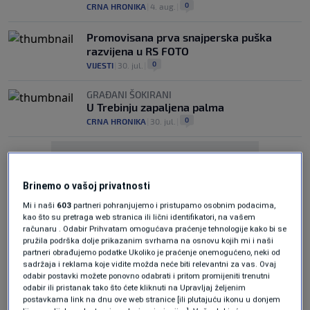
0
CRNA HRONIKA
|
4. aug.
|
Promovisana prva snajperska puška
razvijena u RS FOTO
0
VIJESTI
|
30. jul.
|
GRAĐANI ŠOKIRANI
U Trebinju zapaljena palma
0
CRNA HRONIKA
|
30. jul.
|
Brinemo o vašoj privatnosti
Mi i naši
603
partneri pohranjujemo i pristupamo osobnim podacima,
kao što su pretraga web stranica ili lični identifikatori, na vašem
Oglas
računaru . Odabir Prihvatam omogućava praćenje tehnologije kako bi se
pružila podrška dolje prikazanim svrhama na osnovu kojih mi i naši
partneri obrađujemo podatke Ukoliko je praćenje onemogućeno, neki od
sadržaja i reklama koje vidite možda neće biti relevantni za vas. Ovaj
odabir postavki možete ponovno odabrati i pritom promijeniti trenutni
odabir ili pristanak tako što ćete kliknuti na Upravljaj željenim
postavkama link na dnu ove web stranice [ili plutajuću ikonu u donjem