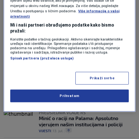
lijevom dijelu web stranice, ako je primjenjivo]. Vaš odabir će se
NAČELNIK GSS-A RS POJASNIO
mijenjati u okviru našeg Wеб локација. Za više detalja, pogledajte
Ikonić: Elbrus je planina koja se za kratko
Uredbu o postupanju s ličnim podacima.
Više informacija o vašoj
privatnosti
vrijeme pretvara u mjesto gdje je gotovo
nemoguće preživjeti
Mi i naši partneri obrađujemo podatke kako bismo
0
VIJESTI
|
27. jul.
|
pružali:
Koristite podatke o tačnoj geolokaciji. Aktivno skenirajte karakteristike
SLUČAJ PRIJAVLJEN POLICIJI
uređaja radi identifikacije. Spremanje podataka i/ili pristupanje
podacima na uređaju. Prilagođeno oglašavanje i sadržaj, mjerenje
U Hercegovini uz cestu pronađene uginule
oglašavanja i sadržaja, istraživanje publike i razvoj usluga.
i žive kokoši
Spisak partnera (pružalaca usluga)
0
VIJESTI
|
25. jul.
|
SUPERĆELIJSKA OLUJA U BIH
Prikaži svrhe
Hercegovinu opustošilo nevrijeme, šteta
milionska: Uništeni usjevi i kuće, najviše
nastradalo selo Bratača
Prihvatam
0
VIJESTI
|
22. jul.
|
PREDSJEDNIK VLADE RS
Minić o raciji na Palama: Apsolutno
vjerujem našim institucijama i policiji
0
VIJESTI
|
13. jul.
|