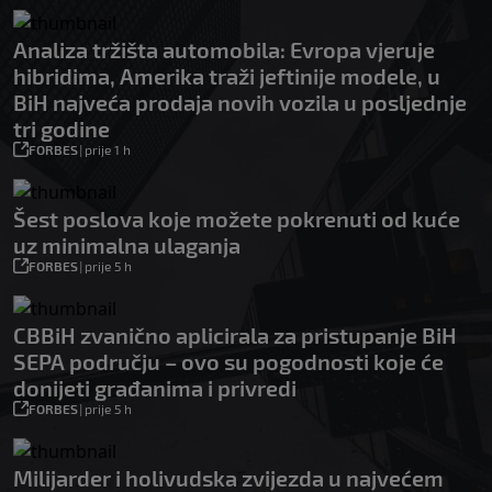
Analiza tržišta automobila: Evropa vjeruje
hibridima, Amerika traži jeftinije modele, u
BiH najveća prodaja novih vozila u posljednje
tri godine
FORBES
|
prije 1 h
Šest poslova koje možete pokrenuti od kuće
uz minimalna ulaganja
FORBES
|
prije 5 h
CBBiH zvanično aplicirala za pristupanje BiH
SEPA području – ovo su pogodnosti koje će
donijeti građanima i privredi
FORBES
|
prije 5 h
Milijarder i holivudska zvijezda u najvećem