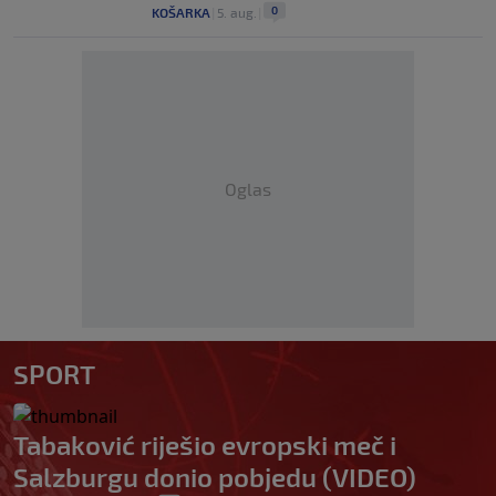
0
KOŠARKA
|
5. aug.
|
Oglas
SPORT
Tabaković riješio evropski meč i
Salzburgu donio pobjedu (VIDEO)