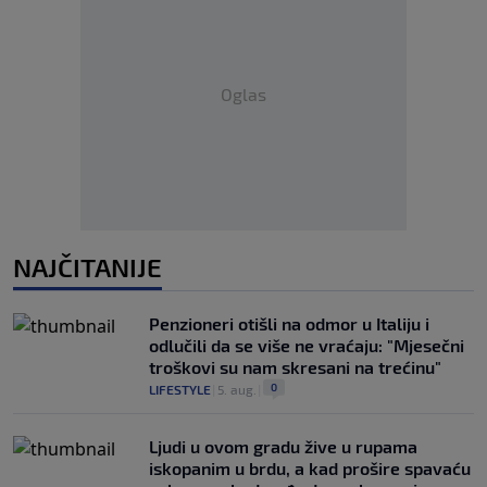
Oglas
NAJČITANIJE
Penzioneri otišli na odmor u Italiju i
odlučili da se više ne vraćaju: "Mjesečni
troškovi su nam skresani na trećinu"
0
LIFESTYLE
|
5. aug.
|
Ljudi u ovom gradu žive u rupama
iskopanim u brdu, a kad prošire spavaću