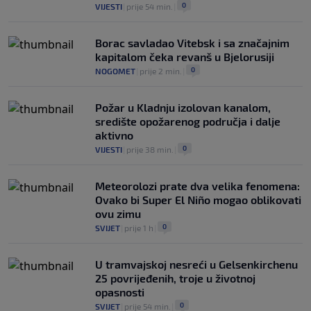
0
VIJESTI
|
prije 54 min.
|
Borac savladao Vitebsk i sa značajnim
kapitalom čeka revanš u Bjelorusiji
0
NOGOMET
|
prije 2 min.
|
Požar u Kladnju izolovan kanalom,
središte opožarenog područja i dalje
aktivno
0
VIJESTI
|
prije 38 min.
|
Meteorolozi prate dva velika fenomena:
Ovako bi Super El Niño mogao oblikovati
ovu zimu
0
SVIJET
|
prije 1 h
|
U tramvajskoj nesreći u Gelsenkirchenu
25 povrijeđenih, troje u životnoj
opasnosti
0
SVIJET
|
prije 54 min.
|