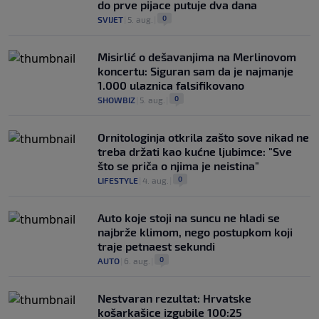
do prve pijace putuje dva dana
0
SVIJET
|
5. aug.
|
Misirlić o dešavanjima na Merlinovom
koncertu: Siguran sam da je najmanje
1.000 ulaznica falsifikovano
0
SHOWBIZ
|
5. aug.
|
Ornitologinja otkrila zašto sove nikad ne
treba držati kao kućne ljubimce: "Sve
što se priča o njima je neistina"
0
LIFESTYLE
|
4. aug.
|
Auto koje stoji na suncu ne hladi se
najbrže klimom, nego postupkom koji
traje petnaest sekundi
0
AUTO
|
6. aug.
|
Nestvaran rezultat: Hrvatske
košarkašice izgubile 100:25