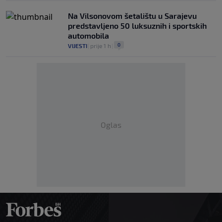
Na Vilsonovom šetalištu u Sarajevu
predstavljeno 50 luksuznih i sportskih
automobila
0
VIJESTI
|
prije 1 h
|
Oglas