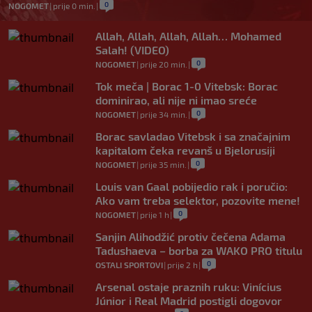
0
NOGOMET
|
prije 0 min.
|
Allah, Allah, Allah, Allah… Mohamed
Salah! (VIDEO)
0
NOGOMET
|
prije 20 min.
|
Tok meča | Borac 1-0 Vitebsk: Borac
dominirao, ali nije ni imao sreće
0
NOGOMET
|
prije 34 min.
|
Borac savladao Vitebsk i sa značajnim
kapitalom čeka revanš u Bjelorusiji
0
NOGOMET
|
prije 35 min.
|
Louis van Gaal pobijedio rak i poručio:
Ako vam treba selektor, pozovite mene!
0
NOGOMET
|
prije 1 h
|
Sanjin Alihodžić protiv čečena Adama
Tadushaeva – borba za WAKO PRO titulu
0
OSTALI SPORTOVI
|
prije 2 h
|
Arsenal ostaje praznih ruku: Vinícius
Júnior i Real Madrid postigli dogovor