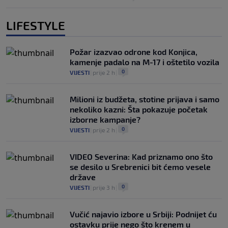
LIFESTYLE
Požar izazvao odrone kod Konjica,
kamenje padalo na M-17 i oštetilo vozila
0
VIJESTI
|
prije 2 h
|
Milioni iz budžeta, stotine prijava i samo
nekoliko kazni: Šta pokazuje početak
izborne kampanje?
0
VIJESTI
|
prije 2 h
|
VIDEO Severina: Kad priznamo ono što
se desilo u Srebrenici bit ćemo vesele
države
0
VIJESTI
|
prije 3 h
|
Vučić najavio izbore u Srbiji: Podnijet ću
ostavku prije nego što krenem u