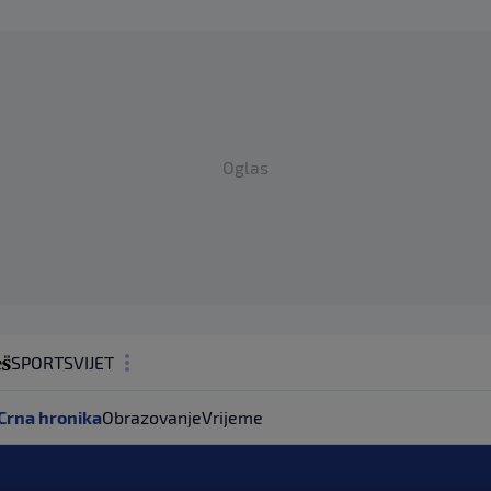
Oglas
SPORT
SVIJET
MAGAZIN
Crna hronika
Obrazovanje
Vrijeme
ZDRAVLJE