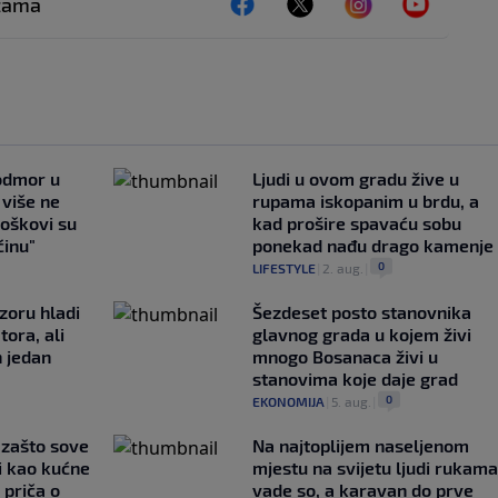
ežama
 odmor u
Ljudi u ovom gradu žive u
e više ne
rupama iskopanim u brdu, a
roškovi su
kad prošire spavaću sobu
ćinu"
ponekad nađu drago kamenje
0
LIFESTYLE
|
2. aug.
|
zoru hladi
Šezdeset posto stanovnika
tora, ali
glavnog grada u kojem živi
n jedan
mnogo Bosanaca živi u
stanovima koje daje grad
0
EKONOMIJA
|
5. aug.
|
a zašto sove
Na najtoplijem naseljenom
i kao kućne
mjestu na svijetu ljudi rukama
 priča o
vade so, a karavan do prve