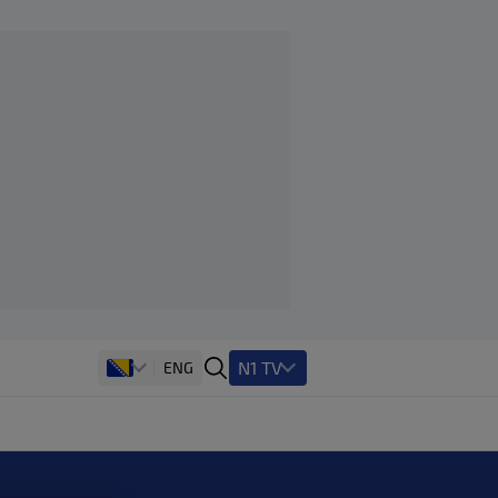
N1 TV
ENG