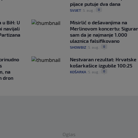
pijace putuje dva dana
0
SVIJET
|
5. aug.
|
 u BiH: U
Misirlić o dešavanjima na
i navijali
Merlinovom koncertu: Sigura
Partizana
sam da je najmanje 1.000
ulaznica falsifikovano
0
SHOWBIZ
|
5. aug.
|
 prinudno
Nestvaran rezultat: Hrvatske
s
košarkašice izgubile 100:25
m, na
0
KOŠARKA
|
5. aug.
|
n dron
Oglas