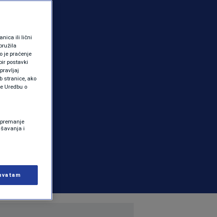
ica ili lični
pružila
 je praćenje
ir postavki
pravljaj
b stranice, ako
te Uredbu o
 Spremanje
ašavanja i
hvatam