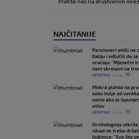
Pratite nas na društvenim mr
NAJČITANIJE
Penzioneri otišli na
Italiju i odlučili da s
vraćaju: "Mjesečni t
nam skresani na tre
0
LIFESTYLE
|
5. aug.
|
Mokra plahta na pro
sobu bolje od ventila
samo ako je ispunje
uslov
0
LIFESTYLE
|
5. aug.
|
Ornitologinja otkril
nikad ne treba držat
ljubimce: "Sve što se