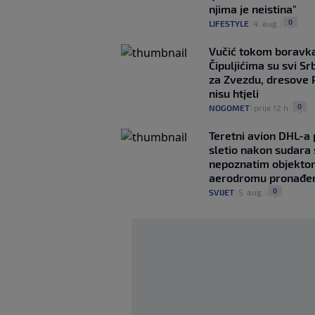
njima je neistina"
0
LIFESTYLE
|
4. aug.
|
Vučić tokom boravka
Čipuljićima su svi Srb
za Zvezdu, dresove 
nisu htjeli
0
NOGOMET
|
prije 12 h
|
Teretni avion DHL-a
sletio nakon sudara 
nepoznatim objekto
aerodromu pronađe
0
SVIJET
|
5. aug.
|