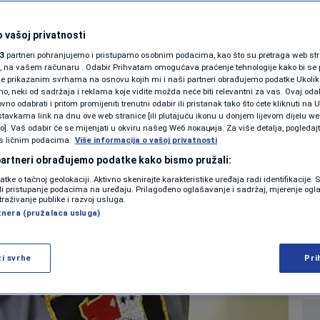
SHOWBIZ
avanje dva člana uže
KOLUMNE
 vašoj privatnosti
3
partneri pohranjujemo i pristupamo osobnim podacima, kao što su pretraga web stran
ljaku: Počinitelj u
ori, na vašem računaru . Odabir Prihvatam omogućava praćenje tehnologije kako bi se 
je prikazanim svrhama na osnovu kojih mi i naši partneri obrađujemo podatke Ukoliko
 neki od sadržaja i reklama koje vidite možda neće biti relevantni za vas. Ovaj odab
PODCAST
no odabrati i pritom promijeniti trenutni odabir ili pristanak tako što ćete kliknuti na U
tavkama link na dnu ove web stranice [ili plutajuću ikonu u donjem lijevom dijelu we
N1 SPECIJAL
vo]. Vaš odabir će se mijenjati u okviru našeg Wеб локација. Za više detalja, pogledaj
s ličnim podacima.
Više informacija o vašoj privatnosti
0
CRNA HRONIKA
komentara
|
|
FENOMENI
 partneri obrađujemo podatke kako bismo pružali:
datke o tačnoj geolokaciji. Aktivno skenirajte karakteristike uređaja radi identifikacije.
NEISTRAŽENO
ili pristupanje podacima na uređaju. Prilagođeno oglašavanje i sadržaj, mjerenje ogl
Više
traživanje publike i razvoj usluga.
tnera (pružalaca usluga)
VIRALNO
FOTO
ži svrhe
Pri
PROMO
VIDEO