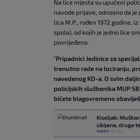
Na lice mjesta su upućeni polici
navode prijave, odnosno da je 
lica M.P., rođen 1972.godine, i
spola), od kojih je jedno lice s
povrijeđeno.
"Pripadnici Jedinice za speci
trenutno rade na lociranju, pr
navedenog KD-a. O svim dalji
policijskih službenika MUP 
bićete blagovremeno obaviješ
Kiseljak: Muškar
ubijena, druga t
VIJESTI
|
18. maj.