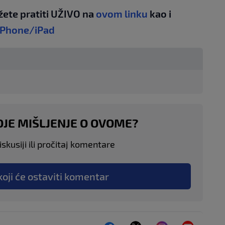
žete pratiti UŽIVO na
ovom linku
kao i
iPhone/iPad
OJE MIŠLJENJE O OVOME?
skusiji ili pročitaj komentare
koji će ostaviti komentar