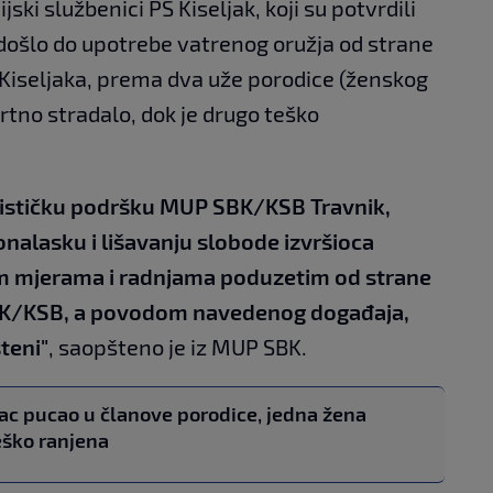
jski službenici PS Kiseljak, koji su potvrdili
došlo do upotrebe vatrenog oružja od strane
z Kiseljaka, prema dva uže porodice (ženskog
mrtno stradalo, dok je drugo teško
jalističku podršku MUP SBK/KSB Travnik,
onalasku i lišavanju slobode izvršioca
m mjerama i radnjama poduzetim od strane
SBK/KSB, a povodom navedenog događaja,
teni"
, saopšteno je iz MUP SBK.
ac pucao u članove porodice, jedna žena
eško ranjena