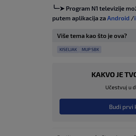
╰┈➤ Program N1 televizije mo
putem aplikacija za
Android
/
Više tema kao što je ova?
KISELJAK
MUP SBK
KAKVO JE TV
Učestvuj u di
Budi prvi 