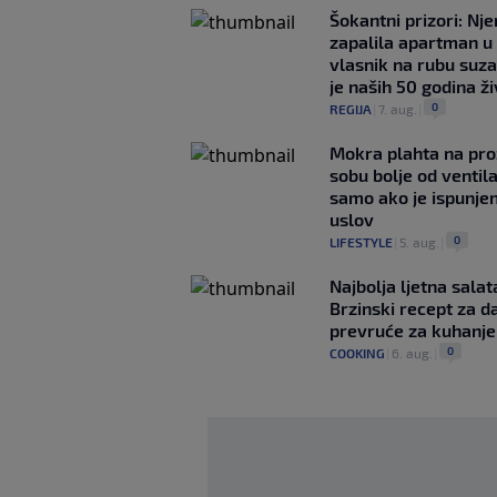
Šokantni prizori: Nj
zapalila apartman u
vlasnik na rubu suza
je naših 50 godina ž
0
REGIJA
|
7. aug.
|
Mokra plahta na pro
sobu bolje od ventila
samo ako je ispunje
uslov
0
LIFESTYLE
|
5. aug.
|
Najbolja ljetna salat
Brzinski recept za d
prevruće za kuhanje
0
COOKING
|
6. aug.
|