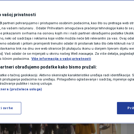
due to security risk
KOLUMNE
 vašoj privatnosti
0
 12:22
NEWS
komentara
|
|
3
partneri pohranjujemo i pristupamo osobnim podacima, kao što su pretraga web stran
PODCAST
ori, na vašem računaru . Odabir Prihvatam omogućava praćenje tehnologije kako bi se 
je prikazanim svrhama na osnovu kojih mi i naši partneri obrađujemo podatke Ukoliko
 neki od sadržaja i reklama koje vidite možda neće biti relevantni za vas. Ovaj odab
N1 SPECIJAL
no odabrati i pritom promijeniti trenutni odabir ili pristanak tako što ćete kliknuti na U
Više
tavkama link na dnu ove web stranice [ili plutajuću ikonu u donjem lijevom dijelu we
FENOMENI
vo]. Vaš odabir će se mijenjati u okviru našeg Wеб локација. Za više detalja, pogledaj
s ličnim podacima.
Više informacija o vašoj privatnosti
NEISTRAŽENO
 partneri obrađujemo podatke kako bismo pružali:
datke o tačnoj geolokaciji. Aktivno skenirajte karakteristike uređaja radi identifikacije.
VIRALNO
ili pristupanje podacima na uređaju. Prilagođeno oglašavanje i sadržaj, mjerenje ogl
traživanje publike i razvoj usluga.
tnera (pružalaca usluga)
FOTO
PROMO
ži svrhe
Pri
VIDEO