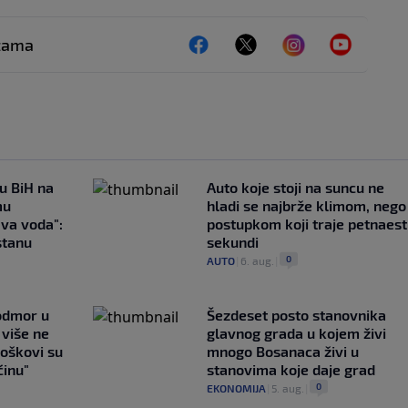
ežama
 u BiH na
Auto koje stoji na suncu ne
mu
hladi se najbrže klimom, nego
ava voda":
postupkom koji traje petnaest
stanu
sekundi
0
AUTO
|
6. aug.
|
 odmor u
Šezdeset posto stanovnika
e više ne
glavnog grada u kojem živi
roškovi su
mnogo Bosanaca živi u
ćinu"
stanovima koje daje grad
0
EKONOMIJA
|
5. aug.
|