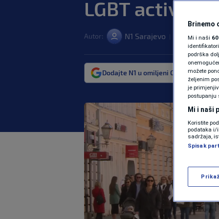
LGBT activists 
Brinemo o
N1 Sarajevo
Autor:
18. mar. 2023.
|
Mi i naši
60
identifikat
podrška dol
onemogućeno,
možete ponov
Dodajte N1 u omiljeni Google izvor
željenim pos
je primjenji
postupanju 
Mi i naši
Koristite po
podataka i/
sadržaja, is
Spisak par
Prika