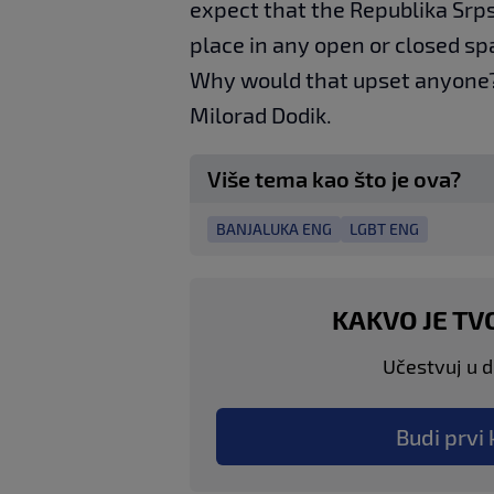
expect that the Republika Srps
place in any open or closed s
Why would that upset anyone? 
Milorad Dodik.
Više tema kao što je ova?
BANJALUKA ENG
LGBT ENG
KAKVO JE TV
Učestvuj u di
Budi prvi 