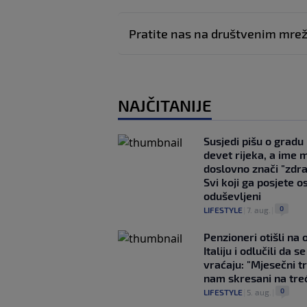
Pratite nas na društvenim mr
NAJČITANIJE
Susjedi pišu o gradu
devet rijeka, a ime 
doslovno znači "zdr
Svi koji ga posjete o
oduševljeni
0
LIFESTYLE
|
7. aug.
|
Penzioneri otišli na
Italiju i odlučili da s
vraćaju: "Mjesečni t
nam skresani na tre
0
LIFESTYLE
|
5. aug.
|