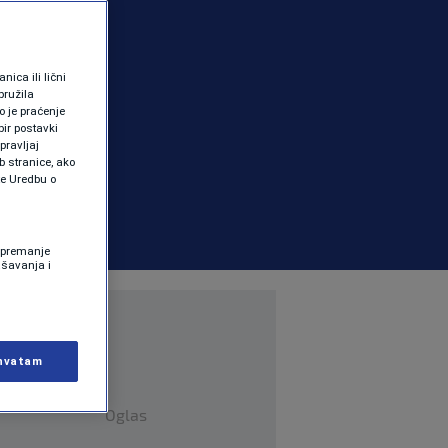
ica ili lični
pružila
 je praćenje
ir postavki
pravljaj
b stranice, ako
te Uredbu o
 Spremanje
ašavanja i
hvatam
Oglas