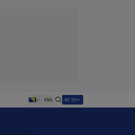
N1 TV
ENG