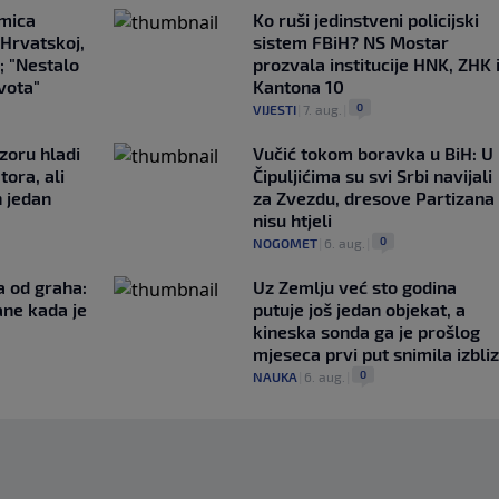
emica
Ko ruši jedinstveni policijski
 Hrvatskoj,
sistem FBiH? NS Mostar
; "Nestalo
prozvala institucije HNK, ZHK 
ivota"
Kantona 10
0
VIJESTI
|
7. aug.
|
zoru hladi
Vučić tokom boravka u BiH: U
tora, ali
Čipuljićima su svi Srbi navijali
n jedan
za Zvezdu, dresove Partizana
nisu htjeli
0
NOGOMET
|
6. aug.
|
a od graha:
Uz Zemlju već sto godina
ane kada je
putuje još jedan objekat, a
kineska sonda ga je prošlog
mjeseca prvi put snimila izbli
0
NAUKA
|
6. aug.
|