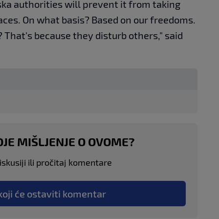
ka authorities will prevent it from taking
paces. On what basis? Based on our freedoms.
That's because they disturb others," said
OJE MIŠLJENJE O OVOME?
skusiji ili pročitaj komentare
koji će ostaviti komentar