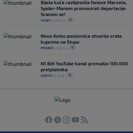
Bijela kuća razbjesnila fanove Marvela,
Spider-Manom promovirali deportacije:
Sramim se!
0
SVIJET
|
prije 1 h
|
Nova Amko poslovnica otvorila vrata
kupcima na Stupu
0
PROMO
|
prije 5 h
|
N1 BiH YouTube kanal premašio 100.000
pretplatnika
0
VIJESTI
|
6. aug.
|