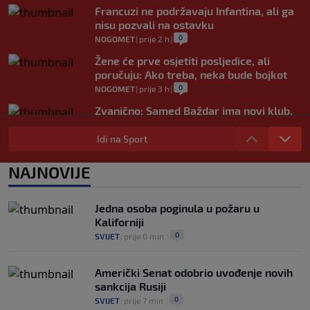
Francuzi ne podržavaju Infantina, ali ga
nisu pozvali na ostavku
0
NOGOMET
|
prije 2 h
|
Žene će prve osjetiti posljedice, ali
poručuju: Ako treba, neka bude bojkot
0
NOGOMET
|
prije 3 h
|
Zvanično: Samed Baždar ima novi klub,
zadužio broj sa velikom "težinom"
Idi na Sport
0
NOGOMET
|
prije 5 h
|
Prije nekoliko godina zaludjela je
NAJNOVIJE
internet, a onda nestala iz javnosti: Svi
se pitaju gdje je i šta radi (VIDEO)
0
OSTALI SPORTOVI
|
prije 5 h
|
Jedna osoba poginula u požaru u
Kaliforniji
0
SVIJET
|
prije 0 min.
|
Američki Senat odobrio uvođenje novih
sankcija Rusiji
0
SVIJET
|
prije 7 min.
|