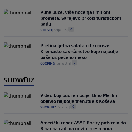
Pune ulice, više noćenja i milioni
prometa: Sarajevo prkosi turističkom
padu
0
VIJESTI
|
prije 3 h
|
Prefina ljetna salata od kupusa:
Kremasto savršenstvo koje najbolje
paše uz pečeno meso
0
COOKING
|
prije 3 h
|
SHOWBIZ
Video koji budi emocije: Dino Merlin
objavio najbolje trenutke s Koševa
0
SHOWBIZ
|
6. aug.
|
Američki reper A$AP Rocky potvrdio da
Rihanna radi na novim pjesmama