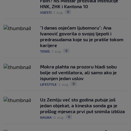
FBiH? NS Mostar prozvala institucije
HNK, ZHK i Kantona 10
0
VIJESTI
|
7. aug.
|
"I danas osjećam ljubomoru": Ana
Ivanović govorila o svojoj ljepoti i
predrasudama koje su je pratile tokom
karijere
0
TENIS
|
7. aug.
|
Mokra plahta na prozoru hladi sobu
bolje od ventilatora, ali samo ako je
ispunjen jedan uslov
0
LIFESTYLE
|
5. aug.
|
Uz Zemlju već sto godina putuje još
jedan objekat, a kineska sonda ga je
prošlog mjeseca prvi put snimila izbliza
0
NAUKA
|
6. aug.
|