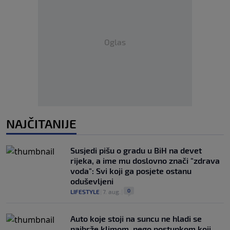
Oglas
NAJČITANIJE
Susjedi pišu o gradu u BiH na devet
rijeka, a ime mu doslovno znači "zdrava
voda": Svi koji ga posjete ostanu
oduševljeni
0
LIFESTYLE
|
7. aug.
|
Auto koje stoji na suncu ne hladi se
najbrže klimom, nego postupkom koji