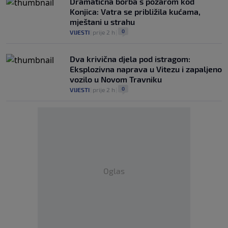
Dramatična borba s požarom kod
Konjica: Vatra se približila kućama,
mještani u strahu
0
VIJESTI
|
prije 2 h
|
Dva krivična djela pod istragom:
Eksplozivna naprava u Vitezu i zapaljeno
vozilo u Novom Travniku
0
VIJESTI
|
prije 2 h
|
Oglas