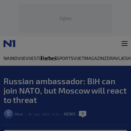
Oglas
NAJNOVIJE
VIJESTI
SPORT
SVIJET
MAGAZIN
ZDRAVLJE
SH
Russian ambassador: BiH can
join NATO, but Moscow will react
to threat
0
Hina
NEWS
|
16. mar. 2022. 11:15
|
|