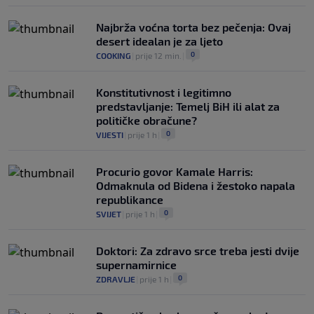
Najbrža voćna torta bez pečenja: Ovaj
desert idealan je za ljeto
0
COOKING
|
prije 12 min.
|
Konstitutivnost i legitimno
predstavljanje: Temelj BiH ili alat za
političke obračune?
0
VIJESTI
|
prije 1 h
|
Procurio govor Kamale Harris:
Odmaknula od Bidena i žestoko napala
republikance
0
SVIJET
|
prije 1 h
|
Doktori: Za zdravo srce treba jesti dvije
supernamirnice
0
ZDRAVLJE
|
prije 1 h
|