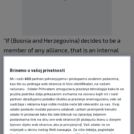
"If (Bosnia and Herzegovina) decides to be a
member of any alliance, that is an internal
matter. Our response is a different matter.
Ukraine's example shows what we expect.
Brinemo o vašoj privatnosti
Should there be any threat, we will respond,"
Mi i naši
603
partneri pohranjujemo i pristupamo osobnim podacima,
kao što su pretraga web stranica ili lični identifikatori, na vašem
Kalabukhov told the FTV entity broadcaster
računaru . Odabir Prihvatam omogućava praćenje tehnologije kako bi se
pružila podrška dolje prikazanim svrhama na osnovu kojih mi i naši
thus making a barely concealed threat.
partneri obrađujemo podatke Ukoliko je praćenje onemogućeno, neki od
sadržaja i reklama koje vidite možda neće biti relevantni za vas. Ovaj
odabir postavki možete ponovno odabrati i pritom promijeniti trenutni
odabir ili pristanak tako što ćete kliknuti na Upravljaj željenim
Kalabukhov said that it was the West that was
postavkama link na dnu ove web stranice [ili plutajuću ikonu u donjem
lijevom dijelu web stranice, ako je primjenjivo]. Vaš odabir će se
actually posing a threat to Bosnia and
mijenjati u okviru našeg Wеб локација. Za više detalja, pogledajte