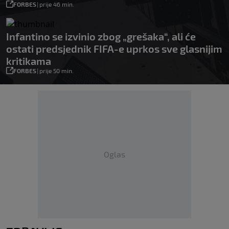
FORBES
|
prije 46 min.
Infantino se izvinio zbog „grešaka“, ali će
ostati predsjednik FIFA-e uprkos sve glasnijim
kritikama
FORBES
|
prije 50 min.
Oglas