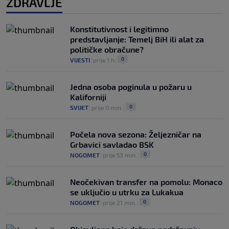
ZDRAVLJE
Konstitutivnost i legitimno
predstavljanje: Temelj BiH ili alat za
političke obračune?
0
VIJESTI
|
prije 1 h
|
Jedna osoba poginula u požaru u
Kaliforniji
0
SVIJET
|
prije 0 min.
|
Počela nova sezona: Željezničar na
Grbavici savladao BSK
0
NOGOMET
|
prije 53 min.
|
Neočekivan transfer na pomolu: Monaco
se uključio u utrku za Lukakua
0
NOGOMET
|
prije 21 min.
|