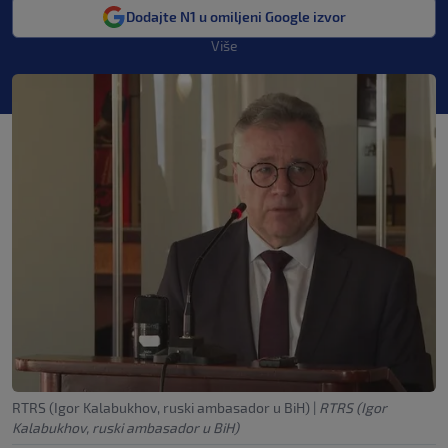
Dodajte N1 u omiljeni Google izvor
Više
RTRS (Igor Kalabukhov, ruski ambasador u BiH)
|
RTRS (Igor
Kalabukhov, ruski ambasador u BiH)