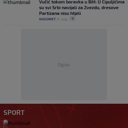
Vučić tokom boravka u BiH: U Čipuljićima
su svi Srbi navijali za Zvezdu, dresove
Partizana nisu htjeli
0
NOGOMET
|
6. aug.
|
Oglas
SPORT