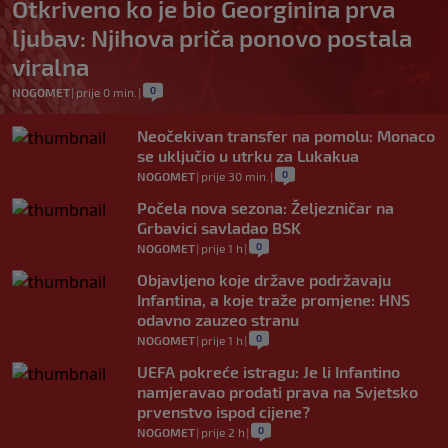
Otkriveno ko je bio Georginina prva
ljubav: Njihova priča ponovo postala
viralna
0
NOGOMET
|
prije 0 min.
|
Neočekivan transfer na pomolu: Monaco
se uključio u utrku za Lukakua
0
NOGOMET
|
prije 30 min.
|
Počela nova sezona: Željezničar na
Grbavici savladao BSK
0
NOGOMET
|
prije 1 h
|
Objavljeno koje države podržavaju
Infantina, a koje traže promjene: HNS
odavno zauzeo stranu
0
NOGOMET
|
prije 1 h
|
UEFA pokreće istragu: Je li Infantino
namjeravao prodati prava na Svjetsko
prvenstvo ispod cijene?
0
NOGOMET
|
prije 2 h
|