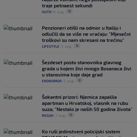
traje petnaest sekundi
0
AUTO
|
6. aug.
|
Penzioneri otišli na odmor u Italiju i
odlučili da se više ne vraćaju: "Mjesečni
troškovi su nam skresani na trećinu"
0
LIFESTYLE
|
5. aug.
|
Šezdeset posto stanovnika glavnog
grada u kojem živi mnogo Bosanaca živi
u stanovima koje daje grad
0
EKONOMIJA
|
5. aug.
|
Šokantni prizori: Njemica zapalila
apartman u Hrvatskoj, vlasnik na rubu
suza; "Nestalo je naših 50 godina života"
0
REGIJA
|
7. aug.
|
Ko ruši jedinstveni policijski sistem