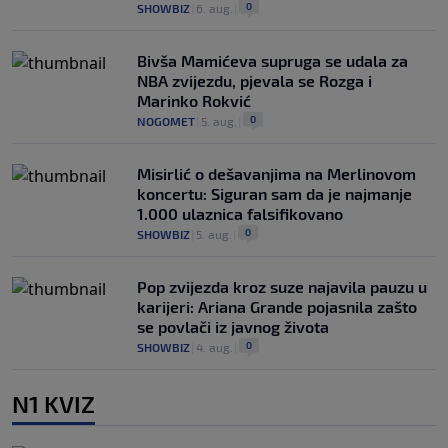
0
SHOWBIZ
|
6. aug.
|
Bivša Mamićeva supruga se udala za
NBA zvijezdu, pjevala se Rozga i
Marinko Rokvić
0
NOGOMET
|
5. aug.
|
Misirlić o dešavanjima na Merlinovom
koncertu: Siguran sam da je najmanje
1.000 ulaznica falsifikovano
0
SHOWBIZ
|
5. aug.
|
Pop zvijezda kroz suze najavila pauzu u
karijeri: Ariana Grande pojasnila zašto
se povlači iz javnog života
0
SHOWBIZ
|
4. aug.
|
N1 KVIZ