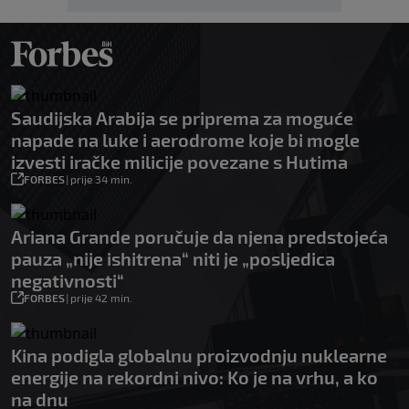
Saudijska Arabija se priprema za moguće
napade na luke i aerodrome koje bi mogle
izvesti iračke milicije povezane s Hutima
FORBES
|
prije 34 min.
Ariana Grande poručuje da njena predstojeća
pauza „nije ishitrena“ niti je „posljedica
negativnosti“
FORBES
|
prije 42 min.
Kina podigla globalnu proizvodnju nuklearne
energije na rekordni nivo: Ko je na vrhu, a ko
na dnu