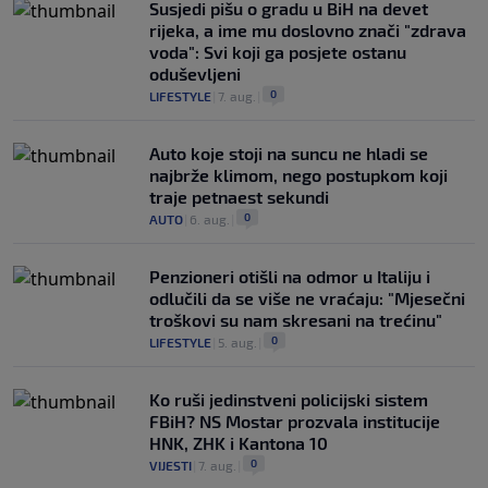
Susjedi pišu o gradu u BiH na devet
rijeka, a ime mu doslovno znači "zdrava
voda": Svi koji ga posjete ostanu
oduševljeni
0
LIFESTYLE
|
7. aug.
|
Auto koje stoji na suncu ne hladi se
najbrže klimom, nego postupkom koji
traje petnaest sekundi
0
AUTO
|
6. aug.
|
Penzioneri otišli na odmor u Italiju i
odlučili da se više ne vraćaju: "Mjesečni
troškovi su nam skresani na trećinu"
0
LIFESTYLE
|
5. aug.
|
Ko ruši jedinstveni policijski sistem
FBiH? NS Mostar prozvala institucije
HNK, ZHK i Kantona 10
0
VIJESTI
|
7. aug.
|