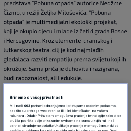
predstava "Pobuna otpada“ autorice Nedžme
Čizmo, u režiji Željka Miloševića. "Pobuna
otpada“ je multimedijalni ekološki projekat,
koji je okupio djecu i mlade iz četiri grada Bosne
i Hercegovine. Kroz elemente dramskog i
lutkarskog teatra, cilj je kod najmlađih
gledalaca razviti empatiju prema svijetu koji ih
okružuje. Sama priča je duhovita i razigrana,
budi radoznalost, ali i edukuje.
U Glaleriji Općine Novi grad Sarajevo
Brinemo o vašoj privatnosti
postavljena je izložba "Iz ateljea Irfana Hoze",
Mi i naši
603
partneri pohranjujemo i pristupamo osobnim podacima,
koja donosi tri bakropisna lista koja su ove
kao što su pretraga web stranica ili lični identifikatori, na vašem
računaru . Odabir Prihvatam omogućava praćenje tehnologije kako bi se
godine dobila Grand Prix nagradu za likovnu
pružila podrška dolje prikazanim svrhama na osnovu kojih mi i naši
partneri obrađujemo podatke Ukoliko je praćenje onemogućeno, neki od
umjetnost. Riječ je o nagradi koju od
sadržaja i reklama koje vidite možda neće biti relevantni za vas. Ovaj