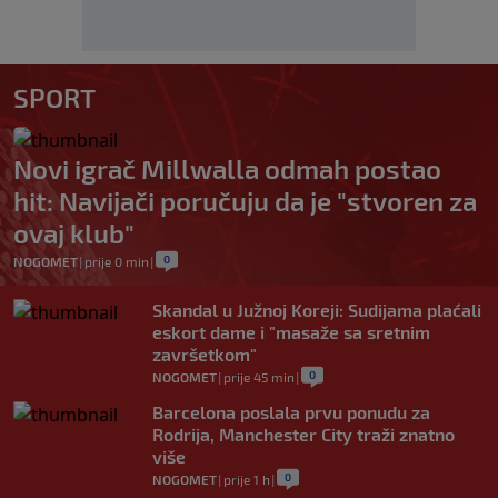
SPORT
Novi igrač Millwalla odmah postao
hit: Navijači poručuju da je "stvoren za
ovaj klub"
0
NOGOMET
|
prije 0 min
|
Skandal u Južnoj Koreji: Sudijama plaćali
eskort dame i "masaže sa sretnim
završetkom"
0
NOGOMET
|
prije 45 min
|
Barcelona poslala prvu ponudu za
Rodrija, Manchester City traži znatno
više
0
NOGOMET
|
prije 1 h
|