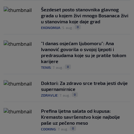
Šezdeset posto stanovnika glavnog
grada u kojem živi mnogo Bosanaca živi
u stanovima koje daje grad
0
EKONOMIJA
|
5. aug.
|
"I danas osjećam ljubomoru": Ana
Ivanović govorila o svojoj ljepoti i
predrasudama koje su je pratile tokom
karijere
0
TENIS
|
7. aug.
|
Doktori: Za zdravo srce treba jesti dvije
supernamirnice
0
ZDRAVLJE
|
7. aug.
|
Prefina ljetna salata od kupusa:
Kremasto savršenstvo koje najbolje
paše uz pečeno meso
0
COOKING
|
7. aug.
|