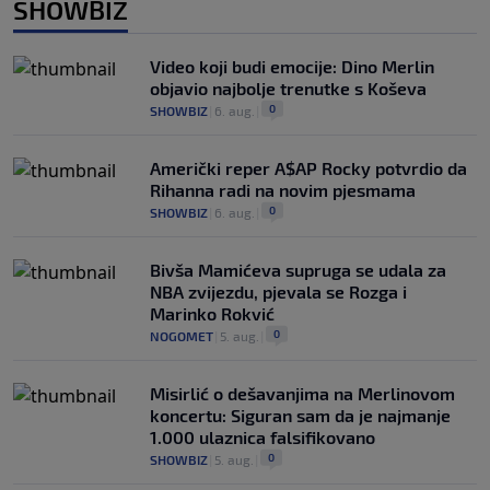
SHOWBIZ
Video koji budi emocije: Dino Merlin
objavio najbolje trenutke s Koševa
0
SHOWBIZ
|
6. aug.
|
Američki reper A$AP Rocky potvrdio da
Rihanna radi na novim pjesmama
0
SHOWBIZ
|
6. aug.
|
Bivša Mamićeva supruga se udala za
NBA zvijezdu, pjevala se Rozga i
Marinko Rokvić
0
NOGOMET
|
5. aug.
|
Misirlić o dešavanjima na Merlinovom
koncertu: Siguran sam da je najmanje
1.000 ulaznica falsifikovano
0
SHOWBIZ
|
5. aug.
|