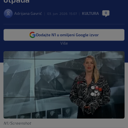
0
Adrijana Gavrić
KULTURA
|
03. jun. 2026. 15:07
|
|
Dodajte N1 u omiljeni Google izvor
Više
N1/Screenshot