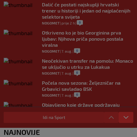
Dalić će postati najskuplji hrvatski
trener u historiji i jedan od najplaćenijih
selektora svijeta
0
NOGOMET
|
prije 2 h
|
Otkriveno ko je bio Georginina prva
ljubav: Njihova priča ponovo postala
viralna
0
NOGOMET
|
7. aug.
|
Neočekivan transfer na pomolu: Monaco
se uključio u utrku za Lukakua
0
NOGOMET
|
7. aug.
|
Počela nova sezona: Željezničar na
Grbavici savladao BSK
0
NOGOMET
|
7. aug.
|
Objavljeno koje države podržavaju
Infantina, a koje traže promjene: HNS
odavno zauzeo stranu
Idi na Sport
0
NOGOMET
|
7. aug.
|
NAJNOVIJE
UEFA pokreće istragu: Je li Infantino