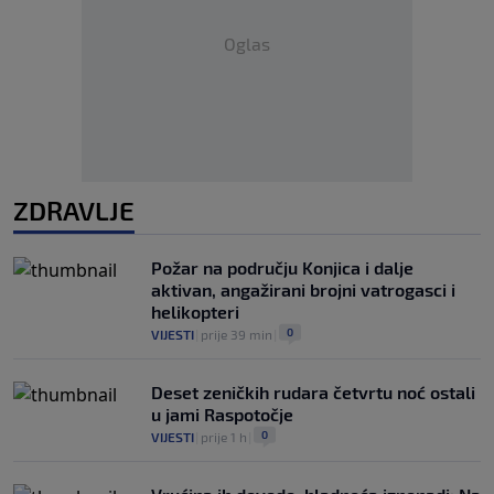
Oglas
ZDRAVLJE
Požar na području Konjica i dalje
aktivan, angažirani brojni vatrogasci i
helikopteri
0
VIJESTI
|
prije 39 min
|
Deset zeničkih rudara četvrtu noć ostali
u jami Raspotočje
0
VIJESTI
|
prije 1 h
|