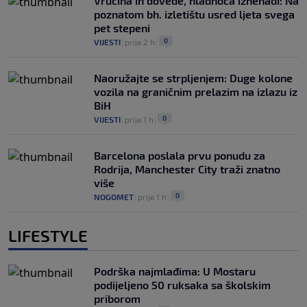
Vrućina ih dovede, hladnoća iznenadi: Na
poznatom bh. izletištu usred ljeta svega
pet stepeni
0
VIJESTI
|
prije 2 h
|
Naoružajte se strpljenjem: Duge kolone
vozila na graničnim prelazim na izlazu iz
BiH
0
VIJESTI
|
prije 1 h
|
Barcelona poslala prvu ponudu za
Rodrija, Manchester City traži znatno
više
0
NOGOMET
|
prije 1 h
|
LIFESTYLE
Podrška najmlađima: U Mostaru
podijeljeno 50 ruksaka sa školskim
priborom