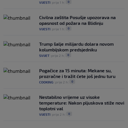
0
VIJESTI
|
prije 1 h
|
Civilna zaštita Posušje upozorava na
opasnost od požara na Blidinju
0
VIJESTI
|
prije 1 h
|
Trump šalje milijardu dolara novom
kolumbijskom predsjedniku
0
SVIJET
|
prije 2 h
|
Pogačice za 15 minuta: Mekane su,
prozračne i tražit ćete još jednu turu
0
COOKING
|
prije 2 h
|
Nestabilno vrijeme uz visoke
temperature: Nakon pljuskova stiže novi
toplotni val
0
VIJESTI
|
prije 2 h
|