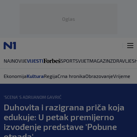
Oglas
NAJNOVIJE
VIJESTI
SPORT
SVIJET
MAGAZIN
ZDRAVLJE
S
Ekonomija
Kultura
Regija
Crna hronika
Obrazovanje
Vrijeme
'SCENA' S ADRIJANOM GAVRIĆ
Duhovita i razigrana priča koja
edukuje: U petak premijerno
izvođenje predstave 'Pobune
otpada'