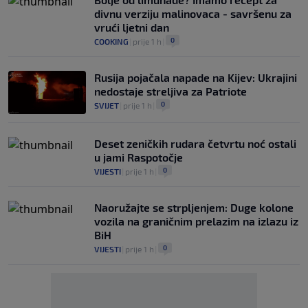
divnu verziju malinovaca - savršenu za
vrući ljetni dan
0
COOKING
|
prije 1 h
|
Rusija pojačala napade na Kijev: Ukrajini
nedostaje streljiva za Patriote
0
SVIJET
|
prije 1 h
|
Deset zeničkih rudara četvrtu noć ostali
u jami Raspotočje
0
VIJESTI
|
prije 1 h
|
Naoružajte se strpljenjem: Duge kolone
vozila na graničnim prelazim na izlazu iz
BiH
0
VIJESTI
|
prije 1 h
|