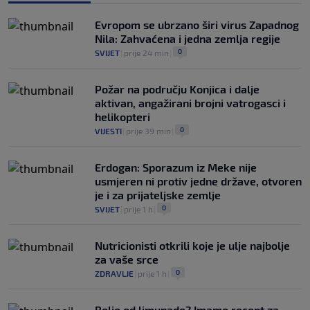
namjeravao prodati prava na Svjetsko
prvenstvo ispod cijene?
Evropom se ubrzano širi virus Zapadnog
0
NOGOMET
|
7. aug.
|
Nila: Zahvaćena i jedna zemlja regije
0
SVIJET
|
prije 24 min
|
Požar na području Konjica i dalje
aktivan, angažirani brojni vatrogasci i
helikopteri
0
VIJESTI
|
prije 39 min
|
Erdogan: Sporazum iz Meke nije
usmjeren ni protiv jedne države, otvoren
je i za prijateljske zemlje
0
SVIJET
|
prije 1 h
|
Nutricionisti otkrili koje je ulje najbolje
za vaše srce
0
ZDRAVLJE
|
prije 1 h
|
Bolje od limunade? Imamo recept za