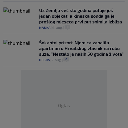
Uz Zemlju već sto godina putuje još
jedan objekat, a kineska sonda ga je
prošlog mjeseca prvi put snimila izbliza
0
NAUKA
|
6. aug.
|
Šokantni prizori: Njemica zapalila
apartman u Hrvatskoj, vlasnik na rubu
suza; "Nestalo je naših 50 godina života"
0
REGIJA
|
7. aug.
|
Oglas