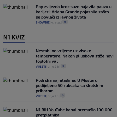
Pop zvijezda kroz suze najavila pauzu u
karijeri: Ariana Grande pojasnila zašto
se povlači iz javnog života
0
SHOWBIZ
|
4. aug.
|
N1 KVIZ
Nestabilno vrijeme uz visoke
temperature: Nakon pljuskova stiže novi
toplotni val
0
VIJESTI
|
prije 2 h
|
Podrška najmlađima: U Mostaru
podijeljeno 50 ruksaka sa školskim
priborom
0
VIJESTI
|
prije 1 h
|
N1 BiH YouTube kanal premašio 100.000
pretplatnika