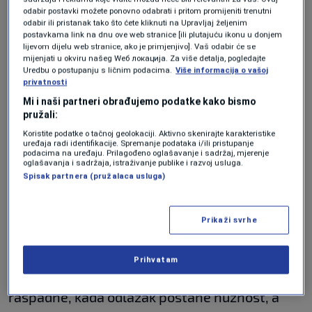
odabir postavki možete ponovno odabrati i pritom promijeniti trenutni
1974.godine dodjeljuje Udruženje likovnih
odabir ili pristanak tako što ćete kliknuti na Upravljaj željenim
postavkama link na dnu ove web stranice [ili plutajuću ikonu u donjem
umjetnika u BiH. Zasebnu cjelinu na izložbi
lijevom dijelu web stranice, ako je primjenjivo]. Vaš odabir će se
mijenjati u okviru našeg Wеб локација. Za više detalja, pogledajte
Irfana Hoze, čine tri uljane slike na drvenim
Uredbu o postupanju s ličnim podacima.
Više informacija o vašoj
podlogama: poklopcima drvenih kutija i starim
privatnosti
Mi i naši partneri obrađujemo podatke kako bismo
drvenim vratima. Izložba će biti postavljena do
pružali:
16.juna.
Koristite podatke o tačnoj geolokaciji. Aktivno skenirajte karakteristike
uređaja radi identifikacije. Spremanje podataka i/ili pristupanje
podacima na uređaju. Prilagođeno oglašavanje i sadržaj, mjerenje
Drugog dana Sarajevo Photography Festivala
oglašavanja i sadržaja, istraživanje publike i razvoj usluga.
Spisak partnera (pružalaca usluga)
otvorena je izložba bh. fotografa Vedada
Divovića koja istražuje složen pojam doma, kao
Prikaži svrhe
fizičkog prostora, ali i emocionalnog osjećaja
pripadnosti i sigurnosti. Izložba se bavi
Prihvatam
pitanjem šta ostaje kada se dom izgubi ili
raspadne, kada odlazak postane nužnost, a