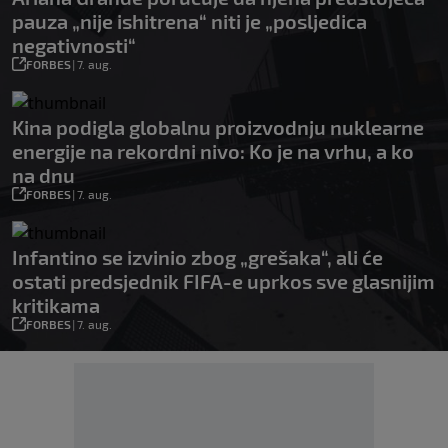
pauza „nije ishitrena“ niti je „posljedica
negativnosti“
FORBES
|
7. aug.
Kina podigla globalnu proizvodnju nuklearne
energije na rekordni nivo: Ko je na vrhu, a ko
na dnu
FORBES
|
7. aug.
Infantino se izvinio zbog „grešaka“, ali će
ostati predsjednik FIFA-e uprkos sve glasnijim
kritikama
FORBES
|
7. aug.