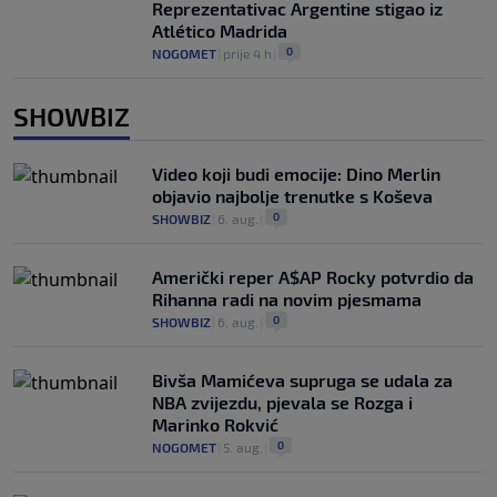
Reprezentativac Argentine stigao iz
Atlético Madrida
0
NOGOMET
|
prije 4 h
|
SHOWBIZ
Video koji budi emocije: Dino Merlin
objavio najbolje trenutke s Koševa
0
SHOWBIZ
|
6. aug.
|
Američki reper A$AP Rocky potvrdio da
Rihanna radi na novim pjesmama
0
SHOWBIZ
|
6. aug.
|
Bivša Mamićeva supruga se udala za
NBA zvijezdu, pjevala se Rozga i
Marinko Rokvić
0
NOGOMET
|
5. aug.
|