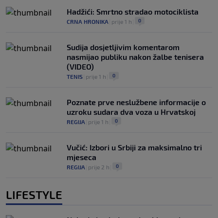
Hadžići: Smrtno stradao motociklista
0
CRNA HRONIKA
|
prije 1 h
|
Sudija dosjetljivim komentarom
nasmijao publiku nakon žalbe tenisera
(VIDEO)
0
TENIS
|
prije 1 h
|
Poznate prve neslužbene informacije o
uzroku sudara dva voza u Hrvatskoj
0
REGIJA
|
prije 1 h
|
Vučić: Izbori u Srbiji za maksimalno tri
mjeseca
0
REGIJA
|
prije 2 h
|
LIFESTYLE