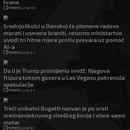
hrane
FORBES
|
prije 10 h
Srednjoškolci u Danskoj će pismene radove
morati i usmeno braniti, resorno ministartvo
uvodi tri hitne mjere protiv prevara uz pomoć
AI-a
FORBES
|
prije 9 h
Da li je Trump promijenio imidž: Njegova
frizura tokom govora u Las Vegasu pokrenula
spekulacije
FORBES
|
prije 9 h
Treći unikatni Bugatti nazvan je po vrsti
srednjovjekovnog viteškog konja i visok samo
metar
FORBES
|
prije 8 h