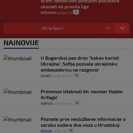
draft: Neobičnim potezom pokušava
ukazati na pravila lige
0
KOŠARKA
|
prije 2 h
|
Jakirovićev Hull City doživio prvi poraz
na pripremama, bolji bio Eintracht
Idi na Sport
0
NOGOMET
|
prije 2 h
|
NAJNOVIJE
Otkriven uzrok smrti NBA košarkaša:
Brandon Clarke preminuo od
kombinacije heroina i kokaina
U Bugarskoj pao dron "kakav koristi
0
KOŠARKA
|
prije 2 h
|
Ukrajina", Sofija pozvala ukrajinsku
ambasadoricu na razgovor
0
SVIJET
|
prije 10 min
|
Preminuo istaknuti bh. novinar Hajdar
Arifagić
0
VIJESTI
|
prije 51 min
|
Poznate prve neslužbene informacije o
uzroku sudara dva voza u Hrvatskoj
0
REGIJA
|
prije 1 h
|