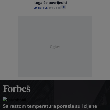
koga će povrijediti
0
LIFESTYLE
|
prije 3 h
|
Oglas
Sa rastom temperatura porasle su i cijene