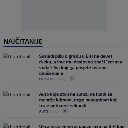
NAJČITANIJE
Susjedi pišu o gradu u BiH na devet
rijeka, a ime mu doslovno znači "zdrava
voda": Svi koji ga posjete ostanu
oduševljeni
0
LIFESTYLE
|
7. aug.
|
Auto koje stoji na suncu ne hladi se
najbrže klimom, nego postupkom koji
traje petnaest sekundi
0
AUTO
|
6. aug.
|
Ukrajinski general upozorava na BiH kao