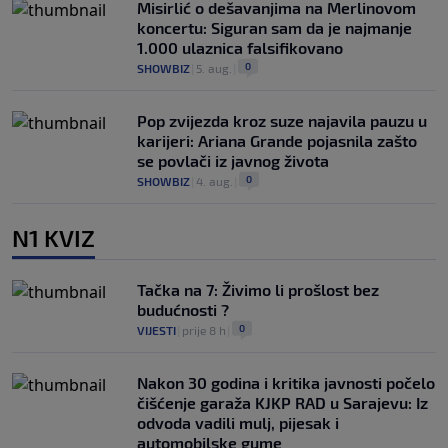
Misirlić o dešavanjima na Merlinovom
koncertu: Siguran sam da je najmanje
1.000 ulaznica falsifikovano
0
SHOWBIZ
|
5. aug.
|
Pop zvijezda kroz suze najavila pauzu u
karijeri: Ariana Grande pojasnila zašto
se povlači iz javnog života
0
SHOWBIZ
|
4. aug.
|
N1 KVIZ
Tačka na 7: Živimo li prošlost bez
budućnosti ?
0
VIJESTI
|
prije 8 h
|
Nakon 30 godina i kritika javnosti počelo
čišćenje garaža KJKP RAD u Sarajevu: Iz
odvoda vadili mulj, pijesak i
automobilske gume