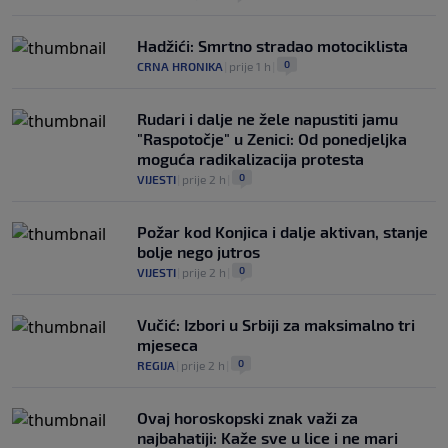
Hadžići: Smrtno stradao motociklista
0
CRNA HRONIKA
|
prije 1 h
|
Rudari i dalje ne žele napustiti jamu
"Raspotočje" u Zenici: Od ponedjeljka
moguća radikalizacija protesta
0
VIJESTI
|
prije 2 h
|
Požar kod Konjica i dalje aktivan, stanje
bolje nego jutros
0
VIJESTI
|
prije 2 h
|
Vučić: Izbori u Srbiji za maksimalno tri
mjeseca
0
REGIJA
|
prije 2 h
|
Ovaj horoskopski znak važi za
najbahatiji: Kaže sve u lice i ne mari