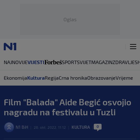
Oglas
NAJNOVIJE
VIJESTI
SPORT
SVIJET
MAGAZIN
ZDRAVLJE
S
Ekonomija
Kultura
Regija
Crna hronika
Obrazovanje
Vrijeme
Film "Balada" Aide Begić osvojio
nagradu na festivalu u Tuzli
0
N1 BiH
KULTURA
|
26. okt. 2022. 11:12
|
|