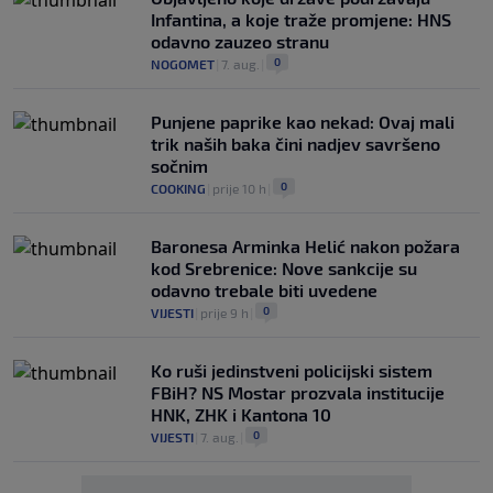
Infantina, a koje traže promjene: HNS
odavno zauzeo stranu
0
NOGOMET
|
7. aug.
|
Punjene paprike kao nekad: Ovaj mali
trik naših baka čini nadjev savršeno
sočnim
0
COOKING
|
prije 10 h
|
Baronesa Arminka Helić nakon požara
kod Srebrenice: Nove sankcije su
odavno trebale biti uvedene
0
VIJESTI
|
prije 9 h
|
Ko ruši jedinstveni policijski sistem
FBiH? NS Mostar prozvala institucije
HNK, ZHK i Kantona 10
0
VIJESTI
|
7. aug.
|