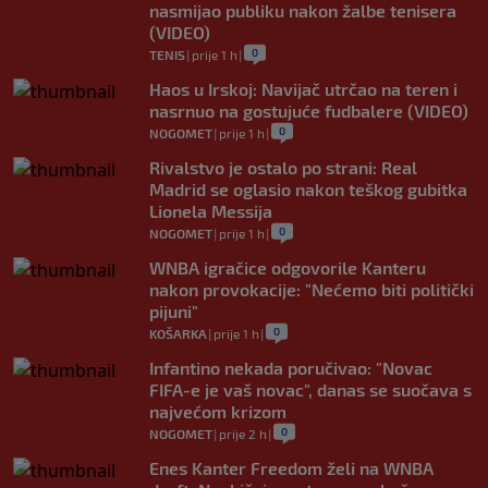
nasmijao publiku nakon žalbe tenisera
(VIDEO)
0
TENIS
|
prije 1 h
|
Haos u Irskoj: Navijač utrčao na teren i
nasrnuo na gostujuće fudbalere (VIDEO)
0
NOGOMET
|
prije 1 h
|
Rivalstvo je ostalo po strani: Real
Madrid se oglasio nakon teškog gubitka
Lionela Messija
0
NOGOMET
|
prije 1 h
|
WNBA igračice odgovorile Kanteru
nakon provokacije: "Nećemo biti politički
pijuni"
0
KOŠARKA
|
prije 1 h
|
Infantino nekada poručivao: "Novac
FIFA-e je vaš novac", danas se suočava s
najvećom krizom
0
NOGOMET
|
prije 2 h
|
Enes Kanter Freedom želi na WNBA