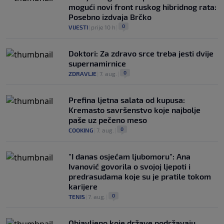
mogući novi front ruskog hibridnog rata:
Posebno izdvaja Brčko
0
VIJESTI
|
prije 10 h
|
Doktori: Za zdravo srce treba jesti dvije
supernamirnice
0
ZDRAVLJE
|
7. aug.
|
Prefina ljetna salata od kupusa:
Kremasto savršenstvo koje najbolje
paše uz pečeno meso
0
COOKING
|
7. aug.
|
"I danas osjećam ljubomoru": Ana
Ivanović govorila o svojoj ljepoti i
predrasudama koje su je pratile tokom
karijere
0
TENIS
|
7. aug.
|
Objavljeno koje države podržavaju