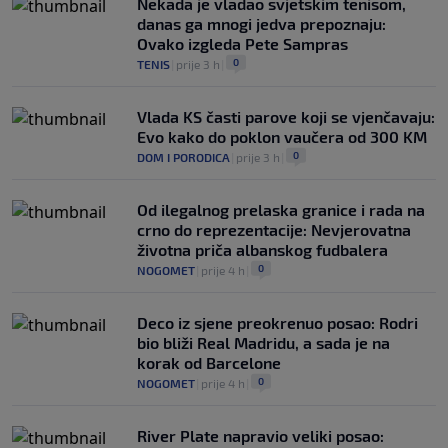
Nekada je vladao svjetskim tenisom,
danas ga mnogi jedva prepoznaju:
Ovako izgleda Pete Sampras
0
TENIS
|
prije 3 h
|
Vlada KS časti parove koji se vjenčavaju:
Evo kako do poklon vaučera od 300 KM
0
DOM I PORODICA
|
prije 3 h
|
Od ilegalnog prelaska granice i rada na
crno do reprezentacije: Nevjerovatna
životna priča albanskog fudbalera
0
NOGOMET
|
prije 4 h
|
Deco iz sjene preokrenuo posao: Rodri
bio bliži Real Madridu, a sada je na
korak od Barcelone
0
NOGOMET
|
prije 4 h
|
River Plate napravio veliki posao: