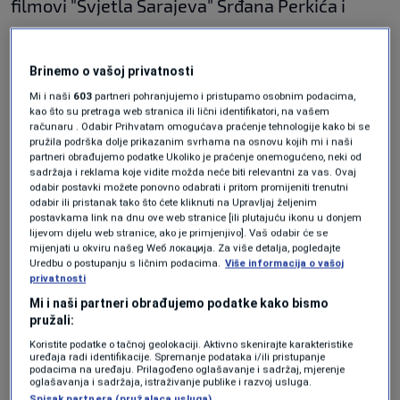
filmovi "Svjetla Sarajeva" Srđana Perkića i
"Skroz Sarajevo", Nenada Đurića.
Brinemo o vašoj privatnosti
Sva tri filma premijerno su prikazana u
Mi i naši
603
partneri pohranjujemo i pristupamo osobnim podacima,
kao što su pretraga web stranica ili lični identifikatori, na vašem
programima Sarajevo Film Festivala i na BH
računaru . Odabir Prihvatam omogućava praćenje tehnologije kako bi se
pružila podrška dolje prikazanim svrhama na osnovu kojih mi i naši
Film Programu Udruženja filmskih radnika BiH
partneri obrađujemo podatke Ukoliko je praćenje onemogućeno, neki od
sadržaja i reklama koje vidite možda neće biti relevantni za vas. Ovaj
u augustu 2022.
odabir postavki možete ponovno odabrati i pritom promijeniti trenutni
odabir ili pristanak tako što ćete kliknuti na Upravljaj željenim
postavkama link na dnu ove web stranice [ili plutajuću ikonu u donjem
Tokom pet dana publika Tuzla film festivala
lijevom dijelu web stranice, ako je primjenjivo]. Vaš odabir će se
mijenjati u okviru našeg Wеб локација. Za više detalja, pogledajte
imala je priliku pogledati 135 filmova, te
Uredbu o postupanju s ličnim podacima.
Više informacija o vašoj
privatnosti
prisustvovati radionicama s filmskim
Mi i naši partneri obrađujemo podatke kako bismo
profesionalcima pod nazivom “Tuzla Grad
pružali:
Filmske Kulture”.
Koristite podatke o tačnoj geolokaciji. Aktivno skenirajte karakteristike
uređaja radi identifikacije. Spremanje podataka i/ili pristupanje
podacima na uređaju. Prilagođeno oglašavanje i sadržaj, mjerenje
oglašavanja i sadržaja, istraživanje publike i razvoj usluga.
Spisak partnera (pružalaca usluga)