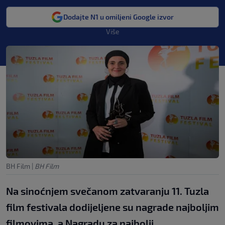
Dodajte N1 u omiljeni Google izvor
Više
BH Film
|
BH Film
Na sinoćnjem svečanom zatvaranju 11. Tuzla
film festivala dodijeljene su nagrade najboljim
filmovima, a Nagradu za najbolji