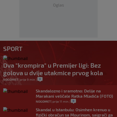
Oglas
SPORT
Dva "krompira" u Premijer ligi: Bez
golova u dvije utakmice prvog kola
0
NOGOMET
|
prije 9 min.
|
Skandalozno i sramotno: Delije na
Marakani veličale Ratka Mladića (FOTO)
0
NOGOMET
|
prije 11 min.
|
Skandal u Istanbulu: Osimhen krenuo u
fizički obračun sa Mourinom, saigrači ga