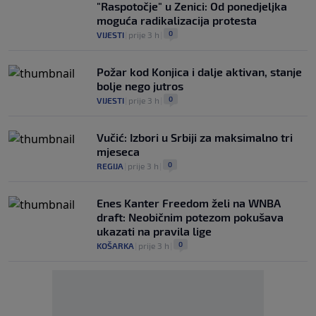
"Raspotočje" u Zenici: Od ponedjeljka
moguća radikalizacija protesta
0
VIJESTI
|
prije 3 h
|
Požar kod Konjica i dalje aktivan, stanje
bolje nego jutros
0
VIJESTI
|
prije 3 h
|
Vučić: Izbori u Srbiji za maksimalno tri
mjeseca
0
REGIJA
|
prije 3 h
|
Enes Kanter Freedom želi na WNBA
draft: Neobičnim potezom pokušava
ukazati na pravila lige
0
KOŠARKA
|
prije 3 h
|