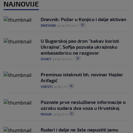
0
KOŠARKA
|
prije 2 h
|
NAJNOVIJE
Infantino nekada poručivao: "Novac
FIFA-e je vaš novac", danas se suočava s
Dnevnik: Požar u Konjicu i dalje aktivan
najvećom krizom
0
DNEVNIK
|
prije 24 min.
|
0
NOGOMET
|
prije 3 h
|
U Bugarskoj pao dron "kakav koristi
Ukrajina", Sofija pozvala ukrajinsku
ambasadoricu na razgovor
0
SVIJET
|
prije 59 min.
|
Preminuo istaknuti bh. novinar Hajdar
Arifagić
0
VIJESTI
|
prije 1 h
|
Poznate prve neslužbene informacije o
uzroku sudara dva voza u Hrvatskoj
0
REGIJA
|
prije 2 h
|
Rudari i dalje ne žele napustiti jamu