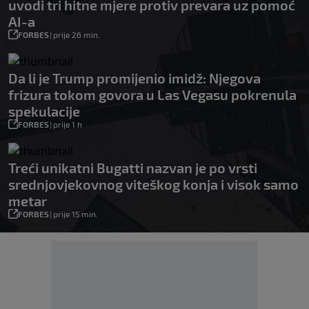
uvodi tri hitne mjere protiv prevara uz pomoć
AI-a
FORBES
|
prije 26 min.
Da li je Trump promijenio imidž: Njegova
frizura tokom govora u Las Vegasu pokrenula
spekulacije
FORBES
|
prije 1 h
Treći unikatni Bugatti nazvan je po vrsti
srednjovjekovnog viteškog konja i visok samo
metar
FORBES
|
prije 15 min.