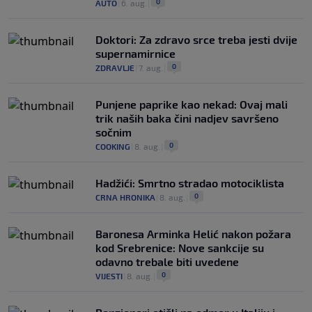
0
AUTO
|
6. aug.
|
Doktori: Za zdravo srce treba jesti dvije
supernamirnice
0
ZDRAVLJE
|
7. aug.
|
Punjene paprike kao nekad: Ovaj mali
trik naših baka čini nadjev savršeno
sočnim
0
COOKING
|
8. aug.
|
Hadžići: Smrtno stradao motociklista
0
CRNA HRONIKA
|
8. aug.
|
Baronesa Arminka Helić nakon požara
kod Srebrenice: Nove sankcije su
odavno trebale biti uvedene
0
VIJESTI
|
8. aug.
|