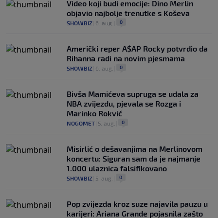
Video koji budi emocije: Dino Merlin
objavio najbolje trenutke s Koševa
0
SHOWBIZ
|
6. aug.
|
Američki reper A$AP Rocky potvrdio da
Rihanna radi na novim pjesmama
0
SHOWBIZ
|
6. aug.
|
Bivša Mamićeva supruga se udala za
NBA zvijezdu, pjevala se Rozga i
Marinko Rokvić
0
NOGOMET
|
5. aug.
|
Misirlić o dešavanjima na Merlinovom
koncertu: Siguran sam da je najmanje
1.000 ulaznica falsifikovano
0
SHOWBIZ
|
5. aug.
|
Pop zvijezda kroz suze najavila pauzu u
karijeri: Ariana Grande pojasnila zašto