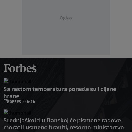
Oglas
Sa rastom temperatura porasle su i cijene
hrane
FORBES
|
prije 1 h
Srednjoškolci u Danskoj će pismene radove
morati i usmeno braniti, resorno ministartvo