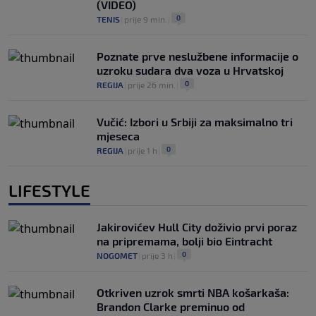
(VIDEO)
0
TENIS
|
prije 9 min.
|
Poznate prve neslužbene informacije o
uzroku sudara dva voza u Hrvatskoj
0
REGIJA
|
prije 26 min.
|
Vučić: Izbori u Srbiji za maksimalno tri
mjeseca
0
REGIJA
|
prije 1 h
|
LIFESTYLE
Jakirovićev Hull City doživio prvi poraz
na pripremama, bolji bio Eintracht
0
NOGOMET
|
prije 3 h
|
Otkriven uzrok smrti NBA košarkaša:
Brandon Clarke preminuo od