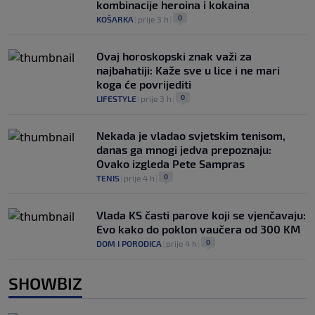
kombinacije heroina i kokaina
0
KOŠARKA
|
prije 3 h
|
Ovaj horoskopski znak važi za
najbahatiji: Kaže sve u lice i ne mari
koga će povrijediti
0
LIFESTYLE
|
prije 3 h
|
Nekada je vladao svjetskim tenisom,
danas ga mnogi jedva prepoznaju:
Ovako izgleda Pete Sampras
0
TENIS
|
prije 4 h
|
Vlada KS časti parove koji se vjenčavaju:
Evo kako do poklon vaučera od 300 KM
0
DOM I PORODICA
|
prije 4 h
|
SHOWBIZ