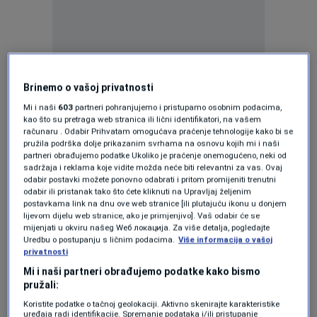
Međunarodni dan arhiva ove godine obilježava
Brinemo o vašoj privatnosti
se pod sloganom „Arhivi za pravdu: prava,
Mi i naši
603
partneri pohranjujemo i pristupamo osobnim podacima,
kao što su pretraga web stranica ili lični identifikatori, na vašem
sjećanje i budućnost“. O značaju arhivske
računaru . Odabir Prihvatam omogućava praćenje tehnologije kako bi se
pružila podrška dolje prikazanim svrhama na osnovu kojih mi i naši
djelatnosti svjedoči i Historijski arhiv Sarajevo,
partneri obrađujemo podatke Ukoliko je praćenje onemogućeno, neki od
sadržaja i reklama koje vidite možda neće biti relevantni za vas. Ovaj
u kojem se čuva više od 10.000 dužnih metara
odabir postavki možete ponovno odabrati i pritom promijeniti trenutni
odabir ili pristanak tako što ćete kliknuti na Upravljaj željenim
arhivske građe kao vrijednog dijela kulturne i
postavkama link na dnu ove web stranice [ili plutajuću ikonu u donjem
historijske baštine.
lijevom dijelu web stranice, ako je primjenjivo]. Vaš odabir će se
mijenjati u okviru našeg Wеб локација. Za više detalja, pogledajte
Uredbu o postupanju s ličnim podacima.
Više informacija o vašoj
Izložba „Sarajevski kulturni momentum“ kroz
privatnosti
Mi i naši partneri obrađujemo podatke kako bismo
arhivsku građu, dokumente, fotografije i druge
pružali:
izvore iz zbirki i fondova Historijskog arhiva
Koristite podatke o tačnoj geolokaciji. Aktivno skenirajte karakteristike
uređaja radi identifikacije. Spremanje podataka i/ili pristupanje