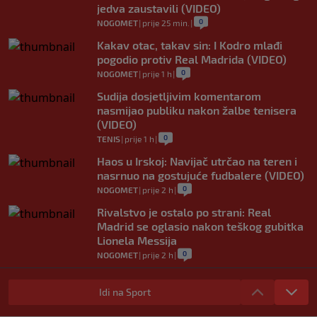
jedva zaustavili (VIDEO)
0
NOGOMET
|
prije 25 min.
|
Kakav otac, takav sin: I Kodro mlađi
pogodio protiv Real Madrida (VIDEO)
0
NOGOMET
|
prije 1 h
|
Sudija dosjetljivim komentarom
nasmijao publiku nakon žalbe tenisera
(VIDEO)
0
TENIS
|
prije 1 h
|
Haos u Irskoj: Navijač utrčao na teren i
nasrnuo na gostujuće fudbalere (VIDEO)
0
NOGOMET
|
prije 2 h
|
Rivalstvo je ostalo po strani: Real
Madrid se oglasio nakon teškog gubitka
Lionela Messija
0
NOGOMET
|
prije 2 h
|
WNBA igračice odgovorile Kanteru
nakon provokacije: "Nećemo biti politički
Idi na Sport
pijuni"