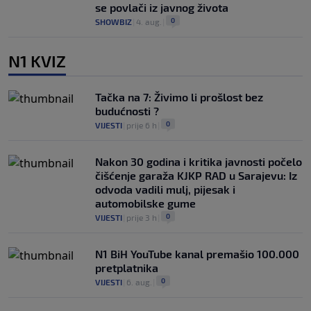
se povlači iz javnog života
0
SHOWBIZ
|
4. aug.
|
N1 KVIZ
Tačka na 7: Živimo li prošlost bez
budućnosti ?
0
VIJESTI
|
prije 6 h
|
Nakon 30 godina i kritika javnosti počelo
čišćenje garaža KJKP RAD u Sarajevu: Iz
odvoda vadili mulj, pijesak i
automobilske gume
0
VIJESTI
|
prije 3 h
|
N1 BiH YouTube kanal premašio 100.000
pretplatnika
0
VIJESTI
|
6. aug.
|