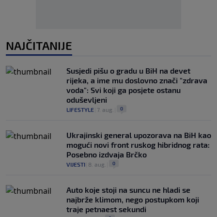
NAJČITANIJE
Susjedi pišu o gradu u BiH na devet
rijeka, a ime mu doslovno znači "zdrava
voda": Svi koji ga posjete ostanu
oduševljeni
0
LIFESTYLE
|
7. aug.
|
Ukrajinski general upozorava na BiH kao
mogući novi front ruskog hibridnog rata:
Posebno izdvaja Brčko
0
VIJESTI
|
8. aug.
|
Auto koje stoji na suncu ne hladi se
najbrže klimom, nego postupkom koji
traje petnaest sekundi