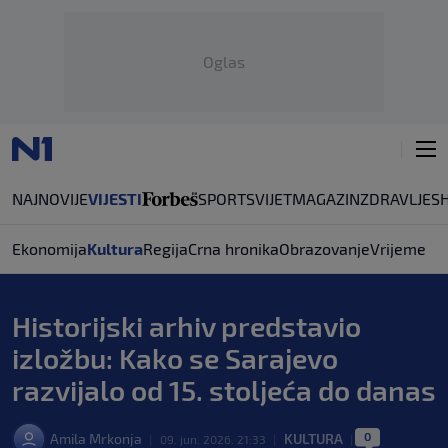
Oglas
NAJNOVIJE
VIJESTI
SPORT
SVIJET
MAGAZIN
ZDRAVLJE
S
Ekonomija
Kultura
Regija
Crna hronika
Obrazovanje
Vrijeme
Historijski arhiv predstavio
izložbu: Kako se Sarajevo
razvijalo od 15. stoljeća do danas
0
Amila Mrkonja
KULTURA
|
09. jun. 2026. 21:33
|
|