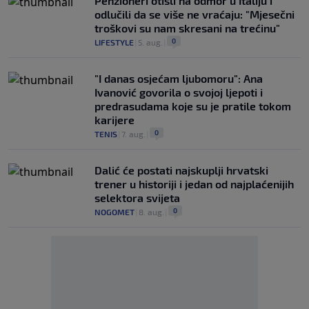
Penzioneri otišli na odmor u Italiju i
odlučili da se više ne vraćaju: "Mjesečni
troškovi su nam skresani na trećinu"
0
LIFESTYLE
|
5. aug.
|
"I danas osjećam ljubomoru": Ana
Ivanović govorila o svojoj ljepoti i
predrasudama koje su je pratile tokom
karijere
0
TENIS
|
7. aug.
|
Dalić će postati najskuplji hrvatski
trener u historiji i jedan od najplaćenijih
selektora svijeta
0
NOGOMET
|
8. aug.
|