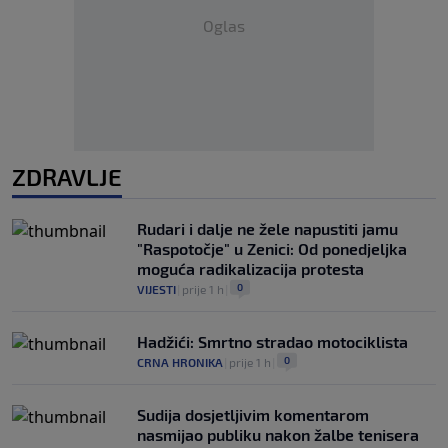
Oglas
ZDRAVLJE
Rudari i dalje ne žele napustiti jamu
"Raspotočje" u Zenici: Od ponedjeljka
moguća radikalizacija protesta
0
VIJESTI
|
prije 1 h
|
Hadžići: Smrtno stradao motociklista
0
CRNA HRONIKA
|
prije 1 h
|
Sudija dosjetljivim komentarom
nasmijao publiku nakon žalbe tenisera