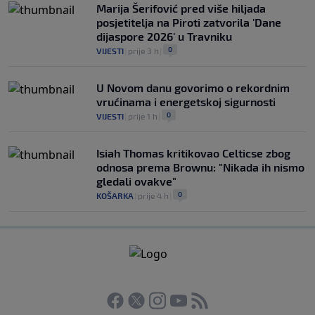
Marija Šerifović pred više hiljada
posjetitelja na Piroti zatvorila 'Dane
dijaspore 2026' u Travniku
0
VIJESTI
|
prije 3 h
|
U Novom danu govorimo o rekordnim
vrućinama i energetskoj sigurnosti
0
VIJESTI
|
prije 1 h
|
Isiah Thomas kritikovao Celticse zbog
odnosa prema Brownu: "Nikada ih nismo
gledali ovakve"
0
KOŠARKA
|
prije 4 h
|