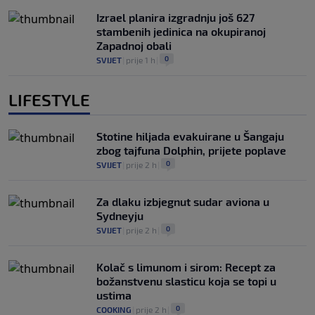
Izrael planira izgradnju još 627
stambenih jedinica na okupiranoj
Zapadnoj obali
0
SVIJET
|
prije 1 h
|
LIFESTYLE
Stotine hiljada evakuirane u Šangaju
zbog tajfuna Dolphin, prijete poplave
0
SVIJET
|
prije 2 h
|
Za dlaku izbjegnut sudar aviona u
Sydneyju
0
SVIJET
|
prije 2 h
|
Kolač s limunom i sirom: Recept za
božanstvenu slasticu koja se topi u
ustima
0
COOKING
|
prije 2 h
|