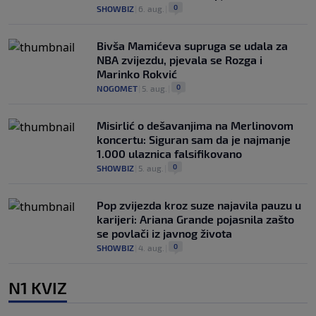
0
SHOWBIZ
|
6. aug.
|
Bivša Mamićeva supruga se udala za
NBA zvijezdu, pjevala se Rozga i
Marinko Rokvić
0
NOGOMET
|
5. aug.
|
Misirlić o dešavanjima na Merlinovom
koncertu: Siguran sam da je najmanje
1.000 ulaznica falsifikovano
0
SHOWBIZ
|
5. aug.
|
Pop zvijezda kroz suze najavila pauzu u
karijeri: Ariana Grande pojasnila zašto
se povlači iz javnog života
0
SHOWBIZ
|
4. aug.
|
N1 KVIZ