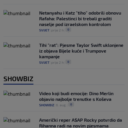
Netanyahu i Katz "tiho" odobrili obnovu
Rafaha: Palestinci bi trebali graditi
naselje pod izraelskom kontrolom
0
SVIJET
|
prije 2 h
|
Tihi "rat": Pjesme Taylor Swift uklonjene
iz objava Bijele kuće i Trumpove
kampanje
0
SVIJET
|
prije 2 h
|
SHOWBIZ
Video koji budi emocije: Dino Merlin
objavio najbolje trenutke s Koševa
0
SHOWBIZ
|
6. aug.
|
Američki reper A$AP Rocky potvrdio da
Rihanna radi na novim pjesmama