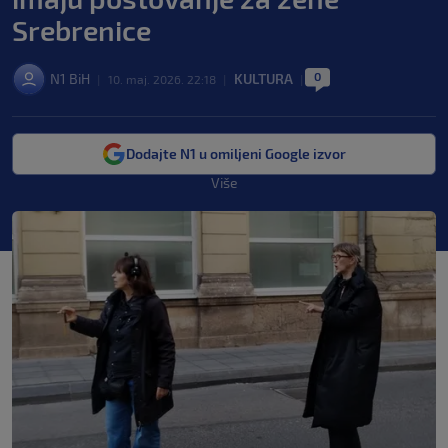
Srebrenice
0
N1 BiH
KULTURA
|
10. maj. 2026. 22:18
|
|
Dodajte N1 u omiljeni Google izvor
Više