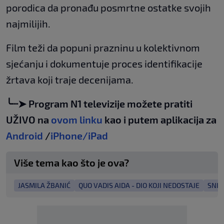
porodica da pronađu posmrtne ostatke svojih
najmilijih.
Film teži da popuni prazninu u kolektivnom
sjećanju i dokumentuje proces identifikacije
žrtava koji traje decenijama.
╰┈➤ Program N1 televizije možete pratiti
UŽIVO na
ovom linku
kao i putem aplikacija za
Android
/
iPhone/iPad
Više tema kao što je ova?
JASMILA ŽBANIĆ
QUO VADIS AIDA - DIO KOJI NEDOSTAJE
SNIM