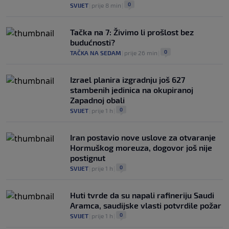
0
SVIJET
|
prije 8 min
|
Tačka na 7: Živimo li prošlost bez
budućnosti?
0
TAČKA NA SEDAM
|
prije 26 min
|
Izrael planira izgradnju još 627
stambenih jedinica na okupiranoj
Zapadnoj obali
0
SVIJET
|
prije 1 h
|
Iran postavio nove uslove za otvaranje
Hormuškog moreuza, dogovor još nije
postignut
0
SVIJET
|
prije 1 h
|
Huti tvrde da su napali rafineriju Saudi
Aramca, saudijske vlasti potvrdile požar
0
SVIJET
|
prije 1 h
|