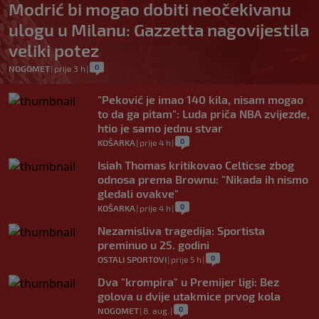
Modrić bi mogao dobiti neočekivanu
ulogu u Milanu: Gazzetta nagovijestila
veliki potez
0
NOGOMET
|
prije 3 h
|
"Peković je imao 140 kila, nisam mogao
to da ga pitam": Luda priča NBA zvijezde,
htio je samo jednu stvar
0
KOŠARKA
|
prije 4 h
|
Isiah Thomas kritikovao Celticse zbog
odnosa prema Brownu: "Nikada ih nismo
gledali ovakve"
0
KOŠARKA
|
prije 4 h
|
Nezamisliva tragedija: Sportista
preminuo u 25. godini
0
OSTALI SPORTOVI
|
prije 5 h
|
Dva "krompira" u Premijer ligi: Bez
golova u dvije utakmice prvog kola
0
NOGOMET
|
8. aug.
|