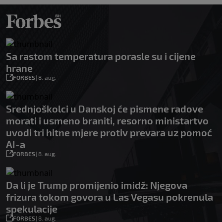
Sa rastom temperatura porasle su i cijene
hrane
FORBES
|
8. aug.
Srednjoškolci u Danskoj će pismene radove
morati i usmeno braniti, resorno ministartvo
uvodi tri hitne mjere protiv prevara uz pomoć
AI-a
FORBES
|
8. aug.
Da li je Trump promijenio imidž: Njegova
frizura tokom govora u Las Vegasu pokrenula
spekulacije
FORBES
|
8. aug.