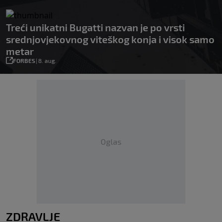
Treći unikatni Bugatti nazvan je po vrsti
srednjovjekovnog viteškog konja i visok samo
metar
FORBES
|
8. aug.
Oglas
ZDRAVLJE