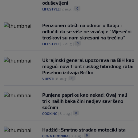
oduševljeni
0
LIFESTYLE
|
7. aug.
|
Penzioneri otišli na odmor u Italiju i
odlučili da se više ne vraćaju: "Mjesečni
troškovi su nam skresani na trećinu"
0
LIFESTYLE
|
5. aug.
|
Ukrajinski general upozorava na BiH kao
mogući novi front ruskog hibridnog rata:
Posebno izdvaja Brčko
0
VIJESTI
|
8. aug.
|
Punjene paprike kao nekad: Ovaj mali
trik naših baka čini nadjev savršeno
sočnim
0
COOKING
|
8. aug.
|
Hadžići: Smrtno stradao motociklista
0
CRNA HRONIKA
|
8. aug.
|