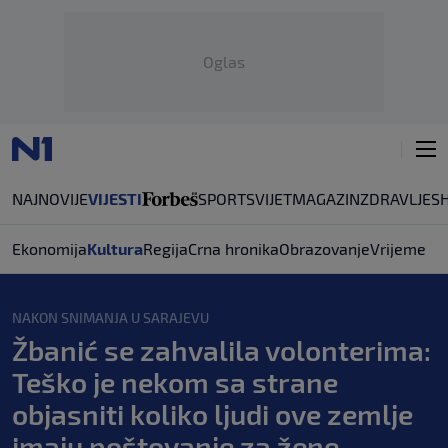
Oglas
NAJNOVIJE
VIJESTI
SPORT
SVIJET
MAGAZIN
ZDRAVLJE
S
Ekonomija
Kultura
Regija
Crna hronika
Obrazovanje
Vrijeme
NAKON SNIMANJA U SARAJEVU
Žbanić se zahvalila volonterima:
Teško je nekom sa strane
objasniti koliko ljudi ove zemlje
imaju poštovanje za žene