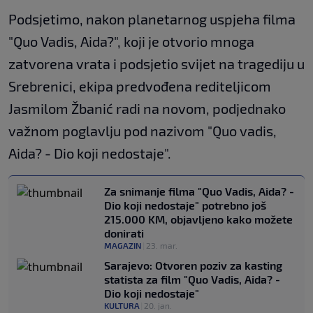
Podsjetimo, nakon planetarnog uspjeha filma
"Quo Vadis, Aida?", koji je otvorio mnoga
zatvorena vrata i podsjetio svijet na tragediju u
Srebrenici, ekipa predvođena rediteljicom
Jasmilom Žbanić radi na novom, podjednako
važnom poglavlju pod nazivom "Quo vadis,
Aida? - Dio koji nedostaje".
Za snimanje filma "Quo Vadis, Aida? -
Dio koji nedostaje" potrebno još
215.000 KM, objavljeno kako možete
donirati
MAGAZIN
|
23. mar.
Sarajevo: Otvoren poziv za kasting
statista za film "Quo Vadis, Aida? -
Dio koji nedostaje"
KULTURA
|
20. jan.