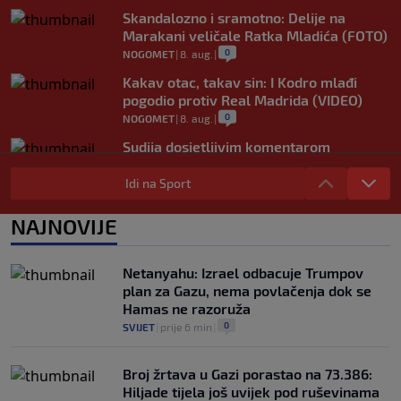
Skandalozno i sramotno: Delije na
Marakani veličale Ratka Mladića (FOTO)
0
NOGOMET
|
8. aug.
|
Kakav otac, takav sin: I Kodro mlađi
pogodio protiv Real Madrida (VIDEO)
0
NOGOMET
|
8. aug.
|
Sudija dosjetljivim komentarom
nasmijao publiku nakon žalbe tenisera
(VIDEO)
Idi na Sport
0
TENIS
|
8. aug.
|
NAJNOVIJE
Haos u Irskoj: Navijač utrčao na teren i
nasrnuo na gostujuće fudbalere (VIDEO)
0
NOGOMET
|
8. aug.
|
Netanyahu: Izrael odbacuje Trumpov
plan za Gazu, nema povlačenja dok se
Hamas ne razoruža
0
SVIJET
|
prije 6 min
|
Broj žrtava u Gazi porastao na 73.386:
Hiljade tijela još uvijek pod ruševinama