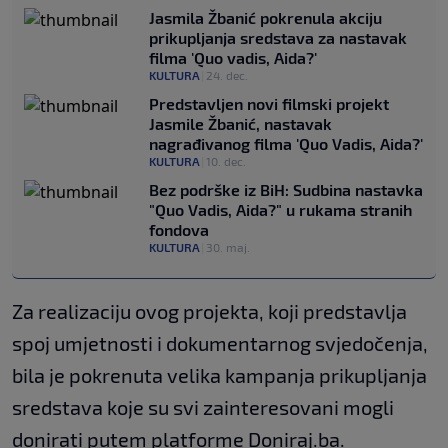
Jasmila Žbanić pokrenula akciju
prikupljanja sredstava za nastavak
filma 'Quo vadis, Aida?'
KULTURA
|
24. dec.
Predstavljen novi filmski projekt
Jasmile Žbanić, nastavak
nagrađivanog filma 'Quo Vadis, Aida?'
KULTURA
|
10. dec.
Bez podrške iz BiH: Sudbina nastavka
"Quo Vadis, Aida?" u rukama stranih
fondova
KULTURA
|
30. maj.
Za realizaciju ovog projekta, koji predstavlja
spoj umjetnosti i dokumentarnog svjedočenja,
bila je pokrenuta velika kampanja prikupljanja
sredstava koje su svi zainteresovani mogli
donirati putem platforme Doniraj.ba.