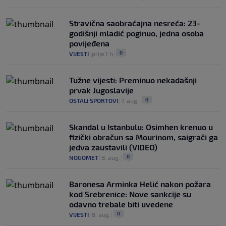
Stravična saobraćajna nesreća: 23-
godišnji mladić poginuo, jedna osoba
povijeđena
0
VIJESTI
|
prije 1 h
|
Tužne vijesti: Preminuo nekadašnji
prvak Jugoslavije
0
OSTALI SPORTOVI
|
7. aug.
|
Skandal u Istanbulu: Osimhen krenuo u
fizički obračun sa Mourinom, saigrači ga
jedva zaustavili (VIDEO)
0
NOGOMET
|
8. aug.
|
Baronesa Arminka Helić nakon požara
kod Srebrenice: Nove sankcije su
odavno trebale biti uvedene
0
VIJESTI
|
8. aug.
|