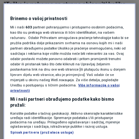
"Teško je nekome sa strane objasniti koliko
ljudi ove zemlje vole svoje filmove, te koliko
Brinemo o vašoj privatnosti
poštovanja imaju za žene Srebrenice."
Mi i naši
603
partneri pohranjujemo i pristupamo osobnim podacima,
kao što su pretraga web stranica ili lični identifikatori, na vašem
računaru . Odabir Prihvatam omogućava praćenje tehnologije kako bi se
pružila podrška dolje prikazanim svrhama na osnovu kojih mi i naši
partneri obrađujemo podatke Ukoliko je praćenje onemogućeno, neki od
sadržaja i reklama koje vidite možda neće biti relevantni za vas. Ovaj
odabir postavki možete ponovno odabrati i pritom promijeniti trenutni
odabir ili pristanak tako što ćete kliknuti na Upravljaj željenim
postavkama link na dnu ove web stranice [ili plutajuću ikonu u donjem
lijevom dijelu web stranice, ako je primjenjivo]. Vaš odabir će se
mijenjati u okviru našeg Wеб локација. Za više detalja, pogledajte
Uredbu o postupanju s ličnim podacima.
Više informacija o vašoj
privatnosti
Mi i naši partneri obrađujemo podatke kako bismo
pružali:
+ 3
Koristite podatke o tačnoj geolokaciji. Aktivno skenirajte karakteristike
uređaja radi identifikacije. Spremanje podataka i/ili pristupanje
podacima na uređaju. Prilagođeno oglašavanje i sadržaj, mjerenje
oglašavanja i sadržaja, istraživanje publike i razvoj usluga.
POGLEDAJTE GALERIJU
Spisak partnera (pružalaca usluga)