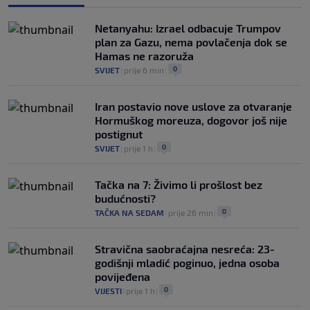
Netanyahu: Izrael odbacuje Trumpov
plan za Gazu, nema povlačenja dok se
Hamas ne razoruža
0
SVIJET
|
prije 6 min
|
Iran postavio nove uslove za otvaranje
Hormuškog moreuza, dogovor još nije
postignut
0
SVIJET
|
prije 1 h
|
Tačka na 7: Živimo li prošlost bez
budućnosti?
0
TAČKA NA SEDAM
|
prije 26 min
|
Stravična saobraćajna nesreća: 23-
godišnji mladić poginuo, jedna osoba
povijeđena
0
VIJESTI
|
prije 1 h
|