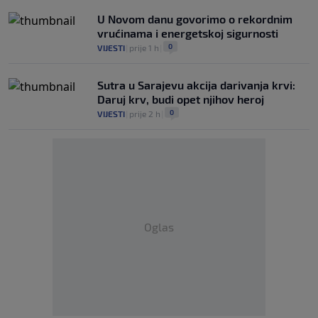
U Novom danu govorimo o rekordnim
vrućinama i energetskoj sigurnosti
0
VIJESTI
|
prije 1 h
|
Sutra u Sarajevu akcija darivanja krvi:
Daruj krv, budi opet njihov heroj
0
VIJESTI
|
prije 2 h
|
Oglas