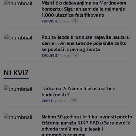
Misirlić o dešavanjima na Merlinovom
koncertu: Siguran sam da je najmanje
1.000 ulaznica falsifikovano
0
SHOWBIZ
|
5. aug.
|
Pop zvijezda kroz suze najavila pauzu u
karijeri: Ariana Grande pojasnila zašto
se povlači iz javnog života
0
SHOWBIZ
|
4. aug.
|
N1 KVIZ
Tačka na 7: Živimo li prošlost bez
budućnosti ?
0
VIJESTI
|
prije 11 h
|
Nakon 30 godina i kritika javnosti počelo
čišćenje garaža KJKP RAD u Sarajevu: Iz
odvoda vadili mulj, pijesak i
automobilske gume