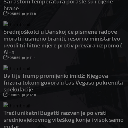
Sa rastom temperatura porasle su i cijene
hrane
FORBES
|
prije 13 h
Srednjoškolci u Danskoj će pismene radove
morati i usmeno braniti, resorno ministartvo
uvodi tri hitne mjere protiv prevara uz pomoć
AI-a
FORBES
|
prije 11 h
Da li je Trump promijenio imidž: Njegova
frizura tokom govora u Las Vegasu pokrenula
spekulacije
FORBES
|
prije 12 h
Treći unikatni Bugatti nazvan je po vrsti
srednjovjekovnog viteškog konja i visok samo
metar