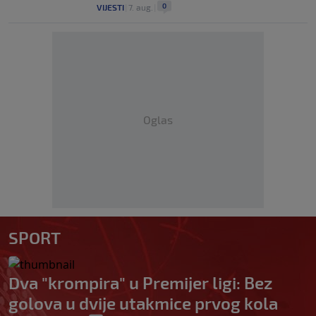
0
VIJESTI
|
7. aug.
|
Oglas
SPORT
Dva "krompira" u Premijer ligi: Bez
golova u dvije utakmice prvog kola