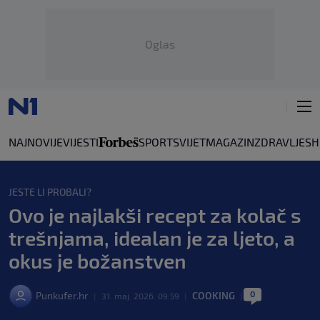
Oglas
NAJNOVIJE
VIJESTI
SPORT
SVIJET
MAGAZIN
ZDRAVLJE
SH
JESTE LI PROBALI?
Ovo je najlakši recept za kolač s
trešnjama, idealan je za ljeto, a
okus je božanstven
0
Punkufer.hr
COOKING
|
31. maj. 2026. 09:59
|
|