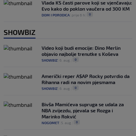
Vlada KS časti parove koji se vjenčavaju:
Evo kako do poklon vaučera od 300 KM
0
DOM I PORODICA
|
prije 6 h
|
SHOWBIZ
Video koji budi emocije: Dino Merlin
objavio najbolje trenutke s Koševa
0
SHOWBIZ
|
6. aug.
|
Američki reper A$AP Rocky potvrdio da
Rihanna radi na novim pjesmama
0
SHOWBIZ
|
6. aug.
|
Bivša Mamićeva supruga se udala za
NBA zvijezdu, pjevala se Rozga i
Marinko Rokvić
0
NOGOMET
|
5. aug.
|