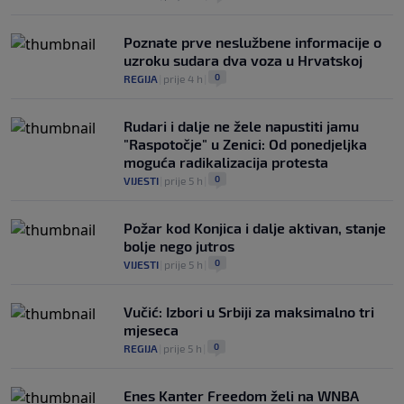
Poznate prve neslužbene informacije o
uzroku sudara dva voza u Hrvatskoj
0
REGIJA
|
prije 4 h
|
Rudari i dalje ne žele napustiti jamu
"Raspotočje" u Zenici: Od ponedjeljka
moguća radikalizacija protesta
0
VIJESTI
|
prije 5 h
|
Požar kod Konjica i dalje aktivan, stanje
bolje nego jutros
0
VIJESTI
|
prije 5 h
|
Vučić: Izbori u Srbiji za maksimalno tri
mjeseca
0
REGIJA
|
prije 5 h
|
Enes Kanter Freedom želi na WNBA