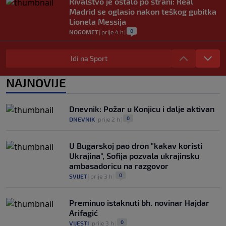
Rivalstvo je ostalo po strani: Real
Madrid se oglasio nakon teškog gubitka
Lionela Messija
0
NOGOMET
|
prije 4 h
|
WNBA igračice odgovorile Kanteru
nakon provokacije: "Nećemo biti politički
Idi na Sport
pijuni"
0
KOŠARKA
|
prije 4 h
|
NAJNOVIJE
Infantino nekada poručivao: "Novac
FIFA-e je vaš novac", danas se suočava s
Dnevnik: Požar u Konjicu i dalje aktivan
najvećom krizom
0
DNEVNIK
|
prije 2 h
|
0
NOGOMET
|
prije 5 h
|
U Bugarskoj pao dron "kakav koristi
Ukrajina", Sofija pozvala ukrajinsku
ambasadoricu na razgovor
0
SVIJET
|
prije 3 h
|
Preminuo istaknuti bh. novinar Hajdar
Arifagić
0
VIJESTI
|
prije 3 h
|