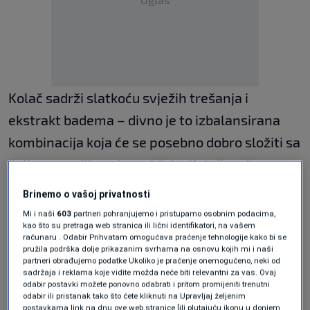
Kolač sadrži slatkoću svježih trešanja i
ekstrakt badema – divno je to izbalansirana
kombinacija koja će se posebno dobro složiti sa
šalicom omiljene kave i čaja. Kolač možete
servirati kao desert, ali i kao poseban doručak
Brinemo o vašoj privatnosti
za vikend ili međuobrok.
Mi i naši
603
partneri pohranjujemo i pristupamo osobnim podacima,
kao što su pretraga web stranica ili lični identifikatori, na vašem
računaru . Odabir Prihvatam omogućava praćenje tehnologije kako bi se
Važno je izvaditi koštice iz trešanja prije nego
pružila podrška dolje prikazanim svrhama na osnovu kojih mi i naši
što ih stavite u kolač. To možete napraviti uz
partneri obrađujemo podatke Ukoliko je praćenje onemogućeno, neki od
sadržaja i reklama koje vidite možda neće biti relevantni za vas. Ovaj
pomoć metalne slamke ili aparatića za
odabir postavki možete ponovno odabrati i pritom promijeniti trenutni
odabir ili pristanak tako što ćete kliknuti na Upravljaj željenim
vađenje koštica iz trešanja.
postavkama link na dnu ove web stranice [ili plutajuću ikonu u donjem