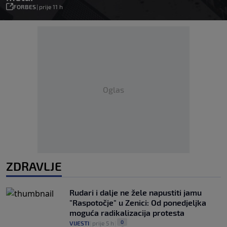
FORBES
|
prije 11 h
Oglas
ZDRAVLJE
Rudari i dalje ne žele napustiti jamu
"Raspotočje" u Zenici: Od ponedjeljka
moguća radikalizacija protesta
0
VIJESTI
|
prije 5 h
|