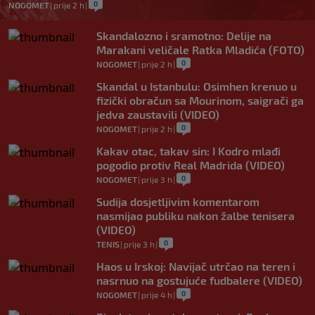
0
NOGOMET
|
prije 2 h
|
Skandalozno i sramotno: Delije na
Marakani veličale Ratka Mladića (FOTO)
0
NOGOMET
|
prije 2 h
|
Skandal u Istanbulu: Osimhen krenuo u
fizički obračun sa Mourinom, saigrači ga
jedva zaustavili (VIDEO)
0
NOGOMET
|
prije 2 h
|
Kakav otac, takav sin: I Kodro mlađi
pogodio protiv Real Madrida (VIDEO)
0
NOGOMET
|
prije 3 h
|
Sudija dosjetljivim komentarom
nasmijao publiku nakon žalbe tenisera
(VIDEO)
0
TENIS
|
prije 3 h
|
Haos u Irskoj: Navijač utrčao na teren i
nasrnuo na gostujuće fudbalere (VIDEO)
0
NOGOMET
|
prije 4 h
|