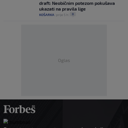
draft: Neobičnim potezom pokušava
ukazati na pravila lige
0
KOŠARKA
|
prije 5 h
|
Oglas