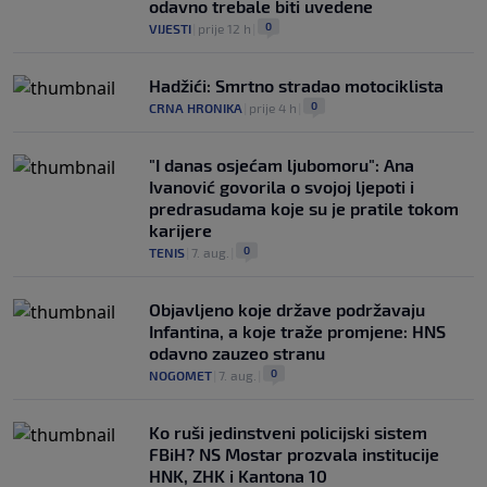
odavno trebale biti uvedene
0
VIJESTI
|
prije 12 h
|
Hadžići: Smrtno stradao motociklista
0
CRNA HRONIKA
|
prije 4 h
|
"I danas osjećam ljubomoru": Ana
Ivanović govorila o svojoj ljepoti i
predrasudama koje su je pratile tokom
karijere
0
TENIS
|
7. aug.
|
Objavljeno koje države podržavaju
Infantina, a koje traže promjene: HNS
odavno zauzeo stranu
0
NOGOMET
|
7. aug.
|
Ko ruši jedinstveni policijski sistem
FBiH? NS Mostar prozvala institucije
HNK, ZHK i Kantona 10