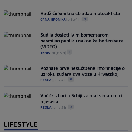
Hadžići: Smrtno stradao motociklista
0
CRNA HRONIKA
|
prije 4 h
|
Sudija dosjetljivim komentarom
nasmijao publiku nakon žalbe tenisera
(VIDEO)
0
TENIS
|
prije 3 h
|
Poznate prve neslužbene informacije o
uzroku sudara dva voza u Hrvatskoj
0
REGIJA
|
prije 4 h
|
Vučić: Izbori u Srbiji za maksimalno tri
mjeseca
0
REGIJA
|
prije 5 h
|
LIFESTYLE