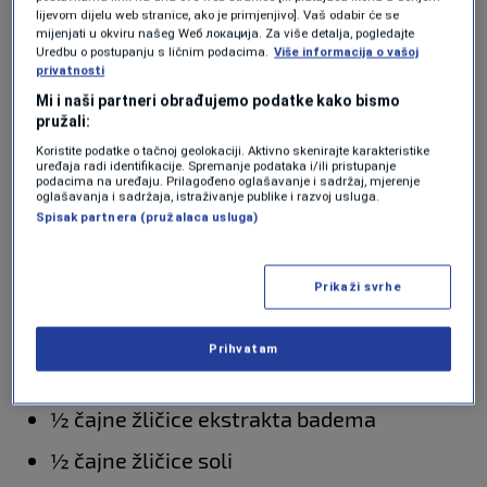
lijevom dijelu web stranice, ako je primjenjivo]. Vaš odabir će se
mijenjati u okviru našeg Wеб локација. Za više detalja, pogledajte
Kolač od trešanja -
Uredbu o postupanju s ličnim podacima.
Više informacija o vašoj
privatnosti
sastojci:
Mi i naši partneri obrađujemo podatke kako bismo
pružali:
Koristite podatke o tačnoj geolokaciji. Aktivno skenirajte karakteristike
400 g svježih trešanja bez koštica i peteljk
uređaja radi identifikacije. Spremanje podataka i/ili pristupanje
podacima na uređaju. Prilagođeno oglašavanje i sadržaj, mjerenje
oglašavanja i sadržaja, istraživanje publike i razvoj usluga.
250 g bijelog šećera
Spisak partnera (pružalaca usluga)
240 g glatkog brašna
Prikaži svrhe
220 g maslaca
4 velika jaja
Prihvatam
1 žličica praška za pecivo
½ čajne žličice ekstrakta badema
½ čajne žličice soli