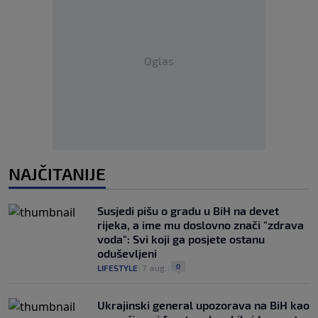
Oglas
NAJČITANIJE
Susjedi pišu o gradu u BiH na devet
rijeka, a ime mu doslovno znači "zdrava
voda": Svi koji ga posjete ostanu
oduševljeni
0
LIFESTYLE
|
7. aug.
|
Ukrajinski general upozorava na BiH kao