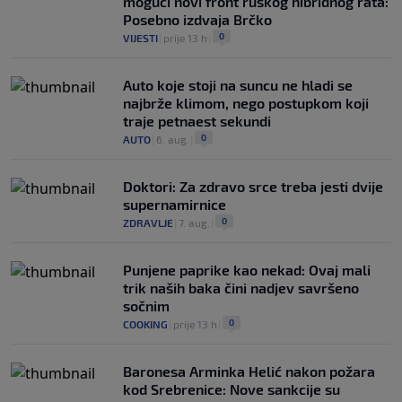
mogući novi front ruskog hibridnog rata:
Posebno izdvaja Brčko
0
VIJESTI
|
prije 13 h
|
Auto koje stoji na suncu ne hladi se
najbrže klimom, nego postupkom koji
traje petnaest sekundi
0
AUTO
|
6. aug.
|
Doktori: Za zdravo srce treba jesti dvije
supernamirnice
0
ZDRAVLJE
|
7. aug.
|
Punjene paprike kao nekad: Ovaj mali
trik naših baka čini nadjev savršeno
sočnim
0
COOKING
|
prije 13 h
|
Baronesa Arminka Helić nakon požara
kod Srebrenice: Nove sankcije su