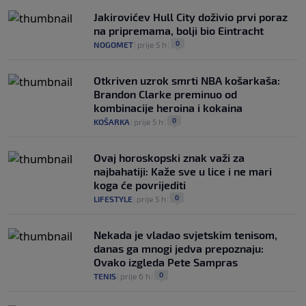
Jakirovićev Hull City doživio prvi poraz
na pripremama, bolji bio Eintracht
0
NOGOMET
|
prije 5 h
|
Otkriven uzrok smrti NBA košarkaša:
Brandon Clarke preminuo od
kombinacije heroina i kokaina
0
KOŠARKA
|
prije 5 h
|
Ovaj horoskopski znak važi za
najbahatiji: Kaže sve u lice i ne mari
koga će povrijediti
0
LIFESTYLE
|
prije 5 h
|
Nekada je vladao svjetskim tenisom,
danas ga mnogi jedva prepoznaju:
Ovako izgleda Pete Sampras
0
TENIS
|
prije 6 h
|