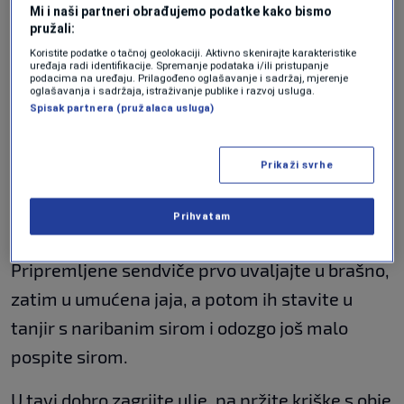
Mi i naši partneri obrađujemo podatke kako bismo
posudi dobro umutite jaja. U treću stavite
pružali:
brašno, a u četvrtu naribani sir.
Koristite podatke o tačnoj geolokaciji. Aktivno skenirajte karakteristike
uređaja radi identifikacije. Spremanje podataka i/ili pristupanje
podacima na uređaju. Prilagođeno oglašavanje i sadržaj, mjerenje
oglašavanja i sadržaja, istraživanje publike i razvoj usluga.
Kriške hljeba vrlo kratko umočite u mlijeko,
Spisak partnera (pružalaca usluga)
odmah ih izvadite i nježno ocijedite među
dlanovima.
Prikaži svrhe
Na jednu krišku stavite komad sira, pa je
Prihvatam
poklopite drugom kriškom – kao sendvič.
Pripremljene sendviče prvo uvaljajte u brašno,
zatim u umućena jaja, a potom ih stavite u
tanjir s naribanim sirom i odozgo još malo
pospite sirom.
U tavi dobro zagrijte ulje, pa pržite kriške s obje