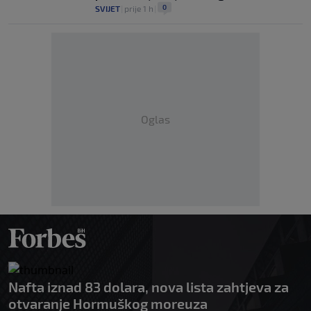
0
SVIJET
|
prije 1 h
|
Oglas
Nafta iznad 83 dolara, nova lista zahtjeva za
otvaranje Hormuškog moreuza