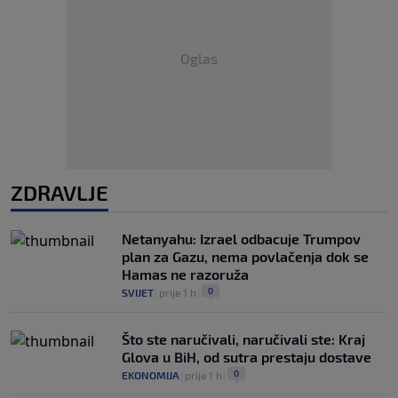
Oglas
ZDRAVLJE
Netanyahu: Izrael odbacuje Trumpov
plan za Gazu, nema povlačenja dok se
Hamas ne razoruža
0
SVIJET
|
prije 1 h
|
Što ste naručivali, naručivali ste: Kraj
Glova u BiH, od sutra prestaju dostave
0
EKONOMIJA
|
prije 1 h
|