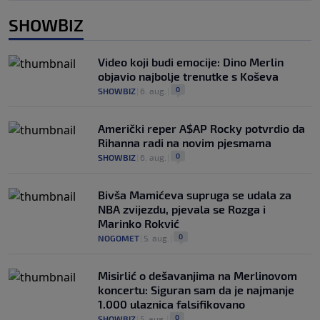
SHOWBIZ
Video koji budi emocije: Dino Merlin
objavio najbolje trenutke s Koševa
0
SHOWBIZ
|
6. aug.
|
Američki reper A$AP Rocky potvrdio da
Rihanna radi na novim pjesmama
0
SHOWBIZ
|
6. aug.
|
Bivša Mamićeva supruga se udala za
NBA zvijezdu, pjevala se Rozga i
Marinko Rokvić
0
NOGOMET
|
5. aug.
|
Misirlić o dešavanjima na Merlinovom
koncertu: Siguran sam da je najmanje
1.000 ulaznica falsifikovano
0
SHOWBIZ
|
5. aug.
|