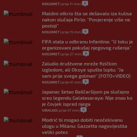
0
NOGOMET
|
prije 11 min
|
Maldini otkrio šta se dešavalo iza kulisa
nakon slučaja Pirlo: "Povjerenje više ne
postoji"
0
NOGOMET
|
prije 15 min
|
FIFA stala u odbranu Infantina: "U toku je
organizovani pokušaj njegovog rušenja"
0
NOGOMET
|
prije 27 min
|
Zaludio društvene mreže fizičkim
izgledom, ali Okoye spušta loptu: "Ja
sam prije svega golman" (FOTO+VIDEO)
0
NOGOMET
|
prije 41 min
|
Japanac šetao Baščaršijom pa slučajno
sreo legendu Galatasaraya: Nije znao ko
je čovjek ispred njega
0
VIRALNO
|
prije 47 min
|
Modrić bi mogao dobiti neočekivanu
ulogu u Milanu: Gazzetta nagovijestila
veliki potez