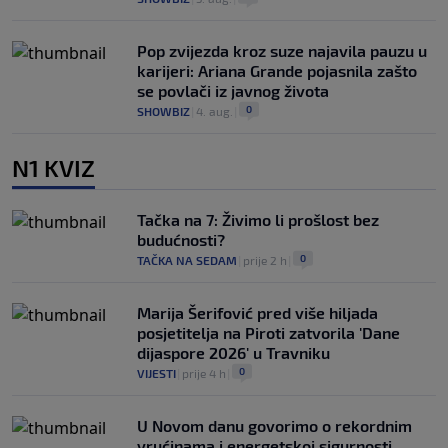
Pop zvijezda kroz suze najavila pauzu u
karijeri: Ariana Grande pojasnila zašto
se povlači iz javnog života
0
SHOWBIZ
|
4. aug.
|
N1 KVIZ
Tačka na 7: Živimo li prošlost bez
budućnosti?
0
TAČKA NA SEDAM
|
prije 2 h
|
Marija Šerifović pred više hiljada
posjetitelja na Piroti zatvorila 'Dane
dijaspore 2026' u Travniku
0
VIJESTI
|
prije 4 h
|
U Novom danu govorimo o rekordnim
vrućinama i energetskoj sigurnosti