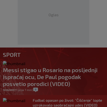
Oglas
SPORT
Messi stigao u Rosario na posljednji
ispraćaj ocu, De Paul pogodak
posvetio porodici (VIDEO)
0
NOGOMET
|
prije 7 min
|
Fudbal opasan po život: "Čišćenje" lopte
uzrokovalo saobraćajni udes (VIDEO)