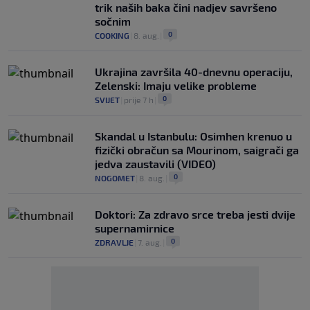
trik naših baka čini nadjev savršeno
sočnim
0
COOKING
|
8. aug.
|
Ukrajina završila 40-dnevnu operaciju,
Zelenski: Imaju velike probleme
0
SVIJET
|
prije 7 h
|
Skandal u Istanbulu: Osimhen krenuo u
fizički obračun sa Mourinom, saigrači ga
jedva zaustavili (VIDEO)
0
NOGOMET
|
8. aug.
|
Doktori: Za zdravo srce treba jesti dvije
supernamirnice
0
ZDRAVLJE
|
7. aug.
|