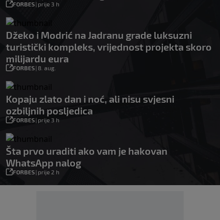
FORBES
|
prije 3 h
Džeko i Modrić na Jadranu grade luksuzni
turistički kompleks, vrijednost projekta skoro
milijardu eura
FORBES
|
8. aug.
Kopaju zlato dan i noć, ali nisu svjesni
ozbiljnih posljedica
FORBES
|
prije 3 h
Šta prvo uraditi ako vam je hakovan
WhatsApp nalog
FORBES
|
prije 2 h