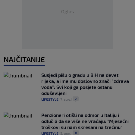
Oglas
NAJČITANIJE
Susjedi pišu o gradu u BiH na devet
rijeka, a ime mu doslovno znači "zdrava
voda": Svi koji ga posjete ostanu
oduševljeni
0
LIFESTYLE
|
7. aug.
|
Penzioneri otišli na odmor u Italiju i
odlučili da se više ne vraćaju: "Mjesečni
troškovi su nam skresani na trećinu"
0
LIFESTYLE
|
5. aug.
|