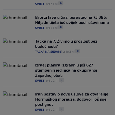
0
SVIJET
|
prije 1 h
|
Broj žrtava u Gazi porastao na 73.386:
Hiljade tijela još uvijek pod ruševinama
0
SVIJET
|
prije 1 h
|
Tačka na 7: Živimo li prošlost bez
budućnosti?
0
TAČKA NA SEDAM
|
prije 2 h
|
Izrael planira izgradnju još 627
stambenih jedinica na okupiranoj
Zapadnoj obali
0
SVIJET
|
prije 2 h
|
Iran postavio nove uslove za otvaranje
Hormuškog moreuza, dogovor još nije
postignut
0
SVIJET
|
prije 2 h
|