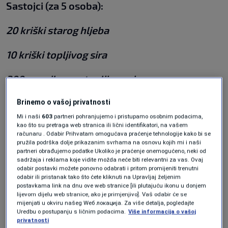
Sastojci (za 5 osoba):
20 kriški starog hljeba
10 kriški topljivog sira
300 g naribanog topljivog sira
300 ml mlijeka
Brinemo o vašoj privatnosti
Mi i naši
603
partneri pohranjujemo i pristupamo osobnim podacima,
kao što su pretraga web stranica ili lični identifikatori, na vašem
100 g brašna
računaru . Odabir Prihvatam omogućava praćenje tehnologije kako bi se
pružila podrška dolje prikazanim svrhama na osnovu kojih mi i naši
4 jaja
partneri obrađujemo podatke Ukoliko je praćenje onemogućeno, neki od
sadržaja i reklama koje vidite možda neće biti relevantni za vas. Ovaj
odabir postavki možete ponovno odabrati i pritom promijeniti trenutni
ulje za prženje
odabir ili pristanak tako što ćete kliknuti na Upravljaj željenim
postavkama link na dnu ove web stranice [ili plutajuću ikonu u donjem
lijevom dijelu web stranice, ako je primjenjivo]. Vaš odabir će se
Priprema:
mijenjati u okviru našeg Wеб локација. Za više detalja, pogledajte
Uredbu o postupanju s ličnim podacima.
Više informacija o vašoj
privatnosti
U dublju posudu sipajte mlijeko. U drugoj