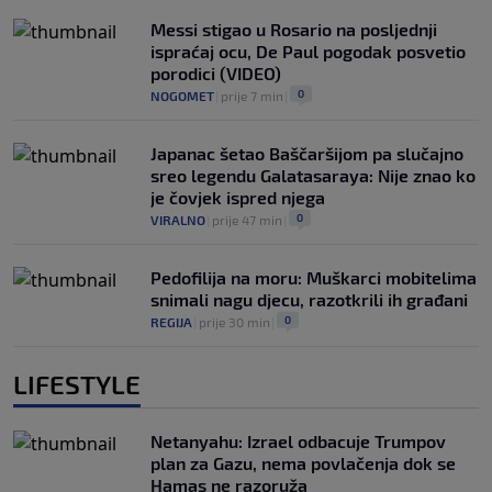
Messi stigao u Rosario na posljednji
ispraćaj ocu, De Paul pogodak posvetio
porodici (VIDEO)
0
NOGOMET
|
prije 7 min
|
Japanac šetao Baščaršijom pa slučajno
sreo legendu Galatasaraya: Nije znao ko
je čovjek ispred njega
0
VIRALNO
|
prije 47 min
|
Pedofilija na moru: Muškarci mobitelima
snimali nagu djecu, razotkrili ih građani
0
REGIJA
|
prije 30 min
|
LIFESTYLE
Netanyahu: Izrael odbacuje Trumpov
plan za Gazu, nema povlačenja dok se
Hamas ne razoruža