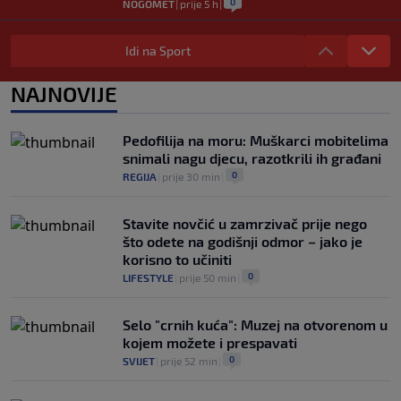
0
NOGOMET
|
prije 5 h
|
"Peković je imao 140 kila, nisam mogao
to da ga pitam": Luda priča NBA zvijezde,
Idi na Sport
htio je samo jednu stvar
0
KOŠARKA
|
prije 6 h
|
NAJNOVIJE
Isiah Thomas kritikovao Celticse zbog
odnosa prema Brownu: "Nikada ih nismo
Pedofilija na moru: Muškarci mobitelima
gledali ovakve"
snimali nagu djecu, razotkrili ih građani
0
KOŠARKA
|
prije 6 h
|
0
REGIJA
|
prije 30 min
|
Stavite novčić u zamrzivač prije nego
što odete na godišnji odmor – jako je
korisno to učiniti
0
LIFESTYLE
|
prije 50 min
|
Selo "crnih kuća": Muzej na otvorenom u
kojem možete i prespavati
0
SVIJET
|
prije 52 min
|