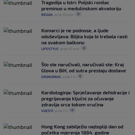
Tragedija u Istri: Poljski ronilac
preminuo u medulinskom akvatoriju
0
REGIJA
|
prije 55 min
|
Komarci je ne podnose, a ljude
oduševljava: Biljka koja bi trebala rasti
na svakom balkonu
0
LIFESTYLE
|
prije 57 min
|
Što ste naručivali, naručivali ste: Kraj
Glova u BiH, od sutra prestaju dostave
0
EKONOMIJA
|
prije 1 h
|
Kardiologinja: Sprječavanje dehidracije i
pregrijavanja ključni za očuvanje
zdravlja srca tokom vrućina
0
VIJESTI
|
prije 1 h
|
Hong Kong zabilježio najtopliji dan od
početka mjerenja 1884. godine