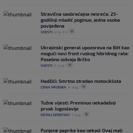
Stravična saobraćajna nesreća: 23-
godišnji mladić poginuo, jedna osoba
povijeđena
0
VIJESTI
|
prije 3 h
|
Ukrajinski general upozorava na BiH kao
mogući novi front ruskog hibridnog rata:
Posebno izdvaja Brčko
0
VIJESTI
|
8. aug.
|
Hadžići: Smrtno stradao motociklista
0
CRNA HRONIKA
|
8. aug.
|
Tužne vijesti: Preminuo nekadašnji
prvak Jugoslavije
0
OSTALI SPORTOVI
|
7. aug.
|
Punjene paprike kao nekad: Ovaj mali