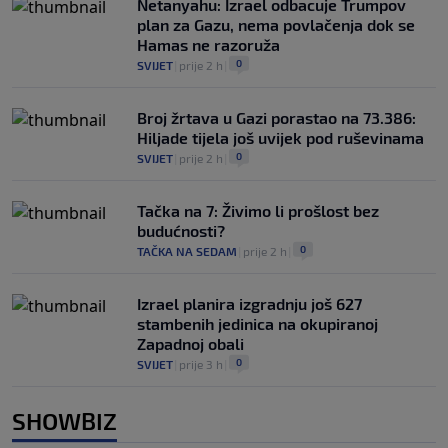
Netanyahu: Izrael odbacuje Trumpov
plan za Gazu, nema povlačenja dok se
Hamas ne razoruža
0
SVIJET
|
prije 2 h
|
Broj žrtava u Gazi porastao na 73.386:
Hiljade tijela još uvijek pod ruševinama
0
SVIJET
|
prije 2 h
|
Tačka na 7: Živimo li prošlost bez
budućnosti?
0
TAČKA NA SEDAM
|
prije 2 h
|
Izrael planira izgradnju još 627
stambenih jedinica na okupiranoj
Zapadnoj obali
0
SVIJET
|
prije 3 h
|
SHOWBIZ