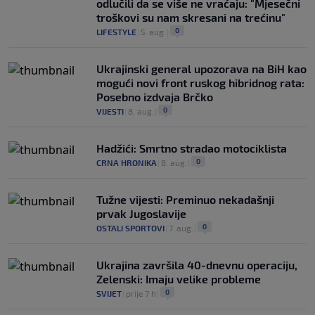
odlučili da se više ne vraćaju: "Mjesečni
troškovi su nam skresani na trećinu"
0
LIFESTYLE
|
5. aug.
|
Ukrajinski general upozorava na BiH kao
mogući novi front ruskog hibridnog rata:
Posebno izdvaja Brčko
0
VIJESTI
|
8. aug.
|
Hadžići: Smrtno stradao motociklista
0
CRNA HRONIKA
|
8. aug.
|
Tužne vijesti: Preminuo nekadašnji
prvak Jugoslavije
0
OSTALI SPORTOVI
|
7. aug.
|
Ukrajina završila 40-dnevnu operaciju,
Zelenski: Imaju velike probleme
0
SVIJET
|
prije 7 h
|