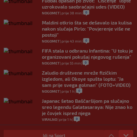
Fudbal opasan po život: "Čišćenje" lopte
uzrokovalo saobraćajni udes (VIDEO)
0
NOGOMET
|
prije 38 min
|
Maldini otkrio šta se dešavalo iza kulisa
nakon slučaja Pirlo: "Povjerenje više ne
postoji"
0
NOGOMET
|
prije 43 min
|
FIFA stala u odbranu Infantina: "U toku je
organizovani pokušaj njegovog rušenja"
0
NOGOMET
|
prije 55 min
|
Zaludio društvene mreže fizičkim
izgledom, ali Okoye spušta loptu: "Ja
sam prije svega golman" (FOTO+VIDEO)
0
NOGOMET
|
prije 1 h
|
Japanac šetao Baščaršijom pa slučajno
sreo legendu Galatasaraya: Nije znao ko
je čovjek ispred njega
0
VIRALNO
|
prije 1 h
|
Modrić bi mogao dobiti neočekivanu
ulogu u Milanu: Gazzetta nagovijestila
Idi na Sport