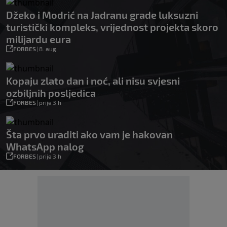
Džeko i Modrić na Jadranu grade luksuzni
turistički kompleks, vrijednost projekta skoro
milijardu eura
FORBES
|
8. aug.
Kopaju zlato dan i noć, ali nisu svjesni
ozbiljnih posljedica
FORBES
|
prije 3 h
Šta prvo uraditi ako vam je hakovan
WhatsApp nalog
FORBES
|
prije 3 h