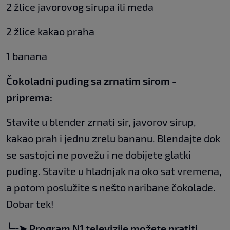
2 žlice javorovog sirupa ili meda
2 žlice kakao praha
1 banana
Čokoladni puding sa zrnatim sirom -
priprema:
Stavite u blender zrnati sir, javorov sirup,
kakao prah i jednu zrelu bananu. Blendajte dok
se sastojci ne povežu i ne dobijete glatki
puding. Stavite u hladnjak na oko sat vremena,
a potom poslužite s nešto naribane čokolade.
Dobar tek!
╰┈➤ Program N1 televizije možete pratiti