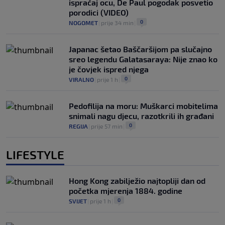
ispraćaj ocu, De Paul pogodak posvetio
porodici (VIDEO)
0
NOGOMET
|
prije 34 min
|
Japanac šetao Baščaršijom pa slučajno
sreo legendu Galatasaraya: Nije znao ko
je čovjek ispred njega
0
VIRALNO
|
prije 1 h
|
Pedofilija na moru: Muškarci mobitelima
snimali nagu djecu, razotkrili ih građani
0
REGIJA
|
prije 57 min
|
LIFESTYLE
Hong Kong zabilježio najtopliji dan od
početka mjerenja 1884. godine
0
SVIJET
|
prije 1 h
|