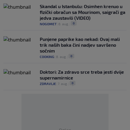
Skandal u Istanbulu: Osimhen krenuo u
fizički obračun sa Mourinom, saigrači ga
jedva zaustavili (VIDEO)
0
NOGOMET
|
8. aug.
|
Punjene paprike kao nekad: Ovaj mali
trik naših baka čini nadjev savršeno
sočnim
0
COOKING
|
8. aug.
|
Doktori: Za zdravo srce treba jesti dvije
supernamirnice
0
ZDRAVLJE
|
7. aug.
|
Oglas