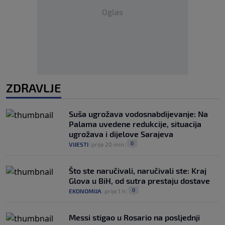
Oglas
ZDRAVLJE
Suša ugrožava vodosnabdijevanje: Na
Palama uvedene redukcije, situacija
ugrožava i dijelove Sarajeva
0
VIJESTI
|
prije 20 min
|
Što ste naručivali, naručivali ste: Kraj
Glova u BiH, od sutra prestaju dostave
0
EKONOMIJA
|
prije 1 h
|
Messi stigao u Rosario na posljednji