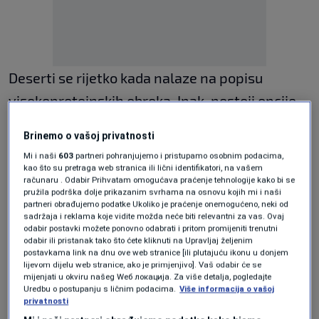
Deserti se rijetko kada nalaze na popisu
visokoproteinskih obroka. Ipak, postoji opcije.
Ovaj čokoladni puding na bazi zrnatog sira
Brinemo o vašoj privatnosti
sjajan je primjer kako se zasladiti i povećati
Mi i naši
603
partneri pohranjujemo i pristupamo osobnim podacima,
unos proteina.
kao što su pretraga web stranica ili lični identifikatori, na vašem
računaru . Odabir Prihvatam omogućava praćenje tehnologije kako bi se
pružila podrška dolje prikazanim svrhama na osnovu kojih mi i naši
U 100 grama zrnatog sira nalazi se oko 11
partneri obrađujemo podatke Ukoliko je praćenje onemogućeno, neki od
sadržaja i reklama koje vidite možda neće biti relevantni za vas. Ovaj
grama bjelančevina i oko 85 kalorija.
odabir postavki možete ponovno odabrati i pritom promijeniti trenutni
odabir ili pristanak tako što ćete kliknuti na Upravljaj željenim
Fleksibilna je to namirnica koja se može
postavkama link na dnu ove web stranice [ili plutajuću ikonu u donjem
lijevom dijelu web stranice, ako je primjenjivo]. Vaš odabir će se
sljubljivati na različite načine, pa čak i za
mijenjati u okviru našeg Wеб локација. Za više detalja, pogledajte
Uredbu o postupanju s ličnim podacima.
Više informacija o vašoj
pripremu deserta.
privatnosti