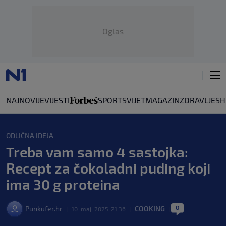
Oglas
NAJNOVIJE
VIJESTI
SPORT
SVIJET
MAGAZIN
ZDRAVLJE
SH
ODLIČNA IDEJA
Treba vam samo 4 sastojka:
Recept za čokoladni puding koji
ima 30 g proteina
0
Punkufer.hr
COOKING
|
10. maj. 2025. 21:36
|
|