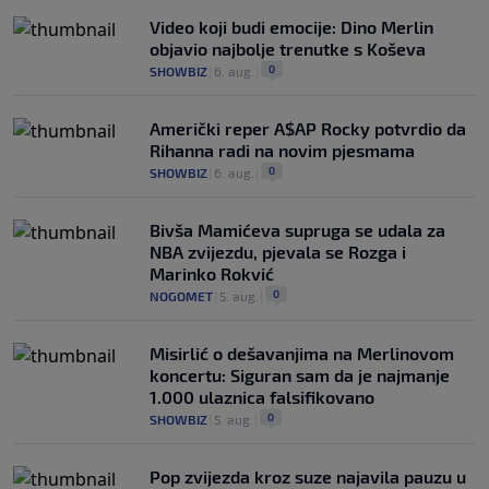
Video koji budi emocije: Dino Merlin
objavio najbolje trenutke s Koševa
0
SHOWBIZ
|
6. aug.
|
Američki reper A$AP Rocky potvrdio da
Rihanna radi na novim pjesmama
0
SHOWBIZ
|
6. aug.
|
Bivša Mamićeva supruga se udala za
NBA zvijezdu, pjevala se Rozga i
Marinko Rokvić
0
NOGOMET
|
5. aug.
|
Misirlić o dešavanjima na Merlinovom
koncertu: Siguran sam da je najmanje
1.000 ulaznica falsifikovano
0
SHOWBIZ
|
5. aug.
|
Pop zvijezda kroz suze najavila pauzu u