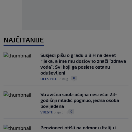
NAJČITANIJE
Susjedi pišu o gradu u BiH na devet
rijeka, a ime mu doslovno znači "zdrava
voda": Svi koji ga posjete ostanu
oduševljeni
0
LIFESTYLE
|
7. aug.
|
Stravična saobraćajna nesreća: 23-
godišnji mladić poginuo, jedna osoba
povijeđena
0
VIJESTI
|
prije 3 h
|
Penzioneri otišli na odmor u Italiju i