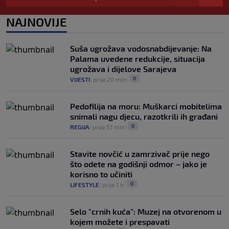
veliki potez
0
NOGOMET
|
prije 6 h
|
NAJNOVIJE
"Peković je imao 140 kila, nisam mogao
to da ga pitam": Luda priča NBA zvijezde,
Suša ugrožava vodosnabdijevanje: Na
htio je samo jednu stvar
Palama uvedene redukcije, situacija
0
KOŠARKA
|
prije 6 h
|
ugrožava i dijelove Sarajeva
0
VIJESTI
|
prije 20 min
|
Pedofilija na moru: Muškarci mobitelima
snimali nagu djecu, razotkrili ih građani
0
REGIJA
|
prije 57 min
|
Stavite novčić u zamrzivač prije nego
što odete na godišnji odmor – jako je
korisno to učiniti
0
LIFESTYLE
|
prije 1 h
|
Selo "crnih kuća": Muzej na otvorenom u
kojem možete i prespavati