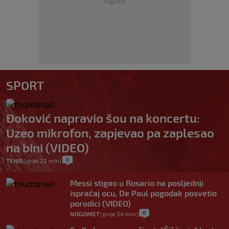
SPORT
Đoković napravio šou na koncertu:
Uzeo mikrofon, zapjevao pa zaplesao
na bini (VIDEO)
0
TENIS
|
prije 22 min
|
Messi stigao u Rosario na posljednji
ispraćaj ocu, De Paul pogodak posvetio
porodici (VIDEO)
0
NOGOMET
|
prije 34 min
|