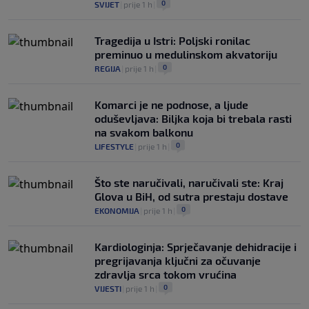
0
SVIJET
|
prije 1 h
|
Tragedija u Istri: Poljski ronilac
preminuo u medulinskom akvatoriju
0
REGIJA
|
prije 1 h
|
Komarci je ne podnose, a ljude
oduševljava: Biljka koja bi trebala rasti
na svakom balkonu
0
LIFESTYLE
|
prije 1 h
|
Što ste naručivali, naručivali ste: Kraj
Glova u BiH, od sutra prestaju dostave
0
EKONOMIJA
|
prije 1 h
|
Kardiologinja: Sprječavanje dehidracije i
pregrijavanja ključni za očuvanje
zdravlja srca tokom vrućina
0
VIJESTI
|
prije 1 h
|