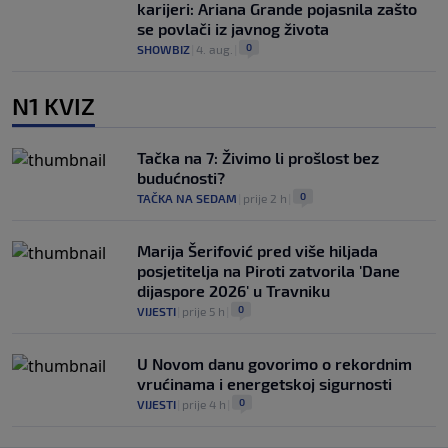
karijeri: Ariana Grande pojasnila zašto
se povlači iz javnog života
0
SHOWBIZ
|
4. aug.
|
N1 KVIZ
Tačka na 7: Živimo li prošlost bez
budućnosti?
0
TAČKA NA SEDAM
|
prije 2 h
|
Marija Šerifović pred više hiljada
posjetitelja na Piroti zatvorila 'Dane
dijaspore 2026' u Travniku
0
VIJESTI
|
prije 5 h
|
U Novom danu govorimo o rekordnim
vrućinama i energetskoj sigurnosti
0
VIJESTI
|
prije 4 h
|