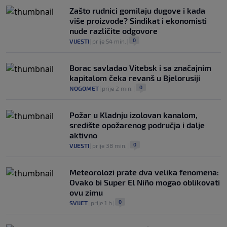
Zašto rudnici gomilaju dugove i kada
više proizvode? Sindikat i ekonomisti
nude različite odgovore
0
VIJESTI
|
prije 54 min.
|
Borac savladao Vitebsk i sa značajnim
kapitalom čeka revanš u Bjelorusiji
0
NOGOMET
|
prije 2 min.
|
Požar u Kladnju izolovan kanalom,
središte opožarenog područja i dalje
aktivno
0
VIJESTI
|
prije 38 min.
|
Meteorolozi prate dva velika fenomena:
Ovako bi Super El Niño mogao oblikovati
ovu zimu
0
SVIJET
|
prije 1 h
|