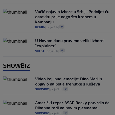
Vučić najavio izbore u Srbiji: Podnijet ću
ostavku prije nego što krenem u
kampanju
0
REGIJA
|
prije 3 h
|
U Novom danu pravimo veliki izborni
"explainer"
0
VIJESTI
|
prije 3 h
|
SHOWBIZ
Video koji budi emocije: Dino Merlin
objavio najbolje trenutke s Koševa
0
SHOWBIZ
|
prije 3 h
|
Američki reper A$AP Rocky potvrdio da
Rihanna radi na novim pjesmama
0
SHOWBIZ
|
prije 6 h
|