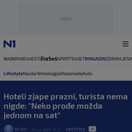
Oglas
NAJNOVIJE
VIJESTI
SPORT
SVIJET
MAGAZIN
ZDRAVLJE
S
Lifestyle
Nauka
Tehnologija
Razonoda
Auto
Hoteli zjape prazni, turista nema
nigde: "Neko prođe možda
jednom na sat"
0
N1 BiH
LIFESTYLE
|
07. jul. 2026. 11:57
|
|