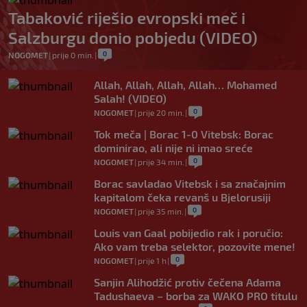
Tabaković riješio evropski meč i
Salzburgu donio pobjedu (VIDEO)
0
NOGOMET
|
prije 0 min.
|
Allah, Allah, Allah, Allah… Mohamed
Salah! (VIDEO)
0
NOGOMET
|
prije 20 min.
|
Tok meča | Borac 1-0 Vitebsk: Borac
dominirao, ali nije ni imao sreće
0
NOGOMET
|
prije 34 min.
|
Borac savladao Vitebsk i sa značajnim
kapitalom čeka revanš u Bjelorusiji
0
NOGOMET
|
prije 35 min.
|
Louis van Gaal pobijedio rak i poručio:
Ako vam treba selektor, pozovite mene!
0
NOGOMET
|
prije 1 h
|
Sanjin Alihodžić protiv čečena Adama
Tadushaeva – borba za WAKO PRO titulu