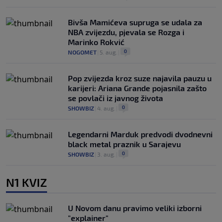
Bivša Mamićeva supruga se udala za
NBA zvijezdu, pjevala se Rozga i
Marinko Rokvić
0
NOGOMET
|
5. aug.
|
Pop zvijezda kroz suze najavila pauzu u
karijeri: Ariana Grande pojasnila zašto
se povlači iz javnog života
0
SHOWBIZ
|
4. aug.
|
Legendarni Marduk predvodi dvodnevni
black metal praznik u Sarajevu
0
SHOWBIZ
|
3. aug.
|
N1 KVIZ
U Novom danu pravimo veliki izborni
"explainer"