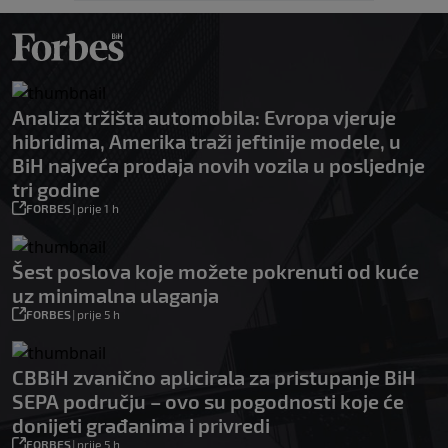
Analiza tržišta automobila: Evropa vjeruje
hibridima, Amerika traži jeftinije modele, u
BiH najveća prodaja novih vozila u posljednje
tri godine
FORBES
|
prije 1 h
Šest poslova koje možete pokrenuti od kuće
uz minimalna ulaganja
FORBES
|
prije 5 h
CBBiH zvanično aplicirala za pristupanje BiH
SEPA području – ovo su pogodnosti koje će
donijeti građanima i privredi
FORBES
|
prije 5 h