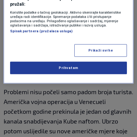
pružali:
posjetilo svega oko 360.000 stranih gostiju,
Koristite podatke o tačnoj geolokaciji. Aktivno skenirajte karakteristike
što predstavlja pad od čak 58 odsto u odnosu
uređaja radi identifikacije. Spremanje podataka i/ili pristupanje
podacima na uređaju. Prilagođeno oglašavanje i sadržaj, mjerenje
na isti period prošle godine. Za poređenje,
oglašavanja i sadržaja, istraživanje publike i razvoj usluga.
Spisak partnera (pružalaca usluga)
Dominikanska Republika je za samo šest
mjeseci privukla deset puta više turista.
Prikaži svrhe
Sankcije dodatno
Prihvatam
pogoršale krizu
Problemi nisu počeli samo padom broja turista.
Američka vojna operacija u Venecueli
početkom godine prekinula je jedan od glavnih
kanala snabdijevanja Kube naftom. Ubrzo
potom uslijedile su nove američke mjere koje