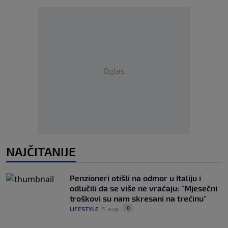
Oglas
NAJČITANIJE
Penzioneri otišli na odmor u Italiju i
odlučili da se više ne vraćaju: "Mjesečni
troškovi su nam skresani na trećinu"
0
LIFESTYLE
|
5. aug.
|