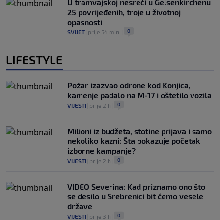
U tramvajskoj nesreći u Gelsenkirchenu
25 povrijeđenih, troje u životnoj
opasnosti
0
SVIJET
|
prije 54 min.
|
LIFESTYLE
Požar izazvao odrone kod Konjica,
kamenje padalo na M-17 i oštetilo vozila
0
VIJESTI
|
prije 2 h
|
Milioni iz budžeta, stotine prijava i samo
nekoliko kazni: Šta pokazuje početak
izborne kampanje?
0
VIJESTI
|
prije 2 h
|
VIDEO Severina: Kad priznamo ono što
se desilo u Srebrenici bit ćemo vesele
države
0
VIJESTI
|
prije 3 h
|