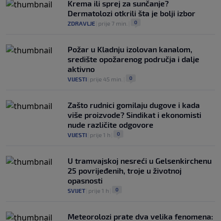
Krema ili sprej za sunčanje?
Dermatolozi otkrili šta je bolji izbor
0
ZDRAVLJE
|
prije 7 min.
|
Požar u Kladnju izolovan kanalom,
središte opožarenog područja i dalje
aktivno
0
VIJESTI
|
prije 45 min.
|
Zašto rudnici gomilaju dugove i kada
više proizvode? Sindikat i ekonomisti
nude različite odgovore
0
VIJESTI
|
prije 1 h
|
U tramvajskoj nesreći u Gelsenkirchenu
25 povrijeđenih, troje u životnoj
opasnosti
0
SVIJET
|
prije 1 h
|
Meteorolozi prate dva velika fenomena: