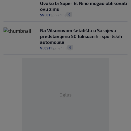
Ovako bi Super El Niño mogao oblikovati
ovu zimu
0
SVIJET
|
prije 1 h
|
Na Vilsonovom šetalištu u Sarajevu
predstavljeno 50 luksuznih i sportskih
automobila
0
VIJESTI
|
prije 1 h
|
Oglas