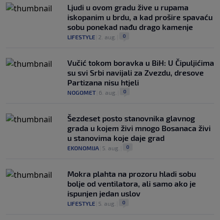
Ljudi u ovom gradu žive u rupama
iskopanim u brdu, a kad prošire spavaću
sobu ponekad nađu drago kamenje
0
LIFESTYLE
|
2. aug.
|
Vučić tokom boravka u BiH: U Čipuljićima
su svi Srbi navijali za Zvezdu, dresove
Partizana nisu htjeli
0
NOGOMET
|
6. aug.
|
Šezdeset posto stanovnika glavnog
grada u kojem živi mnogo Bosanaca živi
u stanovima koje daje grad
0
EKONOMIJA
|
5. aug.
|
Mokra plahta na prozoru hladi sobu
bolje od ventilatora, ali samo ako je
ispunjen jedan uslov
0
LIFESTYLE
|
5. aug.
|