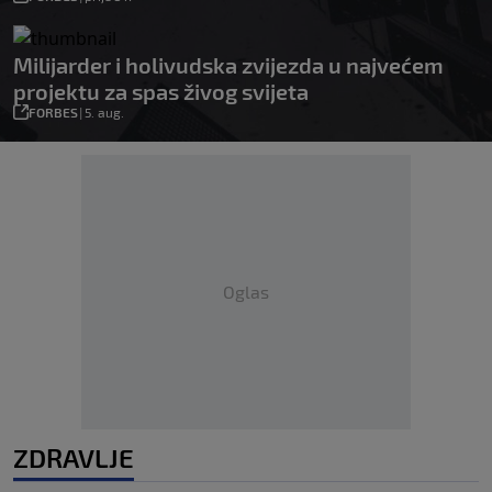
Milijarder i holivudska zvijezda u najvećem
projektu za spas živog svijeta
FORBES
|
5. aug.
Oglas
ZDRAVLJE