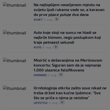
Na najtoplijem naseljenom mjestu na
svijetu ljudi rukama vade so, a karavan
do prve pijace putuje dva dana
0
SVIJET
|
5. aug.
|
Auto koje stoji na suncu ne hladi se
najbrže klimom, nego postupkom koji
traje petnaest sekundi
0
AUTO
|
6. aug.
|
Misirlić o dešavanjima na Merlinovom
koncertu: Siguran sam da je najmanje
1.000 ulaznica falsifikovano
0
SHOWBIZ
|
5. aug.
|
Ornitologinja otkrila zašto sove nikad ne
treba držati kao kućne ljubimce: "Sve
što se priča o njima je neistina"
0
LIFESTYLE
|
4. aug.
|