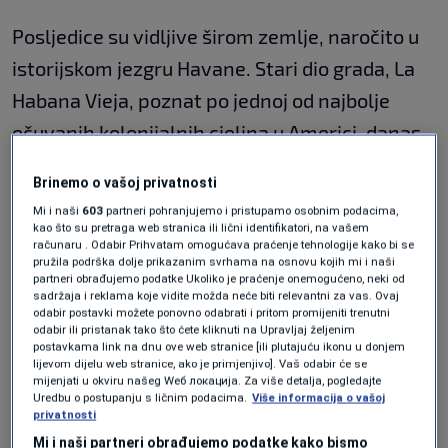
Posljedice su vidljive širom zemlje, naročito u
istorijskom jezgru Havane. Stari dio grada, La
Habana Vieja, poznat po jednoj od najbolje
očuvanih kolonijalnih cjelina u Americi, danas
izgleda gotovo napušteno.
Brinemo o vašoj privatnosti
To potvrđuje i ulični muzičar Elio, koji već skoro
Mi i naši
603
partneri pohranjujemo i pristupamo osobnim podacima,
kao što su pretraga web stranica ili lični identifikatori, na vašem
tri decenije svira gitaru na trgu Plaza Vieja.
računaru . Odabir Prihvatam omogućava praćenje tehnologije kako bi se
pružila podrška dolje prikazanim svrhama na osnovu kojih mi i naši
partneri obrađujemo podatke Ukoliko je praćenje onemogućeno, neki od
„Možda su svi ostali kod kuće. Prođe tek poneki
sadržaja i reklama koje vidite možda neće biti relevantni za vas. Ovaj
odabir postavki možete ponovno odabrati i pritom promijeniti trenutni
turista, možda jedan tokom sat vremena", kaže
odabir ili pristanak tako što ćete kliknuti na Upravljaj željenim
postavkama link na dnu ove web stranice [ili plutajuću ikonu u donjem
on.
lijevom dijelu web stranice, ako je primjenjivo]. Vaš odabir će se
mijenjati u okviru našeg Wеб локација. Za više detalja, pogledajte
Uredbu o postupanju s ličnim podacima.
Više informacija o vašoj
Statistika pokazuje koliko je situacija ozbiljna.
privatnosti
Tokom prvih pet mjeseci ove godine Kubu je
Mi i naši partneri obrađujemo podatke kako bismo