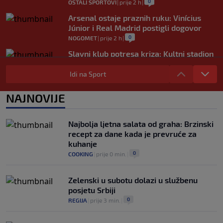
0
OSTALI SPORTOVI
|
prije 2 h
|
Arsenal ostaje praznih ruku: Vinícius
Júnior i Real Madrid postigli dogovor
0
NOGOMET
|
prije 2 h
|
Slavni klub potresa kriza: Kultni stadion
u Italiji bit će prazan na početku sezone,
navijači objavili rat upravi
Idi na Sport
0
NOGOMET
|
prije 3 h
|
NAJNOVIJE
Izvinjenje s elementima prijetnje i
„gomila slabića“ u UEFA-i
0
NOGOMET
|
prije 3 h
|
Najbolja ljetna salata od graha: Brzinski
recept za dane kada je prevruće za
kuhanje
0
COOKING
|
prije 0 min.
|
Zelenski u subotu dolazi u službenu
posjetu Srbiji
0
REGIJA
|
prije 3 min.
|