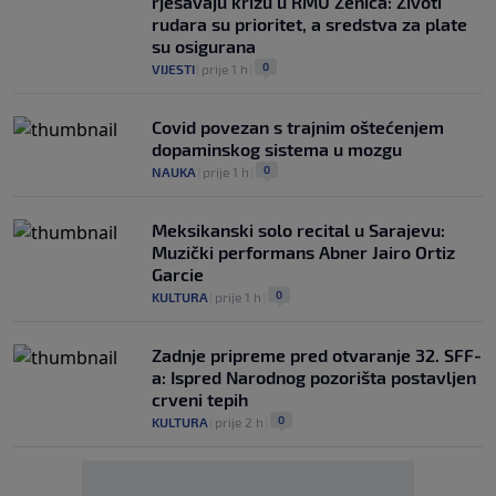
rješavaju krizu u RMU Zenica: Životi
rudara su prioritet, a sredstva za plate
su osigurana
0
VIJESTI
|
prije 1 h
|
Covid povezan s trajnim oštećenjem
dopaminskog sistema u mozgu
0
NAUKA
|
prije 1 h
|
Meksikanski solo recital u Sarajevu:
Muzički performans Abner Jairo Ortiz
Garcie
0
KULTURA
|
prije 1 h
|
Zadnje pripreme pred otvaranje 32. SFF-
a: Ispred Narodnog pozorišta postavljen
crveni tepih
0
KULTURA
|
prije 2 h
|