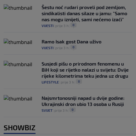
Šestu noć rudari proveli pod zemljom,
sindikalisti danas silaze u jamu: "Samo
nas mogu iznijeti, sami nećemo izaći"
0
VIJESTI
|
prije 3 h
|
Ramo Isak gost Dana uživo
0
VIJESTI
|
prije 3 h
|
Susjedi pišu o prirodnom fenomenu u
BiH koji se rijetko nalazi u svijetu: Dvije
rijeke kilometrima teku jedna uz drugu
0
LIFESTYLE
|
prije 3 h
|
Najsmrtonosniji napad u dvije godine:
Ukrajinski dron ubio 13 osoba u Rusiji
0
SVIJET
|
prije 3 h
|
SHOWBIZ