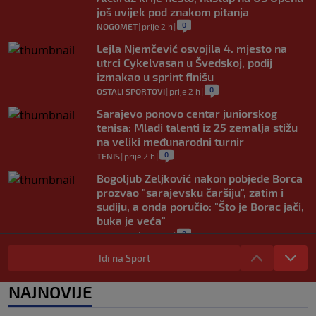
još uvijek pod znakom pitanja
0
NOGOMET
|
prije 2 h
|
Lejla Njemčević osvojila 4. mjesto na
utrci Cykelvasan u Švedskoj, podij
izmakao u sprint finišu
0
OSTALI SPORTOVI
|
prije 2 h
|
Sarajevo ponovo centar juniorskog
tenisa: Mladi talenti iz 25 zemalja stižu
na veliki međunarodni turnir
0
TENIS
|
prije 2 h
|
Bogoljub Zeljković nakon pobjede Borca
prozvao "sarajevsku čaršiju", zatim i
sudiju, a onda poručio: "Što je Borac jači,
buka je veća"
0
NOGOMET
|
prije 2 h
|
Nova kriza potresa FIFA-u: Gianni
Idi na Sport
Infantino je sada optužen za "obmanu"
0
NOGOMET
|
prije 3 h
|
NAJNOVIJE
Kerim Alajbegović tek stigao, a legende