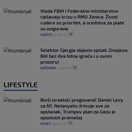
Vlada FBiH i Federalno ministarstvo
rješavaju krizu u RMU Zenica: Životi
rudara su prioritet, a sredstva za plate
su osigurana
0
VIJESTI
|
prije 1 h
|
Selektor Gjergja objavio spisak Zmajeva:
BiH bez dva bitna igrača i u ovom
prozoru!
0
KOŠARKA
|
prije 1 h
|
LIFESTYLE
Bivši izraelski pregovarač Daniel Levy
za N1: Netanyahu žrtvuje sve za
opstanak, Trumpov plan za Gazu je
apsolutni promašaj
0
SVIJET
|
prije 2 h
|