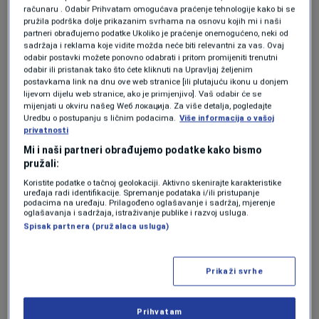
računaru . Odabir Prihvatam omogućava praćenje tehnologije kako bi se
izazova. Iako su poznati po tome što lako
pružila podrška dolje prikazanim svrhama na osnovu kojih mi i naši
partneri obrađujemo podatke Ukoliko je praćenje onemogućeno, neki od
pronalaze zajednički jezik s drugima, ovoga
sadržaja i reklama koje vidite možda neće biti relevantni za vas. Ovaj
odabir postavki možete ponovno odabrati i pritom promijeniti trenutni
puta mogli bi da ostanu bez adekvatnog
odabir ili pristanak tako što ćete kliknuti na Upravljaj željenim
postavkama link na dnu ove web stranice [ili plutajuću ikonu u donjem
odgovora. Nerazriješeni odnosi s prijateljima,
lijevom dijelu web stranice, ako je primjenjivo]. Vaš odabir će se
mijenjati u okviru našeg Wеб локација. Za više detalja, pogledajte
partnerom ili kolegama mogli bi iznenada da
Uredbu o postupanju s ličnim podacima.
Više informacija o vašoj
privatnosti
dođu u prvi plan.
Mi i naši partneri obrađujemo podatke kako bismo
pružali:
Najveći izazov biće kontrolisanje impulsivnih
Koristite podatke o tačnoj geolokaciji. Aktivno skenirajte karakteristike
reakcija. Sve što budu rekli do kraja sedmice
uređaja radi identifikacije. Spremanje podataka i/ili pristupanje
podacima na uređaju. Prilagođeno oglašavanje i sadržaj, mjerenje
moglo bi da ima mnogo veći odjek nego što
oglašavanja i sadržaja, istraživanje publike i razvoj usluga.
Spisak partnera (pružalaca usluga)
očekuju, pa bi trebalo pažljivo da biraju riječi.
Rak
Prikaži svrhe
Rakovi će biti posebno osjetljivi i emotivno
Prihvatam