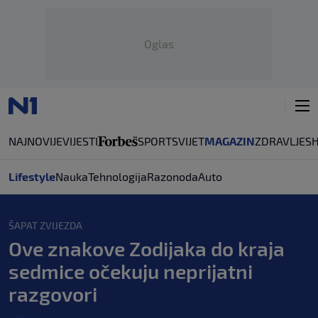
Oglas
NAJNOVIJE
VIJESTI
SPORT
SVIJET
MAGAZIN
ZDRAVLJE
S
Lifestyle
Nauka
Tehnologija
Razonoda
Auto
ŠAPAT ZVIJEZDA
Ove znakove Zodijaka do kraja
sedmice očekuju neprijatni
razgovori