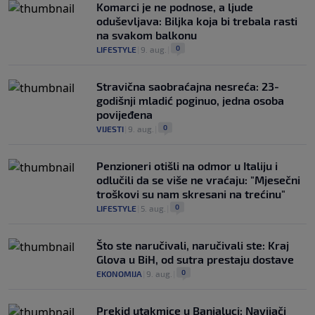
Komarci je ne podnose, a ljude
oduševljava: Biljka koja bi trebala rasti
na svakom balkonu
0
LIFESTYLE
|
9. aug.
|
Stravična saobraćajna nesreća: 23-
godišnji mladić poginuo, jedna osoba
povijeđena
0
VIJESTI
|
9. aug.
|
Penzioneri otišli na odmor u Italiju i
odlučili da se više ne vraćaju: "Mjesečni
troškovi su nam skresani na trećinu"
0
LIFESTYLE
|
5. aug.
|
Što ste naručivali, naručivali ste: Kraj
Glova u BiH, od sutra prestaju dostave
0
EKONOMIJA
|
9. aug.
|
Prekid utakmice u Banjaluci: Navijači