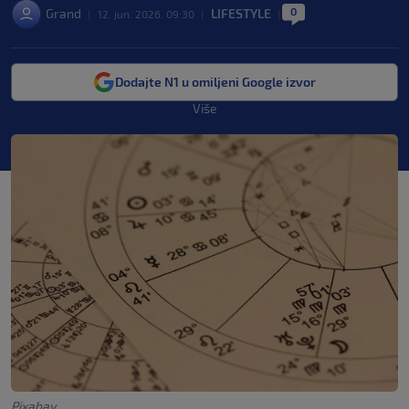
0
Grand
LIFESTYLE
|
12. jun. 2026. 09:30
|
|
Dodajte N1 u omiljeni Google izvor
Više
Pixabay