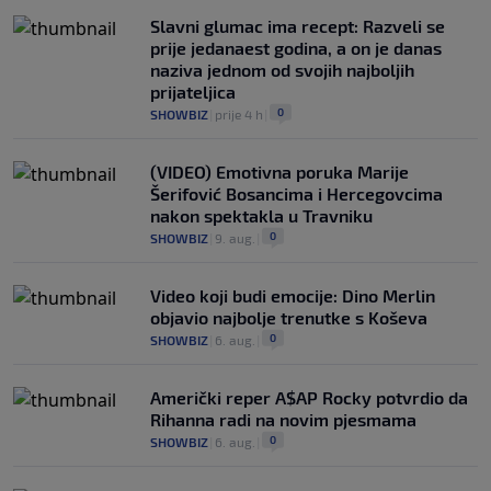
Slavni glumac ima recept: Razveli se
prije jedanaest godina, a on je danas
naziva jednom od svojih najboljih
prijateljica
0
SHOWBIZ
|
prije 4 h
|
(VIDEO) Emotivna poruka Marije
Šerifović Bosancima i Hercegovcima
nakon spektakla u Travniku
0
SHOWBIZ
|
9. aug.
|
Video koji budi emocije: Dino Merlin
objavio najbolje trenutke s Koševa
0
SHOWBIZ
|
6. aug.
|
Američki reper A$AP Rocky potvrdio da
Rihanna radi na novim pjesmama
0
SHOWBIZ
|
6. aug.
|