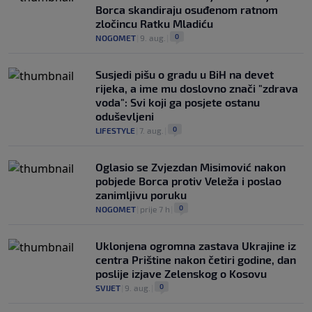
Borca skandiraju osuđenom ratnom
zločincu Ratku Mladiću
0
NOGOMET
|
9. aug.
|
Susjedi pišu o gradu u BiH na devet
rijeka, a ime mu doslovno znači "zdrava
voda": Svi koji ga posjete ostanu
oduševljeni
0
LIFESTYLE
|
7. aug.
|
Oglasio se Zvjezdan Misimović nakon
pobjede Borca protiv Veleža i poslao
zanimljivu poruku
0
NOGOMET
|
prije 7 h
|
Uklonjena ogromna zastava Ukrajine iz
centra Prištine nakon četiri godine, dan
poslije izjave Zelenskog o Kosovu
0
SVIJET
|
9. aug.
|