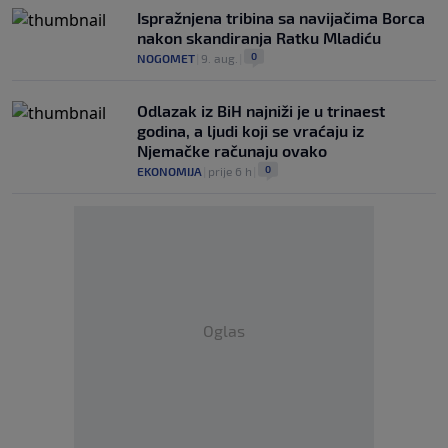
Ispražnjena tribina sa navijačima Borca
nakon skandiranja Ratku Mladiću
0
NOGOMET
|
9. aug.
|
Odlazak iz BiH najniži je u trinaest
godina, a ljudi koji se vraćaju iz
Njemačke računaju ovako
0
EKONOMIJA
|
prije 6 h
|
Oglas