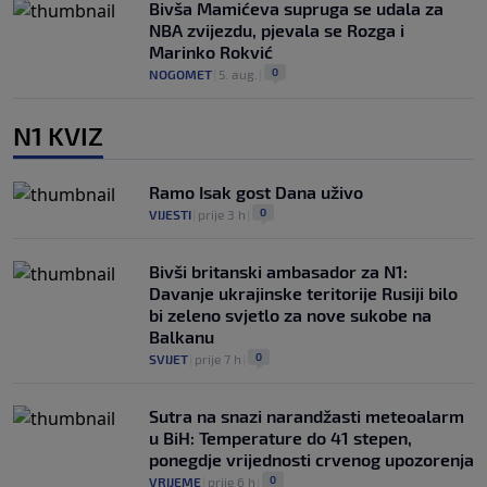
Bivša Mamićeva supruga se udala za
NBA zvijezdu, pjevala se Rozga i
Marinko Rokvić
0
NOGOMET
|
5. aug.
|
N1 KVIZ
Ramo Isak gost Dana uživo
0
VIJESTI
|
prije 3 h
|
Bivši britanski ambasador za N1:
Davanje ukrajinske teritorije Rusiji bilo
bi zeleno svjetlo za nove sukobe na
Balkanu
0
SVIJET
|
prije 7 h
|
Sutra na snazi narandžasti meteoalarm
u BiH: Temperature do 41 stepen,
ponegdje vrijednosti crvenog upozorenja
0
VRIJEME
|
prije 6 h
|