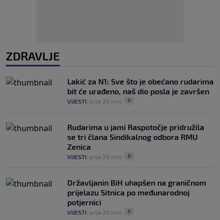
ZDRAVLJE
Lakić za N1: Sve što je obećano rudarima
bit će urađeno, naš dio posla je završen
0
VIJESTI
|
prije 20 min
|
Rudarima u jami Raspotočje pridružila
se tri člana Sindikalnog odbora RMU
Zenica
0
VIJESTI
|
prije 29 min
|
Državljanin BiH uhapšen na graničnom
prijelazu Sitnica po međunarodnoj
potjernici
0
VIJESTI
|
prije 20 min
|