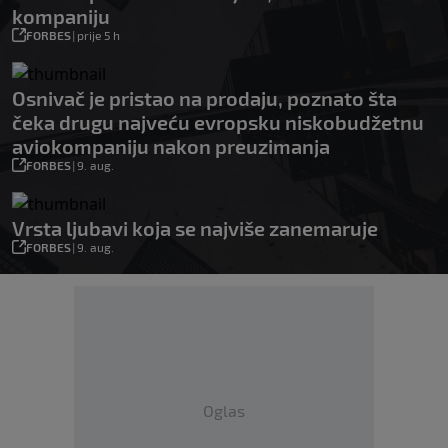
kompaniju
FORBES
|
prije 5 h
Osnivač je pristao na prodaju, poznato šta
čeka drugu najveću evropsku niskobudžetnu
aviokompaniju nakon preuzimanja
FORBES
|
9. aug.
Vrsta ljubavi koja se najviše zanemaruje
FORBES
|
9. aug.
Oglas