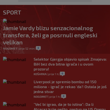
SPORT
Jamie Vardy blizu senzacionalnog
transfera, želi ga posrnuli engleski
velikan
0
NOGOMET
|
prije 52 min
|
Selektor Gjergja objavio spisak Zmajeva:
BiH bez dva bitna igrača i u ovom
prozoru!
0
KOŠARKA
|
prije 1 h
|
Liverpool je spremio bombu od 150
miliona - igrač je rekao 'da'! Ostala je još
jedna stvar
0
NOGOMET
|
prije 1 h
|
"Već bi igrao, da je to istina": Da li
Alcaraz krije nešto, nastup na US Openu