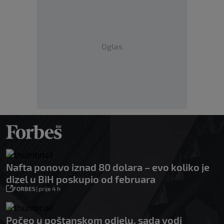
Oglas
Nafta ponovo iznad 80 dolara – evo koliko je
dizel u BiH poskupio od februara
FORBES
|
prije 4 h
Počeo u poštanskom odjelu, sada vodi