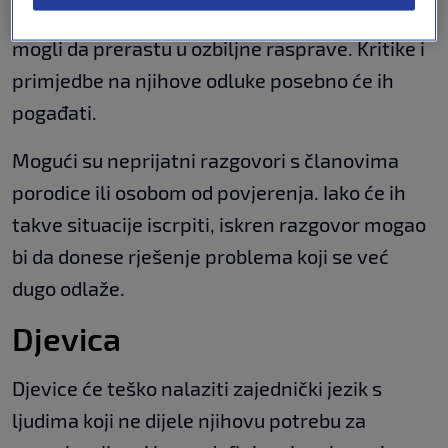
napeti, zbog čega bi i bezazleni komentari
mogli da prerastu u ozbiljne rasprave. Kritike i
primjedbe na njihove odluke posebno će ih
pogađati.
Mogući su neprijatni razgovori s članovima
porodice ili osobom od povjerenja. Iako će ih
takve situacije iscrpiti, iskren razgovor mogao
bi da donese rješenje problema koji se već
dugo odlaže.
Djevica
Djevice će teško nalaziti zajednički jezik s
ljudima koji ne dijele njihovu potrebu za