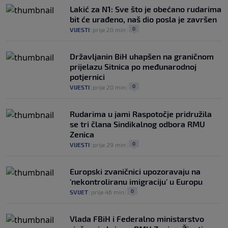
Juventusa već oduševljene: "Može biti
Lakić za N1: Sve što je obećano rudarima
okosnica tima"
bit će urađeno, naš dio posla je završen
0
NOGOMET
|
prije 3 h
|
0
VIJESTI
|
prije 20 min
|
Državljanin BiH uhapšen na graničnom
prijelazu Sitnica po međunarodnoj
potjernici
0
VIJESTI
|
prije 20 min
|
Rudarima u jami Raspotočje pridružila
se tri člana Sindikalnog odbora RMU
Zenica
0
VIJESTI
|
prije 29 min
|
Europski zvaničnici upozoravaju na
'nekontroliranu imigraciju' u Europu
0
SVIJET
|
prije 46 min
|
Vlada FBiH i Federalno ministarstvo