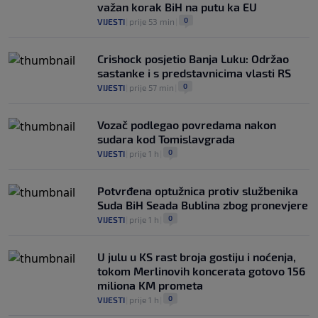
važan korak BiH na putu ka EU
0
VIJESTI
|
prije 53 min
|
Crishock posjetio Banja Luku: Održao
sastanke i s predstavnicima vlasti RS
0
VIJESTI
|
prije 57 min
|
Vozač podlegao povredama nakon
sudara kod Tomislavgrada
0
VIJESTI
|
prije 1 h
|
Potvrđena optužnica protiv službenika
Suda BiH Seada Bublina zbog pronevjere
0
VIJESTI
|
prije 1 h
|
U julu u KS rast broja gostiju i noćenja,
tokom Merlinovih koncerata gotovo 156
miliona KM prometa
0
VIJESTI
|
prije 1 h
|