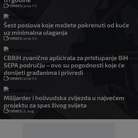
FORBES
|
prije 1 h
Šest poslova koje možete pokrenuti od kuće
uz minimalna ulaganja
FORBES
|
prije 5 h
CBBiH zvanično aplicirala za pristupanje BiH
SEPA području – ovo su pogodnosti koje će
donijeti građanima i privredi
FORBES
|
prije 5 h
Milijarder i holivudska zvijezda u najvećem
projektu za spas živog svijeta
FORBES
|
5. aug.