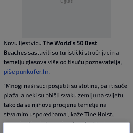
Oglas
Novu ljestvicu
The World's 50 Best
Beaches
sastavili su turistički stručnjaci na
temelju glasova više od tisuću poznavatelja,
piše punkufer.hr.
"Mnogi naši suci posjetili su stotine, pa i tisuće
plaža, a neki su obišli svaku zemlju na svijetu,
tako da se njihove procjene temelje na
stvarnim usporedbama", kaže
Tine Holst,
suosnivačica i glavna izvršna direktorica
projekta The World's 50 Best Beaches, i dodaje: