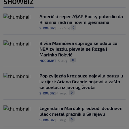
SHOWBIZ
Američki reper A$AP Rocky potvrdio da
Rihanna radi na novim pjesmama
0
SHOWBIZ
|
prije 5 h
|
Bivša Mamićeva supruga se udala za
NBA zvijezdu, pjevala se Rozga i
Marinko Rokvić
0
NOGOMET
|
5. aug.
|
Pop zvijezda kroz suze najavila pauzu u
karijeri: Ariana Grande pojasnila zašto
se povlači iz javnog života
0
SHOWBIZ
|
4. aug.
|
Legendarni Marduk predvodi dvodnevni
black metal praznik u Sarajevu
0
SHOWBIZ
|
3. aug.
|