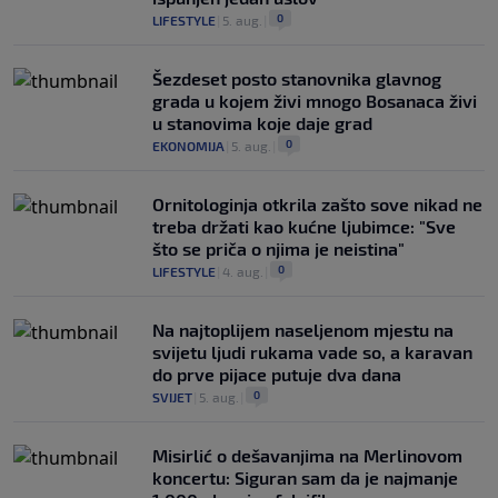
0
LIFESTYLE
|
5. aug.
|
Šezdeset posto stanovnika glavnog
grada u kojem živi mnogo Bosanaca živi
u stanovima koje daje grad
0
EKONOMIJA
|
5. aug.
|
Ornitologinja otkrila zašto sove nikad ne
treba držati kao kućne ljubimce: "Sve
što se priča o njima je neistina"
0
LIFESTYLE
|
4. aug.
|
Na najtoplijem naseljenom mjestu na
svijetu ljudi rukama vade so, a karavan
do prve pijace putuje dva dana
0
SVIJET
|
5. aug.
|
Misirlić o dešavanjima na Merlinovom
koncertu: Siguran sam da je najmanje