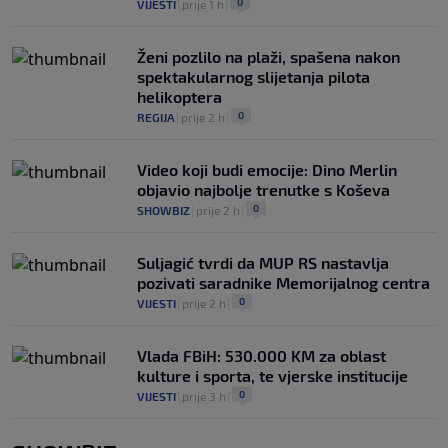
0
VIJESTI
|
prije 1 h
|
Ženi pozlilo na plaži, spašena nakon
spektakularnog slijetanja pilota
helikoptera
0
REGIJA
|
prije 2 h
|
Video koji budi emocije: Dino Merlin
objavio najbolje trenutke s Koševa
0
SHOWBIZ
|
prije 2 h
|
Suljagić tvrdi da MUP RS nastavlja
pozivati saradnike Memorijalnog centra
0
VIJESTI
|
prije 2 h
|
Vlada FBiH: 530.000 KM za oblast
kulture i sporta, te vjerske institucije
0
VIJESTI
|
prije 3 h
|