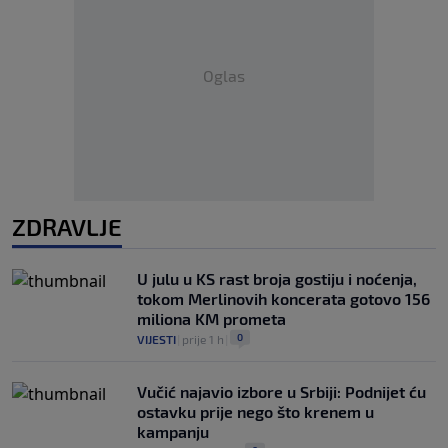
Oglas
ZDRAVLJE
U julu u KS rast broja gostiju i noćenja,
tokom Merlinovih koncerata gotovo 156
miliona KM prometa
0
VIJESTI
|
prije 1 h
|
Vučić najavio izbore u Srbiji: Podnijet ću
ostavku prije nego što krenem u
kampanju