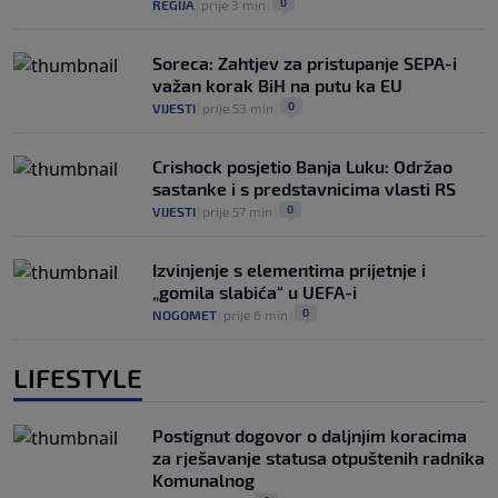
0
REGIJA
|
prije 3 min
|
Soreca: Zahtjev za pristupanje SEPA-i
važan korak BiH na putu ka EU
0
VIJESTI
|
prije 53 min
|
Crishock posjetio Banja Luku: Održao
sastanke i s predstavnicima vlasti RS
0
VIJESTI
|
prije 57 min
|
Izvinjenje s elementima prijetnje i
„gomila slabića“ u UEFA-i
0
NOGOMET
|
prije 6 min
|
LIFESTYLE
Postignut dogovor o daljnjim koracima
za rješavanje statusa otpuštenih radnika
Komunalnog