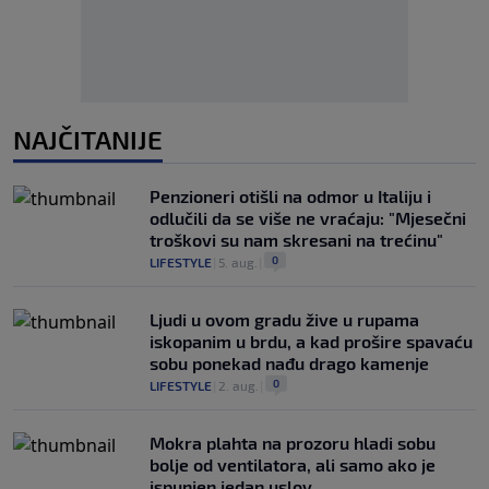
NAJČITANIJE
Penzioneri otišli na odmor u Italiju i
odlučili da se više ne vraćaju: "Mjesečni
troškovi su nam skresani na trećinu"
0
LIFESTYLE
|
5. aug.
|
Ljudi u ovom gradu žive u rupama
iskopanim u brdu, a kad prošire spavaću
sobu ponekad nađu drago kamenje
0
LIFESTYLE
|
2. aug.
|
Mokra plahta na prozoru hladi sobu
bolje od ventilatora, ali samo ako je
ispunjen jedan uslov