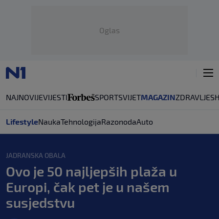
Oglas
NAJNOVIJE
VIJESTI
SPORT
SVIJET
MAGAZIN
ZDRAVLJE
S
Lifestyle
Nauka
Tehnologija
Razonoda
Auto
JADRANSKA OBALA
Ovo je 50 najljepših plaža u
Europi, čak pet je u našem
susjedstvu