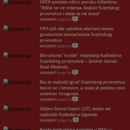
UEFA poslala oštru poruku Infantinu:
"Ništa se ne mijenja, bojkot Svjetskog
prvenstva i dalje je na snazi"
0
NOGOMET
|
prije 1 h
|
FIFA još nije uplatila obećani novac
gradovima domaćinima Svjetskog
prvenstva
0
NOGOMET
|
prije 1 h
|
Barcelona "krade" najboljeg fudbalera
Svjetskog prvenstva – žestok šamar
Real Madridu
0
NOGOMET
|
prije 1 h
|
Bio je najbolji igrač Svjetskog prvenstva,
bavio se i tenisom, a sada je postao novi
selektor Urugvaja
0
NOGOMET
|
prije 1 h
|
Ubijen David Owori (27), jedan od
najboljih fudbalera Ugande
0
NOGOMET
|
prije 2 h
|
Raste balkanska kolonija u PSV-u: