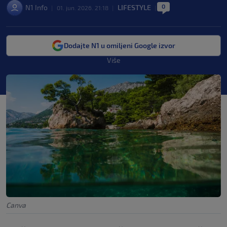
0
N1 Info
LIFESTYLE
|
01. jun. 2026. 21:18
|
|
Dodajte N1 u omiljeni Google izvor
Više
Canva