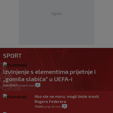
Oglas
SPORT
Izvinjenje s elementima prijetnje i
„gomila slabića“ u UEFA-i
0
NOGOMET
|
prije 6 min
|
Ako ste na moru, mogli biste sresti
Rogera Federera
0
TENIS
|
prije 35 min
|