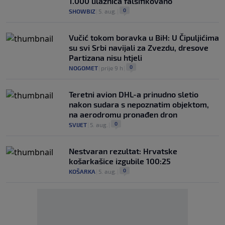
1.000 ulaznica falsifikovano
0
SHOWBIZ
|
5. aug.
|
Vučić tokom boravka u BiH: U Čipuljićima
su svi Srbi navijali za Zvezdu, dresove
Partizana nisu htjeli
0
NOGOMET
|
prije 9 h
|
Teretni avion DHL-a prinudno sletio
nakon sudara s nepoznatim objektom,
na aerodromu pronađen dron
0
SVIJET
|
5. aug.
|
Nestvaran rezultat: Hrvatske
košarkašice izgubile 100:25
0
KOŠARKA
|
5. aug.
|