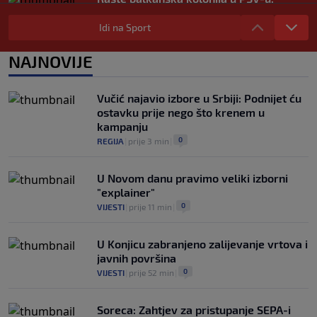
Reprezentativac Srbije stigao kod
Perišića i Bajraktarevića
Idi na Sport
0
NOGOMET
|
prije 2 h
|
NAJNOVIJE
Real Madrid je oborio rekord!
Talentovani ofanzivac za 135 miliona
eura stigao na Santiago Bernabeu
Vučić najavio izbore u Srbiji: Podnijet ću
0
NOGOMET
|
prije 3 h
|
ostavku prije nego što krenem u
kampanju
0
REGIJA
|
prije 3 min
|
U Novom danu pravimo veliki izborni
"explainer"
0
VIJESTI
|
prije 11 min
|
U Konjicu zabranjeno zalijevanje vrtova i
javnih površina
0
VIJESTI
|
prije 52 min
|
Soreca: Zahtjev za pristupanje SEPA-i