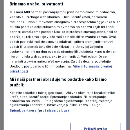
Brinemo o vašoj privatnosti
Mi i naši
603
partneri pohranjujemo i pristupamo osobnim podacima,
"Ne radi se samo o popularnosti ili
kao što su pretraga web stranica ili lični identifikatori, na vašem
prepoznatljivosti. Važno je cjelokupno iskustvo
računaru . Odabir Prihvatam omogućava praćenje tehnologije kako bi se
pružila podrška dolje prikazanim svrhama na osnovu kojih mi i naši
boravka na plaži."
partneri obrađujemo podatke Ukoliko je praćenje onemogućeno, neki od
sadržaja i reklama koje vidite možda neće biti relevantni za vas. Ovaj
odabir postavki možete ponovno odabrati i pritom promijeniti trenutni
Plaže se ocjenjuju prema nizu kriterija, među
odabir ili pristanak tako što ćete kliknuti na Upravljaj željenim
postavkama link na dnu ove web stranice [ili plutajuću ikonu u donjem
kojima su posebnosti i čistoća, a suci također
lijevom dijelu web stranice, ako je primjenjivo]. Vaš odabir će se
mijenjati u okviru našeg Wеб локација. Za više detalja, pogledajte
uzimaju u obzir pruža li plaža autentičan
Uredbu o postupanju s ličnim podacima.
Više informacija o vašoj
privatnosti
doživljaj prirode. Iako Grčka, Italija i Španjolska
Mi i naši partneri obrađujemo podatke kako bismo
dominiraju popisom, najviše su rangirane
pružali:
plaže često one koje zahtijevaju dodatni trud,
Koristite podatke o tačnoj geolokaciji. Aktivno skenirajte karakteristike
uređaja radi identifikacije. Spremanje podataka i/ili pristupanje
bilo da se do njih stiže brodom ili
podacima na uređaju. Prilagođeno oglašavanje i sadržaj, mjerenje
oglašavanja i sadržaja, istraživanje publike i razvoj usluga.
makadamskim putevima.
Spisak partnera (pružalaca usluga)
Također, pozornost sve privlače i plaže u
Prikaži svrhe