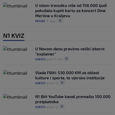
U istom trenutku više od 158.000 ljudi
pokušalo kupiti kartu za koncert Dine
Merlina u Kraljevu
0
REGIJA
|
3. aug.
|
N1 KVIZ
U Novom danu pravimo veliki izborni
"explainer"
0
VIJESTI
|
prije 11 min
|
Vlada FBiH: 530.000 KM za oblast
kulture i sporta, te vjerske institucije
0
VIJESTI
|
prije 3 h
|
N1 BiH YouTube kanal premašio 100.000
pretplatnika
0
VIJESTI
|
prije 5 h
|