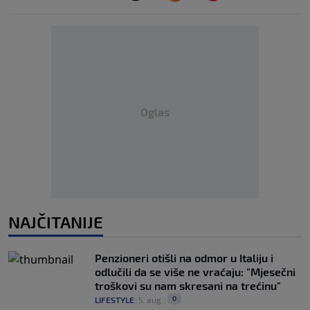
Oglas
NAJČITANIJE
Penzioneri otišli na odmor u Italiju i
odlučili da se više ne vraćaju: "Mjesečni
troškovi su nam skresani na trećinu"
0
LIFESTYLE
|
5. aug.
|