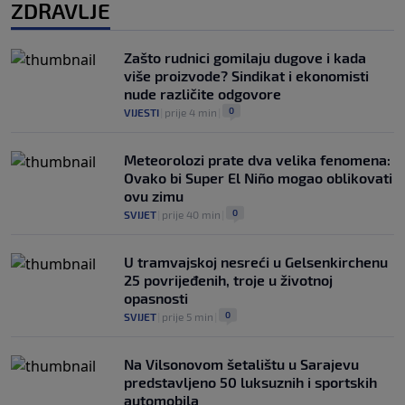
ZDRAVLJE
Zašto rudnici gomilaju dugove i kada
više proizvode? Sindikat i ekonomisti
nude različite odgovore
0
VIJESTI
|
prije 4 min
|
Meteorolozi prate dva velika fenomena:
Ovako bi Super El Niño mogao oblikovati
ovu zimu
0
SVIJET
|
prije 40 min
|
U tramvajskoj nesreći u Gelsenkirchenu
25 povrijeđenih, troje u životnoj
opasnosti
0
SVIJET
|
prije 5 min
|
Na Vilsonovom šetalištu u Sarajevu
predstavljeno 50 luksuznih i sportskih
automobila