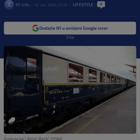
0
N1 Info
LIFESTYLE
|
12. jun. 2026. 07:10
|
|
Dodajte N1 u omiljeni Google izvor
Više
Ilustracija
|
Almir Razić/FENA