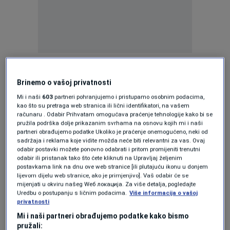
Tijekom putovanja putnici prolaze od Italije,
preko Slovenije, Hrvatske i Bosne i
Brinemo o vašoj privatnosti
Hercegovine, do Srbije i Bugarske te na koncu
Mi i naši
603
partneri pohranjujemo i pristupamo osobnim podacima,
kao što su pretraga web stranica ili lični identifikatori, na vašem
dolaze u Tursku. Točnije, Balkan Experience ide
računaru . Odabir Prihvatam omogućava praćenje tehnologije kako bi se
pružila podrška dolje prikazanim svrhama na osnovu kojih mi i naši
od Venecije do Trsta, Postojne, Pule, Rijeke,
partneri obrađujemo podatke Ukoliko je praćenje onemogućeno, neki od
sadržaja i reklama koje vidite možda neće biti relevantni za vas. Ovaj
Sarajeva, Mostara, Beograda, Sofije, Plovdiva
odabir postavki možete ponovno odabrati i pritom promijeniti trenutni
i Istanbula.
odabir ili pristanak tako što ćete kliknuti na Upravljaj željenim
postavkama link na dnu ove web stranice [ili plutajuću ikonu u donjem
lijevom dijelu web stranice, ako je primjenjivo]. Vaš odabir će se
Voz bi trebao evocirati zlatno doba
mijenjati u okviru našeg Wеб локација. Za više detalja, pogledajte
Uredbu o postupanju s ličnim podacima.
Više informacija o vašoj
legendarnog
Orient Expressa
dok je putovao
privatnosti
Europom, pa ne čudi što interijer voza podsjeća
Mi i naši partneri obrađujemo podatke kako bismo
pružali: