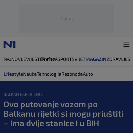
Oglas
NAJNOVIJE
VIJESTI
SPORT
SVIJET
MAGAZIN
ZDRAVLJE
S
Lifestyle
Nauka
Tehnologija
Razonoda
Auto
BALKAN EXPERIENCE
Ovo putovanje vozom po
Balkanu rijetki si mogu priuštiti
– ima dvije stanice i u BiH