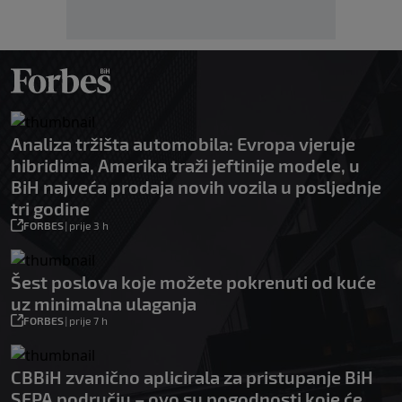
Analiza tržišta automobila: Evropa vjeruje
hibridima, Amerika traži jeftinije modele, u
BiH najveća prodaja novih vozila u posljednje
tri godine
FORBES
|
prije 3 h
Šest poslova koje možete pokrenuti od kuće
uz minimalna ulaganja
FORBES
|
prije 7 h
CBBiH zvanično aplicirala za pristupanje BiH
SEPA području – ovo su pogodnosti koje će