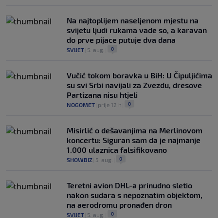
Na najtoplijem naseljenom mjestu na
svijetu ljudi rukama vade so, a karavan
do prve pijace putuje dva dana
0
SVIJET
|
5. aug.
|
Vučić tokom boravka u BiH: U Čipuljićima
su svi Srbi navijali za Zvezdu, dresove
Partizana nisu htjeli
0
NOGOMET
|
prije 12 h
|
Misirlić o dešavanjima na Merlinovom
koncertu: Siguran sam da je najmanje
1.000 ulaznica falsifikovano
0
SHOWBIZ
|
5. aug.
|
Teretni avion DHL-a prinudno sletio
nakon sudara s nepoznatim objektom,
na aerodromu pronađen dron
0
SVIJET
|
5. aug.
|