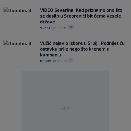
VIDEO Severina: Kad priznamo ono što
se desilo u Srebrenici bit ćemo vesele
države
0
VIJESTI
|
prije 2 h
|
Vučić najavio izbore u Srbiji: Podnijet ću
ostavku prije nego što krenem u
kampanju
0
REGIJA
|
prije 2 h
|
Oglas