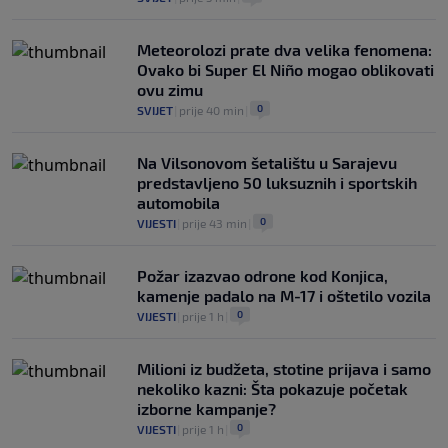
Meteorolozi prate dva velika fenomena:
Ovako bi Super El Niño mogao oblikovati
ovu zimu
0
SVIJET
|
prije 40 min
|
Na Vilsonovom šetalištu u Sarajevu
predstavljeno 50 luksuznih i sportskih
automobila
0
VIJESTI
|
prije 43 min
|
Požar izazvao odrone kod Konjica,
kamenje padalo na M-17 i oštetilo vozila
0
VIJESTI
|
prije 1 h
|
Milioni iz budžeta, stotine prijava i samo
nekoliko kazni: Šta pokazuje početak
izborne kampanje?
0
VIJESTI
|
prije 1 h
|