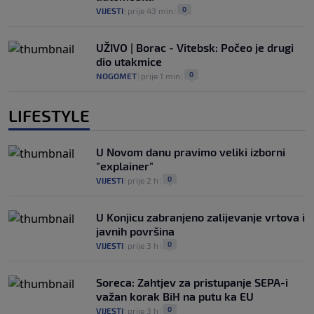
0
VIJESTI
|
prije 43 min
|
UŽIVO | Borac - Vitebsk: Počeo je drugi
dio utakmice
0
NOGOMET
|
prije 1 min
|
LIFESTYLE
U Novom danu pravimo veliki izborni
"explainer"
0
VIJESTI
|
prije 2 h
|
U Konjicu zabranjeno zalijevanje vrtova i
javnih površina
0
VIJESTI
|
prije 3 h
|
Soreca: Zahtjev za pristupanje SEPA-i
važan korak BiH na putu ka EU
0
VIJESTI
|
prije 3 h
|