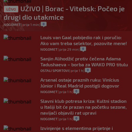
UŽIVO | Borac - Vitebsk: Počeo je
UŽIVO
drugi dio utakmice
0
NOGOMET
|
prije 1 min
|
Louis van Gaal pobijedio rak i poručio:
Ako vam treba selektor, pozovite mene!
0
NOGOMET
|
prije 29 min
|
Sanjin Alihodžić protiv čečena Adama
Tadushaeva – borba za WAKO PRO titulu
0
OSTALI SPORTOVI
|
prije 1 h
|
Arsenal ostaje praznih ruku: Vinícius
Júnior i Real Madrid postigli dogovor
0
NOGOMET
|
prije 1 h
|
Slavni klub potresa kriza: Kultni stadion
u Italiji bit će prazan na početku sezone,
navijači objavili rat upravi
0
NOGOMET
|
prije 1 h
|
Izvinjenje s elementima prijetnje i