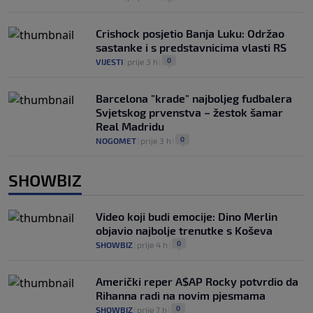
Crishock posjetio Banja Luku: Održao
sastanke i s predstavnicima vlasti RS
0
VIJESTI
|
prije 3 h
|
Barcelona "krade" najboljeg fudbalera
Svjetskog prvenstva – žestok šamar
Real Madridu
0
NOGOMET
|
prije 3 h
|
SHOWBIZ
Video koji budi emocije: Dino Merlin
objavio najbolje trenutke s Koševa
0
SHOWBIZ
|
prije 4 h
|
Američki reper A$AP Rocky potvrdio da
Rihanna radi na novim pjesmama
0
SHOWBIZ
|
prije 7 h
|