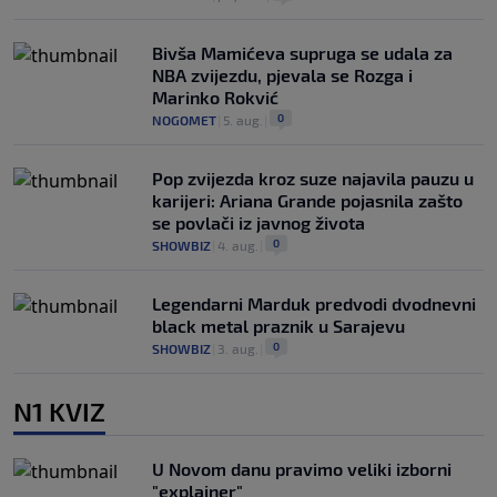
Bivša Mamićeva supruga se udala za
NBA zvijezdu, pjevala se Rozga i
Marinko Rokvić
0
NOGOMET
|
5. aug.
|
Pop zvijezda kroz suze najavila pauzu u
karijeri: Ariana Grande pojasnila zašto
se povlači iz javnog života
0
SHOWBIZ
|
4. aug.
|
Legendarni Marduk predvodi dvodnevni
black metal praznik u Sarajevu
0
SHOWBIZ
|
3. aug.
|
N1 KVIZ
U Novom danu pravimo veliki izborni
"explainer"