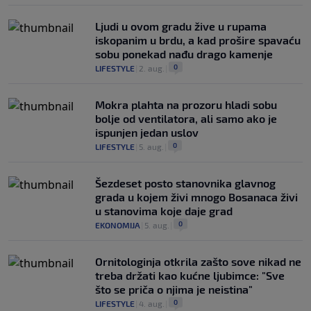
Ljudi u ovom gradu žive u rupama
iskopanim u brdu, a kad prošire spavaću
sobu ponekad nađu drago kamenje
0
LIFESTYLE
|
2. aug.
|
Mokra plahta na prozoru hladi sobu
bolje od ventilatora, ali samo ako je
ispunjen jedan uslov
0
LIFESTYLE
|
5. aug.
|
Šezdeset posto stanovnika glavnog
grada u kojem živi mnogo Bosanaca živi
u stanovima koje daje grad
0
EKONOMIJA
|
5. aug.
|
Ornitologinja otkrila zašto sove nikad ne
treba držati kao kućne ljubimce: "Sve
što se priča o njima je neistina"
0
LIFESTYLE
|
4. aug.
|