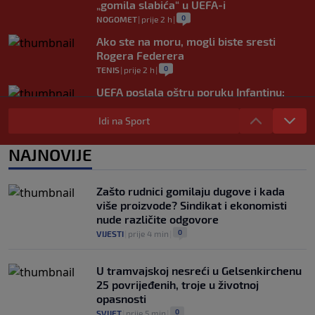
„gomila slabića“ u UEFA-i
0
NOGOMET
|
prije 2 h
|
Ako ste na moru, mogli biste sresti
Rogera Federera
0
TENIS
|
prije 2 h
|
UEFA poslala oštru poruku Infantinu:
"Ništa se ne mijenja, bojkot Svjetskog
prvenstva i dalje je na snazi"
Idi na Sport
0
NOGOMET
|
prije 3 h
|
NAJNOVIJE
FIFA još nije uplatila obećani novac
gradovima domaćinima Svjetskog
prvenstva
Zašto rudnici gomilaju dugove i kada
0
NOGOMET
|
prije 3 h
|
više proizvode? Sindikat i ekonomisti
nude različite odgovore
0
VIJESTI
|
prije 4 min
|
U tramvajskoj nesreći u Gelsenkirchenu
25 povrijeđenih, troje u životnoj
opasnosti
0
SVIJET
|
prije 5 min
|