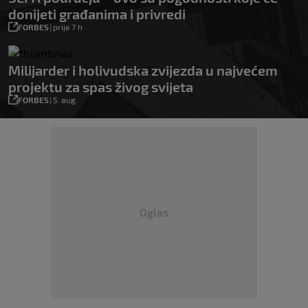
donijeti građanima i privredi
FORBES
|
prije 7 h
Milijarder i holivudska zvijezda u najvećem
projektu za spas živog svijeta
FORBES
|
5. aug.
Oglas