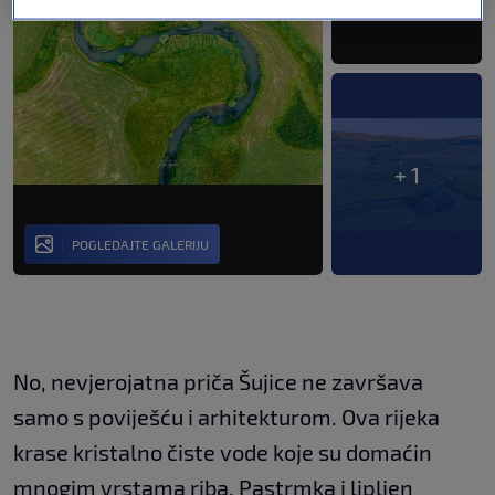
+ 1
POGLEDAJTE GALERIJU
No, nevjerojatna priča Šujice ne završava
samo s poviješću i arhitekturom. Ova rijeka
krase kristalno čiste vode koje su domaćin
mnogim vrstama riba. Pastrmka i lipljen