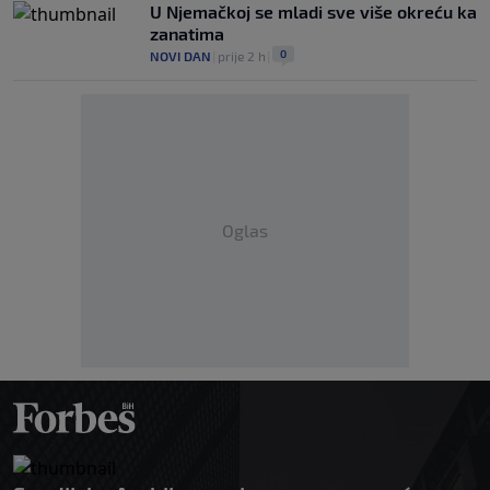
U Njemačkoj se mladi sve više okreću ka
zanatima
0
NOVI DAN
|
prije 2 h
|
Oglas