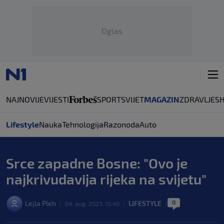
Oglas
NAJNOVIJE
VIJESTI
SPORT
SVIJET
MAGAZIN
ZDRAVLJE
S
Lifestyle
Nauka
Tehnologija
Razonoda
Auto
Srce zapadne Bosne: "Ovo je
najkrivudavija rijeka na svijetu"
0
Lejla Pleh
LIFESTYLE
|
04. aug. 2023. 15:40
|
|