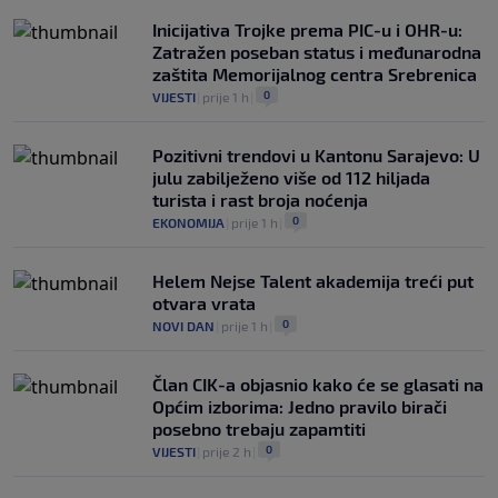
Inicijativa Trojke prema PIC-u i OHR-u:
Zatražen poseban status i međunarodna
zaštita Memorijalnog centra Srebrenica
0
VIJESTI
|
prije 1 h
|
Pozitivni trendovi u Kantonu Sarajevo: U
julu zabilježeno više od 112 hiljada
turista i rast broja noćenja
0
EKONOMIJA
|
prije 1 h
|
Helem Nejse Talent akademija treći put
otvara vrata
0
NOVI DAN
|
prije 1 h
|
Član CIK-a objasnio kako će se glasati na
Općim izborima: Jedno pravilo birači
posebno trebaju zapamtiti
0
VIJESTI
|
prije 2 h
|