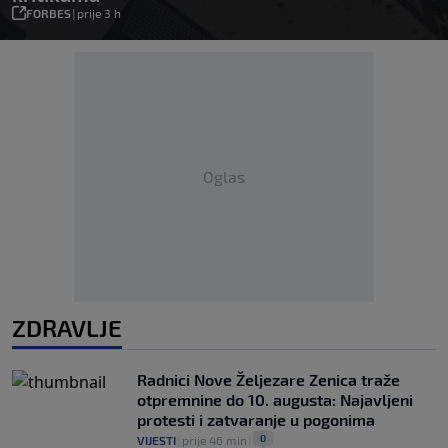
FORBES
|
prije 3 h
Oglas
ZDRAVLJE
Radnici Nove Željezare Zenica traže
otpremnine do 10. augusta: Najavljeni
protesti i zatvaranje u pogonima
0
VIJESTI
|
prije 46 min
|