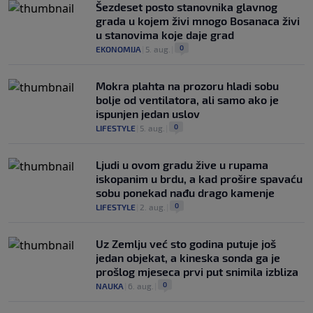
Šezdeset posto stanovnika glavnog
grada u kojem živi mnogo Bosanaca živi
u stanovima koje daje grad
0
EKONOMIJA
|
5. aug.
|
Mokra plahta na prozoru hladi sobu
bolje od ventilatora, ali samo ako je
ispunjen jedan uslov
0
LIFESTYLE
|
5. aug.
|
Ljudi u ovom gradu žive u rupama
iskopanim u brdu, a kad prošire spavaću
sobu ponekad nađu drago kamenje
0
LIFESTYLE
|
2. aug.
|
Uz Zemlju već sto godina putuje još
jedan objekat, a kineska sonda ga je
prošlog mjeseca prvi put snimila izbliza
0
NAUKA
|
6. aug.
|