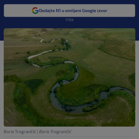
Dodajte N1 u omiljeni Google izvor
Više
Boris Trogrančić
|
Boris Trogrančić