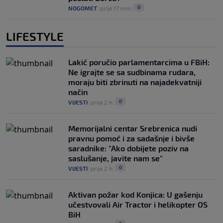
0
NOGOMET
|
prije 17 min
|
LIFESTYLE
Lakić poručio parlamentarcima u FBiH:
Ne igrajte se sa sudbinama rudara,
moraju biti zbrinuti na najadekvatniji
način
0
VIJESTI
|
prije 2 h
|
Memorijalni centar Srebrenica nudi
pravnu pomoć i za sadašnje i bivše
saradnike: "Ako dobijete poziv na
saslušanje, javite nam se"
0
VIJESTI
|
prije 2 h
|
Aktivan požar kod Konjica: U gašenju
učestvovali Air Tractor i helikopter OS
BiH