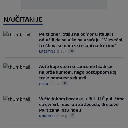
NAJČITANIJE
Penzioneri otišli na odmor u Italiju i
odlučili da se više ne vraćaju: "Mjesečni
troškovi su nam skresani na trećinu"
0
LIFESTYLE
|
5. aug.
|
Auto koje stoji na suncu ne hladi se
najbrže klimom, nego postupkom koji
traje petnaest sekundi
0
AUTO
|
6. aug.
|
Vučić tokom boravka u BiH: U Čipuljićima
su svi Srbi navijali za Zvezdu, dresove
Partizana nisu htjeli
0
NOGOMET
|
6. aug.
|