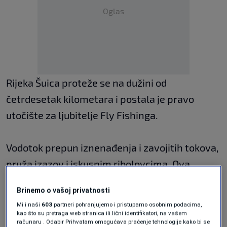
Oglas
Rijeka Šuica proteže se na dužini od
četrdesetak kilometara i postala je pravo
utočište za ljubitelje Fly Fishinga.
Vodotok prepun iznenađenja i zavojitih tokova,
pruža izazov i iskusnim ribolovcima. Ova
ponornica izvire južno od Kupreškog polja,
Brinemo o vašoj privatnosti
nedaleko od grada Livna, i svojim putem spaja
Mi i naši
603
partneri pohranjujemo i pristupamo osobnim podacima,
puteve prema Livnu, Kupresu i Tomislavgradu.
kao što su pretraga web stranica ili lični identifikatori, na vašem
računaru . Odabir Prihvatam omogućava praćenje tehnologije kako bi se