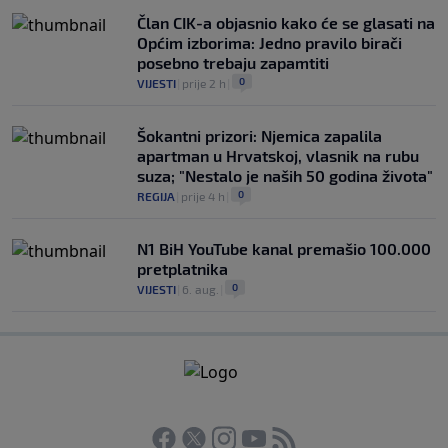
Član CIK-a objasnio kako će se glasati na
Općim izborima: Jedno pravilo birači
posebno trebaju zapamtiti
0
VIJESTI
|
prije 2 h
|
Šokantni prizori: Njemica zapalila
apartman u Hrvatskoj, vlasnik na rubu
suza; "Nestalo je naših 50 godina života"
0
REGIJA
|
prije 4 h
|
N1 BiH YouTube kanal premašio 100.000
pretplatnika
0
VIJESTI
|
6. aug.
|