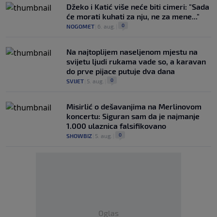
Džeko i Katić više neće biti cimeri: "Sada
će morati kuhati za nju, ne za mene..."
0
NOGOMET
|
6. aug.
|
Na najtoplijem naseljenom mjestu na
svijetu ljudi rukama vade so, a karavan
do prve pijace putuje dva dana
0
SVIJET
|
5. aug.
|
Misirlić o dešavanjima na Merlinovom
koncertu: Siguran sam da je najmanje
1.000 ulaznica falsifikovano
0
SHOWBIZ
|
5. aug.
|
Oglas