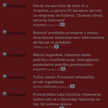
Horde zla poručile da neće ići u
Vrapčiće, a upravu FK Sarajevo okrivili
za neigranje na Koševu: "Ovakav odnos
nećemo tolerisati"
0
NOGOMET
|
prije 1 h
|
Đoković predložio promjene u tenisu,
Amerikanac komentarisao: Interesantno
da Novak to predlaže
0
TENIS
|
prije 1 h
|
Nakon Argentine, Infantino dobio
podršku i konfederacije: Jednoglasno
ponavljamo podršku predsjedniku
0
NOGOMET
|
prije 2 h
|
Tužne vijesti: Preminuo nekadašnji
prvak Jugoslavije
0
OSTALI SPORTOVI
|
prije 2 h
|
Pravna bitka Luke Dončića i Anamarije
Goltes seli se u Sloveniju: Spominje se
čak 50 miliona dolara