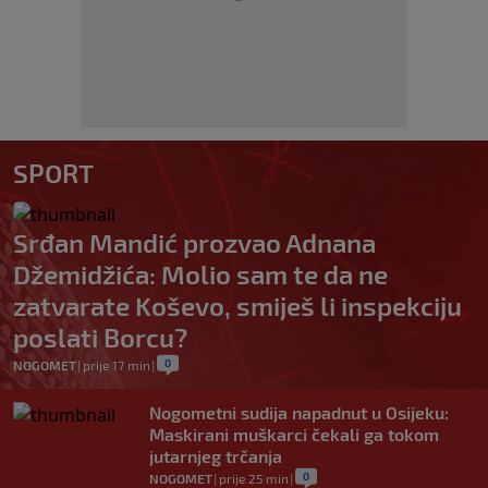
SPORT
Srđan Mandić prozvao Adnana
Džemidžića: Molio sam te da ne
zatvarate Koševo, smiješ li inspekciju
poslati Borcu?
0
NOGOMET
|
prije 17 min
|
Nogometni sudija napadnut u Osijeku:
Maskirani muškarci čekali ga tokom
jutarnjeg trčanja
0
NOGOMET
|
prije 25 min
|