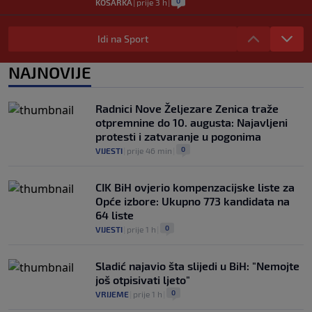
0
KOŠARKA
|
prije 3 h
|
Danas počinje nova sezona šampionata
BiH: Željezničar protiv novajlije na
Idi na Sport
Grbavici
0
NOGOMET
|
prije 3 h
|
NAJNOVIJE
Infantino u jeku brojnih kritika, dobio
javnu podršku jednog nogometnog
Radnici Nove Željezare Zenica traže
saveza, ali i jednu kritiku
otpremnine do 10. augusta: Najavljeni
0
NOGOMET
|
prije 4 h
|
protesti i zatvaranje u pogonima
0
VIJESTI
|
prije 46 min
|
CIK BiH ovjerio kompenzacijske liste za
Opće izbore: Ukupno 773 kandidata na
64 liste
0
VIJESTI
|
prije 1 h
|
Sladić najavio šta slijedi u BiH: "Nemojte
još otpisivati ljeto"
0
VRIJEME
|
prije 1 h
|