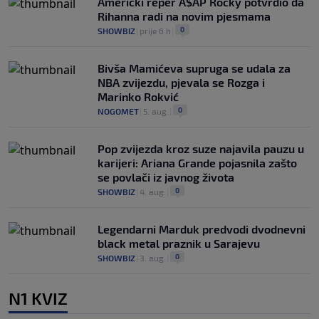
Američki reper A$AP Rocky potvrdio da
Rihanna radi na novim pjesmama
0
SHOWBIZ
|
prije 6 h
|
Bivša Mamićeva supruga se udala za
NBA zvijezdu, pjevala se Rozga i
Marinko Rokvić
0
NOGOMET
|
5. aug.
|
Pop zvijezda kroz suze najavila pauzu u
karijeri: Ariana Grande pojasnila zašto
se povlači iz javnog života
0
SHOWBIZ
|
4. aug.
|
Legendarni Marduk predvodi dvodnevni
black metal praznik u Sarajevu
0
SHOWBIZ
|
3. aug.
|
N1 KVIZ