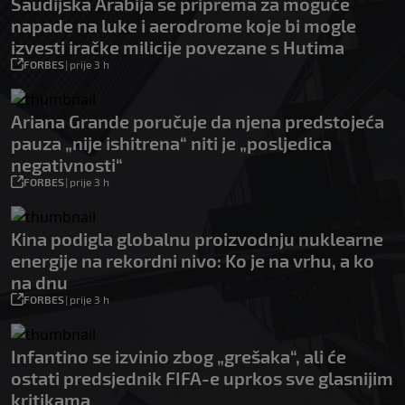
Saudijska Arabija se priprema za moguće
napade na luke i aerodrome koje bi mogle
izvesti iračke milicije povezane s Hutima
FORBES
|
prije 3 h
Ariana Grande poručuje da njena predstojeća
pauza „nije ishitrena“ niti je „posljedica
negativnosti“
FORBES
|
prije 3 h
Kina podigla globalnu proizvodnju nuklearne
energije na rekordni nivo: Ko je na vrhu, a ko
na dnu
FORBES
|
prije 3 h
Infantino se izvinio zbog „grešaka“, ali će
ostati predsjednik FIFA-e uprkos sve glasnijim
kritikama