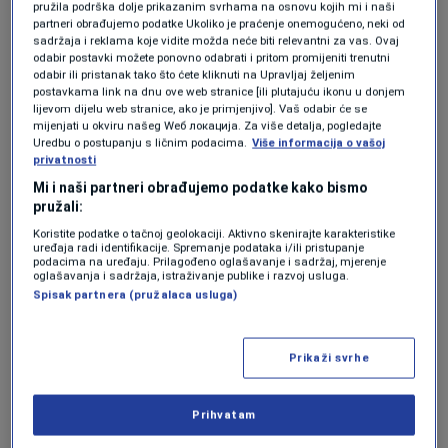
pružila podrška dolje prikazanim svrhama na osnovu kojih mi i naši
partneri obrađujemo podatke Ukoliko je praćenje onemogućeno, neki od
Središnji komad ovog prirodnog bogaćenja je
sadržaja i reklama koje vidite možda neće biti relevantni za vas. Ovaj
odabir postavki možete ponovno odabrati i pritom promijeniti trenutni
Galečki most koji se smatra remek-djelom
odabir ili pristanak tako što ćete kliknuti na Upravljaj željenim
postavkama link na dnu ove web stranice [ili plutajuću ikonu u donjem
starim gotovo 2000 godina. Ovaj most, u obliku
lijevom dijelu web stranice, ako je primjenjivo]. Vaš odabir će se
mijenjati u okviru našeg Wеб локација. Za više detalja, pogledajte
luka, premošćuje rijeku Šuicu i svjedoči o
Uredbu o postupanju s ličnim podacima.
Više informacija o vašoj
bogatoj povijesti ovog kraja.
privatnosti
Mi i naši partneri obrađujemo podatke kako bismo
pružali:
Njegova arhitektura i starina privlače
Koristite podatke o tačnoj geolokaciji. Aktivno skenirajte karakteristike
uređaja radi identifikacije. Spremanje podataka i/ili pristupanje
znatiželjnike i historičare iz cijelog svijeta.
podacima na uređaju. Prilagođeno oglašavanje i sadržaj, mjerenje
oglašavanja i sadržaja, istraživanje publike i razvoj usluga.
Spisak partnera (pružalaca usluga)
Prikaži svrhe
Prihvatam