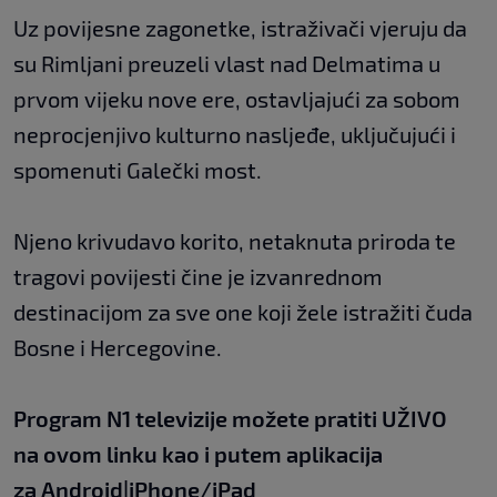
Uz povijesne zagonetke, istraživači vjeruju da
su Rimljani preuzeli vlast nad Delmatima u
prvom vijeku nove ere, ostavljajući za sobom
neprocjenjivo kulturno nasljeđe, uključujući i
spomenuti Galečki most.
Njeno krivudavo korito, netaknuta priroda te
tragovi povijesti čine je izvanrednom
destinacijom za sve one koji žele istražiti čuda
Bosne i Hercegovine.
Program N1 televizije možete pratiti UŽIVO
na
ovom linku
kao i putem aplikacija
za
An
droid
|
iPhone/iPad