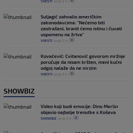
0
VIJESTI
|
prije 2 h
|
Suljagić zahvalio američkim
zakonodavcima: "Nećemo biti
zastrašeni, branit ćemo istinu i čuvati
uspomenu na žrtve"
0
VIJESTI
|
prije 2 h
|
Kovačević: Cvitanović govorom mržnje
poručuje da nisam kršten, meni kućni
odgoj nalaže da ne mrzim
0
VIJESTI
|
prije 3 h
|
SHOWBIZ
Video koji budi emocije: Dino Merlin
objavio najbolje trenutke s Koševa
0
SHOWBIZ
|
prije 3 h
|