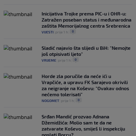
Inicijativa Trojke prema PIC-u i OHR-u:
Zatražen poseban status i međunarodna
zaštita Memorijalnog centra Srebrenica
0
VIJESTI
|
prije 1 h
|
Sladić najavio šta slijedi u BiH: "Nemojte
još otpisivati ljeto"
0
VRIJEME
|
prije 1 h
|
Horde zla poručile da neće ići u
Vrapčiće, a upravu FK Sarajevo okrivili
za neigranje na Koševu: "Ovakav odnos
nećemo tolerisati"
0
NOGOMET
|
prije 1 h
|
Srđan Mandić prozvao Adnana
Džemidžića: Molio sam te da ne
zatvarate Koševo, smiješ li inspekciju
poslati Borcu?