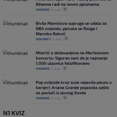
Rihanna radi na novim pjesmama
0
SHOWBIZ
|
6. aug.
|
Bivša Mamićeva supruga se udala za
NBA zvijezdu, pjevala se Rozga i
Marinko Rokvić
0
NOGOMET
|
5. aug.
|
Misirlić o dešavanjima na Merlinovom
koncertu: Siguran sam da je najmanje
1.000 ulaznica falsifikovano
0
SHOWBIZ
|
5. aug.
|
Pop zvijezda kroz suze najavila pauzu u
karijeri: Ariana Grande pojasnila zašto
se povlači iz javnog života
0
SHOWBIZ
|
4. aug.
|
N1 KVIZ