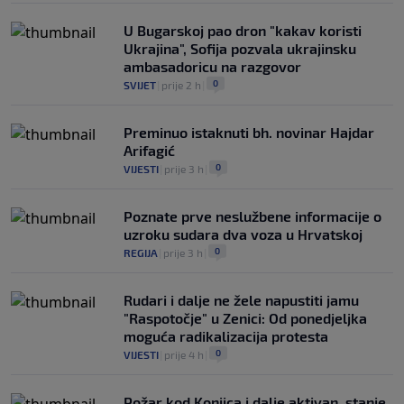
U Bugarskoj pao dron "kakav koristi
Ukrajina", Sofija pozvala ukrajinsku
ambasadoricu na razgovor
0
SVIJET
|
prije 2 h
|
Preminuo istaknuti bh. novinar Hajdar
Arifagić
0
VIJESTI
|
prije 3 h
|
Poznate prve neslužbene informacije o
uzroku sudara dva voza u Hrvatskoj
0
REGIJA
|
prije 3 h
|
Rudari i dalje ne žele napustiti jamu
"Raspotočje" u Zenici: Od ponedjeljka
moguća radikalizacija protesta
0
VIJESTI
|
prije 4 h
|
Požar kod Konjica i dalje aktivan, stanje