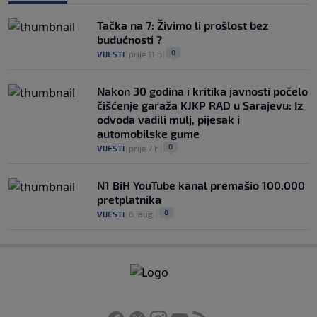
Tačka na 7: Živimo li prošlost bez
budućnosti ?
0
VIJESTI
|
prije 11 h
|
Nakon 30 godina i kritika javnosti počelo
čišćenje garaža KJKP RAD u Sarajevu: Iz
odvoda vadili mulj, pijesak i
automobilske gume
0
VIJESTI
|
prije 7 h
|
N1 BiH YouTube kanal premašio 100.000
pretplatnika
0
VIJESTI
|
6. aug.
|