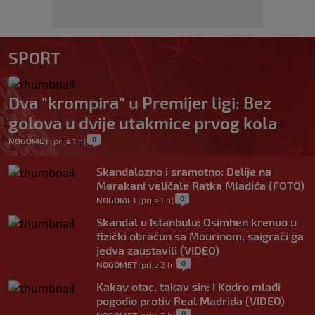
SPORT
Dva "krompira" u Premijer ligi: Bez
golova u dvije utakmice prvog kola
0
NOGOMET
|
prije 1 h
|
Skandalozno i sramotno: Delije na
Marakani veličale Ratka Mladića (FOTO)
0
NOGOMET
|
prije 1 h
|
Skandal u Istanbulu: Osimhen krenuo u
fizički obračun sa Mourinom, saigrači ga
jedva zaustavili (VIDEO)
0
NOGOMET
|
prije 2 h
|
Kakav otac, takav sin: I Kodro mlađi
pogodio protiv Real Madrida (VIDEO)
0