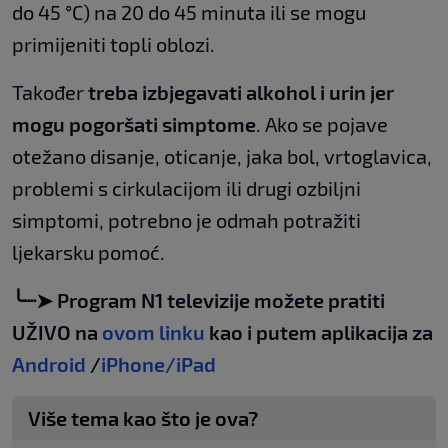
do 45 °C) na 20 do 45 minuta ili se mogu
primijeniti topli oblozi.
Također
treba izbjegavati alkohol i urin jer
mogu pogoršati simptome
. Ako se pojave
otežano disanje, oticanje, jaka bol, vrtoglavica,
problemi s cirkulacijom ili drugi ozbiljni
simptomi, potrebno je odmah potražiti
ljekarsku pomoć.
╰┈➤ Program N1 televizije možete pratiti
UŽIVO na
ovom linku
kao i putem aplikacija za
Android
/
iPhone/iPad
Više tema kao što je ova?