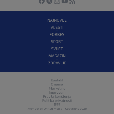
NAJNOVIJE
VIJESTI
FORBES
SPORT
SVIJET
MAGAZIN
ZDRAVLJE
Kontakt
O nama
Marketing
Impresum
Pravila korištenja
Politika privatnosti
RSS
Member of
United Media
- Copyright 2026