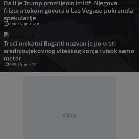
Da li je Trump promijenio imidž: Njegova
frizura tokom govora u Las Vegasu pokrenula
spekulacije
FORBES
|
prije 12 h
Treći unikatni Bugatti nazvan je po vrsti
srednjovjekovnog viteškog konja i visok samo
metar
FORBES
|
prije 11 h
Oglas