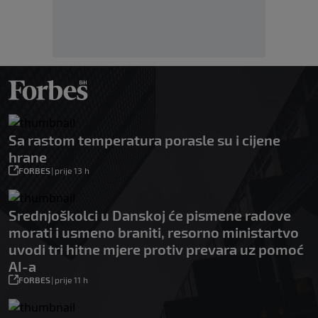
Sa rastom temperatura porasle su i cijene
hrane
FORBES
|
prije 13 h
Srednjoškolci u Danskoj će pismene radove
morati i usmeno braniti, resorno ministartvo
uvodi tri hitne mjere protiv prevara uz pomoć
AI-a
FORBES
|
prije 11 h