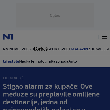
Oglas
NAJNOVIJE
VIJESTI
SPORT
SVIJET
MAGAZIN
ZDRAVLJE
S
Lifestyle
Nauka
Tehnologija
Razonoda
Auto
LJETNI VODIČ
Stigao alarm za kupače: Ove
meduze su preplavile omiljene
destinacije, jedna od
najneugodnijih nalazi se u