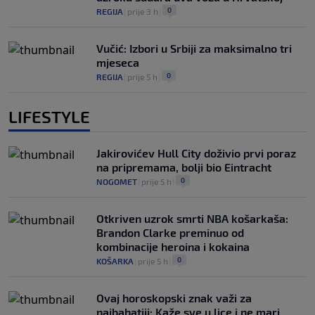
0
REGIJA
|
prije 3 h
|
Vučić: Izbori u Srbiji za maksimalno tri
mjeseca
0
REGIJA
|
prije 5 h
|
LIFESTYLE
Jakirovićev Hull City doživio prvi poraz
na pripremama, bolji bio Eintracht
0
NOGOMET
|
prije 5 h
|
Otkriven uzrok smrti NBA košarkaša:
Brandon Clarke preminuo od
kombinacije heroina i kokaina
0
KOŠARKA
|
prije 5 h
|
Ovaj horoskopski znak važi za
najbahatiji: Kaže sve u lice i ne mari