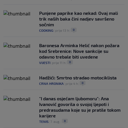
Punjene paprike kao nekad: Ovaj mali
trik naših baka čini nadjev savršeno
sočnim
0
COOKING
|
prije 13 h
|
Baronesa Arminka Helić nakon požara
kod Srebrenice: Nove sankcije su
odavno trebale biti uvedene
0
VIJESTI
|
prije 11 h
|
Hadžići: Smrtno stradao motociklista
0
CRNA HRONIKA
|
prije 4 h
|
"I danas osjećam ljubomoru": Ana
Ivanović govorila o svojoj ljepoti i
predrasudama koje su je pratile tokom
karijere
0
TENIS
|
7. aug.
|