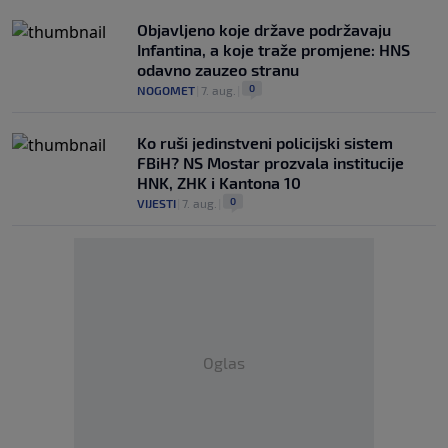
Objavljeno koje države podržavaju
Infantina, a koje traže promjene: HNS
odavno zauzeo stranu
0
NOGOMET
|
7. aug.
|
Ko ruši jedinstveni policijski sistem
FBiH? NS Mostar prozvala institucije
HNK, ZHK i Kantona 10
0
VIJESTI
|
7. aug.
|
Oglas