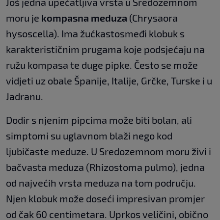
Još jedna upečatljiva vrsta u Sredozemnom
moru je
kompasna meduza
(Chrysaora
hysoscella). Ima žućkastosmeđi klobuk s
karakterističnim prugama koje podsjećaju na
ružu kompasa te duge pipke. Često se može
vidjeti uz obale Španije, Italije, Grčke, Turske i u
Jadranu.
Dodir s njenim pipcima može biti bolan, ali
simptomi su uglavnom blaži nego kod
ljubičaste meduze. U Sredozemnom moru živi i
bačvasta meduza (Rhizostoma pulmo), jedna
od najvećih vrsta meduza na tom području.
Njen klobuk može doseći impresivan promjer
od čak 60 centimetara. Uprkos veličini, obično