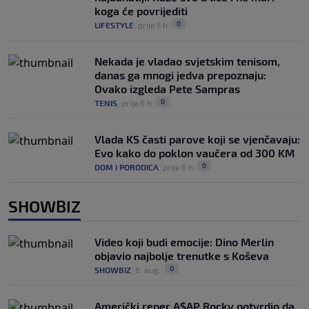
koga će povrijediti
0
LIFESTYLE
|
prije 5 h
|
Nekada je vladao svjetskim tenisom,
danas ga mnogi jedva prepoznaju:
Ovako izgleda Pete Sampras
0
TENIS
|
prije 6 h
|
Vlada KS časti parove koji se vjenčavaju:
Evo kako do poklon vaučera od 300 KM
0
DOM I PORODICA
|
prije 6 h
|
SHOWBIZ
Video koji budi emocije: Dino Merlin
objavio najbolje trenutke s Koševa
0
SHOWBIZ
|
6. aug.
|
Američki reper A$AP Rocky potvrdio da