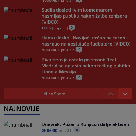
NOGOMET
|
prije 3 h
|
Sudija dosjetljivim komentarom
nasmijao publiku nakon žalbe tenisera
(VIDEO)
0
TENIS
|
prije 3 h
|
Haos u Irskoj: Navijač utrčao na teren i
nasrnuo na gostujuće fudbalere (VIDEO)
0
NOGOMET
|
prije 3 h
|
Rivalstvo je ostalo po strani: Real
Madrid se oglasio nakon teškog gubitka
Lionela Messija
0
NOGOMET
|
prije 4 h
|
WNBA igračice odgovorile Kanteru
nakon provokacije: "Nećemo biti politički
Idi na Sport
pijuni"
0
KOŠARKA
|
prije 4 h
|
NAJNOVIJE
Infantino nekada poručivao: "Novac
FIFA-e je vaš novac", danas se suočava s
Dnevnik: Požar u Konjicu i dalje aktivan
najvećom krizom
0
DNEVNIK
|
prije 2 h
|
0
NOGOMET
|
prije 5 h
|