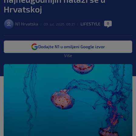
Hrvatskoj
0
N1 Hrvatska
LIFESTYLE
|
09. jul. 2026. 08:21
|
|
Dodajte N1 u omiljeni Google izvor
Više