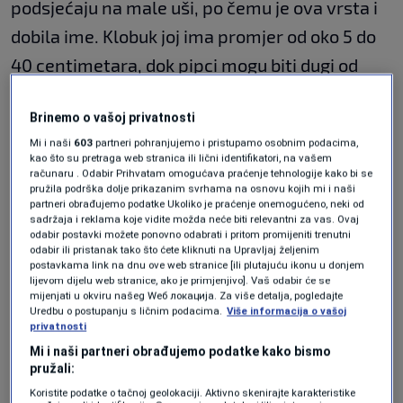
podsjećaju na male uši, po čemu je ova vrsta i
dobila ime. Klobuk joj ima promjer od oko 5 do
40 centimetara, dok pipci mogu biti dugi od
nekoliko centimetara do oko jednog metra,
Brinemo o vašoj privatnosti
piše Euronews.
Mi i naši
603
partneri pohranjujemo i pristupamo osobnim podacima,
kao što su pretraga web stranica ili lični identifikatori, na vašem
Za ljude se uhata meduza smatra uglavnom
računaru . Odabir Prihvatam omogućava praćenje tehnologije kako bi se
pružila podrška dolje prikazanim svrhama na osnovu kojih mi i naši
bezopasnom jer njene žarne ćelije obično
partneri obrađujemo podatke Ukoliko je praćenje onemogućeno, neki od
izazivaju tek blagu iritaciju kože. Međutim, u
sadržaja i reklama koje vidite možda neće biti relevantni za vas. Ovaj
odabir postavki možete ponovno odabrati i pritom promijeniti trenutni
Baltičkom i Sjevernom moru živi i
lavlja
odabir ili pristanak tako što ćete kliknuti na Upravljaj željenim
postavkama link na dnu ove web stranice [ili plutajuću ikonu u donjem
meduza
(Cyanea capillata). Poznata je i kao
lijevom dijelu web stranice, ako je primjenjivo]. Vaš odabir će se
mijenjati u okviru našeg Wеб локација. Za više detalja, pogledajte
žuta žarnjača, a stanovnici obale često je
Uredbu o postupanju s ličnim podacima.
Više informacija o vašoj
privatnosti
nazivaju "vatrenom meduzom".
Mi i naši partneri obrađujemo podatke kako bismo
pružali:
Njeni dugi pipci mogu izazvati bolne opekotine,
Koristite podatke o tačnoj geolokaciji. Aktivno skenirajte karakteristike