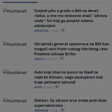
Susjedi pišu o gradu u BiH na devet
rijeka, a ime mu doslovno znači "zdrava
voda": Svi koji ga posjete ostanu
oduševljeni
0
LIFESTYLE
|
7. aug.
|
Ukrajinski general upozorava na BiH kao
mogući novi front ruskog hibridnog rata:
Posebno izdvaja Brčko
0
VIJESTI
|
prije 13 h
|
Auto koje stoji na suncu ne hladi se
najbrže klimom, nego postupkom koji
traje petnaest sekundi
0
AUTO
|
6. aug.
|
Doktori: Za zdravo srce treba jesti dvije
supernamirnice
0
ZDRAVLJE
|
7. aug.
|