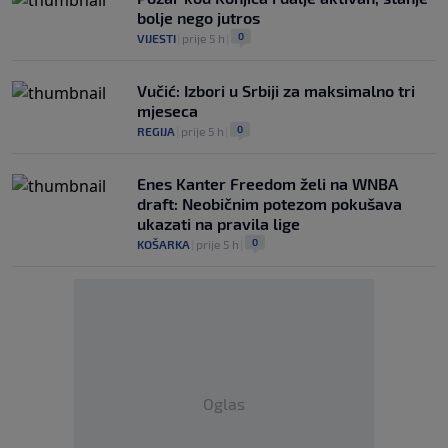
bolje nego jutros
0
VIJESTI
|
prije 5 h
|
Vučić: Izbori u Srbiji za maksimalno tri
mjeseca
0
REGIJA
|
prije 5 h
|
Enes Kanter Freedom želi na WNBA
draft: Neobičnim potezom pokušava
ukazati na pravila lige
0
KOŠARKA
|
prije 5 h
|
Oglas