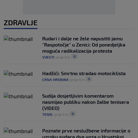
ZDRAVLJE
Rudari i dalje ne žele napustiti jamu
"Raspotočje" u Zenici: Od ponedjeljka
moguća radikalizacija protesta
0
VIJESTI
|
prije 4 h
|
Hadžići: Smrtno stradao motociklista
0
CRNA HRONIKA
|
prije 4 h
|
Sudija dosjetljivim komentarom
nasmijao publiku nakon žalbe tenisera
(VIDEO)
0
TENIS
|
prije 3 h
|
Poznate prve neslužbene informacije o
uzroku sudara dva voza u Hrvatskoj