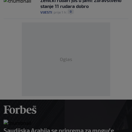
Zenički rudari još u jami: Zdravstveno
stanje 11 rudara dobro
0
VIJESTI
|
prije 1 h
|
Oglas
Saudijska Arabija se priprema za moguće