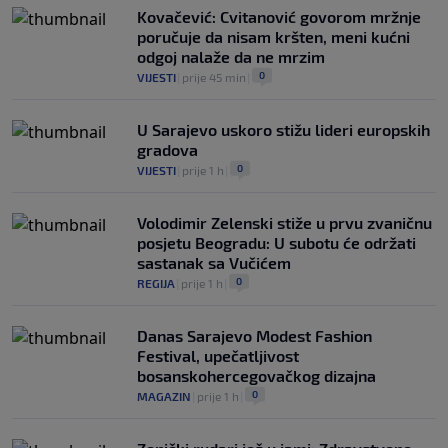
Kovačević: Cvitanović govorom mržnje
poručuje da nisam kršten, meni kućni
odgoj nalaže da ne mrzim
0
VIJESTI
|
prije 45 min
|
U Sarajevo uskoro stižu lideri europskih
gradova
0
VIJESTI
|
prije 1 h
|
Volodimir Zelenski stiže u prvu zvaničnu
posjetu Beogradu: U subotu će održati
sastanak sa Vučićem
0
REGIJA
|
prije 1 h
|
Danas Sarajevo Modest Fashion
Festival, upečatljivost
bosanskohercegovačkog dizajna
0
MAGAZIN
|
prije 1 h
|