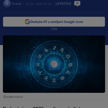
0
Grand
LIFESTYLE
|
10. jun. 2026. 07:42
|
|
Dodajte N1 u omiljeni Google izvor
Više
Shutterstock