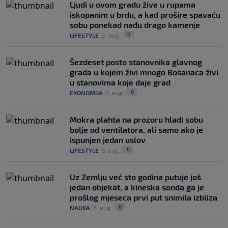
Ljudi u ovom gradu žive u rupama
iskopanim u brdu, a kad prošire spavaću
sobu ponekad nađu drago kamenje
0
LIFESTYLE
|
2. aug.
|
Šezdeset posto stanovnika glavnog
grada u kojem živi mnogo Bosanaca živi
u stanovima koje daje grad
0
EKONOMIJA
|
5. aug.
|
Mokra plahta na prozoru hladi sobu
bolje od ventilatora, ali samo ako je
ispunjen jedan uslov
0
LIFESTYLE
|
5. aug.
|
Uz Zemlju već sto godina putuje još
jedan objekat, a kineska sonda ga je
prošlog mjeseca prvi put snimila izbliza
0
NAUKA
|
6. aug.
|