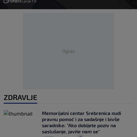
FORBES
|
prije 1 h
Oglas
ZDRAVLJE
Memorijalni centar Srebrenica nudi
pravnu pomoć i za sadašnje i bivše
saradnike: "Ako dobijete poziv na
saslušanje, javite nam se"