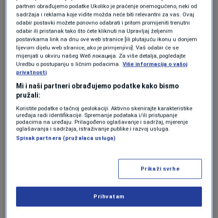
Mnogi pripadnici ovog znaka mogli bi da dobiju
partneri obrađujemo podatke Ukoliko je praćenje onemogućeno, neki od
povišicu, bonus ili dodatni izvor prihoda. Neki
sadržaja i reklama koje vidite možda neće biti relevantni za vas. Ovaj
odabir postavki možete ponovno odabrati i pritom promijeniti trenutni
će profitirati kroz nasljedstvo, povraćaj poreza
odabir ili pristanak tako što ćete kliknuti na Upravljaj željenim
postavkama link na dnu ove web stranice [ili plutajuću ikonu u donjem
ili novac koji dolazi iz neočekivanog pravca.
lijevom dijelu web stranice, ako je primjenjivo]. Vaš odabir će se
mijenjati u okviru našeg Wеб локација. Za više detalja, pogledajte
Pored toga, biće okruženi ljudima spremnim da
Uredbu o postupanju s ličnim podacima.
Više informacija o vašoj
privatnosti
im pruže podršku ili pomognu u realizaciji
Mi i naši partneri obrađujemo podatke kako bismo
važnih poslovnih planova.
pružali:
Koristite podatke o tačnoj geolokaciji. Aktivno skenirajte karakteristike
Period do kraja juna za Škorpije bi mogao da
uređaja radi identifikacije. Spremanje podataka i/ili pristupanje
podacima na uređaju. Prilagođeno oglašavanje i sadržaj, mjerenje
oglašavanja i sadržaja, istraživanje publike i razvoj usluga.
bude jedan od najisplativijih u ovoj godini.
Spisak partnera (pružalaca usluga)
Vaga
Prikaži svrhe
Vagama se otvaraju vrata novih mogućnosti
kada je riječ o zaradi. Ono što je posebno
Prihvatam
zanimljivo jeste da će mnogi pripadnici ovog