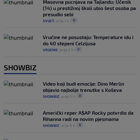
Masovna pucnjava na Tajlandu: Učenik
(14) u prestižnoj školi ubio šest osoba pa
presudio sebi
0
SVIJET
|
prije 1 h
|
Vrućine ne posustaju: Temperature idu i
do 40 stepeni Celzijusa
0
VRIJEME
|
prije 2 h
|
SHOWBIZ
Video koji budi emocije: Dino Merlin
objavio najbolje trenutke s Koševa
0
SHOWBIZ
|
prije 3 h
|
Američki reper A$AP Rocky potvrdio da
Rihanna radi na novim pjesmama
0
SHOWBIZ
|
prije 6 h
|