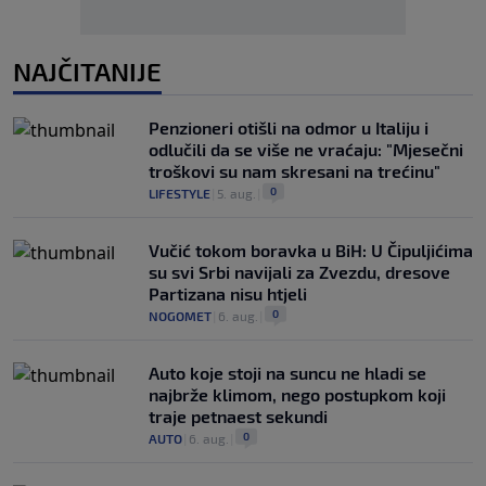
NAJČITANIJE
Penzioneri otišli na odmor u Italiju i
odlučili da se više ne vraćaju: "Mjesečni
troškovi su nam skresani na trećinu"
0
LIFESTYLE
|
5. aug.
|
Vučić tokom boravka u BiH: U Čipuljićima
su svi Srbi navijali za Zvezdu, dresove
Partizana nisu htjeli
0
NOGOMET
|
6. aug.
|
Auto koje stoji na suncu ne hladi se
najbrže klimom, nego postupkom koji
traje petnaest sekundi
0
AUTO
|
6. aug.
|