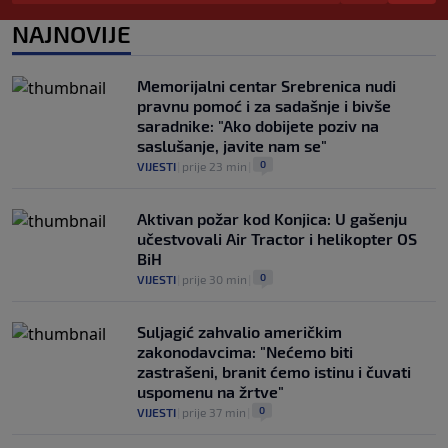
Allah, Allah, Allah, Allah… Mohamed
NAJNOVIJE
Salah! (VIDEO)
0
NOGOMET
|
6. aug.
|
Memorijalni centar Srebrenica nudi
pravnu pomoć i za sadašnje i bivše
saradnike: "Ako dobijete poziv na
saslušanje, javite nam se"
0
VIJESTI
|
prije 23 min
|
Aktivan požar kod Konjica: U gašenju
učestvovali Air Tractor i helikopter OS
BiH
0
VIJESTI
|
prije 30 min
|
Suljagić zahvalio američkim
zakonodavcima: "Nećemo biti
zastrašeni, branit ćemo istinu i čuvati
uspomenu na žrtve"
0
VIJESTI
|
prije 37 min
|