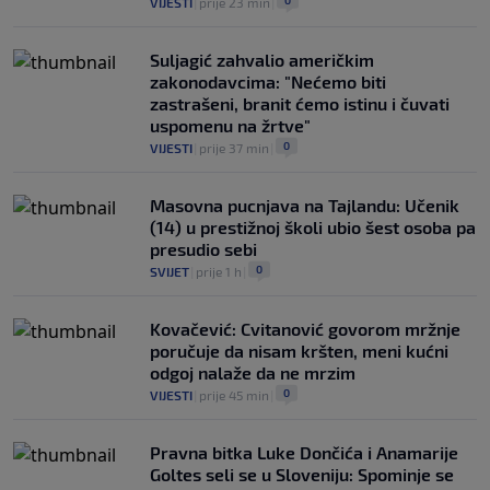
0
VIJESTI
|
prije 23 min
|
Suljagić zahvalio američkim
zakonodavcima: "Nećemo biti
zastrašeni, branit ćemo istinu i čuvati
uspomenu na žrtve"
0
VIJESTI
|
prije 37 min
|
Masovna pucnjava na Tajlandu: Učenik
(14) u prestižnoj školi ubio šest osoba pa
presudio sebi
0
SVIJET
|
prije 1 h
|
Kovačević: Cvitanović govorom mržnje
poručuje da nisam kršten, meni kućni
odgoj nalaže da ne mrzim
0
VIJESTI
|
prije 45 min
|
Pravna bitka Luke Dončića i Anamarije
Goltes seli se u Sloveniju: Spominje se