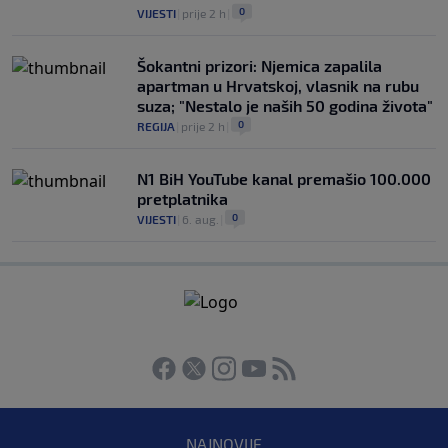
0
VIJESTI
|
prije 2 h
|
Šokantni prizori: Njemica zapalila
apartman u Hrvatskoj, vlasnik na rubu
suza; "Nestalo je naših 50 godina života"
0
REGIJA
|
prije 2 h
|
N1 BiH YouTube kanal premašio 100.000
pretplatnika
0
VIJESTI
|
6. aug.
|
NAJNOVIJE