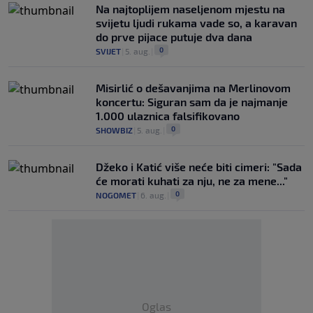
Na najtoplijem naseljenom mjestu na
svijetu ljudi rukama vade so, a karavan
do prve pijace putuje dva dana
0
SVIJET
|
5. aug.
|
Misirlić o dešavanjima na Merlinovom
koncertu: Siguran sam da je najmanje
1.000 ulaznica falsifikovano
0
SHOWBIZ
|
5. aug.
|
Džeko i Katić više neće biti cimeri: "Sada
će morati kuhati za nju, ne za mene..."
0
NOGOMET
|
6. aug.
|
Oglas