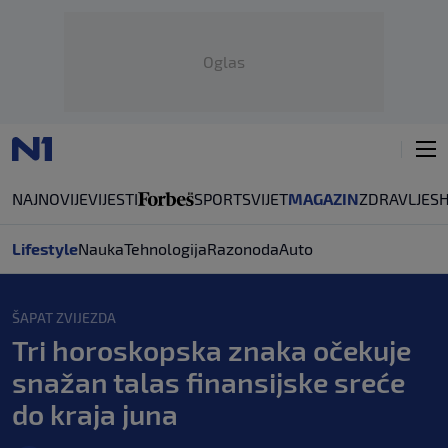
Oglas
NAJNOVIJE
VIJESTI
SPORT
SVIJET
MAGAZIN
ZDRAVLJE
S
Lifestyle
Nauka
Tehnologija
Razonoda
Auto
ŠAPAT ZVIJEZDA
Tri horoskopska znaka očekuje
snažan talas finansijske sreće
do kraja juna