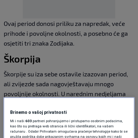
Ovaj period donosi priliku za napredak, veće
prihode i povoljne okolnosti, a posebno će ga
osjetiti tri znaka Zodijaka.
Škorpija
Škorpije su iza sebe ostavile izazovan period,
ali zvijezde sada nagovještavaju mnogo
povoljnije okolnosti. U narednim nedjeljama
mogu da očekuju značajan finansijski napredak
i prilike koje će im pomoći da poprave
Brinemo o vašoj privatnosti
Mi i naši
603
partneri pohranjujemo i pristupamo osobnim podacima,
materijalnu situaciju.
kao što su pretraga web stranica ili lični identifikatori, na vašem
računaru . Odabir Prihvatam omogućava praćenje tehnologije kako bi se
pružila podrška dolje prikazanim svrhama na osnovu kojih mi i naši