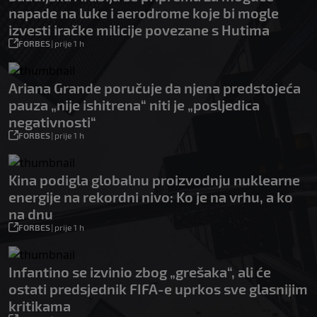
napade na luke i aerodrome koje bi mogle
izvesti iračke milicije povezane s Hutima
FORBES
|
prije 1 h
Ariana Grande poručuje da njena predstojeća
pauza „nije ishitrena“ niti je „posljedica
negativnosti“
FORBES
|
prije 1 h
Kina podigla globalnu proizvodnju nuklearne
energije na rekordni nivo: Ko je na vrhu, a ko
na dnu
FORBES
|
prije 1 h
Infantino se izvinio zbog „grešaka“, ali će
ostati predsjednik FIFA-e uprkos sve glasnijim
kritikama