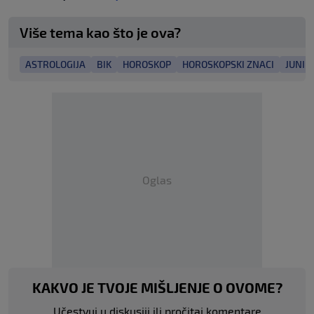
Više tema kao što je ova?
ASTROLOGIJA
BIK
HOROSKOP
HOROSKOPSKI ZNACI
JUNI 
Oglas
KAKVO JE TVOJE MIŠLJENJE O OVOME?
Učestvuj u diskusiji ili pročitaj komentare