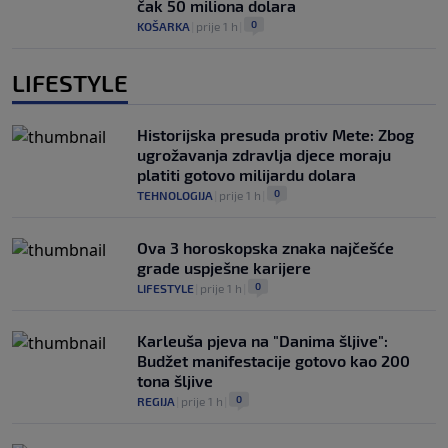
čak 50 miliona dolara
0
KOŠARKA
|
prije 1 h
|
LIFESTYLE
Historijska presuda protiv Mete: Zbog
ugrožavanja zdravlja djece moraju
platiti gotovo milijardu dolara
0
TEHNOLOGIJA
|
prije 1 h
|
Ova 3 horoskopska znaka najčešće
grade uspješne karijere
0
LIFESTYLE
|
prije 1 h
|
Karleuša pjeva na "Danima šljive":
Budžet manifestacije gotovo kao 200
tona šljive
0
REGIJA
|
prije 1 h
|