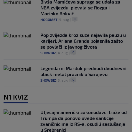
Bivša Mamićeva supruga se udala za
NBA zvijezdu, pjevala se Rozga i
Marinko Rokvić
0
NOGOMET
|
5. aug.
|
Pop zvijezda kroz suze najavila pauzu u
karijeri: Ariana Grande pojasnila zašto
se povlači iz javnog života
0
SHOWBIZ
|
4. aug.
|
Legendarni Marduk predvodi dvodnevni
black metal praznik u Sarajevu
0
SHOWBIZ
|
3. aug.
|
N1 KVIZ
Utjecajni američki zakonodavci traže od
Trumpa da ponovo uvede sankcije
zvaničnicima iz RS-a, osudili saslušanja
u Srebrenici