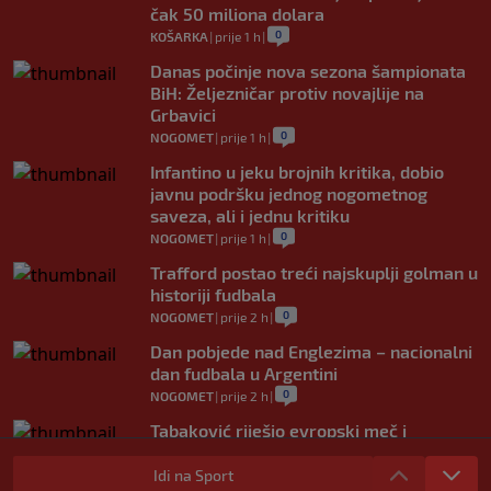
čak 50 miliona dolara
0
KOŠARKA
|
prije 1 h
|
Danas počinje nova sezona šampionata
BiH: Željezničar protiv novajlije na
Grbavici
0
NOGOMET
|
prije 1 h
|
Infantino u jeku brojnih kritika, dobio
javnu podršku jednog nogometnog
saveza, ali i jednu kritiku
0
NOGOMET
|
prije 1 h
|
Trafford postao treći najskuplji golman u
historiji fudbala
0
NOGOMET
|
prije 2 h
|
Dan pobjede nad Englezima – nacionalni
dan fudbala u Argentini
0
NOGOMET
|
prije 2 h
|
Tabaković riješio evropski meč i
Salzburgu donio pobjedu (VIDEO)
Idi na Sport
0
NOGOMET
|
6. aug.
|