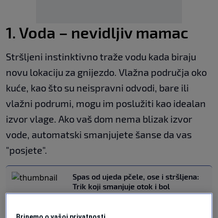
1. Voda – nevidljiv mamac
Stršljeni instinktivno traže vodu kada biraju
novu lokaciju za gnijezdo. Vlažna područja oko
kuće, kao što su neispravni odvodi, bare ili
vlažni podrumi, mogu im poslužiti kao idealan
izvor vlage. Ako vaš dom nema blizak izvor
vode, automatski smanjujete šanse da vas
"posjete".
Spas od ujeda pčele, ose i stršljena:
Trik koji smanjuje otok i bol
ZDRAVLJE
|
13. maj.
Brinemo o vašoj privatnosti