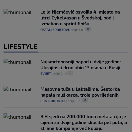
Lejla Njemčević osvojila 4. mjesto na
utrci Cykelvasan u Švedskoj, podij
izmakao u sprint finišu
0
OSTALI SPORTOVI
|
prije 1 h
|
LIFESTYLE
Najsmrtonosniji napad u dvije godine:
Ukrajinski dron ubio 13 osoba u Rusiji
0
SVIJET
|
prije 2 h
|
Masovna tuča u Laktašima: Šestorka
napala muškarca, troje povrijeđenih
0
CRNA HRONIKA
|
prije 3 h
|
BiH sjedi na 200.000 tona metala čija je
cijena za dvije godine skočila pet puta, a
strane kompanije već kopaju