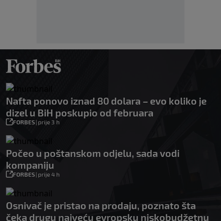
Nafta ponovo iznad 80 dolara – evo koliko je
dizel u BiH poskupio od februara
FORBES
|
prije 3 h
Počeo u poštanskom odjelu, sada vodi
kompaniju
FORBES
|
prije 4 h
Osnivač je pristao na prodaju, poznato šta
čeka drugu najveću evropsku niskobudžetnu