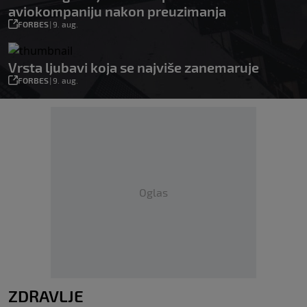
aviokompaniju nakon preuzimanja
FORBES
|
9. aug.
Vrsta ljubavi koja se najviše zanemaruje
FORBES
|
9. aug.
Oglas
ZDRAVLJE