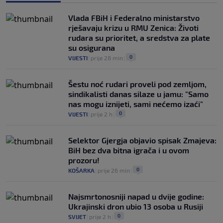
Vlada FBiH i Federalno ministarstvo
rješavaju krizu u RMU Zenica: Životi
rudara su prioritet, a sredstva za plate
su osigurana
0
VIJESTI
|
prije 28 min
|
Šestu noć rudari proveli pod zemljom,
sindikalisti danas silaze u jamu: "Samo
nas mogu iznijeti, sami nećemo izaći"
0
VIJESTI
|
prije 2 h
|
Selektor Gjergja objavio spisak Zmajeva:
BiH bez dva bitna igrača i u ovom
prozoru!
0
KOŠARKA
|
prije 26 min
|
Najsmrtonosniji napad u dvije godine:
Ukrajinski dron ubio 13 osoba u Rusiji
0
SVIJET
|
prije 2 h
|