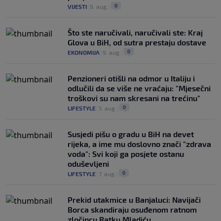
0
VIJESTI
|
9. aug.
|
Što ste naručivali, naručivali ste: Kraj
Glova u BiH, od sutra prestaju dostave
0
EKONOMIJA
|
9. aug.
|
Penzioneri otišli na odmor u Italiju i
odlučili da se više ne vraćaju: "Mjesečni
troškovi su nam skresani na trećinu"
0
LIFESTYLE
|
5. aug.
|
Susjedi pišu o gradu u BiH na devet
rijeka, a ime mu doslovno znači "zdrava
voda": Svi koji ga posjete ostanu
oduševljeni
0
LIFESTYLE
|
7. aug.
|
Prekid utakmice u Banjaluci: Navijači
Borca skandiraju osuđenom ratnom
zločincu Ratku Mladiću