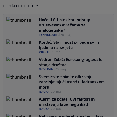
ih ako ih uočite.
Hoće li EU blokirati pristup
društvenim mrežama za
maloljetnike?
TEHNOLOGIJA
|
20. maj.
Kordić: Stari most pripada svim
ljudima na svijetu
VIJESTI
|
20. maj.
Vedran Zubić: Eurosong-ogledalo
stanja društva
NOVI DAN
|
20. maj.
Svemirske snimke otkrivaju
zabrinjavajući trend u Jadranskom
moru
NAUKA
|
20. maj.
Alarm za pčele: Ovi faktori ih
uništavaju brže nego ikad
NAUKA
|
20. maj.
Vatrogasca udarali smećem zbog