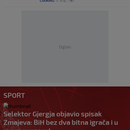
COOKING
|
9. aug.
|
Oglas
SPORT
Selektor Gjergja objavio spisak
Zmajeva: BiH bez dva bitna igrača i u