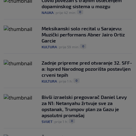
Covid povezan s trajnim oštećenjem
dopaminskog sistema u mozgu
0
NAUKA
|
prije 42 min
|
Meksikanski solo recital u Sarajevu:
Muzički performans Abner Jairo Ortiz
Garcie
0
KULTURA
|
prije 59 min
|
Zadnje pripreme pred otvaranje 32. SFF-
a: Ispred Narodnog pozorišta postavljen
crveni tepih
0
KULTURA
|
prije 1 h
|
Bivši izraelski pregovarač Daniel Levy
za N1: Netanyahu žrtvuje sve za
opstanak, Trumpov plan za Gazu je
apsolutni promašaj
0
SVIJET
|
prije 1 h
|