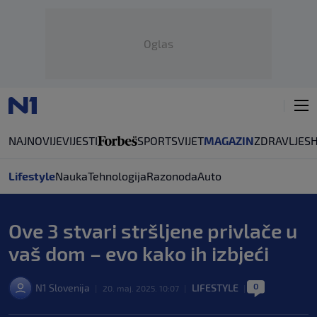
Oglas
NAJNOVIJE
VIJESTI
SPORT
SVIJET
MAGAZIN
ZDRAVLJE
S
Lifestyle
Nauka
Tehnologija
Razonoda
Auto
Ove 3 stvari stršljene privlače u
vaš dom – evo kako ih izbjeći
0
N1 Slovenija
LIFESTYLE
|
20. maj. 2025. 10:07
|
|