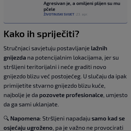
Agresivan je, a omiljeni plijen su mu
pčele
ŽIVOTINJSKI SVIJET
|
23. apr.
Kako ih spriječiti?
Stručnjaci savjetuju postavljanje
lažnih
gnijezda
na potencijalnim lokacijama, jer su
stršljeni teritorijalni i neće graditi novo
gnijezdo blizu već postojećeg. U slučaju da ipak
primijetite stvarno gnijezdo blizu kuće,
najbolje je da
pozovete profesionalce
, umjesto
da ga sami uklanjate.
🔍
Napomena
: Stršljeni napadaju
samo kad se
osjećaju ugroženo
, pa je važno ne provocirati