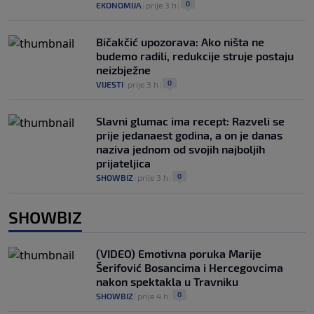
0
EKONOMIJA
|
prije 3 h
|
Bičakčić upozorava: Ako ništa ne
budemo radili, redukcije struje postaju
neizbježne
0
VIJESTI
|
prije 3 h
|
Slavni glumac ima recept: Razveli se
prije jedanaest godina, a on je danas
naziva jednom od svojih najboljih
prijateljica
0
SHOWBIZ
|
prije 3 h
|
SHOWBIZ
(VIDEO) Emotivna poruka Marije
Šerifović Bosancima i Hercegovcima
nakon spektakla u Travniku
0
SHOWBIZ
|
prije 4 h
|