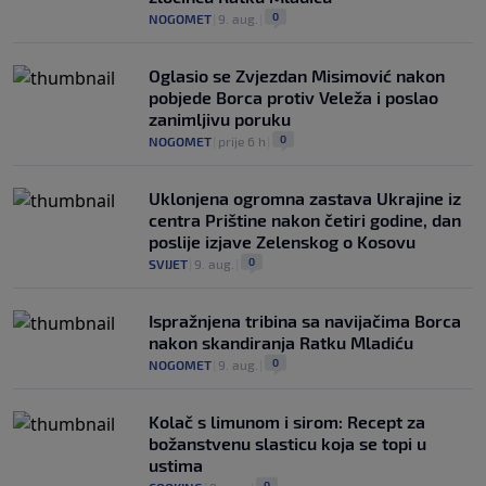
0
NOGOMET
|
9. aug.
|
Oglasio se Zvjezdan Misimović nakon
pobjede Borca protiv Veleža i poslao
zanimljivu poruku
0
NOGOMET
|
prije 6 h
|
Uklonjena ogromna zastava Ukrajine iz
centra Prištine nakon četiri godine, dan
poslije izjave Zelenskog o Kosovu
0
SVIJET
|
9. aug.
|
Ispražnjena tribina sa navijačima Borca
nakon skandiranja Ratku Mladiću
0
NOGOMET
|
9. aug.
|
Kolač s limunom i sirom: Recept za
božanstvenu slasticu koja se topi u
ustima
0