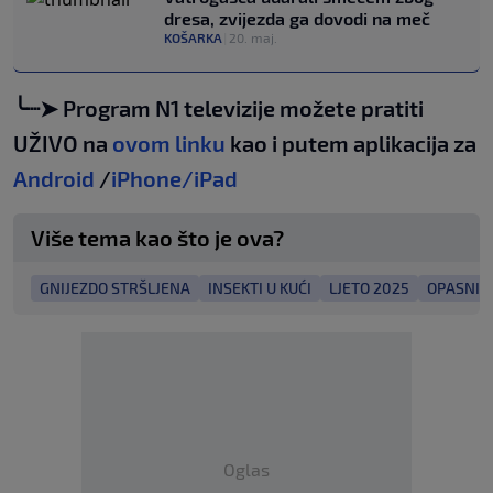
dresa, zvijezda ga dovodi na meč
KOŠARKA
|
20. maj.
╰┈➤ Program N1 televizije možete pratiti
UŽIVO na
ovom linku
kao i putem aplikacija za
Android
/
iPhone/iPad
Više tema kao što je ova?
GNIJEZDO STRŠLJENA
INSEKTI U KUĆI
LJETO 2025
OPASNI I
Oglas