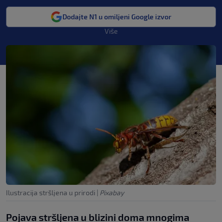
Dodajte N1 u omiljeni Google izvor
Više
Ilustracija stršljena u prirodi
|
Pixabay
Pojava stršljena u blizini doma mnogima