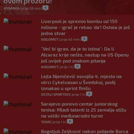
ovom prozoru!
0
KOŠARKA
|
prije 26 min
|
Liverpool je spremio bombu od 150
miliona - igrač je rekao 'da'! Ostala je još
jedna stvar
0
NOGOMET
|
prije 43 min
|
"Već bi igrao, da je to istina": Da li
Alcaraz krije nešto, nastup na US Openu
još uvijek pod znakom pitanja
0
NOGOMET
|
prije 1 h
|
Lejla Njemčević osvojila 4. mjesto na
utrci Cykelvasan u Švedskoj, podij
izmakao u sprint finišu
0
OSTALI SPORTOVI
|
prije 1 h
|
Sarajevo ponovo centar juniorskog
tenisa: Mladi talenti iz 25 zemalja stižu
na veliki međunarodni turnir
0
TENIS
|
prije 1 h
|
Bogoljub Zeljković nakon pobjede Borca