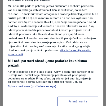
2. Hrana – slatki mirisi ih
Mi i naši
603
partneri pohranjujemo i pristupamo osobnim podacima,
pozivaju
kao što su pretraga web stranica ili lični identifikatori, na vašem
računaru . Odabir Prihvatam omogućava praćenje tehnologije kako bi se
pružila podrška dolje prikazanim svrhama na osnovu kojih mi i naši
partneri obrađujemo podatke Ukoliko je praćenje onemogućeno, neki od
Hrana je jedan od glavnih razloga zbog kojih se
sadržaja i reklama koje vidite možda neće biti relevantni za vas. Ovaj
odabir postavki možete ponovno odabrati i pritom promijeniti trenutni
stršljeni zadržavaju u blizini. Osim što love
odabir ili pristanak tako što ćete kliknuti na Upravljaj željenim
postavkama link na dnu ove web stranice [ili plutajuću ikonu u donjem
kukce, odrasli stršljeni obožavaju zrelo voće i
lijevom dijelu web stranice, ako je primjenjivo]. Vaš odabir će se
nektar. Ako imate vrt s voćkama ili cvijećem,
mijenjati u okviru našeg Wеб локација. Za više detalja, pogledajte
Uredbu o postupanju s ličnim podacima.
Više informacija o vašoj
redovno uklanjajte otpalo voće i pazite da
privatnosti
Mi i naši partneri obrađujemo podatke kako bismo
ostaci hrane ne privlače neželjene goste.
pružali:
Koristite podatke o tačnoj geolokaciji. Aktivno skenirajte karakteristike
uređaja radi identifikacije. Spremanje podataka i/ili pristupanje
podacima na uređaju. Prilagođeno oglašavanje i sadržaj, mjerenje
oglašavanja i sadržaja, istraživanje publike i razvoj usluga.
Spisak partnera (pružalaca usluga)
Prikaži svrhe