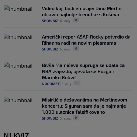
Video koji budi emocije: Dino Merlin
objavio najbolje trenutke s Koševa
0
SHOWBIZ
|
6. aug.
|
Američki reper A$AP Rocky potvrdio da
Rihanna radi na novim pjesmama
0
SHOWBIZ
|
6. aug.
|
Bivša Mamićeva supruga se udala za
NBA zvijezdu, pjevala se Rozga i
Marinko Rokvić
0
NOGOMET
|
5. aug.
|
Misirlić o dešavanjima na Merlinovom
koncertu: Siguran sam da je najmanje
1.000 ulaznica falsifikovano
0
SHOWBIZ
|
5. aug.
|
N1 KVIZ