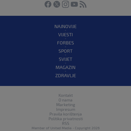
NAJNOVIJE
VIJESTI
FORBES
SPORT
SVIJET
MAGAZIN
ZDRAVLJE
Kontakt
O nama
Marketing
Impresum
Pravila korištenja
Politika privatnosti
RSS
Member of
United Media
- Copyright 2026