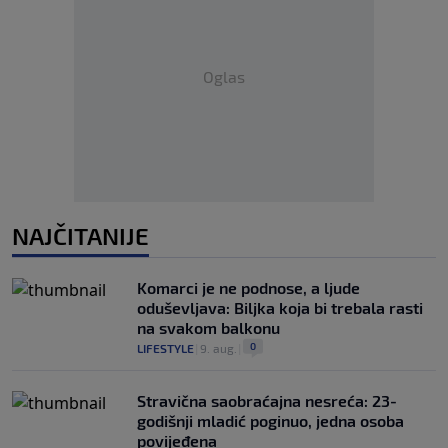
Oglas
NAJČITANIJE
Komarci je ne podnose, a ljude
oduševljava: Biljka koja bi trebala rasti
na svakom balkonu
0
LIFESTYLE
|
9. aug.
|
Stravična saobraćajna nesreća: 23-
godišnji mladić poginuo, jedna osoba
povijeđena