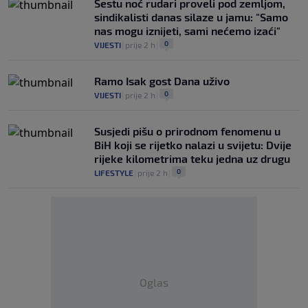
Šestu noć rudari proveli pod zemljom,
sindikalisti danas silaze u jamu: "Samo
nas mogu iznijeti, sami nećemo izaći"
0
VIJESTI
|
prije 2 h
|
Ramo Isak gost Dana uživo
0
VIJESTI
|
prije 2 h
|
Susjedi pišu o prirodnom fenomenu u
BiH koji se rijetko nalazi u svijetu: Dvije
rijeke kilometrima teku jedna uz drugu
0
LIFESTYLE
|
prije 2 h
|
Oglas