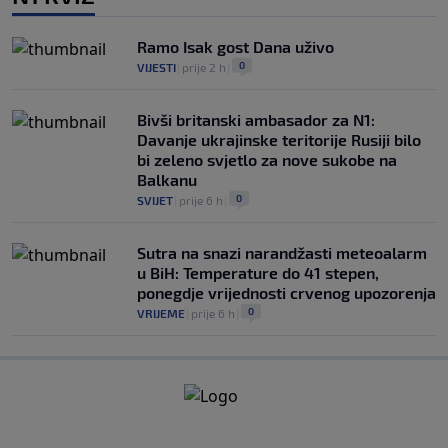
Ramo Isak gost Dana uživo
0
VIJESTI
|
prije 2 h
|
Bivši britanski ambasador za N1:
Davanje ukrajinske teritorije Rusiji bilo
bi zeleno svjetlo za nove sukobe na
Balkanu
0
SVIJET
|
prije 6 h
|
Sutra na snazi narandžasti meteoalarm
u BiH: Temperature do 41 stepen,
ponegdje vrijednosti crvenog upozorenja
0
VRIJEME
|
prije 6 h
|