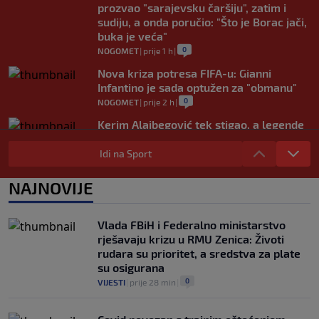
prozvao "sarajevsku čaršiju", zatim i
sudiju, a onda poručio: "Što je Borac jači,
buka je veća"
0
NOGOMET
|
prije 1 h
|
Nova kriza potresa FIFA-u: Gianni
Infantino je sada optužen za "obmanu"
0
NOGOMET
|
prije 2 h
|
Kerim Alajbegović tek stigao, a legende
Juventusa već oduševljene: "Može biti
okosnica tima"
Idi na Sport
0
NOGOMET
|
prije 2 h
|
NAJNOVIJE
Dennis Hadžikadunić konačno dobio
slobodne papire iz Rusije, evo gdje bi ga
mogli gledati naredne sezone
Vlada FBiH i Federalno ministarstvo
0
NOGOMET
|
prije 3 h
|
rješavaju krizu u RMU Zenica: Životi
rudara su prioritet, a sredstva za plate
su osigurana
0
VIJESTI
|
prije 28 min
|