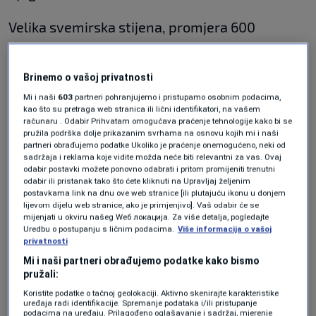
Velika svemirska stijena, promjera 600
metara, vjerovatno je tzv. "mrtva kometa", koja
je izgubila svoj blještavi rep nakon bezbrojnih
Brinemo o vašoj privatnosti
orbita oko Sunca, smatra NASA.
Mi i naši
603
partneri pohranjujemo i pristupamo osobnim podacima,
kao što su pretraga web stranica ili lični identifikatori, na vašem
računaru . Odabir Prihvatam omogućava praćenje tehnologije kako bi se
pružila podrška dolje prikazanim svrhama na osnovu kojih mi i naši
Naučnici američke svemirske agencije
partneri obrađujemo podatke Ukoliko je praćenje onemogućeno, neki od
sadržaja i reklama koje vidite možda neće biti relevantni za vas. Ovaj
najavljivali su "veliku bundevu" koja će proći
odabir postavki možete ponovno odabrati i pritom promijeniti trenutni
odabir ili pristanak tako što ćete kliknuti na Upravljaj željenim
pokraj Zemlje za Noć vještica. No, kako se to
postavkama link na dnu ove web stranice [ili plutajuću ikonu u donjem
svemirsko tijelo približavalo Zemlji, oni su svoj
lijevom dijelu web stranice, ako je primjenjivo]. Vaš odabir će se
mijenjati u okviru našeg Wеб локација. Za više detalja, pogledajte
opis promijenili zbog satelitskih snimaka na
Uredbu o postupanju s ličnim podacima.
Više informacija o vašoj
privatnosti
kojima se vidjela njegova iznimna sličnost
Mi i naši partneri obrađujemo podatke kako bismo
ljudskoj lobanji.
pružali:
Koristite podatke o tačnoj geolokaciji. Aktivno skenirajte karakteristike
uređaja radi identifikacije. Spremanje podataka i/ili pristupanje
Više tema kao što je ova?
podacima na uređaju. Prilagođeno oglašavanje i sadržaj, mjerenje