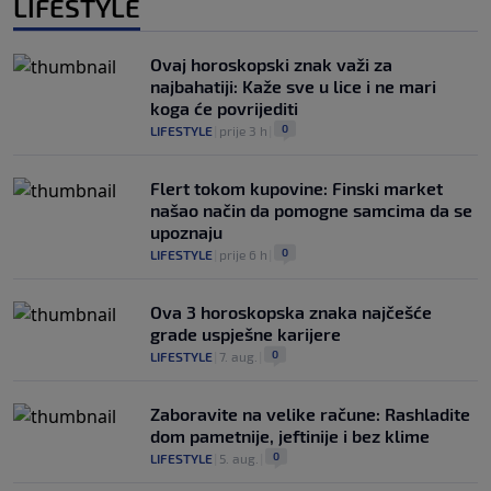
LIFESTYLE
Ovaj horoskopski znak važi za
najbahatiji: Kaže sve u lice i ne mari
koga će povrijediti
0
LIFESTYLE
|
prije 3 h
|
Flert tokom kupovine: Finski market
našao način da pomogne samcima da se
upoznaju
0
LIFESTYLE
|
prije 6 h
|
Ova 3 horoskopska znaka najčešće
grade uspješne karijere
0
LIFESTYLE
|
7. aug.
|
Zaboravite na velike račune: Rashladite
dom pametnije, jeftinije i bez klime
0
LIFESTYLE
|
5. aug.
|