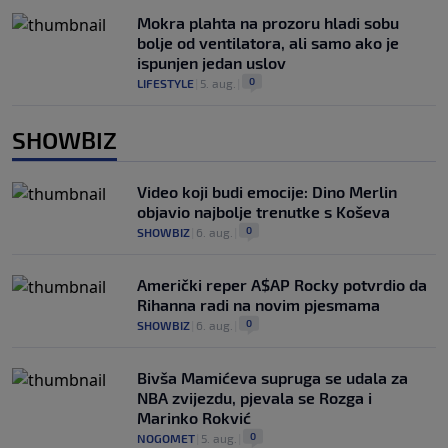
Mokra plahta na prozoru hladi sobu
bolje od ventilatora, ali samo ako je
ispunjen jedan uslov
0
LIFESTYLE
|
5. aug.
|
SHOWBIZ
Video koji budi emocije: Dino Merlin
objavio najbolje trenutke s Koševa
0
SHOWBIZ
|
6. aug.
|
Američki reper A$AP Rocky potvrdio da
Rihanna radi na novim pjesmama
0
SHOWBIZ
|
6. aug.
|
Bivša Mamićeva supruga se udala za
NBA zvijezdu, pjevala se Rozga i
Marinko Rokvić
0
NOGOMET
|
5. aug.
|