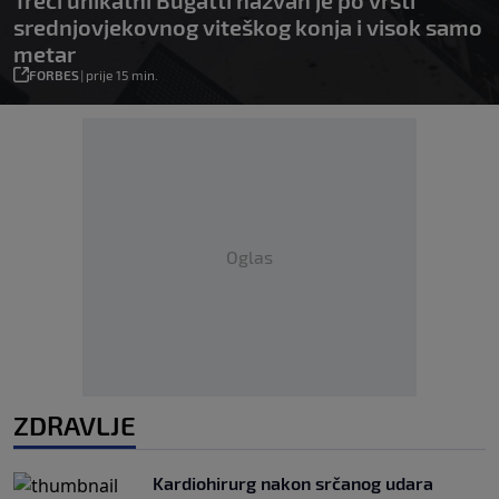
srednjovjekovnog viteškog konja i visok samo
metar
FORBES
|
prije 15 min.
Oglas
ZDRAVLJE
Kardiohirurg nakon srčanog udara