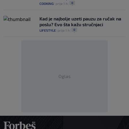
0
COOKING
|
prije 1 h
|
Kad je najbolje uzeti pauzu za ručak na
poslu? Evo šta kažu stručnjaci
0
LIFESTYLE
|
prije 1 h
|
Oglas