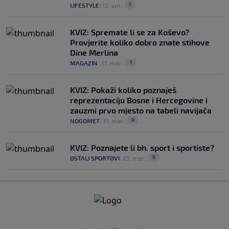
1
LIFESTYLE
|
12. jun.
|
KVIZ: Spremate li se za Koševo?
Provjerite koliko dobro znate stihove
Dine Merlina
1
MAGAZIN
|
31. mar.
|
KVIZ: Pokaži koliko poznaješ
reprezentaciju Bosne i Hercegovine i
zauzmi prvo mjesto na tabeli navijača
0
NOGOMET
|
31. mar.
|
KVIZ: Poznajete li bh. sport i sportiste?
0
OSTALI SPORTOVI
|
23. mar.
|