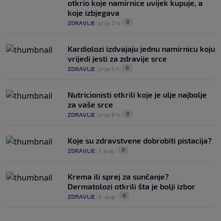
otkrio koje namirnice uvijek kupuje, a
koje izbjegava
0
ZDRAVLJE
|
prije 2 h
|
Kardiolozi izdvajaju jednu namirnicu koju
vrijedi jesti za zdravije srce
0
ZDRAVLJE
|
prije 5 h
|
Nutricionisti otkrili koje je ulje najbolje
za vaše srce
0
ZDRAVLJE
|
prije 8 h
|
Koje su zdravstvene dobrobiti pistacija?
0
ZDRAVLJE
|
7. aug.
|
Krema ili sprej za sunčanje?
Dermatolozi otkrili šta je bolji izbor
0
ZDRAVLJE
|
6. aug.
|