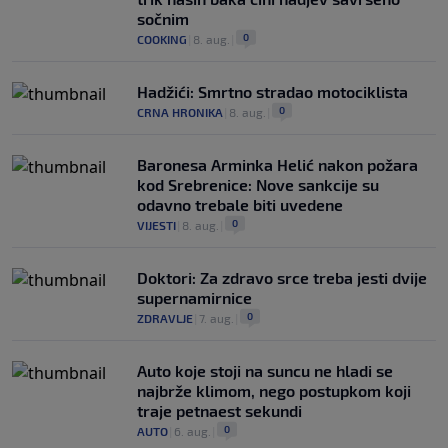
sočnim
0
COOKING
|
8. aug.
|
Hadžići: Smrtno stradao motociklista
0
CRNA HRONIKA
|
8. aug.
|
Baronesa Arminka Helić nakon požara
kod Srebrenice: Nove sankcije su
odavno trebale biti uvedene
0
VIJESTI
|
8. aug.
|
Doktori: Za zdravo srce treba jesti dvije
supernamirnice
0
ZDRAVLJE
|
7. aug.
|
Auto koje stoji na suncu ne hladi se
najbrže klimom, nego postupkom koji
traje petnaest sekundi
0
AUTO
|
6. aug.
|