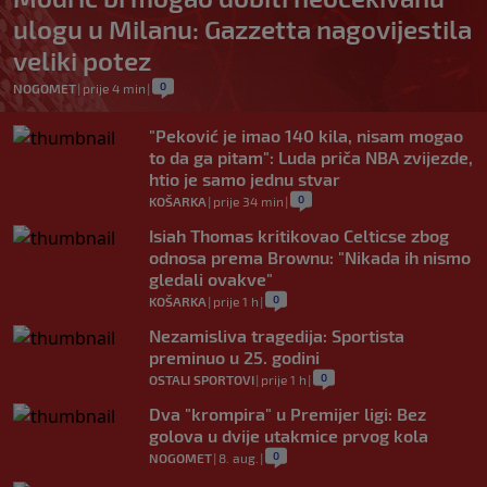
ulogu u Milanu: Gazzetta nagovijestila
veliki potez
0
NOGOMET
|
prije 4 min
|
"Peković je imao 140 kila, nisam mogao
to da ga pitam": Luda priča NBA zvijezde,
htio je samo jednu stvar
0
KOŠARKA
|
prije 34 min
|
Isiah Thomas kritikovao Celticse zbog
odnosa prema Brownu: "Nikada ih nismo
gledali ovakve"
0
KOŠARKA
|
prije 1 h
|
Nezamisliva tragedija: Sportista
preminuo u 25. godini
0
OSTALI SPORTOVI
|
prije 1 h
|
Dva "krompira" u Premijer ligi: Bez
golova u dvije utakmice prvog kola
0
NOGOMET
|
8. aug.
|