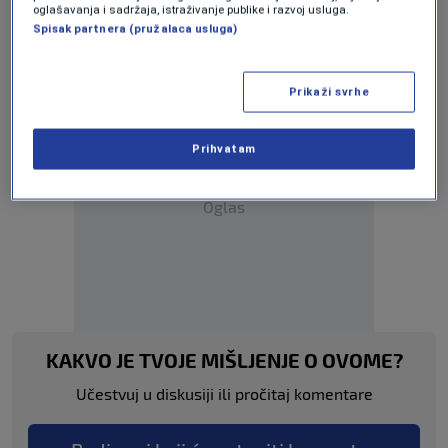
oglašavanja i sadržaja, istraživanje publike i razvoj usluga.
Spisak partnera (pružalaca usluga)
KOMETA
NASA
ZEMLJA
Prikaži svrhe
Prihvatam
Oglas
KAKVO JE TVOJE MIŠLJENJE O OVOME?
Učestvuj u diskusiji ili pročitaj komentare