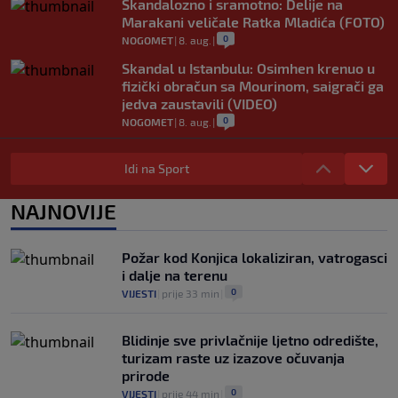
Skandalozno i sramotno: Delije na
Marakani veličale Ratka Mladića (FOTO)
0
NOGOMET
|
8. aug.
|
Skandal u Istanbulu: Osimhen krenuo u
fizički obračun sa Mourinom, saigrači ga
jedva zaustavili (VIDEO)
0
NOGOMET
|
8. aug.
|
Kakav otac, takav sin: I Kodro mlađi
pogodio protiv Real Madrida (VIDEO)
Idi na Sport
0
NOGOMET
|
8. aug.
|
NAJNOVIJE
Sudija dosjetljivim komentarom
nasmijao publiku nakon žalbe tenisera
(VIDEO)
Požar kod Konjica lokaliziran, vatrogasci
0
TENIS
|
8. aug.
|
i dalje na terenu
0
VIJESTI
|
prije 33 min
|
Blidinje sve privlačnije ljetno odredište,
turizam raste uz izazove očuvanja
prirode
0
VIJESTI
|
prije 44 min
|