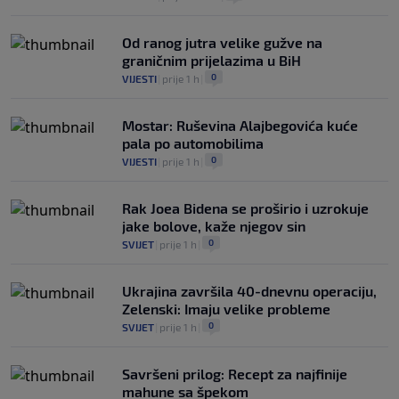
Od ranog jutra velike gužve na
graničnim prijelazima u BiH
0
VIJESTI
|
prije 1 h
|
Mostar: Ruševina Alajbegovića kuće
pala po automobilima
0
VIJESTI
|
prije 1 h
|
Rak Joea Bidena se proširio i uzrokuje
jake bolove, kaže njegov sin
0
SVIJET
|
prije 1 h
|
Ukrajina završila 40-dnevnu operaciju,
Zelenski: Imaju velike probleme
0
SVIJET
|
prije 1 h
|
Savršeni prilog: Recept za najfinije
mahune sa špekom