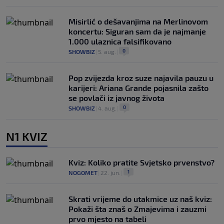
Misirlić o dešavanjima na Merlinovom
koncertu: Siguran sam da je najmanje
1.000 ulaznica falsifikovano
0
SHOWBIZ
|
5. aug.
|
Pop zvijezda kroz suze najavila pauzu u
karijeri: Ariana Grande pojasnila zašto
se povlači iz javnog života
0
SHOWBIZ
|
4. aug.
|
N1 KVIZ
Kviz: Koliko pratite Svjetsko prvenstvo?
1
NOGOMET
|
22. jun.
|
Skrati vrijeme do utakmice uz naš kviz:
Pokaži šta znaš o Zmajevima i zauzmi
prvo mjesto na tabeli