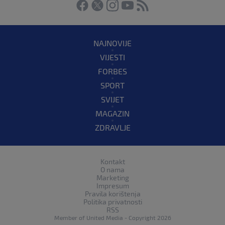
NAJNOVIJE
VIJESTI
FORBES
SPORT
SVIJET
MAGAZIN
ZDRAVLJE
Kontakt
O nama
Marketing
Impresum
Pravila korištenja
Politika privatnosti
RSS
Member of
United Media
- Copyright 2026