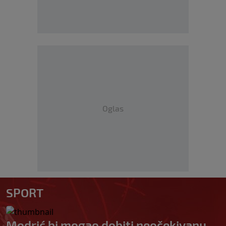
Oglas
SPORT
Modrić bi mogao dobiti neočekivanu