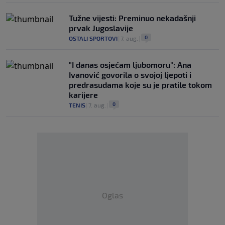
Tužne vijesti: Preminuo nekadašnji
prvak Jugoslavije
0
OSTALI SPORTOVI
|
7. aug.
|
"I danas osjećam ljubomoru": Ana
Ivanović govorila o svojoj ljepoti i
predrasudama koje su je pratile tokom
karijere
0
TENIS
|
7. aug.
|
Oglas