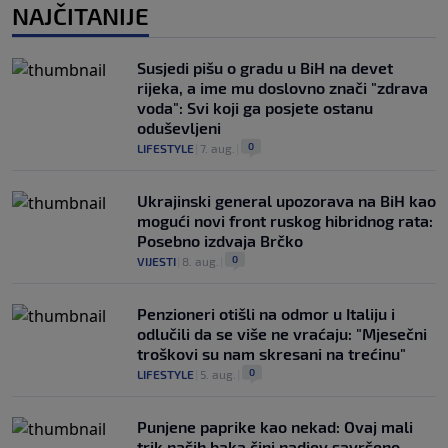
NAJČITANIJE
Susjedi pišu o gradu u BiH na devet
rijeka, a ime mu doslovno znači "zdrava
voda": Svi koji ga posjete ostanu
oduševljeni
0
LIFESTYLE
|
7. aug.
|
Ukrajinski general upozorava na BiH kao
mogući novi front ruskog hibridnog rata:
Posebno izdvaja Brčko
0
VIJESTI
|
8. aug.
|
Penzioneri otišli na odmor u Italiju i
odlučili da se više ne vraćaju: "Mjesečni
troškovi su nam skresani na trećinu"
0
LIFESTYLE
|
5. aug.
|
Punjene paprike kao nekad: Ovaj mali
trik naših baka čini nadjev savršeno