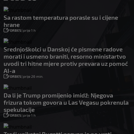
Sa rastom temperatura porasle su i cijene
hrane
FORBES
|
prije 1 h
Srednjoškolci u Danskoj će pismene radove
morati i usmeno braniti, resorno ministartvo
uvodi tri hitne mjere protiv prevara uz pomoć
AI-a
FORBES
|
prije 26 min.
Da li je Trump promijenio imidž: Njegova
frizura tokom govora u Las Vegasu pokrenula
spekulacije
FORBES
|
prije 1 h
Treći unikatni Bugatti nazvan je po vrsti