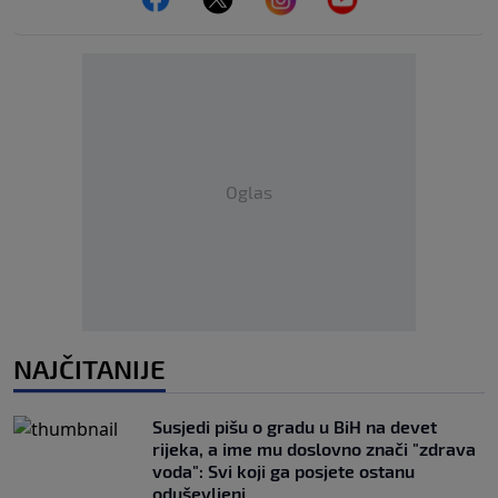
Oglas
NAJČITANIJE
Susjedi pišu o gradu u BiH na devet
rijeka, a ime mu doslovno znači "zdrava
voda": Svi koji ga posjete ostanu
oduševljeni