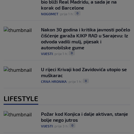
bio bliži Real Madridu, a sada je na
korak od Barcelone
0
NOGOMET
|
prije 1 h
|
Nakon 30 godina i kritika javnosti počelo
čišćenje garaža KJKP RAD u Sarajevu: Iz
odvoda vadili mulj, pijesak i
automobilske gume
0
VIJESTI
|
prije 1 h
|
U rijeci Krivaji kod Zavidovića utopio se
muškarac
0
CRNA HRONIKA
|
prije 1 h
|
LIFESTYLE
Požar kod Konjica i dalje aktivan, stanje
bolje nego jutros
0
VIJESTI
|
prije 3 h
|