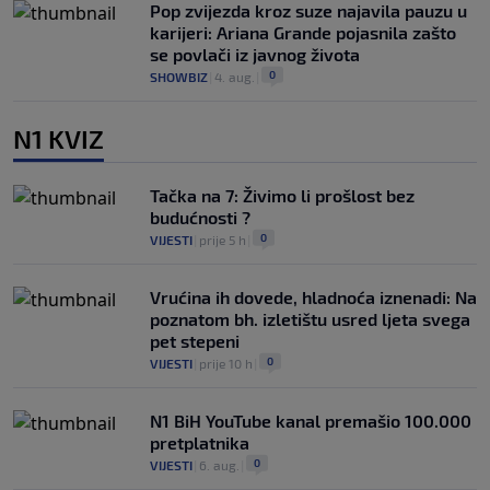
Pop zvijezda kroz suze najavila pauzu u
karijeri: Ariana Grande pojasnila zašto
se povlači iz javnog života
0
SHOWBIZ
|
4. aug.
|
N1 KVIZ
Tačka na 7: Živimo li prošlost bez
budućnosti ?
0
VIJESTI
|
prije 5 h
|
Vrućina ih dovede, hladnoća iznenadi: Na
poznatom bh. izletištu usred ljeta svega
pet stepeni
0
VIJESTI
|
prije 10 h
|
N1 BiH YouTube kanal premašio 100.000
pretplatnika
0
VIJESTI
|
6. aug.
|