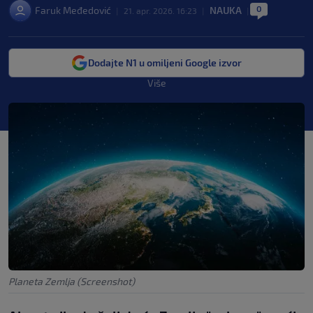
0
Faruk Međedović
NAUKA
|
21. apr. 2026. 16:23
|
|
Dodajte N1 u omiljeni Google izvor
Više
Planeta Zemlja (Screenshot)