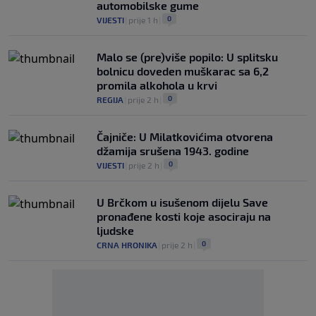
automobilske gume
0
VIJESTI
|
prije 1 h
|
Malo se (pre)više popilo: U splitsku
bolnicu doveden muškarac sa 6,2
promila alkohola u krvi
0
REGIJA
|
prije 2 h
|
Čajniče: U Milatkovićima otvorena
džamija srušena 1943. godine
0
VIJESTI
|
prije 2 h
|
U Brčkom u isušenom dijelu Save
pronađene kosti koje asociraju na
ljudske
0
CRNA HRONIKA
|
prije 2 h
|