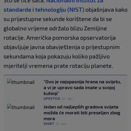
standarde i tehnologiju (NIST)
objašnjava kako
su prijestupne sekunde korištene da bi se
globalno vrijeme održalo blizu Zemljine
rotacije. Američka pomorska opservatorija
objavljuje javna obavještenja o prijestupnim
sekundama koja pokazuju koliko pažljivo
mjeritelji vremena prate rotaciju planete.
"Ovo je najopasnija hrana na svijetu,
a vi je upravo sada imate u svojoj
kuhinji"
LIFESTYLE
|
21. apr.
Jedan od najljepših gradova svijeta
možda će morati biti preseljen zbog
mora
SVIJET
|
21. apr.