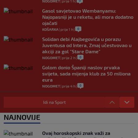
0
NOGOMET
|
prije 1 h
|
Gasol savjetovao Wembanyamu:
Najopasniji je u reketu, ali mora dodatno
ojačati
0
KOŠARKA
|
prije 1 h
|
Solidan debi Alajbegovića u porazu
Juventusa od Intera, Zmaj učestvovao u
akciji za gol "Stare Dame"
0
NOGOMET
|
prije 2 h
|
Golom donio Španiji naslov prvaka
svijeta, sada mijenja klub za 50 miliona
eura
0
NOGOMET
|
prije 4 h
|
Preminuo otac Lionela Messija
Idi na Sport
0
NOGOMET
|
prije 4 h
|
Aldian Korora: Jedan gol, dvije
NAJNOVIJE
generacije i priča o beskrajnoj ljubavi
prema Želji koja je obavezan smjer za
plavi voz
Ovaj horoskopski znak važi za
0
NOGOMET
|
prije 5 h
|