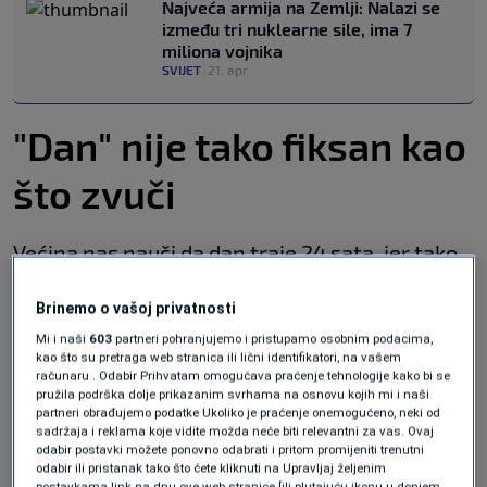
Najveća armija na Zemlji: Nalazi se
između tri nuklearne sile, ima 7
miliona vojnika
SVIJET
|
21. apr.
"Dan" nije tako fiksan kao
što zvuči
Većina nas nauči da dan traje 24 sata, jer tako
upravljamo školskim rasporedima, radnim
Brinemo o vašoj privatnosti
smjenama i budilnikom. Ali ako mjerite
Mi i naši
603
partneri pohranjujemo i pristupamo osobnim podacima,
Zemljinu rotaciju koristeći udaljene zvijezde
kao što su pretraga web stranica ili lični identifikatori, na vašem
računaru . Odabir Prihvatam omogućava praćenje tehnologije kako bi se
umjesto Sunca, dobit ćete nešto kraću
pružila podrška dolje prikazanim svrhama na osnovu kojih mi i naši
partneri obrađujemo podatke Ukoliko je praćenje onemogućeno, neki od
vrijednost koja se naziva zvjezdani dan, što je
sadržaja i reklama koje vidite možda neće biti relevantni za vas. Ovaj
odabir postavki možete ponovno odabrati i pritom promijeniti trenutni
jednostavnim riječima objasnio
NASA-in Space
odabir ili pristanak tako što ćete kliknuti na Upravljaj željenim
postavkama link na dnu ove web stranice [ili plutajuću ikonu u donjem