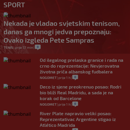
SPORT
Nekada je vladao svjetskim tenisom,
danas ga mnogi jedva prepoznaju:
Ovako izgleda Pete Sampras
0
TENIS
|
prije 57 min
|
Od ilegalnog prelaska granice i rada na
crno do reprezentacije: Nevjerovatna
životna priča albanskog fudbalera
0
NOGOMET
|
prije 1 h
|
Deco iz sjene preokrenuo posao: Rodri
bio bliži Real Madridu, a sada je na
korak od Barcelone
0
NOGOMET
|
prije 1 h
|
River Plate napravio veliki posao:
Reprezentativac Argentine stigao iz
Atlético Madrida