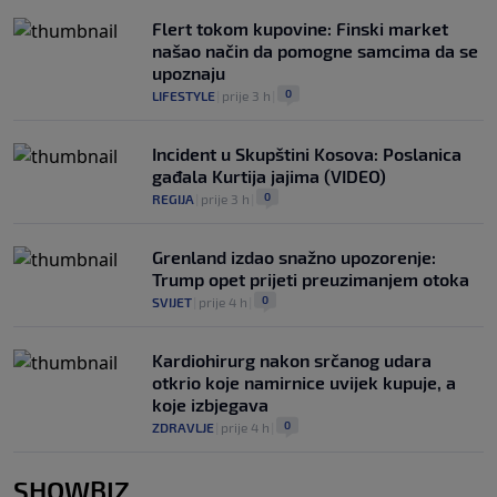
Flert tokom kupovine: Finski market
našao način da pomogne samcima da se
upoznaju
0
LIFESTYLE
|
prije 3 h
|
Incident u Skupštini Kosova: Poslanica
gađala Kurtija jajima (VIDEO)
0
REGIJA
|
prije 3 h
|
Grenland izdao snažno upozorenje:
Trump opet prijeti preuzimanjem otoka
0
SVIJET
|
prije 4 h
|
Kardiohirurg nakon srčanog udara
otkrio koje namirnice uvijek kupuje, a
koje izbjegava
0
ZDRAVLJE
|
prije 4 h
|
SHOWBIZ