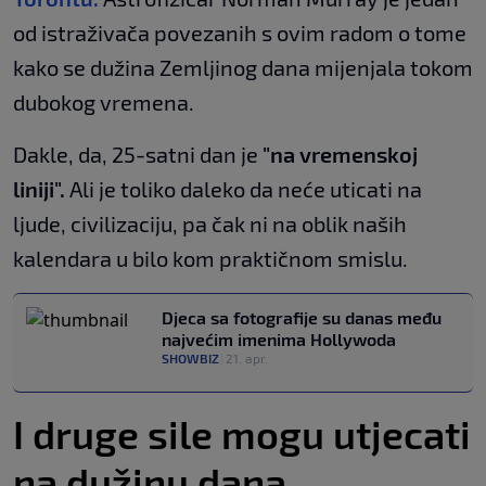
od istraživača povezanih s ovim radom o tome
kako se dužina Zemljinog dana mijenjala tokom
dubokog vremena.
Dakle, da, 25-satni dan je
"na vremenskoj
liniji".
Ali je toliko daleko da neće uticati na
ljude, civilizaciju, pa čak ni na oblik naših
kalendara u bilo kom praktičnom smislu.
Djeca sa fotografije su danas među
najvećim imenima Hollywoda
SHOWBIZ
|
21. apr.
I druge sile mogu utjecati
na dužinu dana