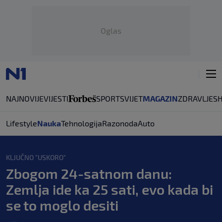
Oglas
NAJNOVIJE
VIJESTI
SPORT
SVIJET
MAGAZIN
ZDRAVLJE
S
Lifestyle
Nauka
Tehnologija
Razonoda
Auto
KLJUČNO "USKORO"
Zbogom 24-satnom danu:
Zemlja ide ka 25 sati, evo kada bi
se to moglo desiti