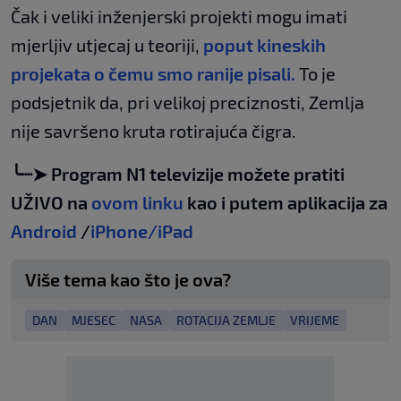
Čak i veliki inženjerski projekti mogu imati
mjerljiv utjecaj u teoriji,
poput kineskih
projekata o čemu smo ranije pisali.
To je
podsjetnik da, pri velikoj preciznosti, Zemlja
nije savršeno kruta rotirajuća čigra.
╰┈➤ Program N1 televizije možete pratiti
UŽIVO na
ovom linku
kao i putem aplikacija za
Android
/
iPhone/iPad
Više tema kao što je ova?
DAN
MJESEC
NASA
ROTACIJA ZEMLJE
VRIJEME