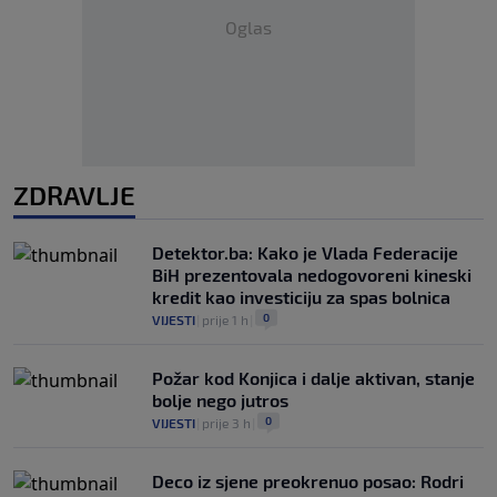
Oglas
ZDRAVLJE
Detektor.ba: Kako je Vlada Federacije
BiH prezentovala nedogovoreni kineski
kredit kao investiciju za spas bolnica
0
VIJESTI
|
prije 1 h
|
Požar kod Konjica i dalje aktivan, stanje
bolje nego jutros
0
VIJESTI
|
prije 3 h
|
Deco iz sjene preokrenuo posao: Rodri