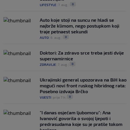
0
LIFESTYLE
|
7. aug.
|
Auto koje stoji na suncu ne hladi se
najbrže klimom, nego postupkom koji
traje petnaest sekundi
0
AUTO
|
6. aug.
|
Doktori: Za zdravo srce treba jesti dvije
supernamirnice
0
ZDRAVLJE
|
7. aug.
|
Ukrajinski general upozorava na BiH kao
mogući novi front ruskog hibridnog rata:
Posebno izdvaja Brčko
0
VIJESTI
|
prije 7 h
|
"I danas osjećam ljubomoru": Ana
Ivanović govorila o svojoj ljepoti i
predrasudama koje su je pratile tokom
karijere