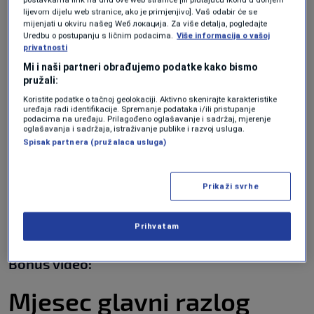
Place.
lijevom dijelu web stranice, ako je primjenjivo]. Vaš odabir će se
mijenjati u okviru našeg Wеб локација. Za više detalja, pogledajte
Uredbu o postupanju s ličnim podacima.
Više informacija o vašoj
Ta razlika nije greška, već samo dva načina
privatnosti
mjerenja kretanja. Zemlja se okreće dok se
Mi i naši partneri obrađujemo podatke kako bismo
pružali:
istovremeno kreće i oko Sunca, tako da se
Koristite podatke o tačnoj geolokaciji. Aktivno skenirajte karakteristike
planeta mora još malo rotirati da bi se Sunce
uređaja radi identifikacije. Spremanje podataka i/ili pristupanje
podacima na uređaju. Prilagođeno oglašavanje i sadržaj, mjerenje
ponovo pojavilo na istom mjestu na nebu.
oglašavanja i sadržaja, istraživanje publike i razvoj usluga.
Spisak partnera (pružalaca usluga)
A evo i važnije stvari: čak ni 24-satni "solarni
dan" nije savršeno konstantan. On se fluktuira
Prikaži svrhe
za male količine, a tokom veoma dugih
Prihvatam
vremenskih perioda ima trend produženja.
Bonus video:
Mjesec glavni razlog