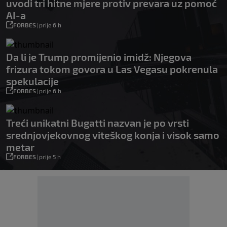
uvodi tri hitne mjere protiv prevara uz pomoć
AI-a
FORBES
|
prije 6 h
Da li je Trump promijenio imidž: Njegova
frizura tokom govora u Las Vegasu pokrenula
spekulacije
FORBES
|
prije 6 h
Treći unikatni Bugatti nazvan je po vrsti
srednjovjekovnog viteškog konja i visok samo
metar
FORBES
|
prije 5 h