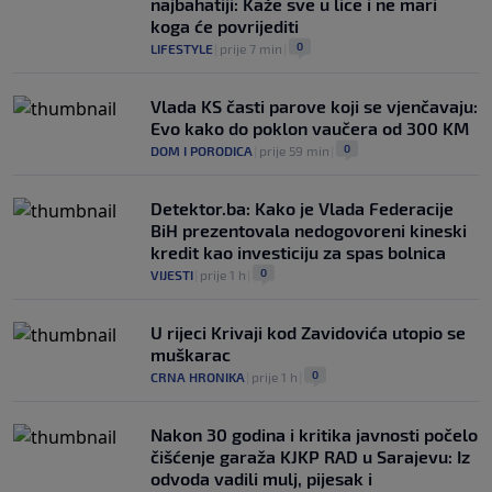
najbahatiji: Kaže sve u lice i ne mari
koga će povrijediti
0
LIFESTYLE
|
prije 7 min
|
Vlada KS časti parove koji se vjenčavaju:
Evo kako do poklon vaučera od 300 KM
0
DOM I PORODICA
|
prije 59 min
|
Detektor.ba: Kako je Vlada Federacije
BiH prezentovala nedogovoreni kineski
kredit kao investiciju za spas bolnica
0
VIJESTI
|
prije 1 h
|
U rijeci Krivaji kod Zavidovića utopio se
muškarac
0
CRNA HRONIKA
|
prije 1 h
|
Nakon 30 godina i kritika javnosti počelo
čišćenje garaža KJKP RAD u Sarajevu: Iz
odvoda vadili mulj, pijesak i