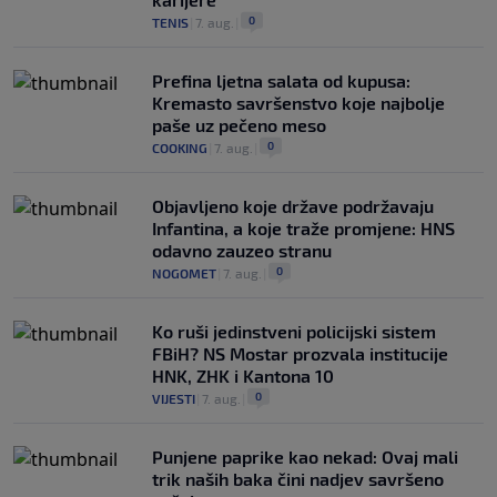
0
TENIS
|
7. aug.
|
Prefina ljetna salata od kupusa:
Kremasto savršenstvo koje najbolje
paše uz pečeno meso
0
COOKING
|
7. aug.
|
Objavljeno koje države podržavaju
Infantina, a koje traže promjene: HNS
odavno zauzeo stranu
0
NOGOMET
|
7. aug.
|
Ko ruši jedinstveni policijski sistem
FBiH? NS Mostar prozvala institucije
HNK, ZHK i Kantona 10
0
VIJESTI
|
7. aug.
|
Punjene paprike kao nekad: Ovaj mali
trik naših baka čini nadjev savršeno