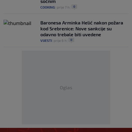
sočnim
0
COOKING
|
prije 7 h
|
Baronesa Arminka Helić nakon požara
kod Srebrenice: Nove sankcije su
odavno trebale biti uvedene
0
VIJESTI
|
prije 6 h
|
Oglas