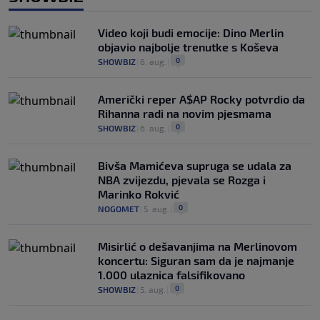
Video koji budi emocije: Dino Merlin
objavio najbolje trenutke s Koševa
0
SHOWBIZ
|
6. aug.
|
Američki reper A$AP Rocky potvrdio da
Rihanna radi na novim pjesmama
0
SHOWBIZ
|
6. aug.
|
Bivša Mamićeva supruga se udala za
NBA zvijezdu, pjevala se Rozga i
Marinko Rokvić
0
NOGOMET
|
5. aug.
|
Misirlić o dešavanjima na Merlinovom
koncertu: Siguran sam da je najmanje
1.000 ulaznica falsifikovano
0
SHOWBIZ
|
5. aug.
|