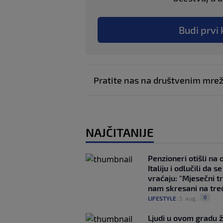
Budi prvi 
Pratite nas na društvenim mr
NAJČITANIJE
Penzioneri otišli na
Italiju i odlučili da s
vraćaju: "Mjesečni t
nam skresani na tre
0
LIFESTYLE
|
5. aug.
|
Ljudi u ovom gradu ž