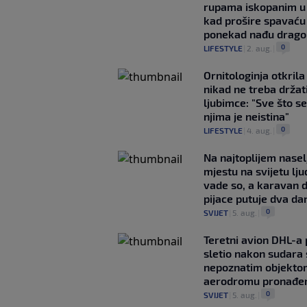
rupama iskopanim u 
kad prošire spavaću
ponekad nađu drago
0
LIFESTYLE
|
2. aug.
|
Ornitologinja otkril
nikad ne treba držat
ljubimce: "Sve što se
njima je neistina"
0
LIFESTYLE
|
4. aug.
|
Na najtoplijem nase
mjestu na svijetu lj
vade so, a karavan 
pijace putuje dva da
0
SVIJET
|
5. aug.
|
Teretni avion DHL-a
sletio nakon sudara 
nepoznatim objekto
aerodromu pronađe
0
SVIJET
|
5. aug.
|