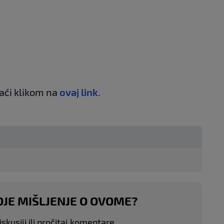
aći klikom na
ovaj link
.
OJE MIŠLJENJE O OVOME?
skusiji ili pročitaj komentare