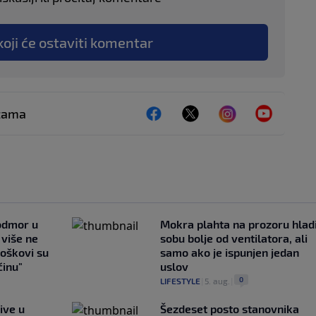
koji će ostaviti komentar
ežama
 odmor u
Mokra plahta na prozoru hlad
e više ne
sobu bolje od ventilatora, ali
roškovi su
samo ako je ispunjen jedan
ćinu"
uslov
0
LIFESTYLE
|
5. aug.
|
ive u
Šezdeset posto stanovnika