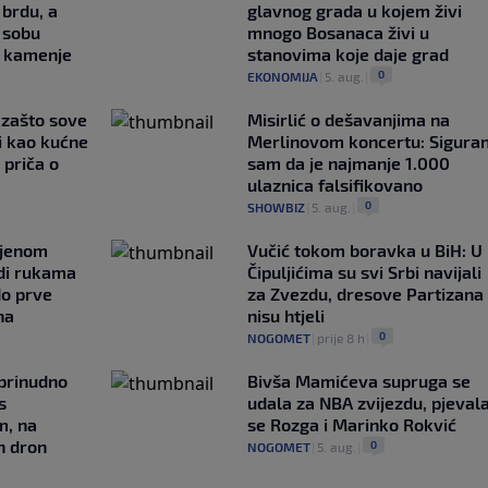
brdu, a
glavnog grada u kojem živi
 sobu
mnogo Bosanaca živi u
 kamenje
stanovima koje daje grad
0
EKONOMIJA
|
5. aug.
|
a zašto sove
Misirlić o dešavanjima na
i kao kućne
Merlinovom koncertu: Sigura
 priča o
sam da je najmanje 1.000
ulaznica falsifikovano
0
SHOWBIZ
|
5. aug.
|
ljenom
Vučić tokom boravka u BiH: U
udi rukama
Čipuljićima su svi Srbi navijali
do prve
za Zvezdu, dresove Partizana
na
nisu htjeli
0
NOGOMET
|
prije 8 h
|
 prinudno
Bivša Mamićeva supruga se
s
udala za NBA zvijezdu, pjeval
m, na
se Rozga i Marinko Rokvić
n dron
0
NOGOMET
|
5. aug.
|