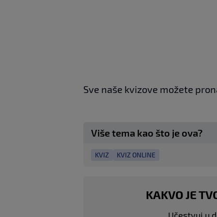
Sve naše kvizove možete pron
Više tema kao što je ova?
KVIZ
KVIZ ONLINE
KAKVO JE TV
Učestvuj u di