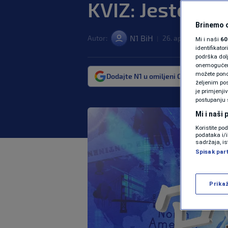
KVIZ: Jeste li m
Brinemo o
N1 BiH
Autor:
26. apr. 2024. 09:47
|
Mi i naši
60
identifikat
podrška dol
onemogućeno,
možete ponov
Dodajte N1 u omiljeni Google izvor
željenim pos
je primjenji
postupanju 
Mi i naši
Koristite po
podataka i/
sadržaja, is
Spisak par
Prika