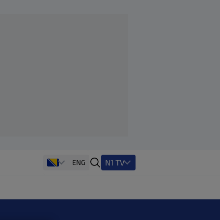
N1 TV
ENG