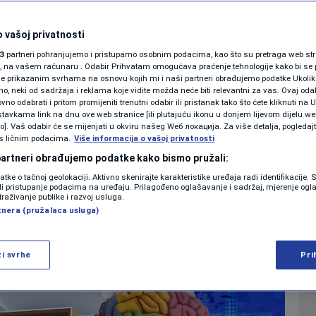
ajstor trivije?
SHOWBIZ
KOLUMNE
 vašoj privatnosti
0
RAZONODA
komentara
|
|
3
partneri pohranjujemo i pristupamo osobnim podacima, kao što su pretraga web stran
ori, na vašem računaru . Odabir Prihvatam omogućava praćenje tehnologije kako bi se 
je prikazanim svrhama na osnovu kojih mi i naši partneri obrađujemo podatke Ukoliko
 neki od sadržaja i reklama koje vidite možda neće biti relevantni za vas. Ovaj odab
PODCAST
no odabrati i pritom promijeniti trenutni odabir ili pristanak tako što ćete kliknuti na U
Više
tavkama link na dnu ove web stranice [ili plutajuću ikonu u donjem lijevom dijelu we
N1 SPECIJAL
vo]. Vaš odabir će se mijenjati u okviru našeg Wеб локација. Za više detalja, pogledaj
s ličnim podacima.
Više informacija o vašoj privatnosti
FENOMENI
 partneri obrađujemo podatke kako bismo pružali:
datke o tačnoj geolokaciji. Aktivno skenirajte karakteristike uređaja radi identifikacije.
NEISTRAŽENO
ili pristupanje podacima na uređaju. Prilagođeno oglašavanje i sadržaj, mjerenje ogl
traživanje publike i razvoj usluga.
tnera (pružalaca usluga)
VIRALNO
FOTO
ži svrhe
Pri
PROMO
VIDEO