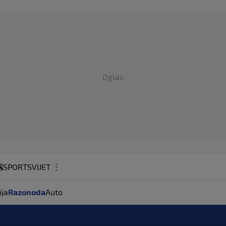
Oglas
SPORT
SVIJET
MAGAZIN
ija
Razonoda
Auto
ZDRAVLJE