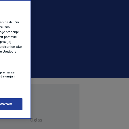
ica ili lični
pružila
 je praćenje
ir postavki
pravljaj
b stranice, ako
te Uredbu o
 Spremanje
ašavanja i
hvatam
Oglas