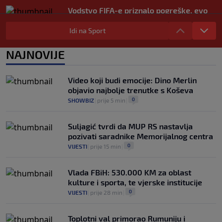
Vodstvo FIFA-e priznalo pogreške, evo
kakav je njegov stav prema Infantinu
Idi na Sport
0
NOGOMET
|
prije 2 h
|
Evo šta Sabalenka misli o testiranju pola
NAJNOVIJE
u ženskom tenisu
0
TENIS
|
prije 2 h
|
Video koji budi emocije: Dino Merlin
objavio najbolje trenutke s Koševa
0
SHOWBIZ
|
prije 5 min
|
Suljagić tvrdi da MUP RS nastavlja
pozivati saradnike Memorijalnog centra
0
VIJESTI
|
prije 15 min
|
Vlada FBiH: 530.000 KM za oblast
kulture i sporta, te vjerske institucije
0
VIJESTI
|
prije 28 min
|
Toplotni val primorao Rumuniju i