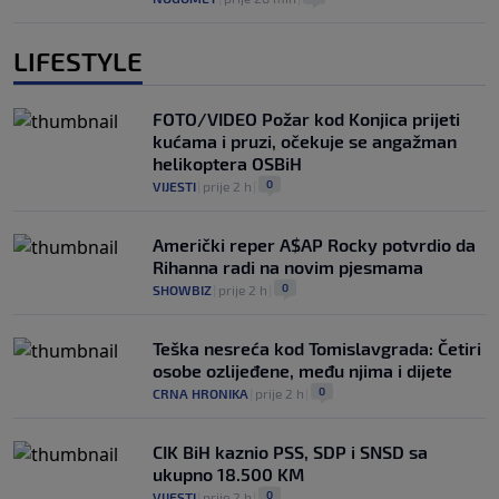
LIFESTYLE
FOTO/VIDEO Požar kod Konjica prijeti
kućama i pruzi, očekuje se angažman
helikoptera OSBiH
0
VIJESTI
|
prije 2 h
|
Američki reper A$AP Rocky potvrdio da
Rihanna radi na novim pjesmama
0
SHOWBIZ
|
prije 2 h
|
Teška nesreća kod Tomislavgrada: Četiri
osobe ozlijeđene, među njima i dijete
0
CRNA HRONIKA
|
prije 2 h
|
CIK BiH kaznio PSS, SDP i SNSD sa
ukupno 18.500 KM
0
VIJESTI
|
prije 2 h
|