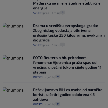
Mađarsku na mjere štednje električne
energije
0
SVIJET
|
prije 33 min
|
Drama u središtu evropskoga grada:
Zbog niskog vodostaja otkrivena
grdosija teška 250 kilograma, evakuiran
dio grada
0
SVIJET
|
prije 37 min
|
FOTO Reuters o bh. prirodnom
fenomenu: Vjetrenica pruža spas od
vrućina, u pećini tokom cijele godine 11
stepeni
0
VIJESTI
|
prije 1 h
|
Državljanstvo BiH za osobe od naročite
koristi, u četiri godine odobrena 43
zahtjeva
0
VIJESTI
|
prije 1 h
|