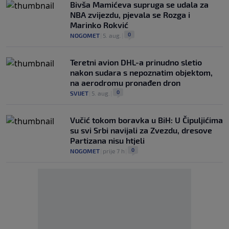
Bivša Mamićeva supruga se udala za
NBA zvijezdu, pjevala se Rozga i
Marinko Rokvić
0
NOGOMET
|
5. aug.
|
Teretni avion DHL-a prinudno sletio
nakon sudara s nepoznatim objektom,
na aerodromu pronađen dron
0
SVIJET
|
5. aug.
|
Vučić tokom boravka u BiH: U Čipuljićima
su svi Srbi navijali za Zvezdu, dresove
Partizana nisu htjeli
0
NOGOMET
|
prije 7 h
|