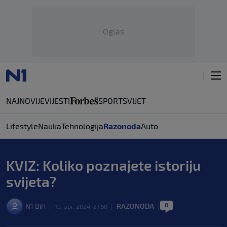
Oglas
NAJNOVIJE
VIJESTI
SPORT
SVIJET
Lifestyle
Nauka
Tehnologija
Razonoda
Auto
KVIZ: Koliko poznajete istoriju
svijeta?
0
N1 BiH
RAZONODA
|
19. apr. 2024. 21:50
|
|