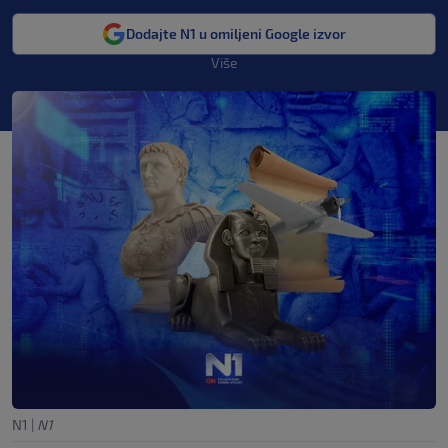
Dodajte N1 u omiljeni Google izvor
Više
N1
|
N1