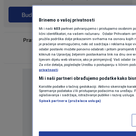
Budi prvi koji će ostaviti komentar
Brinemo o vašoj privatnosti
Mi i naši
603
partneri pohranjujemo i pristupamo osobnim pod
lični identifikatori, na vašem računaru . Odabir Prihvatam o
Pratite nas na društvenim mrežama
pružila podrška dolje prikazanim svrhama na osnovu kojih m
je praćenje onemogućeno, neki od sadržaja i reklama koje vid
odabir postavki možete ponovno odabrati i pritom promijeniti tr
kliknuti na Upravljaj željenim postavkama link na dnu ove we
lijevom dijelu web stranice, ako je primjenjivo]. Vaš odabir 
Za više detalja, pogledajte Uredbu o postupanju s ličnim po
privatnosti
Mi i naši partneri obrađujemo podatke kako bism
Koristite podatke o tačnoj geolokaciji. Aktivno skenirajte karakt
Spremanje podataka i/ili pristupanje podacima na uređaju. P
oglašavanja i sadržaja, istraživanje publike i razvoj usluga.
Spisak partnera (pružalaca usluga)
Oglas