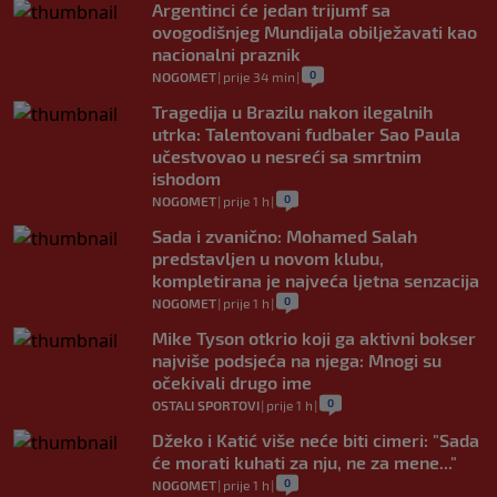
Argentinci će jedan trijumf sa
ovogodišnjeg Mundijala obilježavati kao
nacionalni praznik
0
NOGOMET
|
prije 34 min
|
Tragedija u Brazilu nakon ilegalnih
utrka: Talentovani fudbaler Sao Paula
učestvovao u nesreći sa smrtnim
ishodom
0
NOGOMET
|
prije 1 h
|
Sada i zvanično: Mohamed Salah
predstavljen u novom klubu,
kompletirana je najveća ljetna senzacija
0
NOGOMET
|
prije 1 h
|
Mike Tyson otkrio koji ga aktivni bokser
najviše podsjeća na njega: Mnogi su
očekivali drugo ime
0
OSTALI SPORTOVI
|
prije 1 h
|
Džeko i Katić više neće biti cimeri: "Sada
će morati kuhati za nju, ne za mene..."
0
NOGOMET
|
prije 1 h
|