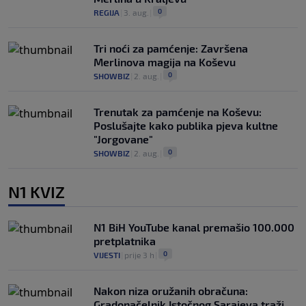
0
REGIJA
|
3. aug.
|
Tri noći za pamćenje: Završena
Merlinova magija na Koševu
0
SHOWBIZ
|
2. aug.
|
Trenutak za pamćenje na Koševu:
Poslušajte kako publika pjeva kultne
"Jorgovane"
0
SHOWBIZ
|
2. aug.
|
N1 KVIZ
N1 BiH YouTube kanal premašio 100.000
pretplatnika
0
VIJESTI
|
prije 3 h
|
Nakon niza oružanih obračuna:
Gradonačelnik Istočnog Sarajeva traži