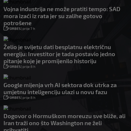
Vojna industrija ne može pratiti tempo: SAD
mora izaći iz rata jer su zalihe gotovo
potrošene
FORBES
|
prije 7 h
Želio je svijetu dati besplatnu električnu
energiju: Investitor je tada postavio jedno
pitanje koje je promijenilo historiju
FORBES
|
prije 8 h
Google mijenja vrh AI sektora dok utrka za
umjetnu inteligenciju ulazi u novu fazu
FORBES
|
prije 8 h
Dogovor o Hormuškom moreuzu sve bliže, ali
Iran traži ono što Washington ne želi
prihvatiti