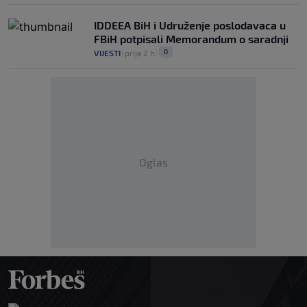
IDDEEA BiH i Udruženje poslodavaca u
FBiH potpisali Memorandum o saradnji
0
VIJESTI
|
prije 2 h
|
Oglas