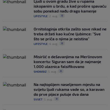
Ljudi u ovom gradu žive u rupama
iskopanim u brdu, a kad prošire spavaću
sobu ponekad nađu drago kamenje
0
LIFESTYLE
|
2. aug.
|
Ornitologinja otkrila zašto sove nikad ne
treba držati kao kućne ljubimce: "Sve
što se priča o njima je neistina"
0
LIFESTYLE
|
4. aug.
|
Misirlić o dešavanjima na Merlinovom
koncertu: Siguran sam da je najmanje
1.000 ulaznica falsifikovano
0
SHOWBIZ
|
5. aug.
|
Na najtoplijem naseljenom mjestu na
svijetu ljudi rukama vade so, a karavan
do prve pijace putuje dva dana
0
SVIJET
|
5. aug.
|