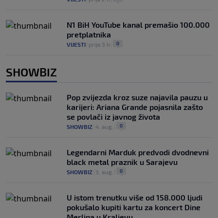
N1 BiH YouTube kanal premašio 100.000
pretplatnika
0
VIJESTI
|
prije 3 h
|
SHOWBIZ
Pop zvijezda kroz suze najavila pauzu u
karijeri: Ariana Grande pojasnila zašto
se povlači iz javnog života
0
SHOWBIZ
|
4. aug.
|
Legendarni Marduk predvodi dvodnevni
black metal praznik u Sarajevu
0
SHOWBIZ
|
3. aug.
|
U istom trenutku više od 158.000 ljudi
pokušalo kupiti kartu za koncert Dine
Merlina u Kraljevu