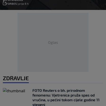
FORBES
|
prije 8 h
Oglas
ZDRAVLJE
FOTO Reuters o bh. prirodnom
fenomenu: Vjetrenica pruža spas od
vrućina, u pećini tokom cijele godine 11
stepeni