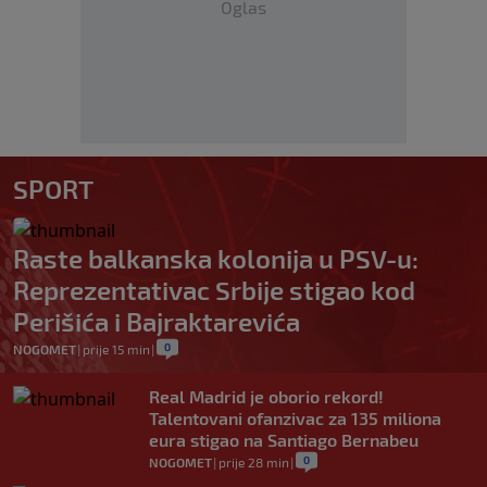
Oglas
SPORT
Raste balkanska kolonija u PSV-u:
Reprezentativac Srbije stigao kod
Perišića i Bajraktarevića
0
NOGOMET
|
prije 15 min
|
Real Madrid je oborio rekord!
Talentovani ofanzivac za 135 miliona
eura stigao na Santiago Bernabeu
0
NOGOMET
|
prije 28 min
|