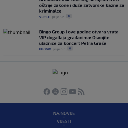
oštrije zakone i duže zatvorske kazne za
kriminalce
0
VIJESTI
|
prije 5 h
|
Bingo Group i ove godine otvara vrata
VIP događaja građanima: Osvojite
ulaznice za koncert Petra Graše
0
PROMO
|
prije 6 h
|
NAJNOVIJE
VIJESTI