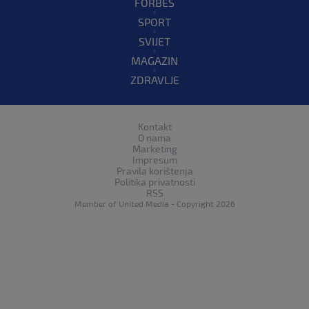
FORBES
SPORT
SVIJET
MAGAZIN
ZDRAVLJE
Kontakt
O nama
Marketing
Impresum
Pravila korištenja
Politika privatnosti
RSS
Member of
United Media
- Copyright 2026