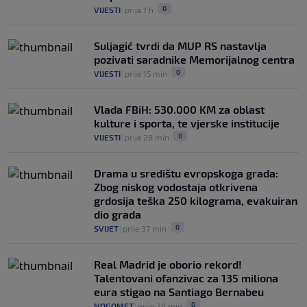
0
VIJESTI
|
prije 1 h
|
Suljagić tvrdi da MUP RS nastavlja
pozivati saradnike Memorijalnog centra
0
VIJESTI
|
prije 15 min
|
Vlada FBiH: 530.000 KM za oblast
kulture i sporta, te vjerske institucije
0
VIJESTI
|
prije 28 min
|
Drama u središtu evropskoga grada:
Zbog niskog vodostaja otkrivena
grdosija teška 250 kilograma, evakuiran
dio grada
0
SVIJET
|
prije 37 min
|
Real Madrid je oborio rekord!
Talentovani ofanzivac za 135 miliona
eura stigao na Santiago Bernabeu
0
NOGOMET
|
prije 28 min
|