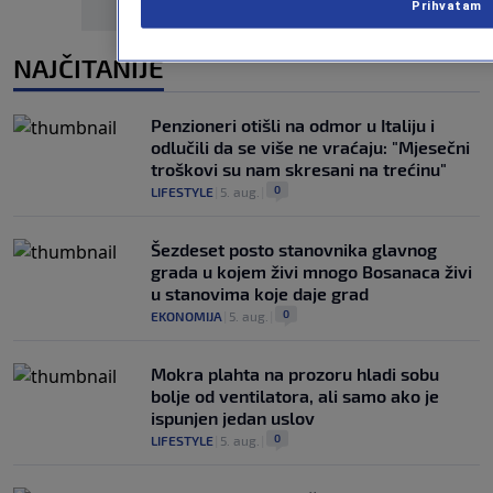
Prihvatam
NAJČITANIJE
Penzioneri otišli na odmor u Italiju i
odlučili da se više ne vraćaju: "Mjesečni
troškovi su nam skresani na trećinu"
0
LIFESTYLE
|
5. aug.
|
Šezdeset posto stanovnika glavnog
grada u kojem živi mnogo Bosanaca živi
u stanovima koje daje grad
0
EKONOMIJA
|
5. aug.
|
Mokra plahta na prozoru hladi sobu
bolje od ventilatora, ali samo ako je
ispunjen jedan uslov
0
LIFESTYLE
|
5. aug.
|