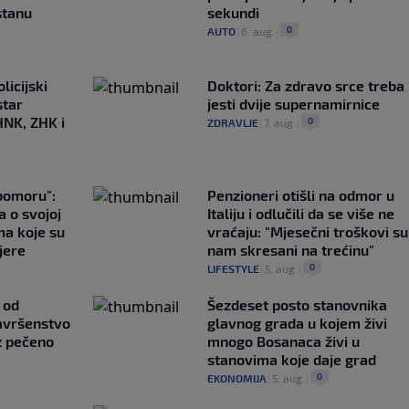
stanu
sekundi
0
AUTO
|
6. aug.
|
licijski
Doktori: Za zdravo srce treba
star
jesti dvije supernamirnice
HNK, ZHK i
0
ZDRAVLJE
|
7. aug.
|
ubomoru":
Penzioneri otišli na odmor u
a o svojoj
Italiju i odlučili da se više ne
ma koje su
vraćaju: "Mjesečni troškovi su
jere
nam skresani na trećinu"
0
LIFESTYLE
|
5. aug.
|
 od
Šezdeset posto stanovnika
avršenstvo
glavnog grada u kojem živi
z pečeno
mnogo Bosanaca živi u
stanovima koje daje grad
0
EKONOMIJA
|
5. aug.
|