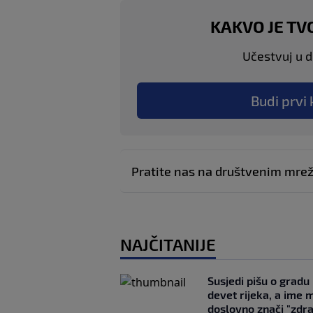
KAKVO JE TV
Učestvuj u di
Budi prvi 
Pratite nas na društvenim mr
NAJČITANIJE
Susjedi pišu o gradu
devet rijeka, a ime 
doslovno znači "zdr