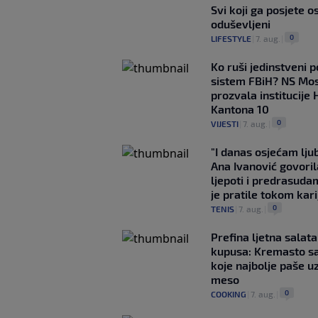
Svi koji ga posjete o
oduševljeni
0
LIFESTYLE
|
7. aug.
|
Ko ruši jedinstveni po
sistem FBiH? NS Mo
prozvala institucije 
Kantona 10
0
VIJESTI
|
7. aug.
|
"I danas osjećam lj
Ana Ivanović govoril
ljepoti i predrasuda
je pratile tokom kari
0
TENIS
|
7. aug.
|
Prefina ljetna salata
kupusa: Kremasto s
koje najbolje paše u
meso
0
COOKING
|
7. aug.
|