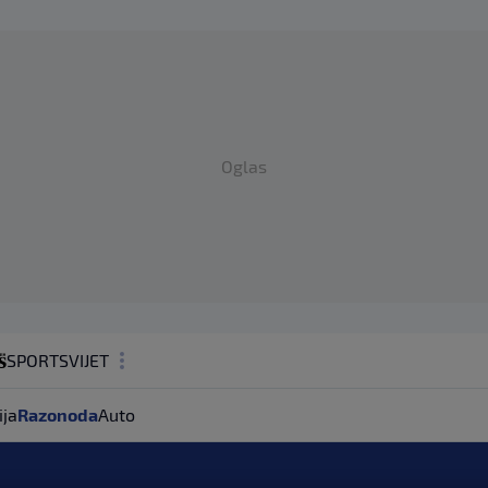
Oglas
SPORT
SVIJET
MAGAZIN
ija
Razonoda
Auto
ZDRAVLJE