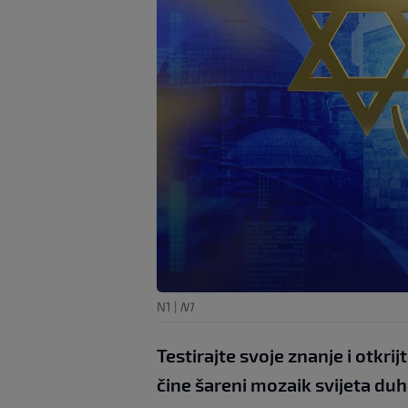
N1
|
N1
Testirajte svoje znanje i otkri
čine šareni mozaik svijeta du