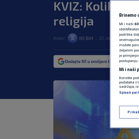
KVIZ: Koliko p
Brinemo o
religija
Mi i naši
60
identifikat
podrška dol
N1 BiH
Autor:
22. dec. 2023. 12:03
|
onemogućeno,
možete ponov
željenim pos
je primjenji
Dodajte N1 u omiljeni Google izvor
postupanju 
Mi i naši
Koristite po
podataka i/
sadržaja, is
Spisak par
Prika