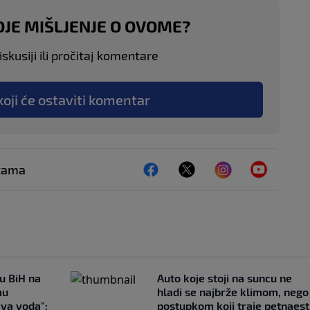
OJE MIŠLJENJE O OVOME?
skusiji ili pročitaj komentare
koji će ostaviti komentar
ežama
 u BiH na
Auto koje stoji na suncu ne
mu
hladi se najbrže klimom, nego
ava voda":
postupkom koji traje petnaest