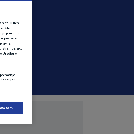
ica ili lični
pružila
 je praćenje
ir postavki
pravljaj
b stranice, ako
te Uredbu o
 Spremanje
ašavanja i
hvatam