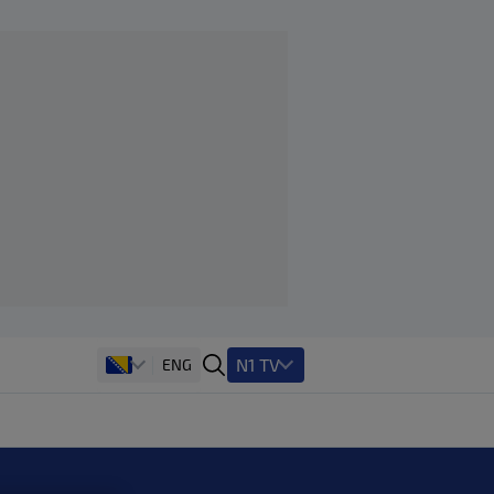
N1 TV
ENG