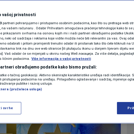
oznajete kulturu
SHOWBIZ
KOLUMNE
 vašoj privatnosti
3
partneri pohranjujemo i pristupamo osobnim podacima, kao što su pretraga web stran
ori, na vašem računaru . Odabir Prihvatam omogućava praćenje tehnologije kako bi se 
je prikazanim svrhama na osnovu kojih mi i naši partneri obrađujemo podatke Ukoliko
0
RAZONODA
komentara
|
|
 neki od sadržaja i reklama koje vidite možda neće biti relevantni za vas. Ovaj odab
PODCAST
no odabrati i pritom promijeniti trenutni odabir ili pristanak tako što ćete kliknuti na U
tavkama link na dnu ove web stranice [ili plutajuću ikonu u donjem lijevom dijelu we
N1 SPECIJAL
vo]. Vaš odabir će se mijenjati u okviru našeg Wеб локација. Za više detalja, pogledaj
s ličnim podacima.
Više
Više informacija o vašoj privatnosti
FENOMENI
 partneri obrađujemo podatke kako bismo pružali:
datke o tačnoj geolokaciji. Aktivno skenirajte karakteristike uređaja radi identifikacije.
NEISTRAŽENO
ili pristupanje podacima na uređaju. Prilagođeno oglašavanje i sadržaj, mjerenje ogl
traživanje publike i razvoj usluga.
tnera (pružalaca usluga)
VIRALNO
FOTO
ži svrhe
Pri
PROMO
VIDEO