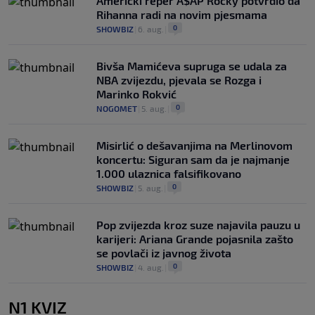
Američki reper A$AP Rocky potvrdio da
Rihanna radi na novim pjesmama
0
SHOWBIZ
|
6. aug.
|
Bivša Mamićeva supruga se udala za
NBA zvijezdu, pjevala se Rozga i
Marinko Rokvić
0
NOGOMET
|
5. aug.
|
Misirlić o dešavanjima na Merlinovom
koncertu: Siguran sam da je najmanje
1.000 ulaznica falsifikovano
0
SHOWBIZ
|
5. aug.
|
Pop zvijezda kroz suze najavila pauzu u
karijeri: Ariana Grande pojasnila zašto
se povlači iz javnog života
0
SHOWBIZ
|
4. aug.
|
N1 KVIZ