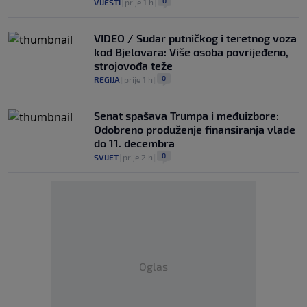
0
VIJESTI
|
prije 1 h
|
VIDEO / Sudar putničkog i teretnog voza
kod Bjelovara: Više osoba povrijeđeno,
strojovođa teže
0
REGIJA
|
prije 1 h
|
Senat spašava Trumpa i međuizbore:
Odobreno produženje finansiranja vlade
do 11. decembra
0
SVIJET
|
prije 2 h
|
Oglas