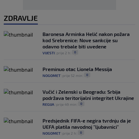
ZDRAVLJE
Baronesa Arminka Helić nakon požara
kod Srebrenice: Nove sankcije su
odavno trebale biti uvedene
0
VIJESTI
|
prije 2 h
|
Preminuo otac Lionela Messija
0
NOGOMET
|
prije 52 min
|
Vučić i Zelenski u Beogradu: Srbija
podržava teritorijalni integritet Ukrajine
0
REGIJA
|
prije 49 min
|
Predsjednik FIFA-e negira tvrdnju da je
UEFA platila navodnoj "ljubavnici"
0
NOGOMET
|
prije 2 h
|