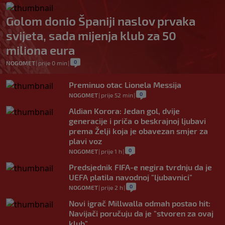
Golom donio Španiji naslov prvaka
svijeta, sada mijenja klub za 50
miliona eura
0
NOGOMET
|
prije 0 min
|
Preminuo otac Lionela Messija
0
NOGOMET
|
prije 52 min
|
Aldian Korora: Jedan gol, dvije
generacije i priča o beskrajnoj ljubavi
prema Želji koja je obavezan smjer za
plavi voz
0
NOGOMET
|
prije 1 h
|
Predsjednik FIFA-e negira tvrdnju da je
UEFA platila navodnoj "ljubavnici"
0
NOGOMET
|
prije 2 h
|
Novi igrač Millwalla odmah postao hit:
Navijači poručuju da je "stvoren za ovaj
klub"