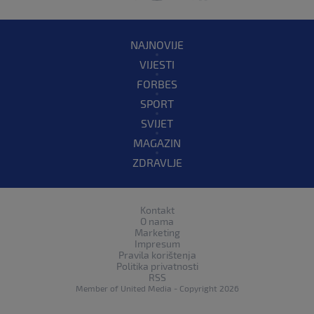
NAJNOVIJE
VIJESTI
FORBES
SPORT
SVIJET
MAGAZIN
ZDRAVLJE
Kontakt
O nama
Marketing
Impresum
Pravila korištenja
Politika privatnosti
RSS
Member of
United Media
- Copyright 2026