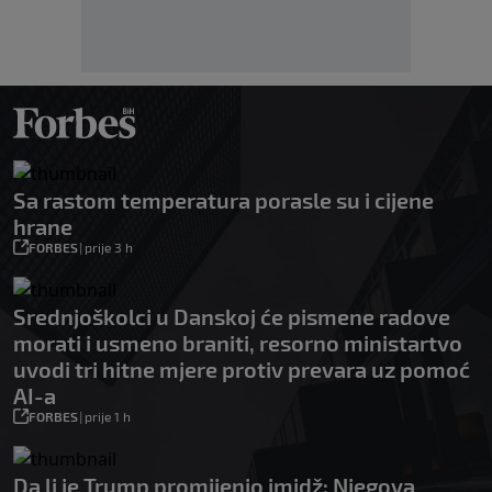
Sa rastom temperatura porasle su i cijene
hrane
FORBES
|
prije 3 h
Srednjoškolci u Danskoj će pismene radove
morati i usmeno braniti, resorno ministartvo
uvodi tri hitne mjere protiv prevara uz pomoć
AI-a
FORBES
|
prije 1 h
Da li je Trump promijenio imidž: Njegova