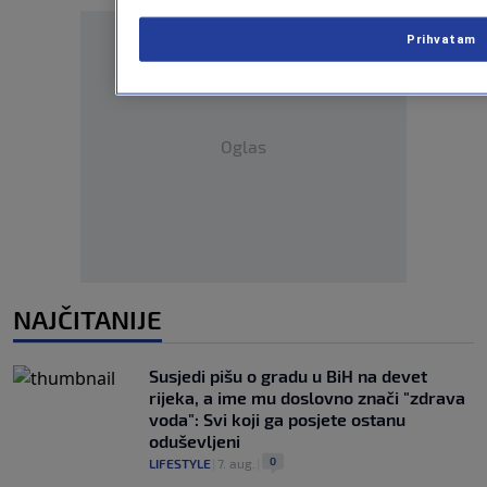
Prihvatam
Oglas
NAJČITANIJE
Susjedi pišu o gradu u BiH na devet
rijeka, a ime mu doslovno znači "zdrava
voda": Svi koji ga posjete ostanu
oduševljeni
0
LIFESTYLE
|
7. aug.
|