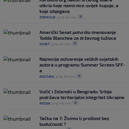
otkrio koje namirnice uvijek kupuje, a
koje izbjegava
0
ZDRAVLJE
|
prije 24 min
|
Američki Senat potvrdio imenovanje
Todda Blanchea za državnog tužioca
0
SVIJET
|
prije 26 min
|
Najnovija ostvarenja velikih svjetskih
autora u programu Summer Screen SFF-
a
0
KULTURA
|
prije 38 min
|
Vučić i Zelenski u Beogradu: Srbija
podržava teritorijalni integritet Ukrajine
0
REGIJA
|
prije 49 min
|
Tačka na 7: Živimo li prošlost bez
budućnosti ?