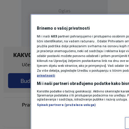
Oglas
Brinemo o vašoj privatnosti
Mi i naši
603
partneri pohranjujemo i pristupamo osobnim pod
lični identifikatori, na vašem računaru . Odabir Prihvatam o
pružila podrška dolje prikazanim svrhama na osnovu kojih m
je praćenje onemogućeno, neki od sadržaja i reklama koje vid
KAKVO JE TVOJE MIŠLJENJE O OVOME?
odabir postavki možete ponovno odabrati i pritom promijeniti tr
kliknuti na Upravljaj željenim postavkama link na dnu ove we
Učestvuj u diskusiji ili pročitaj komentare
lijevom dijelu web stranice, ako je primjenjivo]. Vaš odabir 
Za više detalja, pogledajte Uredbu o postupanju s ličnim po
privatnosti
Budi prvi koji će ostaviti komentar
Mi i naši partneri obrađujemo podatke kako bism
Koristite podatke o tačnoj geolokaciji. Aktivno skenirajte karakt
Spremanje podataka i/ili pristupanje podacima na uređaju. P
oglašavanja i sadržaja, istraživanje publike i razvoj usluga.
Pratite nas na društvenim mrežama
Spisak partnera (pružalaca usluga)