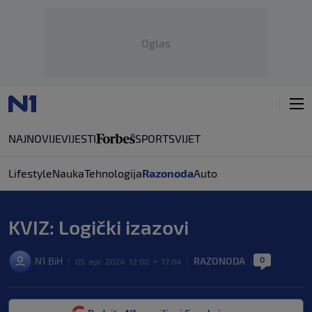
Oglas
NAJNOVIJE
VIJESTI
SPORT
SVIJET
Lifestyle
Nauka
Tehnologija
Razonoda
Auto
KVIZ: Logički izazovi
0
N1 BiH
RAZONODA
|
05. apr. 2024. 12:00
>
17:04
|
|