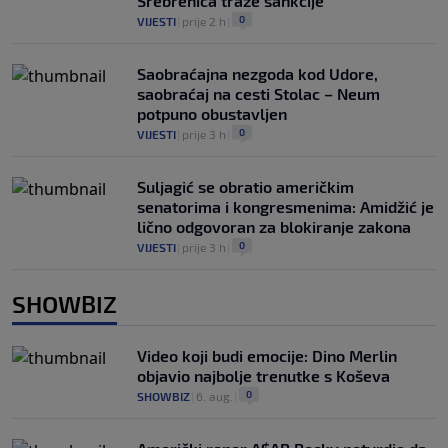
Srebrenica traže sankcije
0
VIJESTI
|
prije 2 h
|
Saobraćajna nezgoda kod Udore,
saobraćaj na cesti Stolac – Neum
potpuno obustavljen
0
VIJESTI
|
prije 3 h
|
Suljagić se obratio američkim
senatorima i kongresmenima: Amidžić je
lično odgovoran za blokiranje zakona
0
VIJESTI
|
prije 3 h
|
SHOWBIZ
Video koji budi emocije: Dino Merlin
objavio najbolje trenutke s Koševa
0
SHOWBIZ
|
6. aug.
|