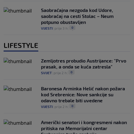
Saobraćajna nezgoda kod Udore,
saobraćaj na cesti Stolac – Neum
potpuno obustavljen
0
VIJESTI
|
prije 3 h
|
LIFESTYLE
Zemljotres probudio Austrijance: "Prvo
prasak, a onda se kuća zatresla"
0
SVIJET
|
prije 2 h
|
Baronesa Arminka Helić nakon požara
kod Srebrenice: Nove sankcije su
odavno trebale biti uvedene
0
VIJESTI
|
prije 2 h
|
Američki senatori i kongresmeni nakon
pritiska na Memorijalni centar