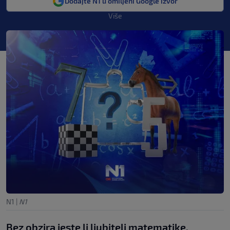
Dodajte N1 u omiljeni Google izvor
Više
N1
|
N1
Bez obzira jeste li ljubitelj matematike,