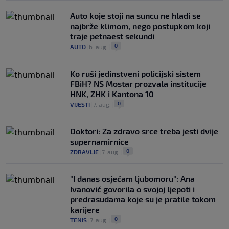
Auto koje stoji na suncu ne hladi se
najbrže klimom, nego postupkom koji
traje petnaest sekundi
0
AUTO
|
6. aug.
|
Ko ruši jedinstveni policijski sistem
FBiH? NS Mostar prozvala institucije
HNK, ZHK i Kantona 10
0
VIJESTI
|
7. aug.
|
Doktori: Za zdravo srce treba jesti dvije
supernamirnice
0
ZDRAVLJE
|
7. aug.
|
"I danas osjećam ljubomoru": Ana
Ivanović govorila o svojoj ljepoti i
predrasudama koje su je pratile tokom
karijere
0
TENIS
|
7. aug.
|