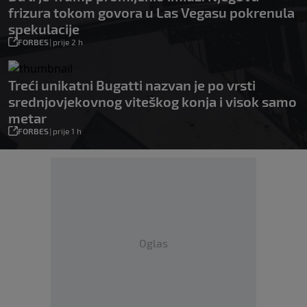
frizura tokom govora u Las Vegasu pokrenula
spekulacije
FORBES
|
prije 2 h
Treći unikatni Bugatti nazvan je po vrsti
srednjovjekovnog viteškog konja i visok samo
metar
FORBES
|
prije 1 h
Oglas