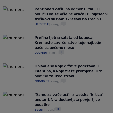
Penzioneri otišli na odmor u Italiju i
odlučili da se više ne vraćaju: "Mjesečni
troškovi su nam skresani na trećinu"
0
LIFESTYLE
|
5. aug.
|
Prefina ljetna salata od kupusa:
Kremasto savršenstvo koje najbolje
paše uz pečeno meso
0
COOKING
|
7. aug.
|
Objavljeno koje države podržavaju
Infantina, a koje traže promjene: HNS
odavno zauzeo stranu
0
NOGOMET
|
7. aug.
|
"Samo za vaše oči": Izraelska "krtica"
unutar UN-a dostavljala povjerljive
podatke
0
SVIJET
|
7. aug.
|