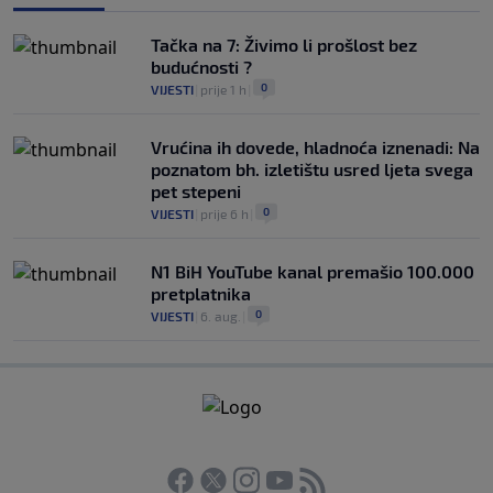
Tačka na 7: Živimo li prošlost bez
budućnosti ?
0
VIJESTI
|
prije 1 h
|
Vrućina ih dovede, hladnoća iznenadi: Na
poznatom bh. izletištu usred ljeta svega
pet stepeni
0
VIJESTI
|
prije 6 h
|
N1 BiH YouTube kanal premašio 100.000
pretplatnika
0
VIJESTI
|
6. aug.
|