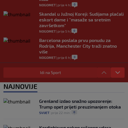
0
NOGOMET
|
prije 4 h
|
Skandal u Južnoj Koreji: Sudijama plaćali
eskort dame i "masaže sa sretnim
završetkom"
0
NOGOMET
|
prije 5 h
|
Barcelona poslala prvu ponudu za
Rodrija, Manchester City traži znatno
više
0
NOGOMET
|
prije 6 h
|
Dalić će postati najskuplji hrvatski
trener u historiji i jedan od najplaćenijih
Idi na Sport
selektora svijeta
0
NOGOMET
|
prije 6 h
|
NAJNOVIJE
Otkriveno ko je bio Georginina prva
ljubav: Njihova priča ponovo postala
Grenland izdao snažno upozorenje:
viralna
Trump opet prijeti preuzimanjem otoka
0
NOGOMET
|
7. aug.
|
0
SVIJET
|
prije 22 min
|
Kardiohirurg nakon srčanog udara