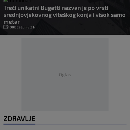
Treći unikatni Bugatti nazvan je po vrsti
srednjovjekovnog viteškog konja i visok samo
metar
FORBES
|
prije 2 h
Oglas
ZDRAVLJE