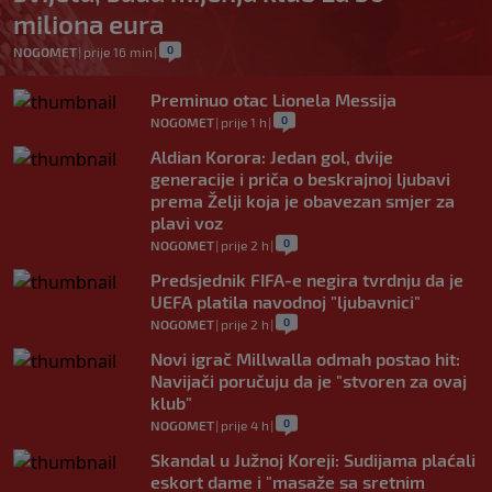
miliona eura
0
NOGOMET
|
prije 16 min
|
Preminuo otac Lionela Messija
0
NOGOMET
|
prije 1 h
|
Aldian Korora: Jedan gol, dvije
generacije i priča o beskrajnoj ljubavi
prema Želji koja je obavezan smjer za
plavi voz
0
NOGOMET
|
prije 2 h
|
Predsjednik FIFA-e negira tvrdnju da je
UEFA platila navodnoj "ljubavnici"
0
NOGOMET
|
prije 2 h
|
Novi igrač Millwalla odmah postao hit:
Navijači poručuju da je "stvoren za ovaj
klub"
0
NOGOMET
|
prije 4 h
|
Skandal u Južnoj Koreji: Sudijama plaćali
eskort dame i "masaže sa sretnim