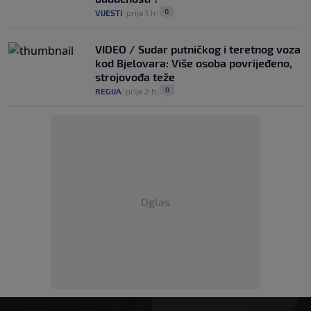
0
VIJESTI
|
prije 1 h
|
VIDEO / Sudar putničkog i teretnog voza
kod Bjelovara: Više osoba povrijeđeno,
strojovođa teže
0
REGIJA
|
prije 2 h
|
Oglas