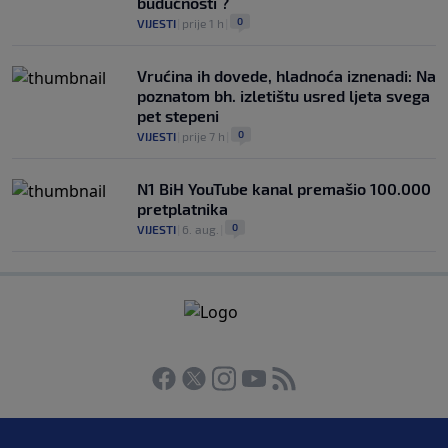
budućnosti ?
0
VIJESTI
|
prije 1 h
|
Vrućina ih dovede, hladnoća iznenadi: Na
poznatom bh. izletištu usred ljeta svega
pet stepeni
0
VIJESTI
|
prije 7 h
|
N1 BiH YouTube kanal premašio 100.000
pretplatnika
0
VIJESTI
|
6. aug.
|