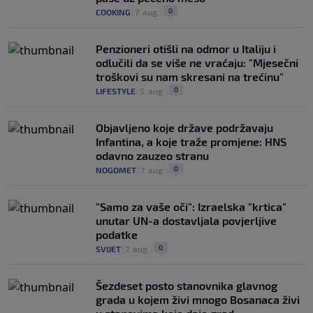
0
COOKING
|
7. aug.
|
Penzioneri otišli na odmor u Italiju i
odlučili da se više ne vraćaju: "Mjesečni
troškovi su nam skresani na trećinu"
0
LIFESTYLE
|
5. aug.
|
Objavljeno koje države podržavaju
Infantina, a koje traže promjene: HNS
odavno zauzeo stranu
0
NOGOMET
|
7. aug.
|
"Samo za vaše oči": Izraelska "krtica"
unutar UN-a dostavljala povjerljive
podatke
0
SVIJET
|
7. aug.
|
Šezdeset posto stanovnika glavnog
grada u kojem živi mnogo Bosanaca živi