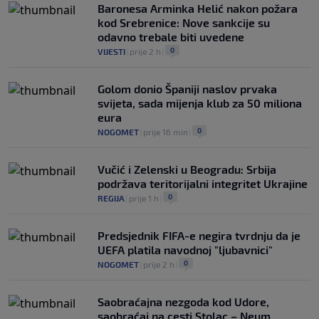
Baronesa Arminka Helić nakon požara
kod Srebrenice: Nove sankcije su
odavno trebale biti uvedene
0
VIJESTI
|
prije 2 h
|
Golom donio Španiji naslov prvaka
svijeta, sada mijenja klub za 50 miliona
eura
0
NOGOMET
|
prije 16 min
|
Vučić i Zelenski u Beogradu: Srbija
podržava teritorijalni integritet Ukrajine
0
REGIJA
|
prije 1 h
|
Predsjednik FIFA-e negira tvrdnju da je
UEFA platila navodnoj "ljubavnici"
0
NOGOMET
|
prije 2 h
|
Saobraćajna nezgoda kod Udore,
saobraćaj na cesti Stolac – Neum