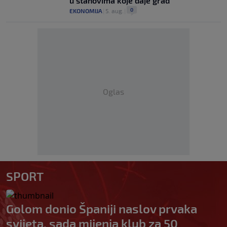
u stanovima koje daje grad
0
EKONOMIJA
|
5. aug.
|
Oglas
SPORT
Golom donio Španiji naslov prvaka
svijeta, sada mijenja klub za 50