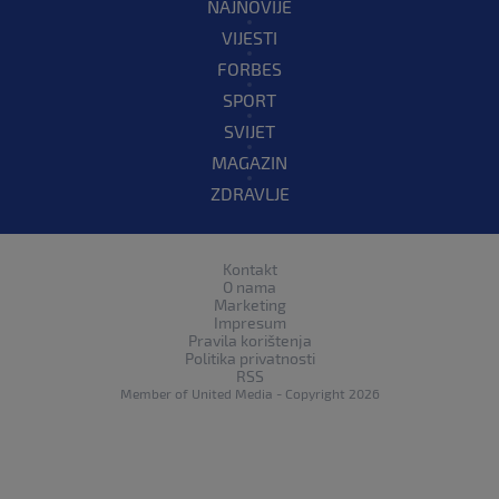
NAJNOVIJE
VIJESTI
FORBES
SPORT
SVIJET
MAGAZIN
ZDRAVLJE
Kontakt
O nama
Marketing
Impresum
Pravila korištenja
Politika privatnosti
RSS
Member of
United Media
- Copyright 2026