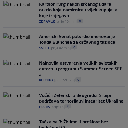
Kardiohirurg nakon srčanog udara
otkrio koje namirnice uvijek kupuje, a
koje izbjegava
0
ZDRAVLJE
|
prije 40 min
|
Američki Senat potvrdio imenovanje
Todda Blanchea za državnog tužioca
0
SVIJET
|
prije 42 min
|
Najnovija ostvarenja velikih svjetskih
autora u programu Summer Screen SFF-
a
0
KULTURA
|
prije 54 min
|
Vučić i Zelenski u Beogradu: Srbija
podržava teritorijalni integritet Ukrajine
0
REGIJA
|
prije 1 h
|
Tačka na 7: Živimo li prošlost bez
budućnosti ?