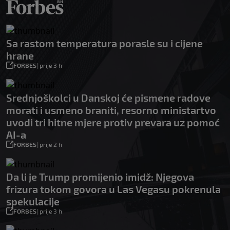
Sa rastom temperatura porasle su i cijene
hrane
FORBES
|
prije 3 h
Srednjoškolci u Danskoj će pismene radove
morati i usmeno braniti, resorno ministartvo
uvodi tri hitne mjere protiv prevara uz pomoć
AI-a
FORBES
|
prije 2 h
Da li je Trump promijenio imidž: Njegova
frizura tokom govora u Las Vegasu pokrenula
spekulacije
FORBES
|
prije 3 h