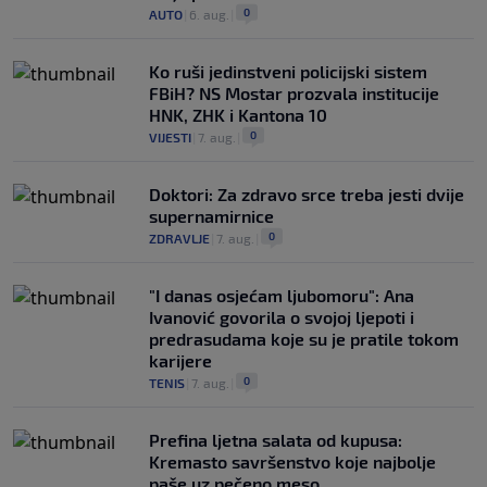
0
AUTO
|
6. aug.
|
Ko ruši jedinstveni policijski sistem
FBiH? NS Mostar prozvala institucije
HNK, ZHK i Kantona 10
0
VIJESTI
|
7. aug.
|
Doktori: Za zdravo srce treba jesti dvije
supernamirnice
0
ZDRAVLJE
|
7. aug.
|
"I danas osjećam ljubomoru": Ana
Ivanović govorila o svojoj ljepoti i
predrasudama koje su je pratile tokom
karijere
0
TENIS
|
7. aug.
|
Prefina ljetna salata od kupusa:
Kremasto savršenstvo koje najbolje
paše uz pečeno meso