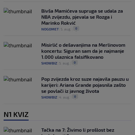
Bivša Mamićeva supruga se udala za
NBA zvijezdu, pjevala se Rozga i
Marinko Rokvić
0
NOGOMET
|
5. aug.
|
Misirlić o dešavanjima na Merlinovom
koncertu: Siguran sam da je najmanje
1.000 ulaznica falsifikovano
0
SHOWBIZ
|
5. aug.
|
Pop zvijezda kroz suze najavila pauzu u
karijeri: Ariana Grande pojasnila zašto
se povlači iz javnog života
0
SHOWBIZ
|
4. aug.
|
N1 KVIZ
Tačka na 7: Živimo li prošlost bez