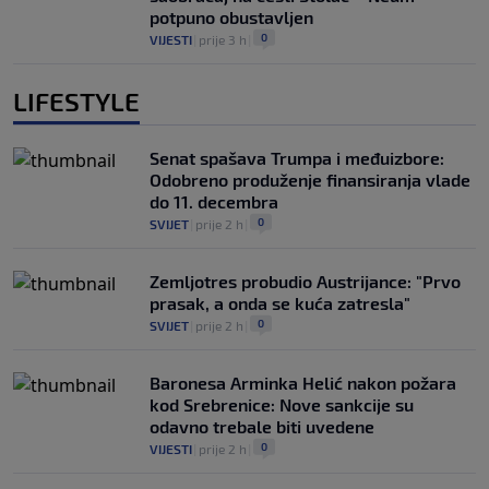
potpuno obustavljen
0
VIJESTI
|
prije 3 h
|
LIFESTYLE
Senat spašava Trumpa i međuizbore:
Odobreno produženje finansiranja vlade
do 11. decembra
0
SVIJET
|
prije 2 h
|
Zemljotres probudio Austrijance: "Prvo
prasak, a onda se kuća zatresla"
0
SVIJET
|
prije 2 h
|
Baronesa Arminka Helić nakon požara
kod Srebrenice: Nove sankcije su
odavno trebale biti uvedene
0
VIJESTI
|
prije 2 h
|