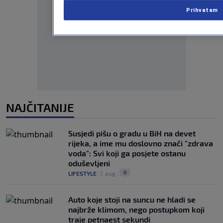
Prihvatam
Oglas
NAJČITANIJE
Susjedi pišu o gradu u BiH na devet
rijeka, a ime mu doslovno znači "zdrava
voda": Svi koji ga posjete ostanu
oduševljeni
0
LIFESTYLE
|
7. aug.
|
Auto koje stoji na suncu ne hladi se
najbrže klimom, nego postupkom koji
traje petnaest sekundi