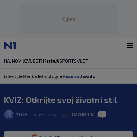
Oglas
NAJNOVIJE
VIJESTI
SPORT
SVIJET
Lifestyle
Nauka
Tehnologija
Razonoda
Auto
KVIZ: Otkrijte svoj životni stil
0
N1 BiH
RAZONODA
|
30. mar. 2024. 15:48
|
|