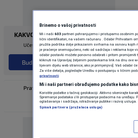
Brinemo o vašoj privatnosti
KAKVO JE TVOJE MIŠLJENJE O OVOME?
Mi i naši
603
partneri pohranjujemo i pristupamo osobnim pod
lični identifikatori, na vašem računaru . Odabir Prihvatam o
Učestvuj u diskusiji ili pročitaj komentare
pružila podrška dolje prikazanim svrhama na osnovu kojih m
je praćenje onemogućeno, neki od sadržaja i reklama koje vid
odabir postavki možete ponovno odabrati i pritom promijeniti tr
kliknuti na Upravljaj željenim postavkama link na dnu ove we
Budi prvi koji će ostaviti komentar
lijevom dijelu web stranice, ako je primjenjivo]. Vaš odabir 
Za više detalja, pogledajte Uredbu o postupanju s ličnim po
privatnosti
Mi i naši partneri obrađujemo podatke kako bism
Pratite nas na društvenim mrežama
Koristite podatke o tačnoj geolokaciji. Aktivno skenirajte karakt
Spremanje podataka i/ili pristupanje podacima na uređaju. P
oglašavanja i sadržaja, istraživanje publike i razvoj usluga.
Spisak partnera (pružalaca usluga)