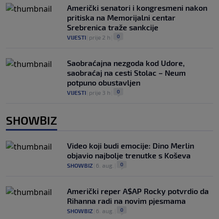
Američki senatori i kongresmeni nakon
pritiska na Memorijalni centar
Srebrenica traže sankcije
0
VIJESTI
|
prije 2 h
|
Saobraćajna nezgoda kod Udore,
saobraćaj na cesti Stolac – Neum
potpuno obustavljen
0
VIJESTI
|
prije 3 h
|
SHOWBIZ
Video koji budi emocije: Dino Merlin
objavio najbolje trenutke s Koševa
0
SHOWBIZ
|
6. aug.
|
Američki reper A$AP Rocky potvrdio da
Rihanna radi na novim pjesmama
0
SHOWBIZ
|
6. aug.
|