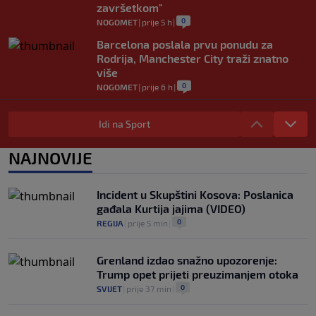
završetkom"
0
NOGOMET
|
prije 5 h
|
Barcelona poslala prvu ponudu za
Rodrija, Manchester City traži znatno
više
0
NOGOMET
|
prije 6 h
|
Dalić će postati najskuplji hrvatski
trener u historiji i jedan od najplaćenijih
Idi na Sport
selektora svijeta
0
NOGOMET
|
prije 7 h
|
NAJNOVIJE
Otkriveno ko je bio Georginina prva
ljubav: Njihova priča ponovo postala
Incident u Skupštini Kosova: Poslanica
viralna
gađala Kurtija jajima (VIDEO)
0
NOGOMET
|
7. aug.
|
0
REGIJA
|
prije 5 min
|
Grenland izdao snažno upozorenje:
Trump opet prijeti preuzimanjem otoka
0
SVIJET
|
prije 37 min
|