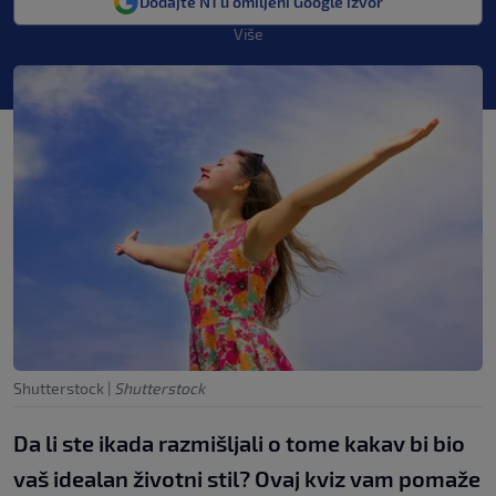
Dodajte N1 u omiljeni Google izvor
Više
Shutterstock
|
Shutterstock
Da li ste ikada razmišljali o tome kakav bi bio
vaš idealan životni stil? Ovaj kviz vam pomaže