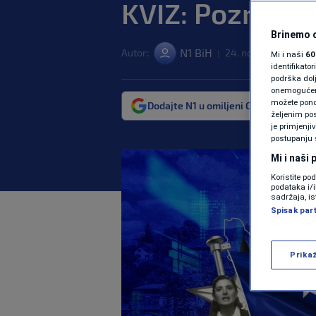
KVIZ: Poznajete
Brinemo o
N1 BiH
Autor:
24. nov. 2023. 12:02
|
Mi i naši
60
identifikat
podrška dol
onemogućeno,
možete ponov
Dodajte N1 u omiljeni Google izvor
željenim pos
je primjenji
postupanju 
Mi i naši
Koristite po
podataka i/
sadržaja, is
Spisak par
Prika