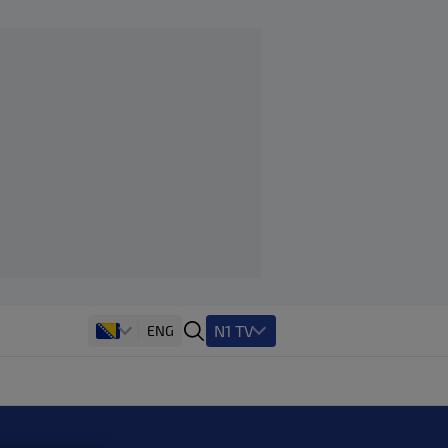
N1 TV
ENG