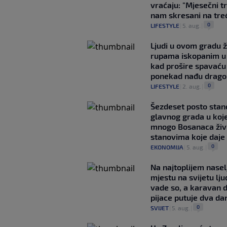
vraćaju: "Mjesečni t
nam skresani na tre
0
LIFESTYLE
|
5. aug.
|
Ljudi u ovom gradu ž
rupama iskopanim u 
kad prošire spavaću
ponekad nađu drago
0
LIFESTYLE
|
2. aug.
|
Šezdeset posto stan
glavnog grada u koj
mnogo Bosanaca živ
stanovima koje daje
0
EKONOMIJA
|
5. aug.
|
Na najtoplijem nase
mjestu na svijetu lj
vade so, a karavan 
pijace putuje dva da
0
SVIJET
|
5. aug.
|