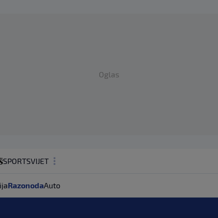
Oglas
SPORT
SVIJET
MAGAZIN
ija
Razonoda
Auto
ZDRAVLJE