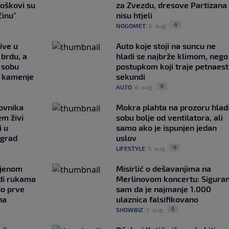
roškovi su
za Zvezdu, dresove Partizana
ćinu"
nisu htjeli
0
NOGOMET
|
6. aug.
|
ive u
Auto koje stoji na suncu ne
brdu, a
hladi se najbrže klimom, nego
 sobu
postupkom koji traje petnaest
 kamenje
sekundi
0
AUTO
|
6. aug.
|
ovnika
Mokra plahta na prozoru hlad
em živi
sobu bolje od ventilatora, ali
i u
samo ako je ispunjen jedan
 grad
uslov
0
LIFESTYLE
|
5. aug.
|
ljenom
Misirlić o dešavanjima na
udi rukama
Merlinovom koncertu: Sigura
do prve
sam da je najmanje 1.000
na
ulaznica falsifikovano
0
SHOWBIZ
|
5. aug.
|