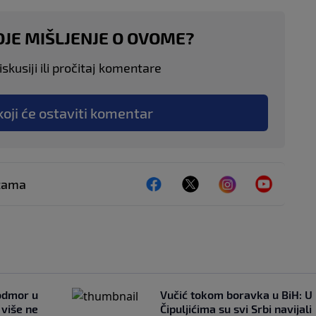
OJE MIŠLJENJE O OVOME?
skusiji ili pročitaj komentare
koji će ostaviti komentar
ežama
 odmor u
Vučić tokom boravka u BiH: U
e više ne
Čipuljićima su svi Srbi navijali