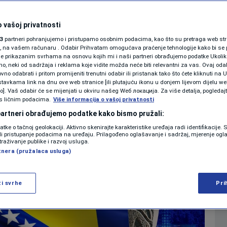
 li historiju BiH?
SHOWBIZ
KOLUMNE
 vašoj privatnosti
0
RAZONODA
komentara
|
|
3
partneri pohranjujemo i pristupamo osobnim podacima, kao što su pretraga web stran
ori, na vašem računaru . Odabir Prihvatam omogućava praćenje tehnologije kako bi se 
je prikazanim svrhama na osnovu kojih mi i naši partneri obrađujemo podatke Ukoliko
 neki od sadržaja i reklama koje vidite možda neće biti relevantni za vas. Ovaj odab
PODCAST
no odabrati i pritom promijeniti trenutni odabir ili pristanak tako što ćete kliknuti na U
Više
tavkama link na dnu ove web stranice [ili plutajuću ikonu u donjem lijevom dijelu we
N1 SPECIJAL
vo]. Vaš odabir će se mijenjati u okviru našeg Wеб локација. Za više detalja, pogledaj
s ličnim podacima.
Više informacija o vašoj privatnosti
FENOMENI
 partneri obrađujemo podatke kako bismo pružali:
datke o tačnoj geolokaciji. Aktivno skenirajte karakteristike uređaja radi identifikacije.
NEISTRAŽENO
ili pristupanje podacima na uređaju. Prilagođeno oglašavanje i sadržaj, mjerenje ogl
traživanje publike i razvoj usluga.
tnera (pružalaca usluga)
VIRALNO
FOTO
ži svrhe
Pri
PROMO
VIDEO