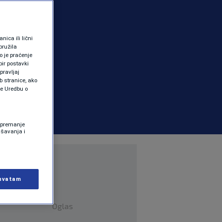
ica ili lični
pružila
 je praćenje
ir postavki
pravljaj
b stranice, ako
te Uredbu o
 Spremanje
ašavanja i
hvatam
Oglas