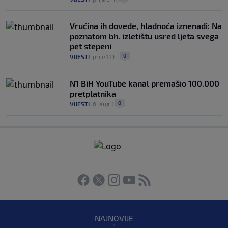
Vrućina ih dovede, hladnoća iznenadi: Na
poznatom bh. izletištu usred ljeta svega
pet stepeni
0
VIJESTI
|
prije 11 h
|
N1 BiH YouTube kanal premašio 100.000
pretplatnika
0
VIJESTI
|
6. aug.
|
NAJNOVIJE