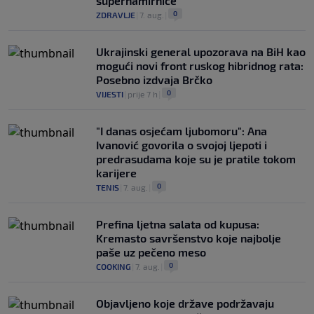
supernamirnice
0
ZDRAVLJE
|
7. aug.
|
Ukrajinski general upozorava na BiH kao
mogući novi front ruskog hibridnog rata:
Posebno izdvaja Brčko
0
VIJESTI
|
prije 7 h
|
"I danas osjećam ljubomoru": Ana
Ivanović govorila o svojoj ljepoti i
predrasudama koje su je pratile tokom
karijere
0
TENIS
|
7. aug.
|
Prefina ljetna salata od kupusa:
Kremasto savršenstvo koje najbolje
paše uz pečeno meso
0
COOKING
|
7. aug.
|
Objavljeno koje države podržavaju