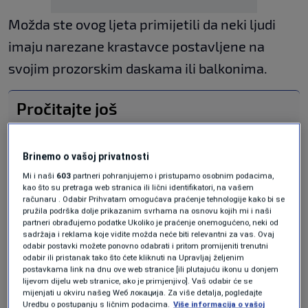
Možda ste ovog ljeta primijetili da neki ljudi
imaju narezane krastavce postavljene na
svojim prozorskim daskama ili balkonima.
Pročitajte još
"Opanci" najnoviji modni hit u Evropi,
prodaju se za 150 eura
Brinemo o vašoj privatnosti
MAGAZIN
|
7. jul.
Mi i naši
603
partneri pohranjujemo i pristupamo osobnim podacima,
Pronašao tajni dnevnik svoje žene,
kao što su pretraga web stranica ili lični identifikatori, na vašem
sljedeći dan podnio zahtjev za razvod
računaru . Odabir Prihvatam omogućava praćenje tehnologije kako bi se
MAGAZIN
|
7. jul.
pružila podrška dolje prikazanim svrhama na osnovu kojih mi i naši
partneri obrađujemo podatke Ukoliko je praćenje onemogućeno, neki od
Najmoderniji grad u "srcu" Afrike: Šta
sadržaja i reklama koje vidite možda neće biti relevantni za vas. Ovaj
je sa projektom?
odabir postavki možete ponovno odabrati i pritom promijeniti trenutni
SVIJET
|
7. jul.
odabir ili pristanak tako što ćete kliknuti na Upravljaj željenim
postavkama link na dnu ove web stranice [ili plutajuću ikonu u donjem
Otac pretučenog studenta došao
lijevom dijelu web stranice, ako je primjenjivo]. Vaš odabir će se
ispred policijske stanice: Ti da mi
mijenjati u okviru našeg Wеб локација. Za više detalja, pogledajte
biješ sina, nikad ti oči neću
Uredbu o postupanju s ličnim podacima.
Više informacija o vašoj