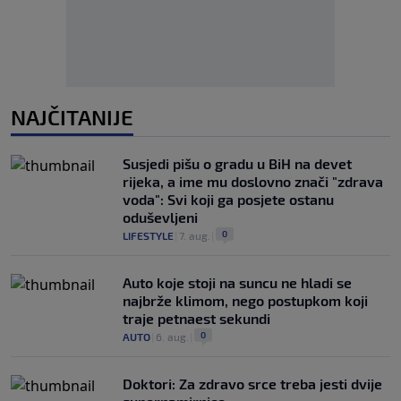
NAJČITANIJE
Susjedi pišu o gradu u BiH na devet
rijeka, a ime mu doslovno znači "zdrava
voda": Svi koji ga posjete ostanu
oduševljeni
0
LIFESTYLE
|
7. aug.
|
Auto koje stoji na suncu ne hladi se
najbrže klimom, nego postupkom koji
traje petnaest sekundi
0
AUTO
|
6. aug.
|
Doktori: Za zdravo srce treba jesti dvije