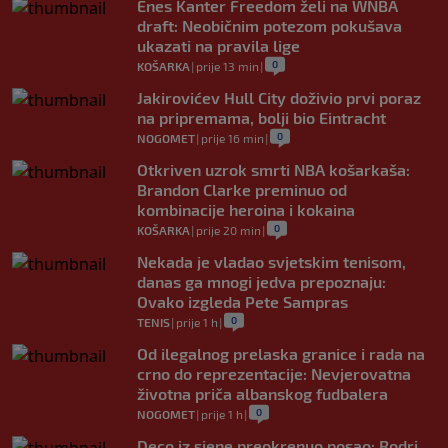
Enes Kanter Freedom želi na WNBA
draft: Neobičnim potezom pokušava
ukazati na pravila lige
0
KOŠARKA
|
prije 13 min
|
Jakirovićev Hull City doživio prvi poraz
na pripremama, bolji bio Eintracht
0
NOGOMET
|
prije 16 min
|
Otkriven uzrok smrti NBA košarkaša:
Brandon Clarke preminuo od
kombinacije heroina i kokaina
0
KOŠARKA
|
prije 20 min
|
Nekada je vladao svjetskim tenisom,
danas ga mnogi jedva prepoznaju:
Ovako izgleda Pete Sampras
0
TENIS
|
prije 1 h
|
Od ilegalnog prelaska granice i rada na
crno do reprezentacije: Nevjerovatna
životna priča albanskog fudbalera
0
NOGOMET
|
prije 1 h
|
Deco iz sjene preokrenuo posao: Rodri