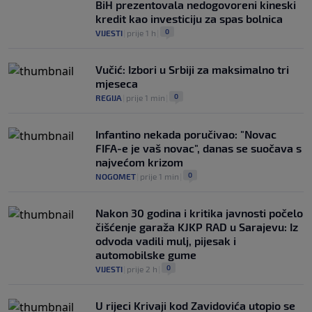
BiH prezentovala nedogovoreni kineski
kredit kao investiciju za spas bolnica
0
VIJESTI
|
prije 1 h
|
Vučić: Izbori u Srbiji za maksimalno tri
mjeseca
0
REGIJA
|
prije 1 min
|
Infantino nekada poručivao: "Novac
FIFA-e je vaš novac", danas se suočava s
najvećom krizom
0
NOGOMET
|
prije 1 min
|
Nakon 30 godina i kritika javnosti počelo
čišćenje garaža KJKP RAD u Sarajevu: Iz
odvoda vadili mulj, pijesak i
automobilske gume
0
VIJESTI
|
prije 2 h
|
U rijeci Krivaji kod Zavidovića utopio se