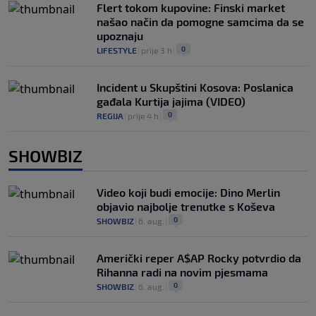
Flert tokom kupovine: Finski market
našao način da pomogne samcima da se
upoznaju
0
LIFESTYLE
|
prije 3 h
|
Incident u Skupštini Kosova: Poslanica
gađala Kurtija jajima (VIDEO)
0
REGIJA
|
prije 4 h
|
SHOWBIZ
Video koji budi emocije: Dino Merlin
objavio najbolje trenutke s Koševa
0
SHOWBIZ
|
6. aug.
|
Američki reper A$AP Rocky potvrdio da
Rihanna radi na novim pjesmama
0
SHOWBIZ
|
6. aug.
|