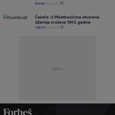
0
REGIJA
|
prije 2 h
|
Čajniče: U Milatkovićima otvorena
džamija srušena 1943. godine
0
VIJESTI
|
prije 2 h
|
Oglas