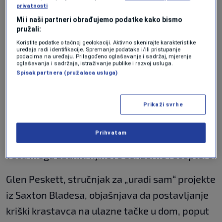
zaboraviti!
privatnosti
REGIJA
|
7. jul.
Mi i naši partneri obrađujemo podatke kako bismo
pružali:
Stanovnici ih nisu zaboravili tamo, samo su ih
Koristite podatke o tačnoj geolokaciji. Aktivno skenirajte karakteristike
uređaja radi identifikacije. Spremanje podataka i/ili pristupanje
podacima na uređaju. Prilagođeno oglašavanje i sadržaj, mjerenje
namjerno ostavili. Kažu da miris krastavaca
oglašavanja i sadržaja, istraživanje publike i razvoj usluga.
Spisak partnera (pružalaca usluga)
odbija muhe.
Krastavci sadrže prirodne hemikalije u svojoj
Prikaži svrhe
kori koje ispuštaju miris, koji muhama smeta.
Prihvatam
Međutim, visok sadržaj vode i blaga kiselost
voća mogu zbuniti njihove senzorne receptore.
Glen Peskett, stručnjak za „uradi sam“ projekte
iz Saxton Bladesa, objašnjava da postavljanje
kriški krastavca na ulazne tačke u dom, poput