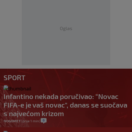
Oglas
SPORT
Infantino nekada poručivao: "Novac
FIFA-e je vaš novac", danas se suočava
s najvećom krizom
0
NOGOMET
|
prije 1 min
|