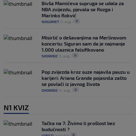
Bivša Mamićeva supruga se udala za
NBA zvijezdu, pjevala se Rozga i
Marinko Rokvić
0
NOGOMET
|
5. aug.
|
Misirlić o dešavanjima na Merlinovom
koncertu: Siguran sam da je najmanje
1.000 ulaznica falsifikovano
0
SHOWBIZ
|
5. aug.
|
Pop zvijezda kroz suze najavila pauzu u
karijeri: Ariana Grande pojasnila zašto
se povlači iz javnog života
0
SHOWBIZ
|
4. aug.
|
N1 KVIZ
Tačka na 7: Živimo li prošlost bez
budućnosti ?
0
VIJESTI
|
prije 6 h
|