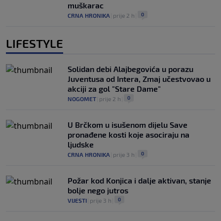
muškarac
0
CRNA HRONIKA
|
prije 2 h
|
LIFESTYLE
Solidan debi Alajbegovića u porazu
Juventusa od Intera, Zmaj učestvovao u
akciji za gol "Stare Dame"
0
NOGOMET
|
prije 2 h
|
U Brčkom u isušenom dijelu Save
pronađene kosti koje asociraju na
ljudske
0
CRNA HRONIKA
|
prije 3 h
|
Požar kod Konjica i dalje aktivan, stanje
bolje nego jutros
0
VIJESTI
|
prije 3 h
|