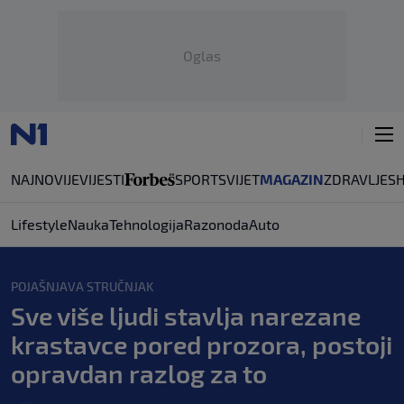
Oglas
NAJNOVIJE
VIJESTI
SPORT
SVIJET
MAGAZIN
ZDRAVLJE
S
Lifestyle
Nauka
Tehnologija
Razonoda
Auto
POJAŠNJAVA STRUČNJAK
Sve više ljudi stavlja narezane
krastavce pored prozora, postoji
opravdan razlog za to