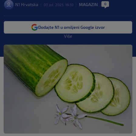
0
N1 Hrvatska
MAGAZIN
|
07. jul. 2025. 16:10
|
|
Dodajte N1 u omiljeni Google izvor
Više