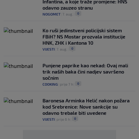
Infantina, a koje traže promjene: HNS
odavno zauzeo stranu
0
NOGOMET
|
7. aug.
|
Ko ruši jedinstveni policijski sistem
FBiH? NS Mostar prozvala institucije
HNK, ZHK i Kantona 10
0
VIJESTI
|
7. aug.
|
Punjene paprike kao nekad: Ovaj mali
trik naših baka čini nadjev savršeno
sočnim
0
COOKING
|
prije 7 h
|
Baronesa Arminka Helić nakon požara
kod Srebrenice: Nove sankcije su
odavno trebale biti uvedene
0
VIJESTI
|
prije 6 h
|