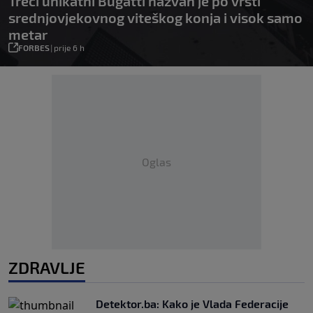
Treći unikatni Bugatti nazvan je po vrsti
srednjovjekovnog viteškog konja i visok samo
metar
FORBES
|
prije 6 h
Oglas
ZDRAVLJE
Detektor.ba: Kako je Vlada Federacije