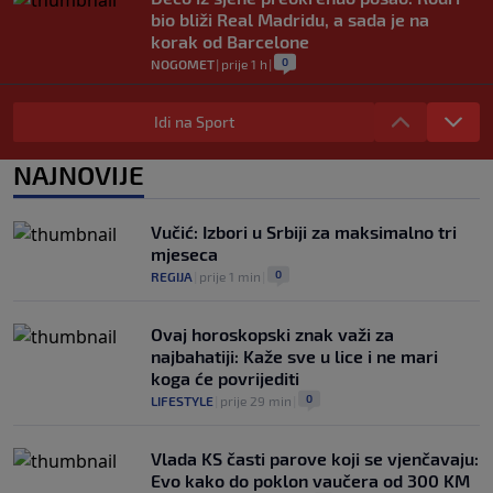
bio bliži Real Madridu, a sada je na
korak od Barcelone
0
NOGOMET
|
prije 1 h
|
River Plate napravio veliki posao:
Reprezentativac Argentine stigao iz
Idi na Sport
Atlético Madrida
0
NOGOMET
|
prije 1 h
|
NAJNOVIJE
Gasol savjetovao Wembanyamu:
Najopasniji je u reketu, ali mora dodatno
Vučić: Izbori u Srbiji za maksimalno tri
ojačati
mjeseca
0
KOŠARKA
|
prije 1 h
|
0
REGIJA
|
prije 1 min
|
Ovaj horoskopski znak važi za
najbahatiji: Kaže sve u lice i ne mari
koga će povrijediti
0
LIFESTYLE
|
prije 29 min
|
Vlada KS časti parove koji se vjenčavaju:
Evo kako do poklon vaučera od 300 KM