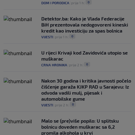
0
DOM I PORODICA
|
prije 1 h
|
Detektor.ba: Kako je Vlada Federacije
BiH prezentovala nedogovoreni kineski
kredit kao investiciju za spas bolnica
0
VIJESTI
|
prije 1 h
|
U rijeci Krivaji kod Zavidovića utopio se
muškarac
0
CRNA HRONIKA
|
prije 2 h
|
Nakon 30 godina i kritika javnosti počelo
čišćenje garaža KJKP RAD u Sarajevu: Iz
odvoda vadili mulj, pijesak i
automobilske gume
0
VIJESTI
|
prije 2 h
|
Malo se (pre)više popilo: U splitsku
bolnicu doveden muškarac sa 6,2
promila alkohola u krvi