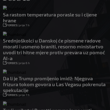
Sa rastom temperatura porasle su i cijene
hrane
FORBES
|
prije 7 h
Srednjoškolci u Danskoj će pismene radove
morati i usmeno braniti, resorno ministartvo
uvodi tri hitne mjere protiv prevara uz pomoć
AI-a
FORBES
|
prije 6 h
Da li je Trump promijenio imidž: Njegova
frizura tokom govora u Las Vegasu pokrenula
spekulacije
FORBES
|
prije 7 h