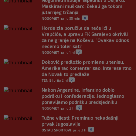
Maskirani muškarci čekali ga tokom
jutarnjeg trčanja
0
NOGOMET
|
prije 55 min
|
Horde zla poručile da neće ići u
Vrapčiće, a upravu FK Sarajevo okrivili
za neigranje na Koševu: "Ovakav odnos
nećemo tolerisati"
0
NOGOMET
|
prije 1 h
|
Đoković predložio promjene u tenisu,
Amerikanac komentarisao: Interesantno
da Novak to predlaže
0
TENIS
|
prije 2 h
|
Nakon Argentine, Infantino dobio
podršku i konfederacije: Jednoglasno
ponavljamo podršku predsjedniku
0
NOGOMET
|
prije 2 h
|
Tužne vijesti: Preminuo nekadašnji
prvak Jugoslavije
0
OSTALI SPORTOVI
|
prije 3 h
|