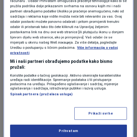
računaru . Odabir Prihvatam omogućava praćenje tehnologije kako bi se
pružila podrška dolje prikazanim svrhama na osnovu kojih mi i naši
Google Pixel uređaji imaju Top Shot i Motion
partneri obrađujemo podatke Ukoliko je praćenje onemogućeno, neki od
sadržaja i reklama koje vidite možda neće biti relevantni za vas. Ovaj
Photos, dok Apple već godinama nudi Live
odabir postavki možete ponovno odabrati i pritom promijeniti trenutni
Photos na svojim iPhone uređajima.
odabir ili pristanak tako što ćete kliknuti na Upravljaj željenim
postavkama link na dnu ove web stranice [ili plutajuću ikonu u donjem
lijevom dijelu web stranice, ako je primjenjivo]. Vaš odabir će se
mijenjati u okviru našeg Wеб локација. Za više detalja, pogledajte
"Fotografije u pokretu često su spremljene u
Uredbu o postupanju s ličnim podacima.
Više informacija o vašoj
privatnosti
specijaliziranim formatima koji kombiniraju
Mi i naši partneri obrađujemo podatke kako bismo
statične slike s kratkim videozapisima,
pružali:
omogućujući korisnicima da ponovno prožive
Koristite podatke o tačnoj geolokaciji. Aktivno skenirajte karakteristike
uređaja radi identifikacije. Spremanje podataka i/ili pristupanje
podacima na uređaju. Prilagođeno oglašavanje i sadržaj, mjerenje
te trenutke jednim dodirom", pojašnjava portal
oglašavanja i sadržaja, istraživanje publike i razvoj usluga.
Spisak partnera (pružalaca usluga)
WaBetaInfo.
Prikaži svrhe
"S novom podrškom WhatsAppa, korisnici će ih
moći dijeliti izravno putem aplikacije za
Prihvatam
razmjenu poruka", dodaju. Prilikom slanja