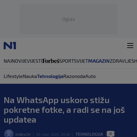
Oglas
NAJNOVIJE
VIJESTI
SPORT
SVIJET
MAGAZIN
ZDRAVLJE
S
Lifestyle
Nauka
Tehnologija
Razonoda
Auto
Na WhatsApp uskoro stižu
pokretne fotke, a radi se na još
updatea
0
index.hr
TEHNOLOGIJA
|
25. mar. 2025. 20:56
|
|