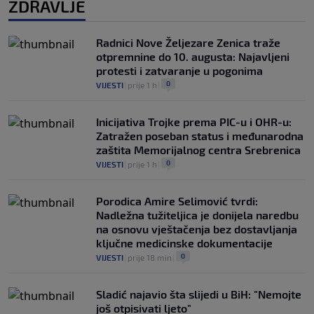
ZDRAVLJE
Radnici Nove Željezare Zenica traže
otpremnine do 10. augusta: Najavljeni
protesti i zatvaranje u pogonima
0
VIJESTI
|
prije 1 h
|
Inicijativa Trojke prema PIC-u i OHR-u:
Zatražen poseban status i međunarodna
zaštita Memorijalnog centra Srebrenica
0
VIJESTI
|
prije 1 h
|
Porodica Amire Selimović tvrdi:
Nadležna tužiteljica je donijela naredbu
na osnovu vještačenja bez dostavljanja
ključne medicinske dokumentacije
0
VIJESTI
|
prije 18 min
|
Sladić najavio šta slijedi u BiH: "Nemojte
još otpisivati ljeto"