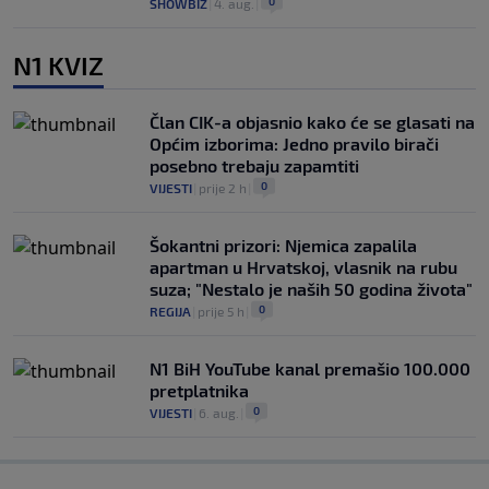
0
SHOWBIZ
|
4. aug.
|
N1 KVIZ
Član CIK-a objasnio kako će se glasati na
Općim izborima: Jedno pravilo birači
posebno trebaju zapamtiti
0
VIJESTI
|
prije 2 h
|
Šokantni prizori: Njemica zapalila
apartman u Hrvatskoj, vlasnik na rubu
suza; "Nestalo je naših 50 godina života"
0
REGIJA
|
prije 5 h
|
N1 BiH YouTube kanal premašio 100.000
pretplatnika
0
VIJESTI
|
6. aug.
|