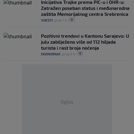
Inicijativa Trojke prema PIC-u i OHR-u:
Zatražen poseban status i međunarodna
zaštita Memorijalnog centra Srebrenica
0
VIJESTI
|
prije 1 h
|
Pozitivni trendovi u Kantonu Sarajevo: U
julu zabilježeno više od 112 hiljada
turista i rast broja noćenja
0
EKONOMIJA
|
prije 2 h
|
Oglas