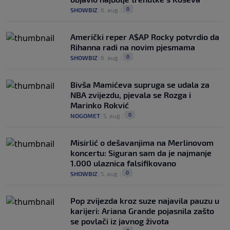
0
SHOWBIZ
|
6. aug.
|
Američki reper A$AP Rocky potvrdio da
Rihanna radi na novim pjesmama
0
SHOWBIZ
|
6. aug.
|
Bivša Mamićeva supruga se udala za
NBA zvijezdu, pjevala se Rozga i
Marinko Rokvić
0
NOGOMET
|
5. aug.
|
Misirlić o dešavanjima na Merlinovom
koncertu: Siguran sam da je najmanje
1.000 ulaznica falsifikovano
0
SHOWBIZ
|
5. aug.
|
Pop zvijezda kroz suze najavila pauzu u
karijeri: Ariana Grande pojasnila zašto
se povlači iz javnog života