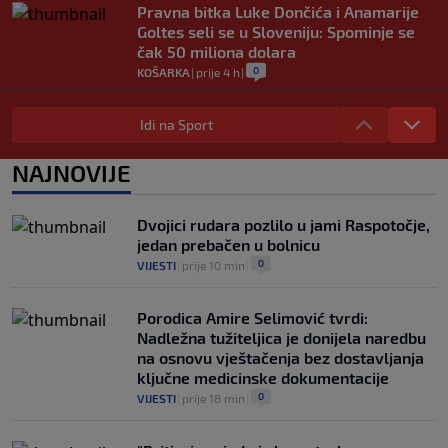
Pravna bitka Luke Dončića i Anamarije
Goltes seli se u Sloveniju: Spominje se
čak 50 miliona dolara
0
KOŠARKA
|
prije 4 h
|
Danas počinje nova sezona šampionata
BiH: Željezničar protiv novajlije na
Idi na Sport
Grbavici
0
NOGOMET
|
prije 4 h
|
NAJNOVIJE
Infantino u jeku brojnih kritika, dobio
javnu podršku jednog nogometnog
Dvojici rudara pozlilo u jami Raspotočje,
saveza, ali i jednu kritiku
jedan prebačen u bolnicu
0
NOGOMET
|
prije 4 h
|
0
VIJESTI
|
prije 10 min
|
Porodica Amire Selimović tvrdi:
Nadležna tužiteljica je donijela naredbu
na osnovu vještačenja bez dostavljanja
ključne medicinske dokumentacije
0
VIJESTI
|
prije 18 min
|