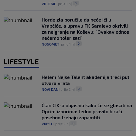
0
VRIJEME
|
prije 1 h
|
Horde zla poručile da neće ići u
Vrapčiće, a upravu FK Sarajevo okrivili
za neigranje na Koševu: "Ovakav odnos
nećemo tolerisati"
0
NOGOMET
|
prije 1 h
|
LIFESTYLE
Helem Nejse Talent akademija treći put
otvara vrata
0
NOVI DAN
|
prije 2 h
|
Član CIK-a objasnio kako će se glasati na
Općim izborima: Jedno pravilo birači
posebno trebaju zapamtiti
0
VIJESTI
|
prije 2 h
|