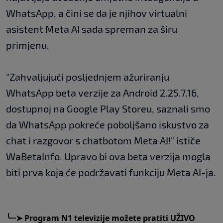
WhatsApp, a čini se da je njihov virtualni
asistent Meta AI sada spreman za širu
primjenu.
"Zahvaljujući posljednjem ažuriranju
WhatsApp beta verzije za Android 2.25.7.16,
dostupnoj na Google Play Storeu, saznali smo
da WhatsApp pokreće poboljšano iskustvo za
chat i razgovor s chatbotom Meta AI!" ističe
WaBetaInfo. Upravo bi ova beta verzija mogla
biti prva koja će podržavati funkciju Meta AI-ja.
╰┈➤
Program N1 televizije možete pratiti UŽIVO