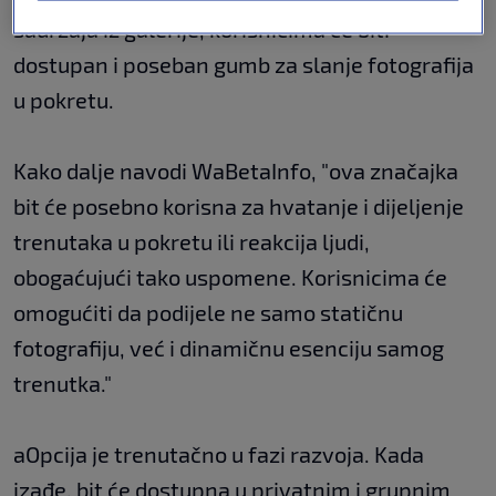
sadržaja iz galerije, korisnicima će biti
dostupan i poseban gumb za slanje fotografija
u pokretu.
Kako dalje navodi WaBetaInfo, "ova značajka
bit će posebno korisna za hvatanje i dijeljenje
trenutaka u pokretu ili reakcija ljudi,
obogaćujući tako uspomene. Korisnicima će
omogućiti da podijele ne samo statičnu
fotografiju, već i dinamičnu esenciju samog
trenutka."
aOpcija je trenutačno u fazi razvoja. Kada
izađe, bit će dostupna u privatnim i grupnim