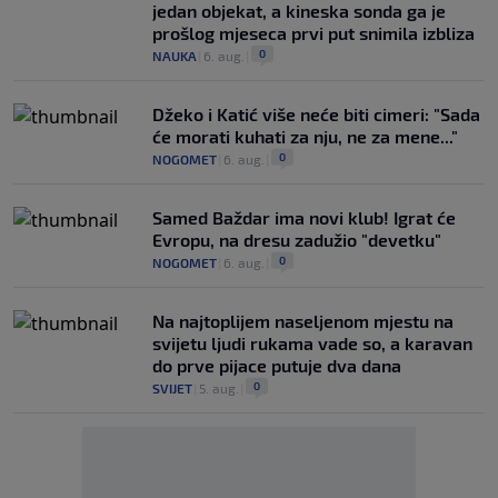
jedan objekat, a kineska sonda ga je
prošlog mjeseca prvi put snimila izbliza
0
NAUKA
|
6. aug.
|
Džeko i Katić više neće biti cimeri: "Sada
će morati kuhati za nju, ne za mene..."
0
NOGOMET
|
6. aug.
|
Samed Baždar ima novi klub! Igrat će
Evropu, na dresu zadužio "devetku"
0
NOGOMET
|
6. aug.
|
Na najtoplijem naseljenom mjestu na
svijetu ljudi rukama vade so, a karavan
do prve pijace putuje dva dana
0
SVIJET
|
5. aug.
|