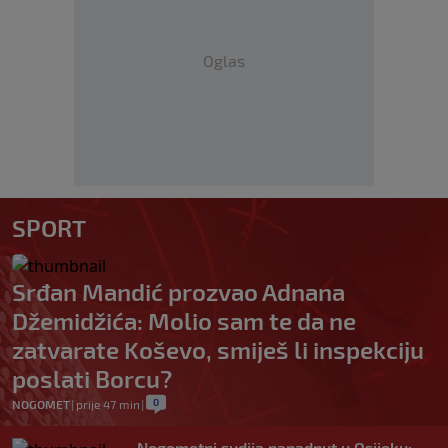
Oglas
SPORT
Srđan Mandić prozvao Adnana
Džemidžića: Molio sam te da ne
zatvarate Koševo, smiješ li inspekciju
poslati Borcu?
0
NOGOMET
|
prije 47 min
|
Nogometni sudija napadnut u Osijeku: