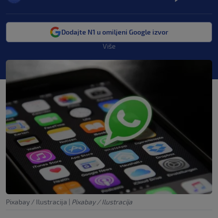
Dodajte N1 u omiljeni Google izvor
Više
Pixabay / Ilustracija
|
Pixabay / Ilustracija