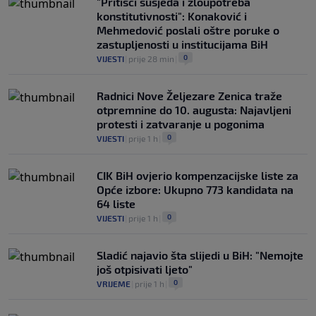
"Pritisci susjeda i zloupotreba
konstitutivnosti": Konaković i
Mehmedović poslali oštre poruke o
zastupljenosti u institucijama BiH
0
VIJESTI
|
prije 28 min
|
Radnici Nove Željezare Zenica traže
otpremnine do 10. augusta: Najavljeni
protesti i zatvaranje u pogonima
0
VIJESTI
|
prije 1 h
|
CIK BiH ovjerio kompenzacijske liste za
Opće izbore: Ukupno 773 kandidata na
64 liste
0
VIJESTI
|
prije 1 h
|
Sladić najavio šta slijedi u BiH: "Nemojte
još otpisivati ljeto"
0
VRIJEME
|
prije 1 h
|