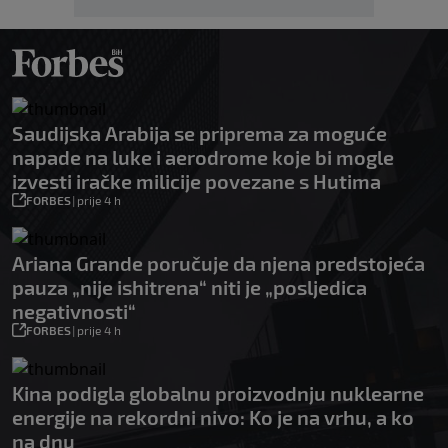
Saudijska Arabija se priprema za moguće
napade na luke i aerodrome koje bi mogle
izvesti iračke milicije povezane s Hutima
FORBES
|
prije 4 h
Ariana Grande poručuje da njena predstojeća
pauza „nije ishitrena“ niti je „posljedica
negativnosti“
FORBES
|
prije 4 h
Kina podigla globalnu proizvodnju nuklearne
energije na rekordni nivo: Ko je na vrhu, a ko
na dnu