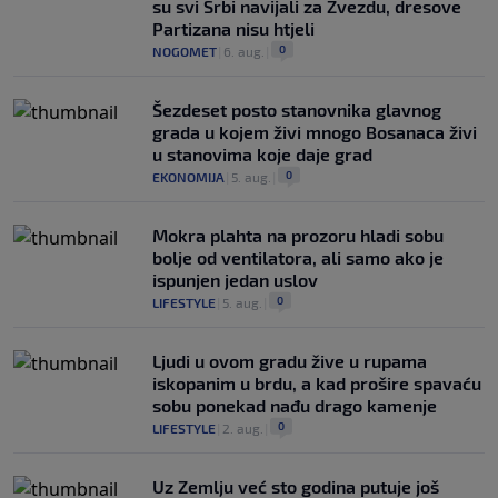
su svi Srbi navijali za Zvezdu, dresove
Partizana nisu htjeli
0
NOGOMET
|
6. aug.
|
Šezdeset posto stanovnika glavnog
grada u kojem živi mnogo Bosanaca živi
u stanovima koje daje grad
0
EKONOMIJA
|
5. aug.
|
Mokra plahta na prozoru hladi sobu
bolje od ventilatora, ali samo ako je
ispunjen jedan uslov
0
LIFESTYLE
|
5. aug.
|
Ljudi u ovom gradu žive u rupama
iskopanim u brdu, a kad prošire spavaću
sobu ponekad nađu drago kamenje
0
LIFESTYLE
|
2. aug.
|
Uz Zemlju već sto godina putuje još