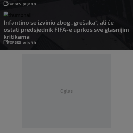
FORBES
|
prije 4 h
Infantino se izvinio zbog „grešaka“, ali će
ostati predsjednik FIFA-e uprkos sve glasnijim
kritikama
FORBES
|
prije 4 h
Oglas