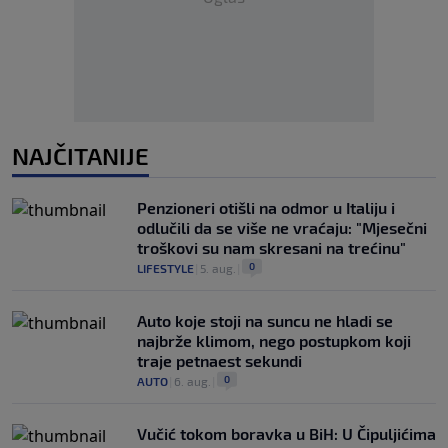
NAJČITANIJE
Penzioneri otišli na odmor u Italiju i
odlučili da se više ne vraćaju: "Mjesečni
troškovi su nam skresani na trećinu"
0
LIFESTYLE
|
5. aug.
|
Auto koje stoji na suncu ne hladi se
najbrže klimom, nego postupkom koji
traje petnaest sekundi
0
AUTO
|
6. aug.
|
Vučić tokom boravka u BiH: U Čipuljićima