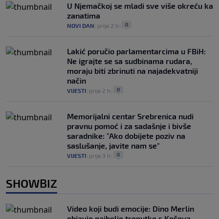
U Njemačkoj se mladi sve više okreću ka
zanatima
0
NOVI DAN
|
prije 2 h
|
Lakić poručio parlamentarcima u FBiH:
Ne igrajte se sa sudbinama rudara,
moraju biti zbrinuti na najadekvatniji
način
0
VIJESTI
|
prije 2 h
|
Memorijalni centar Srebrenica nudi
pravnu pomoć i za sadašnje i bivše
saradnike: "Ako dobijete poziv na
saslušanje, javite nam se"
0
VIJESTI
|
prije 3 h
|
SHOWBIZ
Video koji budi emocije: Dino Merlin
objavio najbolje trenutke s Koševa