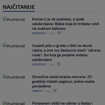
NAJČITANIJE
Komarci je ne podnose, a ljude
oduševljava: Biljka koja bi trebala rasti
na svakom balkonu
0
LIFESTYLE
|
9. aug.
|
Susjedi pišu o gradu u BiH na devet
rijeka, a ime mu doslovno znači "zdrava
voda": Svi koji ga posjete ostanu
oduševljeni
0
LIFESTYLE
|
7. aug.
|
Stravična saobraćajna nesreća: 23-
godišnji mladić poginuo, jedna osoba
povijeđena
0
VIJESTI
|
9. aug.
|
Penzioneri otišli na odmor u Italiju i