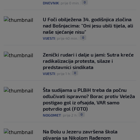
KOŠARKA
|
prije 3 h
|
0
DNEVNIK
|
prije 0 min.
|
U Foči obilježena 34. godišnjica zločina
nad Bošnjacima: "Oni jesu ubili tijela, ali
naše sjećanje nisu"
0
VIJESTI
|
prije 40 min.
|
Zenički rudari i dalje u jami: Sutra kreće
radikalizacija protesta, silaze i
predstavnici sindikata
0
VIJESTI
|
prije 1 h
|
Šta sudijama u PLBiH treba da počnu
odlučivati ispravno? Borac protiv Veleža
postigao gol iz ofsajda, VAR samo
potvrdio gol (FOTO)
0
NOGOMET
|
prije 2 h
|
Na Đolu u Jezeru završena škola
plivanja sa Nikolom Rađenom