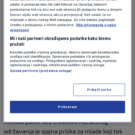
odabir ili pristanak tako što ćete kliknuti na Upravljaj željenim
koriste usluge osnovnog paketa računa bez
postavkama link na dnu ove web stranice [ili plutajuću ikonu u donjem
naknade.
lijevom dijelu web stranice, ako je primjenjivo]. Vaš odabir će se
mijenjati u okviru našeg Wеб локација. Za više detalja, pogledajte
Uredbu o postupanju s ličnim podacima.
Više informacija o vašoj
privatnosti
Mladi uzrasta iznad 18 godina račun mogu
Mi i naši partneri obrađujemo podatke kako bismo
otvoriti sami, u bilo kojoj filijali banke, uz
pružali:
Koristite podatke o tačnoj geolokaciji. Aktivno skenirajte karakteristike
dostavljanje svega nekoliko dokumenata. Za
uređaja radi identifikacije. Spremanje podataka i/ili pristupanje
podacima na uređaju. Prilagođeno oglašavanje i sadržaj, mjerenje
maloljetna lica obavezno je da svu
oglašavanja i sadržaja, istraživanje publike i razvoj usluga.
Spisak partnera (pružalaca usluga)
dokumentaciju potpiše roditelj ili staratelj kao
zakonski zastupnik. Nije neophodno da
Prikaži svrhe
maloljetnici imaju ličnu kartu. Umjesto nje
mogu dostaviti pasoš ili rodni list.
Prihvatam
Modula paket bez troškova mjesečnog
održavanja je sjajna prilika za mlade koji tek