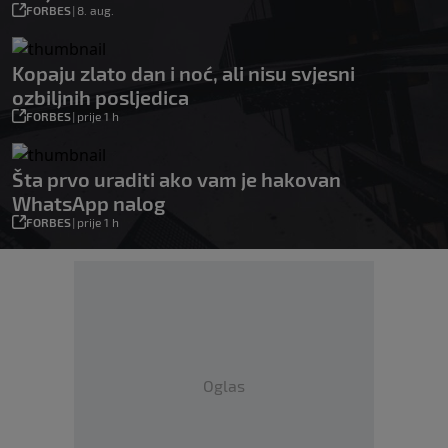
FORBES
|
8. aug.
Kopaju zlato dan i noć, ali nisu svjesni
ozbiljnih posljedica
FORBES
|
prije 1 h
Šta prvo uraditi ako vam je hakovan
WhatsApp nalog
FORBES
|
prije 1 h
Oglas