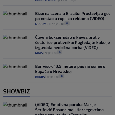
Bizarna scena u Brazilu: Proslavljao gol
pa nestao u rupi iza reklama (VIDEO)
0
NOGOMET
|
prije 4 h
|
Čuveni bokser ušao u kavez protiv
šestorice protivnika: Pogledajte kako je
izgledala neobična borba (VIDEO)
0
MMA
|
prije 4 h
|
Bor visok 13,5 metara pao na osmero
kupača u Hrvatskoj
0
REGIJA
|
prije 4 h
|
SHOWBIZ
(VIDEO) Emotivna poruka Marije
Šerifović Bosancima i Hercegovcima
nakon spektakla u Travniku