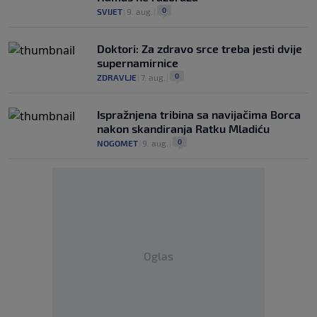
0
SVIJET
|
9. aug.
|
Doktori: Za zdravo srce treba jesti dvije
supernamirnice
0
ZDRAVLJE
|
7. aug.
|
Ispražnjena tribina sa navijačima Borca
nakon skandiranja Ratku Mladiću
0
NOGOMET
|
9. aug.
|
Oglas