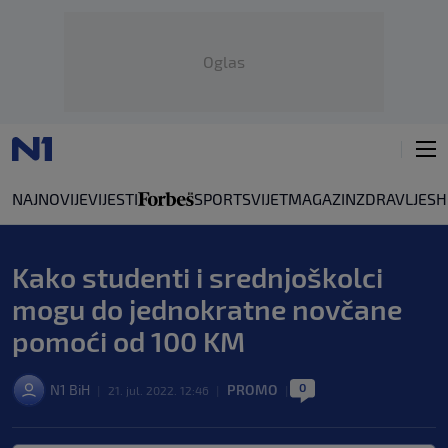
Oglas
NAJNOVIJE
VIJESTI
SPORT
SVIJET
MAGAZIN
ZDRAVLJE
SH
Kako studenti i srednjoškolci
mogu do jednokratne novčane
pomoći od 100 KM
0
N1 BiH
PROMO
|
21. jul. 2022. 12:46
|
|