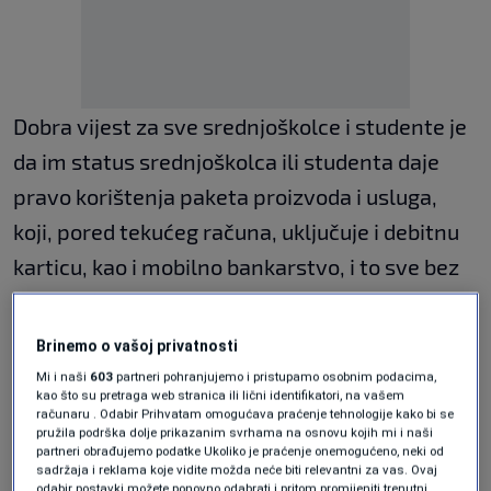
Dobra vijest za sve srednjoškolce i studente je
da im status srednjoškolca ili studenta daje
pravo korištenja paketa proizvoda i usluga,
koji, pored tekućeg računa, uključuje i debitnu
karticu, kao i mobilno bankarstvo, i to sve bez
naknade. Prilikom otvaranja posebno
popularnog
MODULA
paketa studenti nisu
Brinemo o vašoj privatnosti
obavezni da dostave dokaz o statusu
Mi i naši
603
partneri pohranjujemo i pristupamo osobnim podacima,
kao što su pretraga web stranica ili lični identifikatori, na vašem
srednjoškolca ili studenta, međutim nakon
računaru . Odabir Prihvatam omogućava praćenje tehnologije kako bi se
pružila podrška dolje prikazanim svrhama na osnovu kojih mi i naši
godinu dana dužni su da banci dostave dokaz o
partneri obrađujemo podatke Ukoliko je praćenje onemogućeno, neki od
sadržaja i reklama koje vidite možda neće biti relevantni za vas. Ovaj
svom statusu kako bi mogli nesmetano da
odabir postavki možete ponovno odabrati i pritom promijeniti trenutni