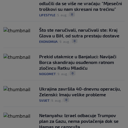
odlučili da se više ne vraćaju: "Mjesečni
troškovi su nam skresani na trećinu"
0
LIFESTYLE
|
5. aug.
|
Što ste naručivali, naručivali ste: Kraj
Glova u BiH, od sutra prestaju dostave
0
EKONOMIJA
|
9. aug.
|
Prekid utakmice u Banjaluci: Navijači
Borca skandiraju osuđenom ratnom
zločincu Ratku Mladiću
0
NOGOMET
|
9. aug.
|
Ukrajina završila 40-dnevnu operaciju,
Zelenski: Imaju velike probleme
0
SVIJET
|
9. aug.
|
Netanyahu: Izrael odbacuje Trumpov
plan za Gazu, nema povlačenja dok se
Hamas ne razoruža