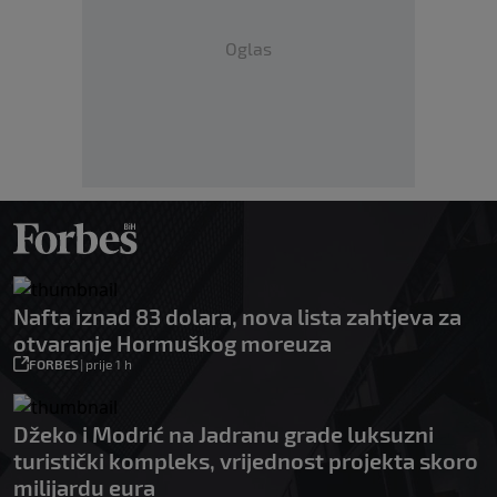
Oglas
Nafta iznad 83 dolara, nova lista zahtjeva za
otvaranje Hormuškog moreuza
FORBES
|
prije 1 h
Džeko i Modrić na Jadranu grade luksuzni
turistički kompleks, vrijednost projekta skoro
milijardu eura