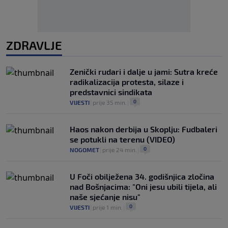
ZDRAVLJE
Zenički rudari i dalje u jami: Sutra kreće
radikalizacija protesta, silaze i
predstavnici sindikata
0
VIJESTI
|
prije 35 min.
|
Haos nakon derbija u Skoplju: Fudbaleri
se potukli na terenu (VIDEO)
0
NOGOMET
|
prije 24 min.
|
U Foči obilježena 34. godišnjica zločina
nad Bošnjacima: "Oni jesu ubili tijela, ali
naše sjećanje nisu"
0
VIJESTI
|
prije 1 min.
|