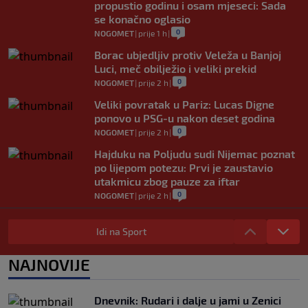
propustio godinu i osam mjeseci: Sada
se konačno oglasio
0
NOGOMET
|
prije 1 h
|
Borac ubjedljiv protiv Veleža u Banjoj
Luci, meč obilježio i veliki prekid
0
NOGOMET
|
prije 2 h
|
Veliki povratak u Pariz: Lucas Digne
ponovo u PSG-u nakon deset godina
0
NOGOMET
|
prije 2 h
|
Hajduku na Poljudu sudi Nijemac poznat
po lijepom potezu: Prvi je zaustavio
utakmicu zbog pauze za iftar
0
NOGOMET
|
prije 2 h
|
Asistencija iz auta kakva se rijetko viđa:
Napravio salto pa savršeno pronašao
Idi na Sport
saigrača (VIDEO)
0
NOGOMET
|
prije 2 h
|
NAJNOVIJE
Preminula jedna od najvećih trenerskih
legendi NBA lige
Dnevnik: Rudari i dalje u jami u Zenici
0