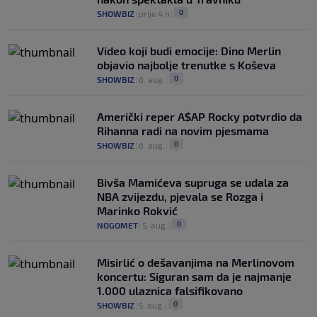
0
SHOWBIZ
|
prije 4 h
|
Video koji budi emocije: Dino Merlin
objavio najbolje trenutke s Koševa
0
SHOWBIZ
|
6. aug.
|
Američki reper A$AP Rocky potvrdio da
Rihanna radi na novim pjesmama
0
SHOWBIZ
|
6. aug.
|
Bivša Mamićeva supruga se udala za
NBA zvijezdu, pjevala se Rozga i
Marinko Rokvić
0
NOGOMET
|
5. aug.
|
Misirlić o dešavanjima na Merlinovom
koncertu: Siguran sam da je najmanje
1.000 ulaznica falsifikovano
0
SHOWBIZ
|
5. aug.
|