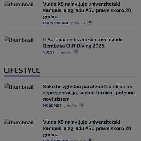
Vlada KS najavljuje univerzitetski
kampus, a zgradu ASU prave skoro 20
godina
0
OBRAZOVANJE
|
prije 3 h
|
U Sarajevu održani skokovi u vodu
Bentbaša Cliff Diving 2026.
0
VIJESTI
|
prije 3 h
|
LIFESTYLE
Kako bi izgledao paralelni Mundijal: 56
reprezentacija, sedam turnira i potpuno
novi sistem
0
NOGOMET
|
prije 4 h
|
Vlada KS najavljuje univerzitetski
kampus, a zgradu ASU prave skoro 20
godina
0
OBRAZOVANJE
|
prije 4 h
|