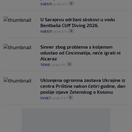
0
VIJESTI
|
prije 3 h
|
U Sarajevu održani skokovi u vodu
Bentbaša Cliff Diving 2026.
0
VIJESTI
|
prije 3 h
|
Sinner zbog problema s koljenom
odustao od Cincinnatija, neće igrati ni
Alcaraz
0
TENIS
|
prije 3 h
|
Uklonjena ogromna zastava Ukrajine iz
centra Prištine nakon četiri godine, dan
poslije izjave Zelenskog o Kosovu
0
SVIJET
|
prije 3 h
|