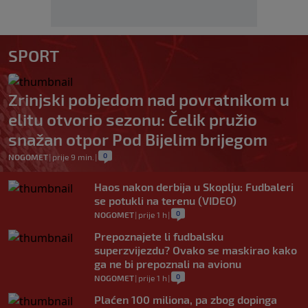
SPORT
Zrinjski pobjedom nad povratnikom u
elitu otvorio sezonu: Čelik pružio
snažan otpor Pod Bijelim brijegom
0
NOGOMET
|
prije 9 min.
|
Haos nakon derbija u Skoplju: Fudbaleri
se potukli na terenu (VIDEO)
0
NOGOMET
|
prije 1 h
|
Prepoznajete li fudbalsku
superzvijezdu? Ovako se maskirao kako
ga ne bi prepoznali na avionu
0
NOGOMET
|
prije 1 h
|
Plaćen 100 miliona, pa zbog dopinga