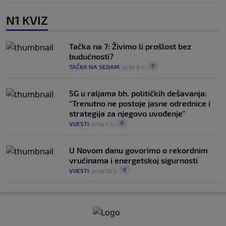
N1 KVIZ
Tačka na 7: Živimo li prošlost bez
budućnosti?
0
TAČKA NA SEDAM
|
prije 8 h
|
5G u raljama bh. političkih dešavanja:
"Trenutno ne postoje jasne odrednice i
strategija za njegovo uvođenje"
0
VIJESTI
|
prije 4 h
|
U Novom danu govorimo o rekordnim
vrućinama i energetskoj sigurnosti
0
VIJESTI
|
prije 10 h
|