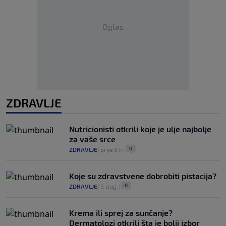
Oglas
ZDRAVLJE
Nutricionisti otkrili koje je ulje najbolje
za vaše srce
0
ZDRAVLJE
|
prije 3 h
|
Koje su zdravstvene dobrobiti pistacija?
0
ZDRAVLJE
|
7. aug.
|
Krema ili sprej za sunčanje?
Dermatolozi otkrili šta je bolji izbor