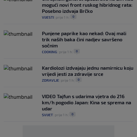
mogući novi front ruskog hibridnog rata:
Posebno izdvaja Brčko
0
VIJESTI
|
prije 1 h
|
Punjene paprike kao nekad: Ovaj mali
trik naših baka čini nadjev savršeno
sočnim
0
COOKING
|
prije 1 h
|
Kardiolozi izdvajaju jednu namirnicu koju
vrijedi jesti za zdravije srce
0
ZDRAVLJE
|
prije 1 h
|
VIDEO Tajfun s udarima vjetra do 216
km/h pogodio Japan: Kina se sprema na
udar
0
SVIJET
|
prije 1 h
|