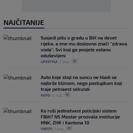
NAJČITANIJE
Susjedi pišu o gradu u BiH na devet
rijeka, a ime mu doslovno znači "zdrava
voda": Svi koji ga posjete ostanu
oduševljeni
0
LIFESTYLE
|
7. aug.
|
Auto koje stoji na suncu ne hladi se
najbrže klimom, nego postupkom koji
traje petnaest sekundi
0
AUTO
|
6. aug.
|
Ko ruši jedinstveni policijski sistem
FBiH? NS Mostar prozvala institucije
HNK, ZHK i Kantona 10
0
VIJESTI
|
7. aug.
|