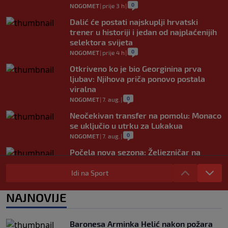
0
NOGOMET
|
prije 3 h
|
Dalić će postati najskuplji hrvatski
trener u historiji i jedan od najplaćenijih
selektora svijeta
0
NOGOMET
|
prije 4 h
|
Otkriveno ko je bio Georginina prva
ljubav: Njihova priča ponovo postala
viralna
0
NOGOMET
|
7. aug.
|
Neočekivan transfer na pomolu: Monaco
se uključio u utrku za Lukakua
0
NOGOMET
|
7. aug.
|
Počela nova sezona: Željezničar na
Grbavici savladao BSK
Idi na Sport
0
NOGOMET
|
7. aug.
|
UEFA pokreće istragu: Je li Infantino
NAJNOVIJE
namjeravao prodati prava na Svjetsko
prvenstvo ispod cijene?
0
NOGOMET
|
7. aug.
|
Baronesa Arminka Helić nakon požara