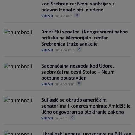
kod Srebrenice: Nove sankcije su
odavno trebale biti uvedene
0
VIJESTI
|
prije 2 min
|
Američki senatori i kongresmeni nakon
pritiska na Memorijalni centar
Srebrenica traže sankcije
0
VIJESTI
|
prije 24 min
|
Saobraćajna nezgoda kod Udore,
saobraćaj na cesti Stolac – Neum
potpuno obustavljen
0
VIJESTI
|
prije 56 min
|
Suljagić se obratio američkim
senatorima i kongresmenima: Amidžić je
lično odgovoran za blokiranje zakona
0
VIJESTI
|
prije 1 h
|
Ukrajinski general upozorava na BiH kao