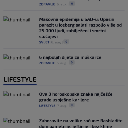
0
ZDRAVLJE
|
6. aug.
|
Masovna epidemija u SAD-u: Opasni
parazit u iceberg salati razbolio više od
25.000 ljudi, zabilježeni i smrtni
slučajevi
0
SVIJET
|
6. aug.
|
6 najboljih dijeta za muškarce
0
ZDRAVLJE
|
5. aug.
|
LIFESTYLE
Ova 3 horoskopska znaka najčešće
grade uspješne karijere
0
LIFESTYLE
|
7. aug.
|
Zaboravite na velike račune: Rashladite
dom pametnije, jeftinije i bez klime