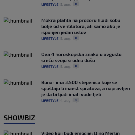
0
LIFESTYLE
|
5. aug.
|
Mokra plahta na prozoru hladi sobu
bolje od ventilatora, ali samo ako je
ispunjen jedan uslov
0
LIFESTYLE
|
5. aug.
|
Ova 4 horoskopska znaka u avgustu
sreću svoju srodnu dušu
0
LIFESTYLE
|
5. aug.
|
Bunar imа 3.500 stepenica koje se
spuštaju trinaest spratova, a napravljen
je da bi ljudi imali vode ljeti
0
LIFESTYLE
|
4. aug.
|
SHOWBIZ
Video koji budi emocije: Dino Merlin