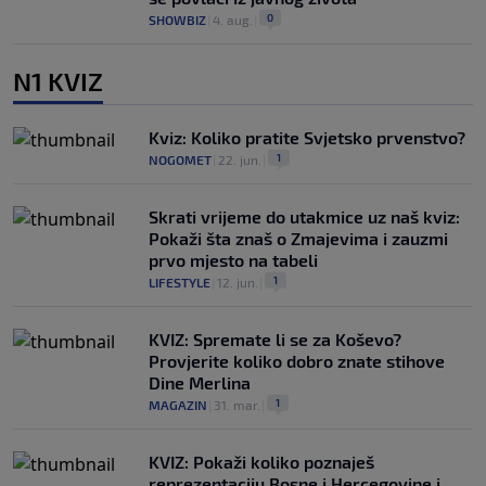
0
SHOWBIZ
|
4. aug.
|
N1 KVIZ
Kviz: Koliko pratite Svjetsko prvenstvo?
1
NOGOMET
|
22. jun.
|
Skrati vrijeme do utakmice uz naš kviz:
Pokaži šta znaš o Zmajevima i zauzmi
prvo mjesto na tabeli
1
LIFESTYLE
|
12. jun.
|
KVIZ: Spremate li se za Koševo?
Provjerite koliko dobro znate stihove
Dine Merlina
1
MAGAZIN
|
31. mar.
|
KVIZ: Pokaži koliko poznaješ
reprezentaciju Bosne i Hercegovine i