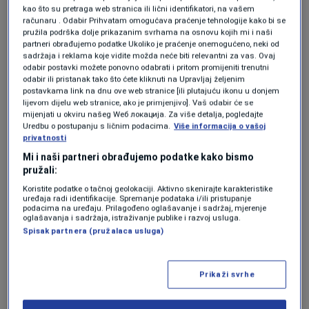
odraditi jer je njegov blizak suradnik, dakle,
kao što su pretraga web stranica ili lični identifikatori, na vašem
računaru . Odabir Prihvatam omogućava praćenje tehnologije kako bi se
morao bi reći svojim suradnicima da paze što
pružila podrška dolje prikazanim svrhama na osnovu kojih mi i naši
partneri obrađujemo podatke Ukoliko je praćenje onemogućeno, neki od
govore", komentirao je Jandroković novinarima
sadržaja i reklama koje vidite možda neće biti relevantni za vas. Ovaj
nakon sjednice Vlade.
odabir postavki možete ponovno odabrati i pritom promijeniti trenutni
odabir ili pristanak tako što ćete kliknuti na Upravljaj željenim
postavkama link na dnu ove web stranice [ili plutajuću ikonu u donjem
lijevom dijelu web stranice, ako je primjenjivo]. Vaš odabir će se
mijenjati u okviru našeg Wеб локација. Za više detalja, pogledajte
Uredbu o postupanju s ličnim podacima.
Više informacija o vašoj
Istog je stava i predsjednik Kluba zastupnika
privatnosti
HDZ-a u Hrvatskom saboru Branko Bačić koji
Mi i naši partneri obrađujemo podatke kako bismo
pružali:
također smatra da bi se predsjednik Srbije
Koristite podatke o tačnoj geolokaciji. Aktivno skenirajte karakteristike
morao očitovati o izjavama svojih ministara, i
uređaja radi identifikacije. Spremanje podataka i/ili pristupanje
podacima na uređaju. Prilagođeno oglašavanje i sadržaj, mjerenje
oglašavanja i sadržaja, istraživanje publike i razvoj usluga.
Vulina i srpskog ministra vanjskih poslova
Spisak partnera (pružalaca usluga)
Ivica Dačića.
Vulinovu izjavu po kojoj će Vučića u Hrvatskoj
Prikaži svrhe
dočekati hrpa ustaša na trgovima, komentirao