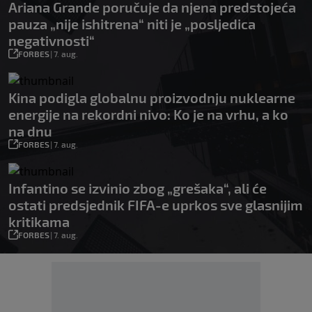
Ariana Grande poručuje da njena predstojeća
pauza „nije ishitrena“ niti je „posljedica
negativnosti“
FORBES
|
7. aug.
Kina podigla globalnu proizvodnju nuklearne
energije na rekordni nivo: Ko je na vrhu, a ko
na dnu
FORBES
|
7. aug.
Infantino se izvinio zbog „grešaka“, ali će
ostati predsjednik FIFA-e uprkos sve glasnijim
kritikama
FORBES
|
7. aug.