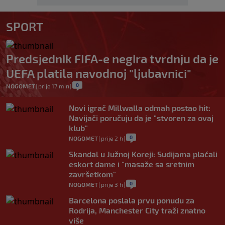
SPORT
Predsjednik FIFA-e negira tvrdnju da je
UEFA platila navodnoj "ljubavnici"
0
NOGOMET
|
prije 17 min
|
Novi igrač Millwalla odmah postao hit:
Navijači poručuju da je "stvoren za ovaj
klub"
0
NOGOMET
|
prije 2 h
|
Skandal u Južnoj Koreji: Sudijama plaćali
eskort dame i "masaže sa sretnim
završetkom"
0
NOGOMET
|
prije 3 h
|
Barcelona poslala prvu ponudu za
Rodrija, Manchester City traži znatno
više