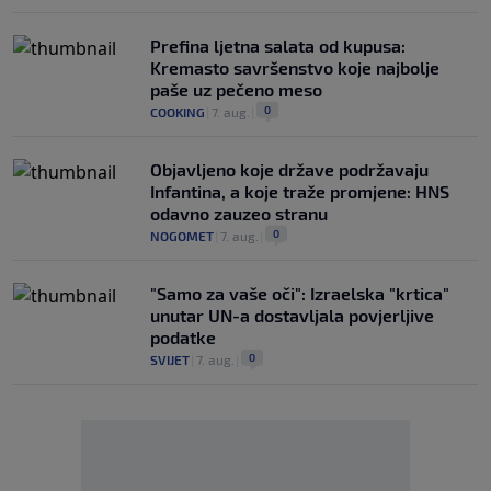
Prefina ljetna salata od kupusa:
Kremasto savršenstvo koje najbolje
paše uz pečeno meso
0
COOKING
|
7. aug.
|
Objavljeno koje države podržavaju
Infantina, a koje traže promjene: HNS
odavno zauzeo stranu
0
NOGOMET
|
7. aug.
|
"Samo za vaše oči": Izraelska "krtica"
unutar UN-a dostavljala povjerljive
podatke
0
SVIJET
|
7. aug.
|