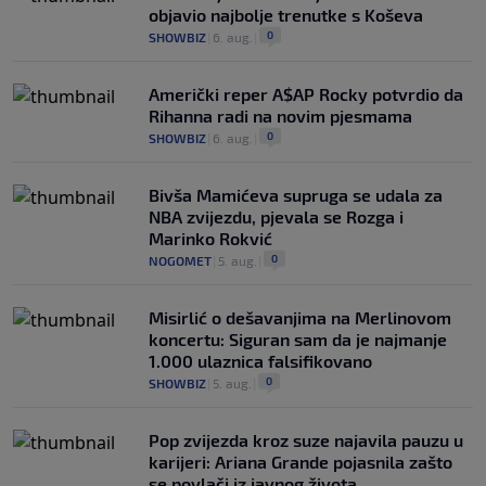
objavio najbolje trenutke s Koševa
0
SHOWBIZ
|
6. aug.
|
Američki reper A$AP Rocky potvrdio da
Rihanna radi na novim pjesmama
0
SHOWBIZ
|
6. aug.
|
Bivša Mamićeva supruga se udala za
NBA zvijezdu, pjevala se Rozga i
Marinko Rokvić
0
NOGOMET
|
5. aug.
|
Misirlić o dešavanjima na Merlinovom
koncertu: Siguran sam da je najmanje
1.000 ulaznica falsifikovano
0
SHOWBIZ
|
5. aug.
|
Pop zvijezda kroz suze najavila pauzu u
karijeri: Ariana Grande pojasnila zašto
se povlači iz javnog života