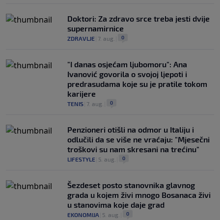
Doktori: Za zdravo srce treba jesti dvije
supernamirnice
0
ZDRAVLJE
|
7. aug.
|
"I danas osjećam ljubomoru": Ana
Ivanović govorila o svojoj ljepoti i
predrasudama koje su je pratile tokom
karijere
0
TENIS
|
7. aug.
|
Penzioneri otišli na odmor u Italiju i
odlučili da se više ne vraćaju: "Mjesečni
troškovi su nam skresani na trećinu"
0
LIFESTYLE
|
5. aug.
|
Šezdeset posto stanovnika glavnog
grada u kojem živi mnogo Bosanaca živi
u stanovima koje daje grad
0
EKONOMIJA
|
5. aug.
|