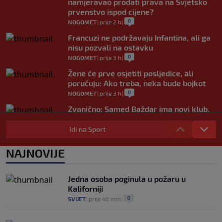
namjeravao prodati prava na Svjetsko
prvenstvo ispod cijene?
0
NOGOMET
|
prije 2 h
|
Francuzi ne podržavaju Infantina, ali ga
nisu pozvali na ostavku
0
NOGOMET
|
prije 3 h
|
Žene će prve osjetiti posljedice, ali
poručuju: Ako treba, neka bude bojkot
0
NOGOMET
|
prije 3 h
|
Zvanično: Samed Baždar ima novi klub,
zadužio broj sa velikom "težinom"
Idi na Sport
0
NOGOMET
|
prije 5 h
|
Prije nekoliko godina zaludjela je
NAJNOVIJE
internet, a onda nestala iz javnosti: Svi
se pitaju gdje je i šta radi (VIDEO)
0
OSTALI SPORTOVI
|
prije 6 h
|
Jedna osoba poginula u požaru u
Kaliforniji
0
SVIJET
|
prije 46 min
|