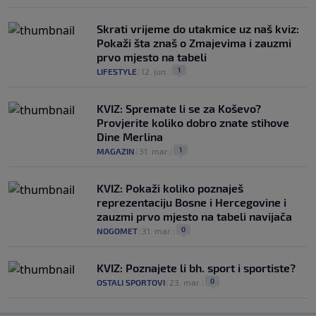
Skrati vrijeme do utakmice uz naš kviz:
Pokaži šta znaš o Zmajevima i zauzmi
prvo mjesto na tabeli
1
LIFESTYLE
|
12. jun.
|
KVIZ: Spremate li se za Koševo?
Provjerite koliko dobro znate stihove
Dine Merlina
1
MAGAZIN
|
31. mar.
|
KVIZ: Pokaži koliko poznaješ
reprezentaciju Bosne i Hercegovine i
zauzmi prvo mjesto na tabeli navijača
0
NOGOMET
|
31. mar.
|
KVIZ: Poznajete li bh. sport i sportiste?
0
OSTALI SPORTOVI
|
23. mar.
|