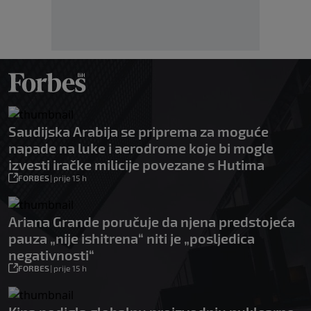
Saudijska Arabija se priprema za moguće
napade na luke i aerodrome koje bi mogle
izvesti iračke milicije povezane s Hutima
FORBES
|
prije 15 h
Ariana Grande poručuje da njena predstojeća
pauza „nije ishitrena“ niti je „posljedica
negativnosti“
FORBES
|
prije 15 h