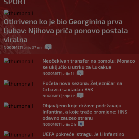
SPORT
Otkriveno ko je bio Georginina prva
ljubav: Njihova priča ponovo postala
viralna
0
NOGOMET
|
prije 37 min
|
Neočekivan transfer na pomolu: Monaco
se uključio u utrku za Lukakua
0
NOGOMET
|
prije 1 h
|
Počela nova sezona: Željezničar na
Grbavici savladao BSK
0
NOGOMET
|
prije 1 h
|
Objavljeno koje države podržavaju
Infantina, a koje traže promjene: HNS
odavno zauzeo stranu
0
NOGOMET
|
prije 2 h
|
UEFA pokreće istragu: Je li Infantino