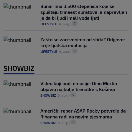
Bunar imа 3.500 stepenica koje se
spuštaju trinaest spratova, a napravljen
je da bi ljudi imali vode ljeti
0
LIFESTYLE
|
4. aug.
|
Zašto se zacrvenimo od stida? Odgovor
krije ljudska evolucija
0
LIFESTYLE
|
4. aug.
|
SHOWBIZ
Video koji budi emocije: Dino Merlin
objavio najbolje trenutke s Koševa
0
SHOWBIZ
|
6. aug.
|
Američki reper A$AP Rocky potvrdio da
Rihanna radi na novim pjesmama
0
SHOWBIZ
|
6. aug.
|