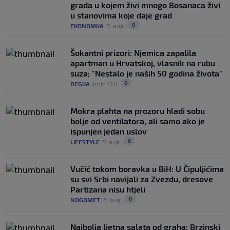
grada u kojem živi mnogo Bosanaca živi
u stanovima koje daje grad
0
EKONOMIJA
|
5. aug.
|
Šokantni prizori: Njemica zapalila
apartman u Hrvatskoj, vlasnik na rubu
suza; "Nestalo je naših 50 godina života"
0
REGIJA
|
prije 15 h
|
Mokra plahta na prozoru hladi sobu
bolje od ventilatora, ali samo ako je
ispunjen jedan uslov
0
LIFESTYLE
|
5. aug.
|
Vučić tokom boravka u BiH: U Čipuljićima
su svi Srbi navijali za Zvezdu, dresove
Partizana nisu htjeli
0
NOGOMET
|
6. aug.
|
Najbolja ljetna salata od graha: Brzinski