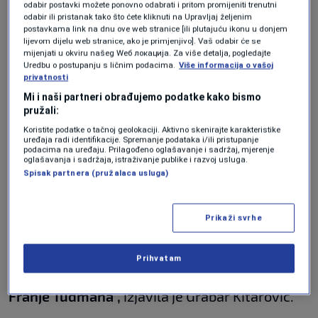
hrvatskom društvu, posebno u posljednjih
odabir postavki možete ponovno odabrati i pritom promijeniti trenutni
odabir ili pristanak tako što ćete kliknuti na Upravljaj željenim
nekoliko dana vezano uz obilježavanje
postavkama link na dnu ove web stranice [ili plutajuću ikonu u donjem
lijevom dijelu web stranice, ako je primjenjivo]. Vaš odabir će se
sjećanja na nevine žrtve Jasenovca, ustaškog
mijenjati u okviru našeg Wеб локација. Za više detalja, pogledajte
Uredbu o postupanju s ličnim podacima.
Više informacija o vašoj
stratišta tzv. Nezavisne države Hrvatske"
,
privatnosti
poručila je Grabar Kitarović nakon sastanka.
Mi i naši partneri obrađujemo podatke kako bismo
pružali:
Koristite podatke o tačnoj geolokaciji. Aktivno skenirajte karakteristike
"Da budem jasna, NDH je bila najmanje
uređaja radi identifikacije. Spremanje podataka i/ili pristupanje
podacima na uređaju. Prilagođeno oglašavanje i sadržaj, mjerenje
nezavisna, najmanje je štitila interese
oglašavanja i sadržaja, istraživanje publike i razvoj usluga.
Spisak partnera (pružalaca usluga)
hrvatskog naroda, a ustaški režim bio je
zločinački režim. Antifašizam je u temeljima
Prikaži svrhe
hrvatskog Ustava, a moderna hrvatska država
izrasla je na temeljima Domovinskog rata pod
Prihvatam
vodstvom prvog hrvatskog predsjednika dr.
Franje Tuđmana",
izjavila je Grabar Kitarović.