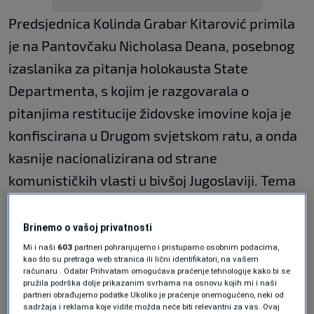
Predsjednica Kolinda Grabar Kitarović primila
je na Pantovčaku Nicholasa Deana, posebnog
izaslanika za pitanja holokausta State
Departmenta, s kojim je razgovarala o
pitanjima restitucije židovske imovine koja je
konfiscirana u Drugom svjetskom ratu, a onda
kasnije nacionalizirana od strane
komunističkih vlasti u bivšoj Jugoslaviji. Tema
sastanka bila je i edukacija o holokaustu te
poštivanje i odavanje pijeteta žrtvama.
Brinemo o vašoj privatnosti
Mi i naši
603
partneri pohranjujemo i pristupamo osobnim podacima,
kao što su pretraga web stranica ili lični identifikatori, na vašem
"Moram reći da sam iznimno zabrinuta zbog
računaru . Odabir Prihvatam omogućava praćenje tehnologije kako bi se
pružila podrška dolje prikazanim svrhama na osnovu kojih mi i naši
ponovnog jačanja ideoloških podjela u
partneri obrađujemo podatke Ukoliko je praćenje onemogućeno, neki od
sadržaja i reklama koje vidite možda neće biti relevantni za vas. Ovaj