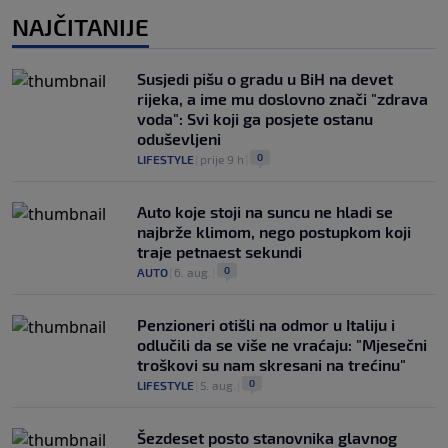
NAJČITANIJE
Susjedi pišu o gradu u BiH na devet
rijeka, a ime mu doslovno znači "zdrava
voda": Svi koji ga posjete ostanu
oduševljeni
0
LIFESTYLE
|
prije 9 h
|
Auto koje stoji na suncu ne hladi se
najbrže klimom, nego postupkom koji
traje petnaest sekundi
0
AUTO
|
6. aug.
|
Penzioneri otišli na odmor u Italiju i
odlučili da se više ne vraćaju: "Mjesečni
troškovi su nam skresani na trećinu"
0
LIFESTYLE
|
5. aug.
|
Šezdeset posto stanovnika glavnog