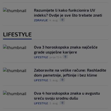
Razumijete li kako funkcionira UV
indeks? Ovdje je sve što trebate znati
0
ZDRAVLJE
|
4. aug.
|
LIFESTYLE
Ova 3 horoskopska znaka najčešće
grade uspješne karijere
0
LIFESTYLE
|
prije 15 h
|
Zaboravite na velike račune: Rashladite
dom pametnije, jeftinije i bez klime
0
LIFESTYLE
|
5. aug.
|
Ova 4 horoskopska znaka u avgustu
sreću svoju srodnu dušu
0
LIFESTYLE
|
5. aug.
|