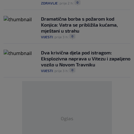
0
ZDRAVLJE
|
prije 2 h
|
Dramatična borba s požarom kod
Konjica: Vatra se približila kućama,
mještani u strahu
0
VIJESTI
|
prije 3 h
|
Dva krivična djela pod istragom:
Eksplozivna naprava u Vitezu i zapaljeno
vozilo u Novom Travniku
0
VIJESTI
|
prije 3 h
|
Oglas