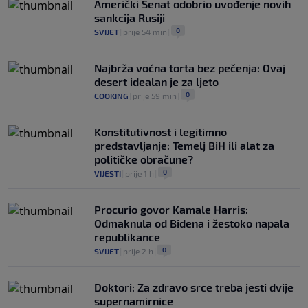
Američki Senat odobrio uvođenje novih
sankcija Rusiji
0
SVIJET
|
prije 54 min
|
Najbrža voćna torta bez pečenja: Ovaj
desert idealan je za ljeto
0
COOKING
|
prije 59 min
|
Konstitutivnost i legitimno
predstavljanje: Temelj BiH ili alat za
političke obračune?
0
VIJESTI
|
prije 1 h
|
Procurio govor Kamale Harris:
Odmaknula od Bidena i žestoko napala
republikance
0
SVIJET
|
prije 2 h
|
Doktori: Za zdravo srce treba jesti dvije
supernamirnice