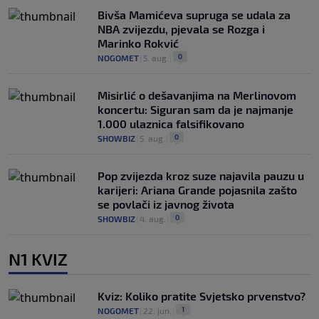
Bivša Mamićeva supruga se udala za
NBA zvijezdu, pjevala se Rozga i
Marinko Rokvić
0
NOGOMET
|
5. aug.
|
Misirlić o dešavanjima na Merlinovom
koncertu: Siguran sam da je najmanje
1.000 ulaznica falsifikovano
0
SHOWBIZ
|
5. aug.
|
Pop zvijezda kroz suze najavila pauzu u
karijeri: Ariana Grande pojasnila zašto
se povlači iz javnog života
0
SHOWBIZ
|
4. aug.
|
N1 KVIZ
Kviz: Koliko pratite Svjetsko prvenstvo?
1
NOGOMET
|
22. jun.
|