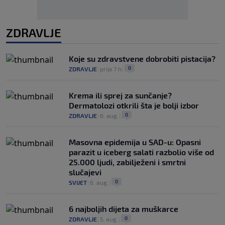
ZDRAVLJE
Koje su zdravstvene dobrobiti pistacija?
0
ZDRAVLJE
|
prije 7 h
|
Krema ili sprej za sunčanje?
Dermatolozi otkrili šta je bolji izbor
0
ZDRAVLJE
|
6. aug.
|
Masovna epidemija u SAD-u: Opasni
parazit u iceberg salati razbolio više od
25.000 ljudi, zabilježeni i smrtni
slučajevi
0
SVIJET
|
6. aug.
|
6 najboljih dijeta za muškarce
0
ZDRAVLJE
|
5. aug.
|