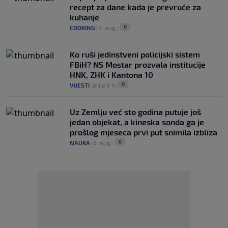
recept za dane kada je prevruće za
kuhanje
0
COOKING
|
6. aug.
|
Ko ruši jedinstveni policijski sistem
FBiH? NS Mostar prozvala institucije
HNK, ZHK i Kantona 10
0
VIJESTI
|
prije 9 h
|
Uz Zemlju već sto godina putuje još
jedan objekat, a kineska sonda ga je
prošlog mjeseca prvi put snimila izbliza
0
NAUKA
|
6. aug.
|