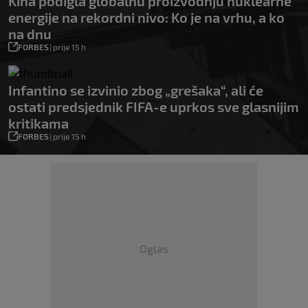
Kina podigla globalnu proizvodnju nuklearne
energije na rekordni nivo: Ko je na vrhu, a ko
na dnu
FORBES
|
prije 15 h
Infantino se izvinio zbog „grešaka“, ali će
ostati predsjednik FIFA-e uprkos sve glasnijim
kritikama
FORBES
|
prije 15 h
Oglas