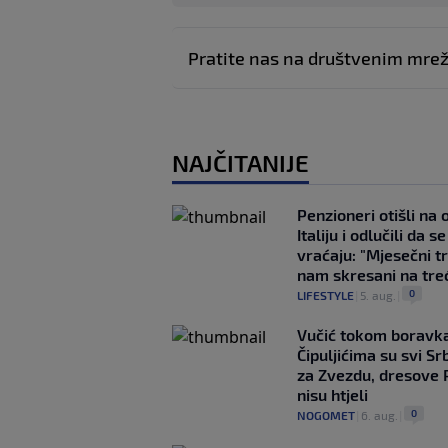
Pratite nas na društvenim mr
NAJČITANIJE
Penzioneri otišli na
Italiju i odlučili da s
vraćaju: "Mjesečni t
nam skresani na tre
0
LIFESTYLE
|
5. aug.
|
Vučić tokom boravka
Čipuljićima su svi Srb
za Zvezdu, dresove 
nisu htjeli
0
NOGOMET
|
6. aug.
|