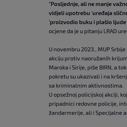
"Posljednje, ali ne manje važno
vidjeli upotrebu 'uređaja sličn
'proizvodio buku i plašio ljude
ocjene da je u pitanju LRAD ure
U novembru 2023., MUP Srbije 
akciju protiv naoružanih kriju
Maroka i Sirije, piše BIRN, a to
pokretu su ukazivali i na kršen
sa kriminalnim aktivnostima.
U opsežnoj policijskoj akciji, k
pripadnici redovne policije, in
žandarmerije, ali i Specijalne a