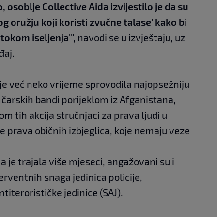
, osoblje Collective Aida izvijestilo je da su
og oružju koji koristi zvučne talase' kako bi
 tokom iseljenja'",
navodi se u izvještaju, uz
đaj.
je već neko vrijeme sprovodila najopsežniju
mčarskih bandi porijeklom iz Afganistana,
kom tih akcija stručnjaci za prava ljudi u
je prava običnih izbjeglica, koje nemaju veze
oja je trajala više mjeseci, angažovani su i
terventnih snaga jedinica policije,
ntiterorističke jedinice (SAJ).