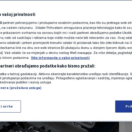
je već koristio
SHOWBIZ
KOLUMNE
 vašoj privatnosti
i to na migrantima
3
partneri pohranjujemo i pristupamo osobnim podacima, kao što su pretraga web stran
ori, na vašem računaru . Odabir Prihvatam omogućava praćenje tehnologije kako bi se 
je prikazanim svrhama na osnovu kojih mi i naši partneri obrađujemo podatke Ukoliko
0
REGIJA
komentara
|
 neki od sadržaja i reklama koje vidite možda neće biti relevantni za vas. Ovaj odab
PODCAST
no odabrati i pritom promijeniti trenutni odabir ili pristanak tako što ćete kliknuti na U
tavkama link na dnu ove web stranice [ili plutajuću ikonu u donjem lijevom dijelu we
N1 SPECIJAL
vo]. Vaš odabir će se mijenjati u okviru našeg Wеб локација. Za više detalja, pogledaj
s ličnim podacima.
Više
Više informacija o vašoj privatnosti
FENOMENI
 partneri obrađujemo podatke kako bismo pružali:
datke o tačnoj geolokaciji. Aktivno skenirajte karakteristike uređaja radi identifikacije.
NEISTRAŽENO
ili pristupanje podacima na uređaju. Prilagođeno oglašavanje i sadržaj, mjerenje ogl
traživanje publike i razvoj usluga.
tnera (pružalaca usluga)
VIRALNO
FOTO
ži svrhe
Pri
PROMO
VIDEO