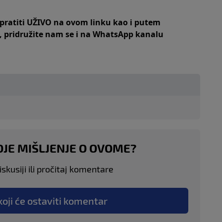
 pratiti UŽIVO na
ovom linku
kao i putem
,
pridružite nam se i na WhatsApp kanalu
OJE MIŠLJENJE O OVOME?
skusiji ili pročitaj komentare
koji će ostaviti komentar