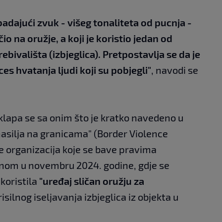
dajući zvuk - višeg tonaliteta od pucnja -
čio na oružje, a koji je koristio jedan od
ebivališta (izbjeglica). Pretpostavlja se da je
es hvatanja ljudi koji su pobjegli"
, navodi se
klapa se sa onim što je kratko navedeno u
nasilja na granicama" (Border Violence
še organizacija koje se bave pravima
jenom u novembru 2024. godine, gdje se
 koristila
"uređaj sličan oružju za
isilnog iseljavanja izbjeglica iz objekta u