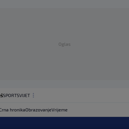
Oglas
SPORT
SVIJET
MAGAZIN
Crna hronika
Obrazovanje
Vrijeme
ZDRAVLJE