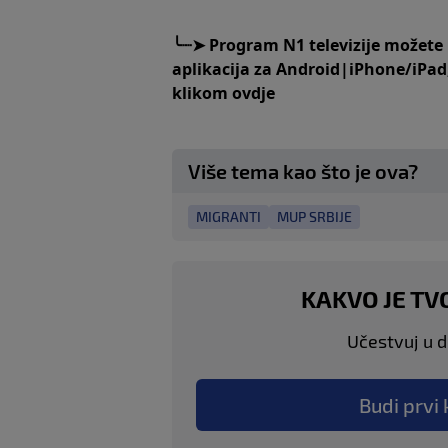
╰┈➤
Program N1 televizije možete
aplikacija za
An
droid
|
iPhone/iPad
klikom
ovdje
Više tema kao što je ova?
MIGRANTI
MUP SRBIJE
KAKVO JE TV
Učestvuj u di
Budi prvi 