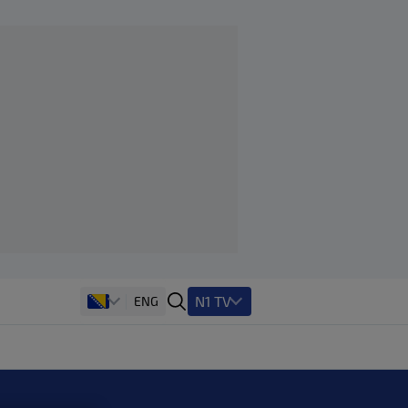
N1 TV
ENG