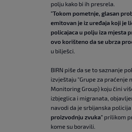
polju kako bi ih presrela.
"Tokom pometnje, glasan proba
emitovan je iz uređaja koji je li
policajaca u polju iza mjesta pr
ovo korišteno da se ubrza proc
u bilješci.
BIRN piše da se to saznanje po
izvještaju "Grupe za praćenje 
Monitoring Group) koju čini vi
izbjeglica i migranata, objavl
navodi da je srbijanska policija
proizvodnju zvuka"
prilikom pr
kome su boravili.