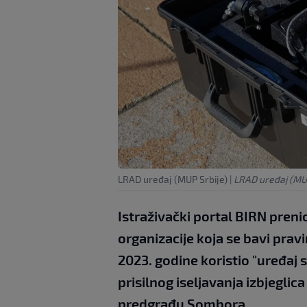
LRAD uređaj (MUP Srbije)
|
LRAD uređaj (MUP
Istraživački portal BIRN prenio
organizacije koja se bavi prav
2023. godine koristio "uređaj 
prisilnog iseljavanja izbjegli
predgrađu Sombora.