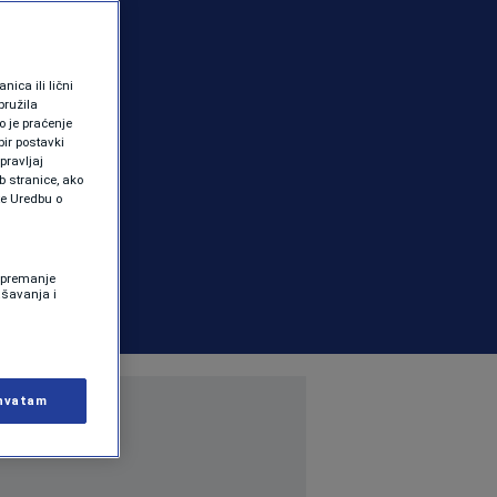
ica ili lični
pružila
 je praćenje
ir postavki
pravljaj
b stranice, ako
te Uredbu o
 Spremanje
ašavanja i
hvatam