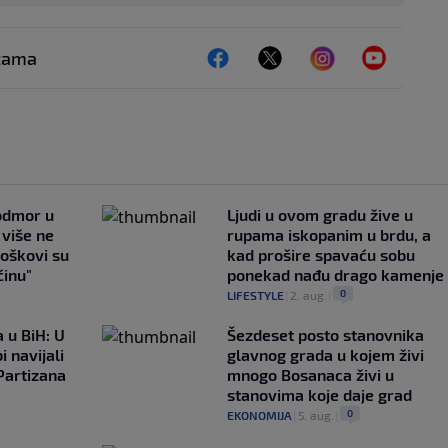
ežama
 odmor u
Ljudi u ovom gradu žive u
e više ne
rupama iskopanim u brdu, a
roškovi su
kad prošire spavaću sobu
ćinu"
ponekad nađu drago kamenje
0
LIFESTYLE
|
2. aug.
|
 u BiH: U
Šezdeset posto stanovnika
i navijali
glavnog grada u kojem živi
Partizana
mnogo Bosanaca živi u
stanovima koje daje grad
0
EKONOMIJA
|
5. aug.
|