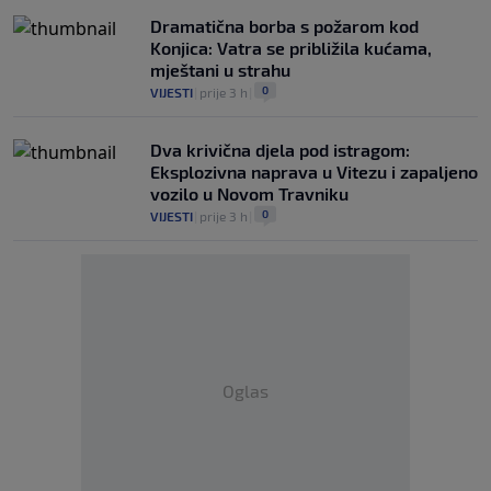
Dramatična borba s požarom kod
Konjica: Vatra se približila kućama,
mještani u strahu
0
VIJESTI
|
prije 3 h
|
Dva krivična djela pod istragom:
Eksplozivna naprava u Vitezu i zapaljeno
vozilo u Novom Travniku
0
VIJESTI
|
prije 3 h
|
Oglas