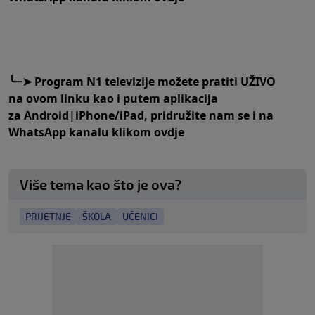
╰┈➤
Program N1 televizije možete pratiti UŽIVO
na
ovom linku
kao i putem aplikacija
za
An
droid
|
iPhone/iPad,
pridružite nam se i na
WhatsApp kanalu klikom
ovdje
Više tema kao što je ova?
PRIJETNJE
ŠKOLA
UČENICI