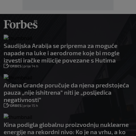
Saudijska Arabija se priprema za moguće
napade na luke i aerodrome koje bi mogle
izvesti iračke milicije povezane s Hutima
FORBES
|
prije 14 h
Ariana Grande poručuje da njena predstojeća
pauza „nije ishitrena“ niti je „posljedica
negativnosti“
FORBES
|
prije 15 h
Kina podigla globalnu proizvodnju nuklearne
energije na rekordni nivo: Ko je na vrhu, a ko