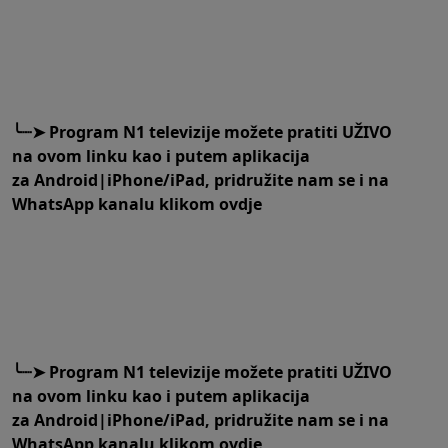
╰┈➤
Program N1 televizije možete pratiti UŽIVO
na
ovom linku
kao i putem aplikacija
za
An
droid
|
iPhone/iPad,
pridružite nam se i na
WhatsApp kanalu klikom
ovdje
╰┈➤
Program N1 televizije možete pratiti UŽIVO
na
ovom linku
kao i putem aplikacija
za
An
droid
|
iPhone/iPad,
pridružite nam se i na
WhatsApp kanalu klikom
ovdje