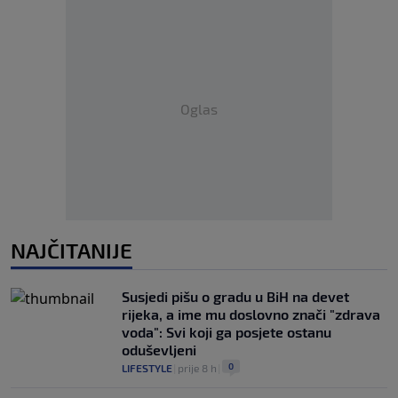
Oglas
NAJČITANIJE
Susjedi pišu o gradu u BiH na devet
rijeka, a ime mu doslovno znači "zdrava
voda": Svi koji ga posjete ostanu
oduševljeni
0
LIFESTYLE
|
prije 8 h
|