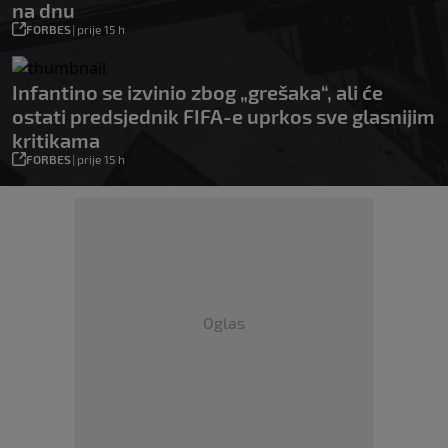
na dnu
FORBES
|
prije 15 h
Infantino se izvinio zbog „grešaka“, ali će
ostati predsjednik FIFA-e uprkos sve glasnijim
kritikama
FORBES
|
prije 15 h
Oglas