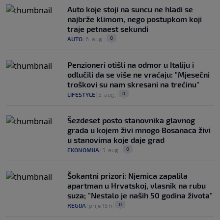
Auto koje stoji na suncu ne hladi se
najbrže klimom, nego postupkom koji
traje petnaest sekundi
0
AUTO
|
6. aug.
|
Penzioneri otišli na odmor u Italiju i
odlučili da se više ne vraćaju: "Mjesečni
troškovi su nam skresani na trećinu"
0
LIFESTYLE
|
5. aug.
|
Šezdeset posto stanovnika glavnog
grada u kojem živi mnogo Bosanaca živi
u stanovima koje daje grad
0
EKONOMIJA
|
5. aug.
|
Šokantni prizori: Njemica zapalila
apartman u Hrvatskoj, vlasnik na rubu
suza; "Nestalo je naših 50 godina života"
0
REGIJA
|
prije 15 h
|