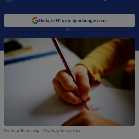
Dodajte N1 u omiljeni Google izvor
Više
Pixabay/Ilustracija
|
Pixabay/Ilustracija