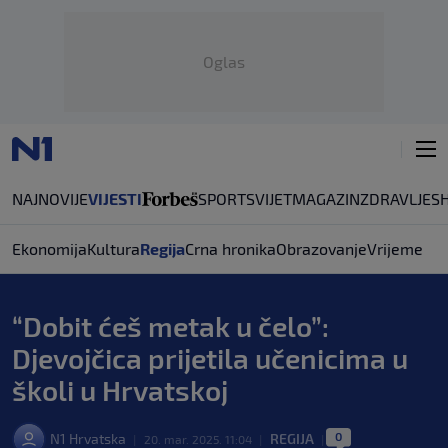
Oglas
NAJNOVIJE
VIJESTI
SPORT
SVIJET
MAGAZIN
ZDRAVLJE
S
Ekonomija
Kultura
Regija
Crna hronika
Obrazovanje
Vrijeme
“Dobit ćeš metak u čelo”:
Djevojčica prijetila učenicima u
školi u Hrvatskoj
0
N1 Hrvatska
REGIJA
|
20. mar. 2025. 11:04
|
|