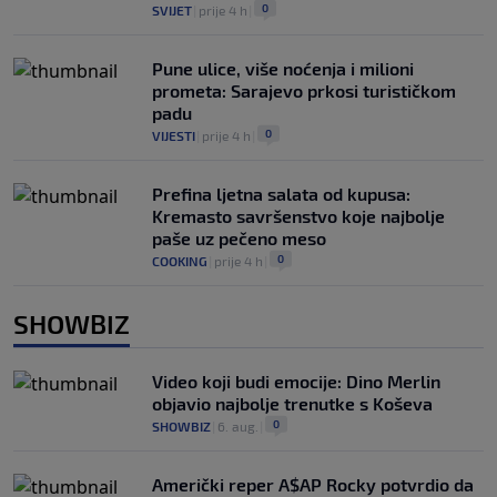
0
SVIJET
|
prije 4 h
|
Pune ulice, više noćenja i milioni
prometa: Sarajevo prkosi turističkom
padu
0
VIJESTI
|
prije 4 h
|
Prefina ljetna salata od kupusa:
Kremasto savršenstvo koje najbolje
paše uz pečeno meso
0
COOKING
|
prije 4 h
|
SHOWBIZ
Video koji budi emocije: Dino Merlin
objavio najbolje trenutke s Koševa
0
SHOWBIZ
|
6. aug.
|
Američki reper A$AP Rocky potvrdio da