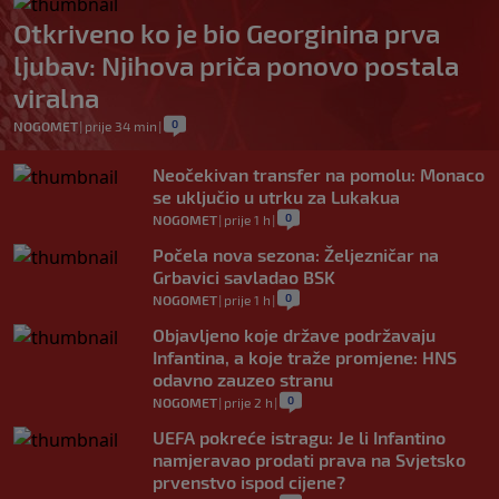
Otkriveno ko je bio Georginina prva
ljubav: Njihova priča ponovo postala
viralna
0
NOGOMET
|
prije 34 min
|
Neočekivan transfer na pomolu: Monaco
se uključio u utrku za Lukakua
0
NOGOMET
|
prije 1 h
|
Počela nova sezona: Željezničar na
Grbavici savladao BSK
0
NOGOMET
|
prije 1 h
|
Objavljeno koje države podržavaju
Infantina, a koje traže promjene: HNS
odavno zauzeo stranu
0
NOGOMET
|
prije 2 h
|
UEFA pokreće istragu: Je li Infantino
namjeravao prodati prava na Svjetsko
prvenstvo ispod cijene?