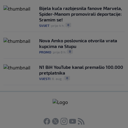
Bijela kuća razbjesnila fanove Marvela,
Spider-Manom promovirali deportacije:
Sramim se!
0
SVIJET
|
prije 4 h
|
Nova Amko poslovnica otvorila vrata
kupcima na Stupu
0
PROMO
|
prije 8 h
|
N1 BiH YouTube kanal premašio 100.000
pretplatnika
0
VIJESTI
|
6. aug.
|