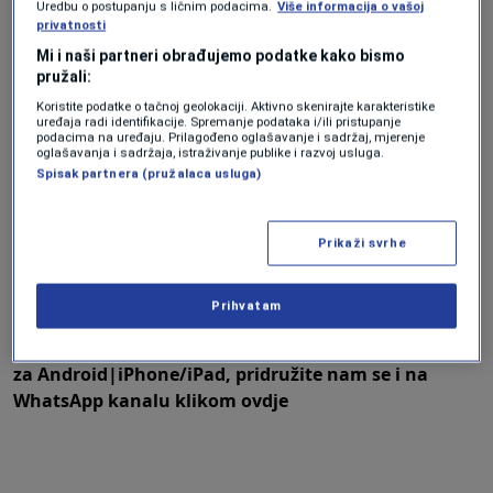
Uredbu o postupanju s ličnim podacima.
Više informacija o vašoj
privatnosti
“Jedna mama pokazala je poruku poslanu
Mi i naši partneri obrađujemo podatke kako bismo
njezinom djetetu u kojoj piše ‘Ti si danas na
pružali:
redu! Pozdravi se sa svojom obitelji. Dobit ćeš
Koristite podatke o tačnoj geolokaciji. Aktivno skenirajte karakteristike
uređaja radi identifikacije. Spremanje podataka i/ili pristupanje
metak u čelo'”, kaže jedna od majki.
podacima na uređaju. Prilagođeno oglašavanje i sadržaj, mjerenje
oglašavanja i sadržaja, istraživanje publike i razvoj usluga.
Spisak partnera (pružalaca usluga)
Prikaži svrhe
Prihvatam
╰┈➤
Program N1 televizije možete pratiti UŽIVO
na
ovom linku
kao i putem aplikacija
za
An
droid
|
iPhone/iPad,
pridružite nam se i na
WhatsApp kanalu klikom
ovdje