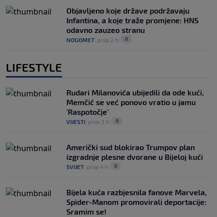
Objavljeno koje države podržavaju
Infantina, a koje traže promjene: HNS
odavno zauzeo stranu
0
NOGOMET
|
prije 2 h
|
LIFESTYLE
Rudari Milanovića ubijedili da ode kući,
Memčić se već ponovo vratio u jamu
'Raspotočje'
0
VIJESTI
|
prije 3 h
|
Američki sud blokirao Trumpov plan
izgradnje plesne dvorane u Bijeloj kući
0
SVIJET
|
prije 4 h
|
Bijela kuća razbjesnila fanove Marvela,
Spider-Manom promovirali deportacije:
Sramim se!