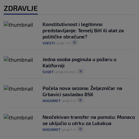
ZDRAVLJE
Konstitutivnost i legitimno
predstavljanje: Temelj BiH ili alat za
političke obračune?
0
VIJESTI
|
prije 1 h
|
Jedna osoba poginula u požaru u
Kaliforniji
0
SVIJET
|
prije 43 min
|
Počela nova sezona: Željezničar na
Grbavici savladao BSK
0
NOGOMET
|
prije 1 h
|
Neočekivan transfer na pomolu: Monaco
se uključio u utrku za Lukakua
0
NOGOMET
|
prije 1 h
|