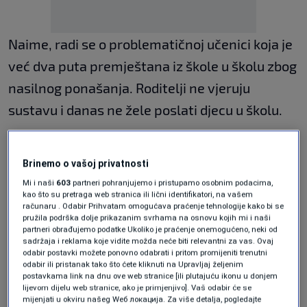
Naime, radi se o problematičnoj učenici koja je
već dva puta premještana iz škole u školu zbog
nasilnog ponašanja. Roditelji ne vjeruju
sustavu i danas ne žele poslati djecu u školu.
Osim verbalnih prijetnji, sastavila je i popis
Brinemo o vašoj privatnosti
učenika koji su joj meta, što je dodatno
Mi i naši
603
partneri pohranjujemo i pristupamo osobnim podacima,
uznemirilo roditelje.
kao što su pretraga web stranica ili lični identifikatori, na vašem
računaru . Odabir Prihvatam omogućava praćenje tehnologije kako bi se
pružila podrška dolje prikazanim svrhama na osnovu kojih mi i naši
partneri obrađujemo podatke Ukoliko je praćenje onemogućeno, neki od
Navodno ju je potaknulo to što ju je netko,
sadržaja i reklama koje vidite možda neće biti relevantni za vas. Ovaj
odabir postavki možete ponovno odabrati i pritom promijeniti trenutni
nekoliko dana ranije, zadirkivao u autobusu na
odabir ili pristanak tako što ćete kliknuti na Upravljaj željenim
postavkama link na dnu ove web stranice [ili plutajuću ikonu u donjem
putu do škole, piše 24 sata.
lijevom dijelu web stranice, ako je primjenjivo]. Vaš odabir će se
mijenjati u okviru našeg Wеб локација. Za više detalja, pogledajte