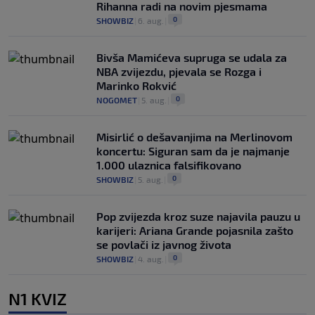
Rihanna radi na novim pjesmama
0
SHOWBIZ
|
6. aug.
|
Bivša Mamićeva supruga se udala za
NBA zvijezdu, pjevala se Rozga i
Marinko Rokvić
0
NOGOMET
|
5. aug.
|
Misirlić o dešavanjima na Merlinovom
koncertu: Siguran sam da je najmanje
1.000 ulaznica falsifikovano
0
SHOWBIZ
|
5. aug.
|
Pop zvijezda kroz suze najavila pauzu u
karijeri: Ariana Grande pojasnila zašto
se povlači iz javnog života
0
SHOWBIZ
|
4. aug.
|
N1 KVIZ