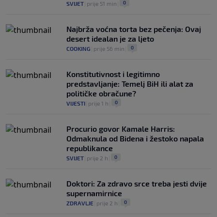
0
SVIJET
|
prije 51 min
|
Najbrža voćna torta bez pečenja: Ovaj
desert idealan je za ljeto
0
COOKING
|
prije 56 min
|
Konstitutivnost i legitimno
predstavljanje: Temelj BiH ili alat za
političke obračune?
0
VIJESTI
|
prije 1 h
|
Procurio govor Kamale Harris:
Odmaknula od Bidena i žestoko napala
republikance
0
SVIJET
|
prije 2 h
|
Doktori: Za zdravo srce treba jesti dvije
supernamirnice
0
ZDRAVLJE
|
prije 2 h
|