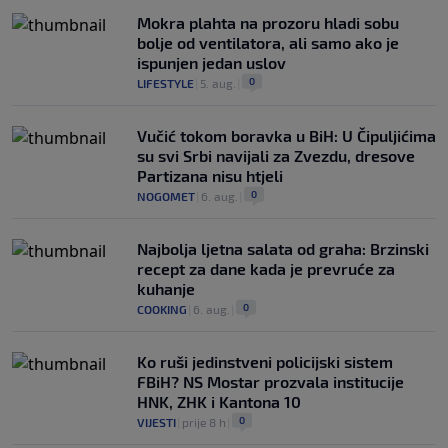
Mokra plahta na prozoru hladi sobu
bolje od ventilatora, ali samo ako je
ispunjen jedan uslov
0
LIFESTYLE
|
5. aug.
|
Vučić tokom boravka u BiH: U Čipuljićima
su svi Srbi navijali za Zvezdu, dresove
Partizana nisu htjeli
0
NOGOMET
|
6. aug.
|
Najbolja ljetna salata od graha: Brzinski
recept za dane kada je prevruće za
kuhanje
0
COOKING
|
6. aug.
|
Ko ruši jedinstveni policijski sistem
FBiH? NS Mostar prozvala institucije
HNK, ZHK i Kantona 10
0
VIJESTI
|
prije 8 h
|