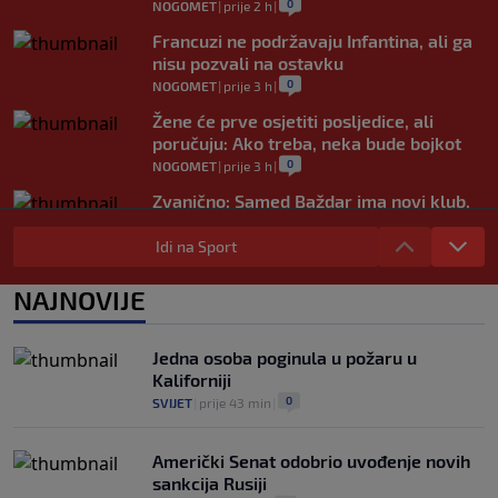
0
NOGOMET
|
prije 2 h
|
Francuzi ne podržavaju Infantina, ali ga
nisu pozvali na ostavku
0
NOGOMET
|
prije 3 h
|
Žene će prve osjetiti posljedice, ali
poručuju: Ako treba, neka bude bojkot
0
NOGOMET
|
prije 3 h
|
Zvanično: Samed Baždar ima novi klub,
zadužio broj sa velikom "težinom"
Idi na Sport
0
NOGOMET
|
prije 5 h
|
Prije nekoliko godina zaludjela je
NAJNOVIJE
internet, a onda nestala iz javnosti: Svi
se pitaju gdje je i šta radi (VIDEO)
0
OSTALI SPORTOVI
|
prije 6 h
|
Jedna osoba poginula u požaru u
Kaliforniji
0
SVIJET
|
prije 43 min
|
Američki Senat odobrio uvođenje novih
sankcija Rusiji