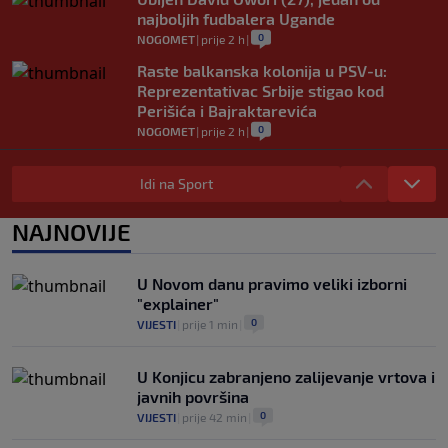
najboljih fudbalera Ugande
0
NOGOMET
|
prije 2 h
|
Raste balkanska kolonija u PSV-u:
Reprezentativac Srbije stigao kod
Perišića i Bajraktarevića
0
NOGOMET
|
prije 2 h
|
Real Madrid je oborio rekord!
Talentovani ofanzivac za 135 miliona
Idi na Sport
eura stigao na Santiago Bernabeu
0
NOGOMET
|
prije 2 h
|
NAJNOVIJE
Argentinci će jedan trijumf sa
ovogodišnjeg Mundijala obilježavati kao
U Novom danu pravimo veliki izborni
nacionalni praznik
"explainer"
0
NOGOMET
|
prije 2 h
|
0
VIJESTI
|
prije 1 min
|
U Konjicu zabranjeno zalijevanje vrtova i
javnih površina
0
VIJESTI
|
prije 42 min
|