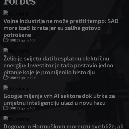
Vojna industrija ne može pratiti tempo: SAD
mora izaći iz rata jer su zalihe gotovo
potrošene
FORBES
|
prije 10 h
Želio je svijetu dati besplatnu električnu
energiju: Investitor je tada postavio jedno
pitanje koje je promijenilo historiju
FORBES
|
prije 10 h
Google mijenja vrh AI sektora dok utrka za
umjetnu inteligenciju ulazi u novu fazu
FORBES
|
prije 10 h
Dogovor o Hormuškom moreuzu sve bliže, ali