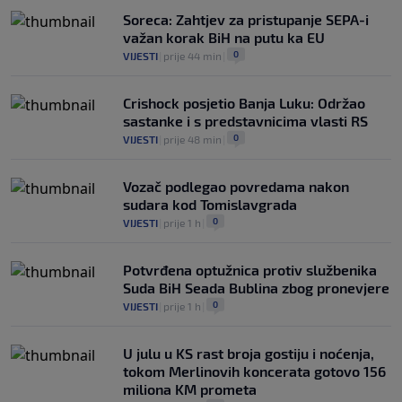
Soreca: Zahtjev za pristupanje SEPA-i
važan korak BiH na putu ka EU
0
VIJESTI
|
prije 44 min
|
Crishock posjetio Banja Luku: Održao
sastanke i s predstavnicima vlasti RS
0
VIJESTI
|
prije 48 min
|
Vozač podlegao povredama nakon
sudara kod Tomislavgrada
0
VIJESTI
|
prije 1 h
|
Potvrđena optužnica protiv službenika
Suda BiH Seada Bublina zbog pronevjere
0
VIJESTI
|
prije 1 h
|
U julu u KS rast broja gostiju i noćenja,
tokom Merlinovih koncerata gotovo 156
miliona KM prometa