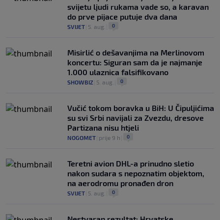
svijetu ljudi rukama vade so, a karavan
do prve pijace putuje dva dana
0
SVIJET
|
5. aug.
|
Misirlić o dešavanjima na Merlinovom
koncertu: Siguran sam da je najmanje
1.000 ulaznica falsifikovano
0
SHOWBIZ
|
5. aug.
|
Vučić tokom boravka u BiH: U Čipuljićima
su svi Srbi navijali za Zvezdu, dresove
Partizana nisu htjeli
0
NOGOMET
|
prije 9 h
|
Teretni avion DHL-a prinudno sletio
nakon sudara s nepoznatim objektom,
na aerodromu pronađen dron
0
SVIJET
|
5. aug.
|
Nestvaran rezultat: Hrvatske