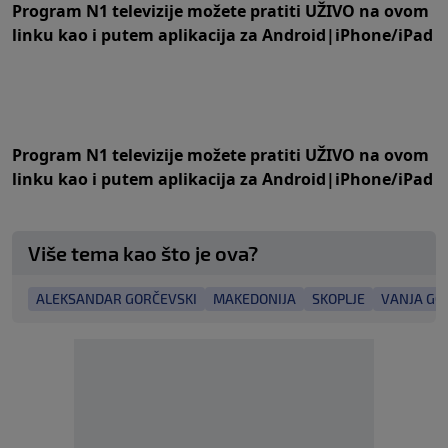
Program N1 televizije možete pratiti UŽIVO na
ovom
linku
kao i putem aplikacija za
An
droid
|
iPhone/iPad
Program N1 televizije možete pratiti UŽIVO na
ovom
linku
kao i putem aplikacija za
An
droid
|
iPhone/iPad
Više tema kao što je ova?
ALEKSANDAR GORČEVSKI
MAKEDONIJA
SKOPLJE
VANJA GO