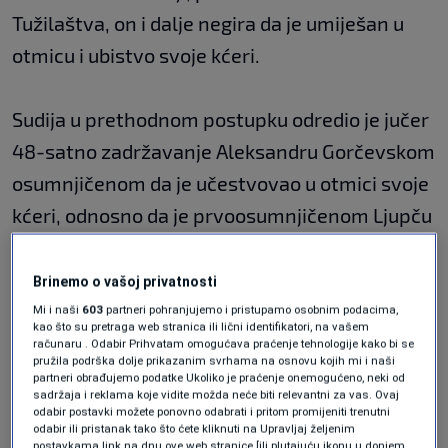
Tužilaštva, on i dalje negira da je umiješan u
otmicu i ubistvo svoje kćeri.
Sudija u prethodnom postupku odredio je jučer
48-satno zadržavanje Aleksandru Gorčevskom
osumnjičenom da je učestvovao u otmici svoje
kćeri, odnosno da je prvoosumnjičenom Ljupču
Palevskom - Palču davao podatke o Vanjinom
kretanju i njenim dnevnim rutinama.
Brinemo o vašoj privatnosti
Iako Gorčevski do sada nije priznao krivicu,
Mi i naši
603
partneri pohranjujemo i pristupamo osobnim podacima,
kao što su pretraga web stranica ili lični identifikatori, na vašem
ostala trojica optuženika, koji su već u pritvoru,
računaru . Odabir Prihvatam omogućava praćenje tehnologije kako bi se
pružila podrška dolje prikazanim svrhama na osnovu kojih mi i naši
rekli su u Tužilaštvu da je on osoba koja je dala
partneri obrađujemo podatke Ukoliko je praćenje onemogućeno, neki od
sadržaja i reklama koje vidite možda neće biti relevantni za vas. Ovaj
informacije.
odabir postavki možete ponovno odabrati i pritom promijeniti trenutni
odabir ili pristanak tako što ćete kliknuti na Upravljaj željenim
postavkama link na dnu ove web stranice [ili plutajuću ikonu u donjem