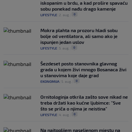
iskopanim u brdu, a kad prošire spavaću
sobu ponekad nađu drago kamenje
0
LIFESTYLE
|
2. aug.
|
Mokra plahta na prozoru hladi sobu
bolje od ventilatora, ali samo ako je
ispunjen jedan uslov
0
LIFESTYLE
|
5. aug.
|
Šezdeset posto stanovnika glavnog
grada u kojem živi mnogo Bosanaca živi
u stanovima koje daje grad
0
EKONOMIJA
|
5. aug.
|
Ornitologinja otkrila zašto sove nikad ne
treba držati kao kućne ljubimce: "Sve
što se priča o njima je neistina"
0
LIFESTYLE
|
4. aug.
|
Na najtoplijem naseljenom mjestu na