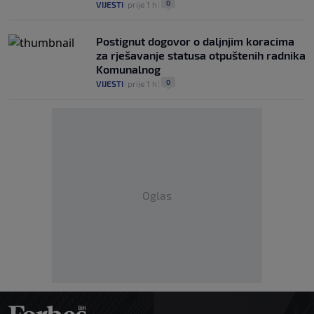
0
VIJESTI
|
prije 1 h
|
Postignut dogovor o daljnjim koracima
za rješavanje statusa otpuštenih radnika
Komunalnog
0
VIJESTI
|
prije 1 h
|
Oglas