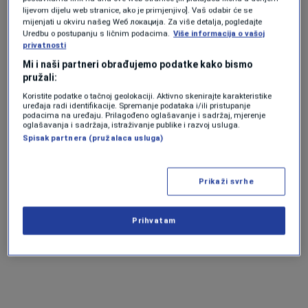
lijevom dijelu web stranice, ako je primjenjivo]. Vaš odabir će se
Danas je završena obdukcija tijela 14-godišnje
mijenjati u okviru našeg Wеб локација. Za više detalja, pogledajte
Uredbu o postupanju s ličnim podacima.
Više informacija o vašoj
Vanje i 74-godišnjeg Panchea Žezhovskog iz
privatnosti
Velesa, a tijela su predana porodicama.
Mi i naši partneri obrađujemo podatke kako bismo
pružali:
Koristite podatke o tačnoj geolokaciji. Aktivno skenirajte karakteristike
uređaja radi identifikacije. Spremanje podataka i/ili pristupanje
podacima na uređaju. Prilagođeno oglašavanje i sadržaj, mjerenje
oglašavanja i sadržaja, istraživanje publike i razvoj usluga.
Spisak partnera (pružalaca usluga)
Prikaži svrhe
Program N1 televizije možete pratiti UŽIVO na
ovom
linku
kao i putem aplikacija za
An
droid
|
iPhone/iPad
Prihvatam