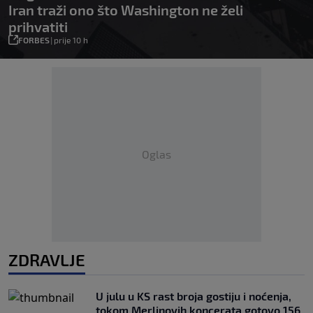
Iran traži ono što Washington ne želi
prihvatiti
FORBES
|
prije 10 h
Oglas
ZDRAVLJE
U julu u KS rast broja gostiju i noćenja,
tokom Merlinovih koncerata gotovo 156