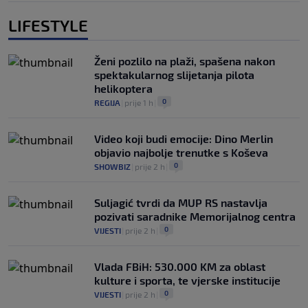
LIFESTYLE
Ženi pozlilo na plaži, spašena nakon
spektakularnog slijetanja pilota
helikoptera
0
REGIJA
|
prije 1 h
|
Video koji budi emocije: Dino Merlin
objavio najbolje trenutke s Koševa
0
SHOWBIZ
|
prije 2 h
|
Suljagić tvrdi da MUP RS nastavlja
pozivati saradnike Memorijalnog centra
0
VIJESTI
|
prije 2 h
|
Vlada FBiH: 530.000 KM za oblast
kulture i sporta, te vjerske institucije
0
VIJESTI
|
prije 2 h
|