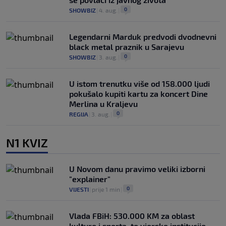
0
SHOWBIZ
|
4. aug.
|
Legendarni Marduk predvodi dvodnevni
black metal praznik u Sarajevu
0
SHOWBIZ
|
3. aug.
|
U istom trenutku više od 158.000 ljudi
pokušalo kupiti kartu za koncert Dine
Merlina u Kraljevu
0
REGIJA
|
3. aug.
|
N1 KVIZ
U Novom danu pravimo veliki izborni
"explainer"
0
VIJESTI
|
prije 1 min
|
Vlada FBiH: 530.000 KM za oblast
kulture i sporta, te vjerske institucije