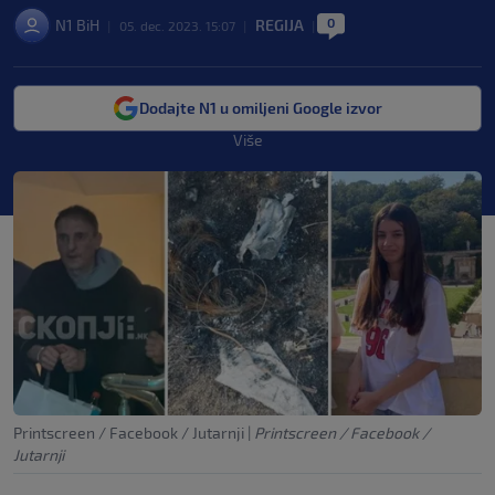
0
N1 BiH
REGIJA
|
05. dec. 2023. 15:07
|
|
Dodajte N1 u omiljeni Google izvor
Više
Printscreen / Facebook / Jutarnji
|
Printscreen / Facebook /
Jutarnji