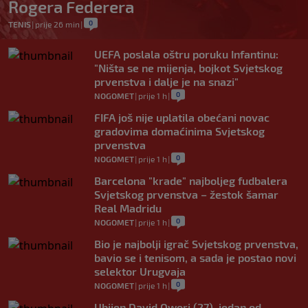
Rogera Federera
0
TENIS
|
prije 26 min
|
UEFA poslala oštru poruku Infantinu:
"Ništa se ne mijenja, bojkot Svjetskog
prvenstva i dalje je na snazi"
0
NOGOMET
|
prije 1 h
|
FIFA još nije uplatila obećani novac
gradovima domaćinima Svjetskog
prvenstva
0
NOGOMET
|
prije 1 h
|
Barcelona "krade" najboljeg fudbalera
Svjetskog prvenstva – žestok šamar
Real Madridu
0
NOGOMET
|
prije 1 h
|
Bio je najbolji igrač Svjetskog prvenstva,
bavio se i tenisom, a sada je postao novi
selektor Urugvaja
0
NOGOMET
|
prije 1 h
|
Ubijen David Owori (27), jedan od