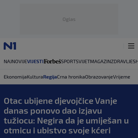
Oglas
NAJNOVIJE
VIJESTI
SPORT
SVIJET
MAGAZIN
ZDRAVLJE
S
Ekonomija
Kultura
Regija
Crna hronika
Obrazovanje
Vrijeme
Otac ubijene djevojčice Vanje
danas ponovo dao izjavu
tužiocu: Negira da je umiješan u
otmicu i ubistvo svoje kćeri