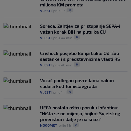
miliona KM prometa
0
VIJESTI
|
prije 1 h
|
Soreca: Zahtjev za pristupanje SEPA-i
važan korak BiH na putu ka EU
0
VIJESTI
|
prije 44 min
|
Crishock posjetio Banja Luku: Održao
sastanke i s predstavnicima vlasti RS
0
VIJESTI
|
prije 48 min
|
Vozač podlegao povredama nakon
sudara kod Tomislavgrada
0
VIJESTI
|
prije 1 h
|
UEFA poslala oštru poruku Infantinu:
"Ništa se ne mijenja, bojkot Svjetskog
prvenstva i dalje je na snazi"
0
NOGOMET
|
prije 1 h
|