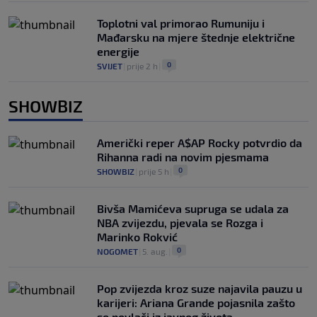
Toplotni val primorao Rumuniju i
Mađarsku na mjere štednje električne
energije
0
SVIJET
|
prije 2 h
|
SHOWBIZ
Američki reper A$AP Rocky potvrdio da
Rihanna radi na novim pjesmama
0
SHOWBIZ
|
prije 5 h
|
Bivša Mamićeva supruga se udala za
NBA zvijezdu, pjevala se Rozga i
Marinko Rokvić
0
NOGOMET
|
5. aug.
|
Pop zvijezda kroz suze najavila pauzu u
karijeri: Ariana Grande pojasnila zašto
se povlači iz javnog života