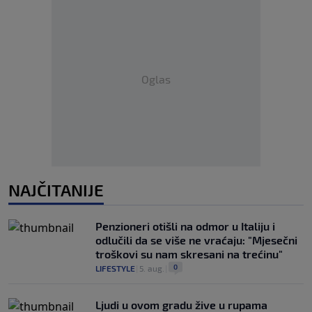
Oglas
NAJČITANIJE
Penzioneri otišli na odmor u Italiju i
odlučili da se više ne vraćaju: "Mjesečni
troškovi su nam skresani na trećinu"
0
LIFESTYLE
|
5. aug.
|
Ljudi u ovom gradu žive u rupama