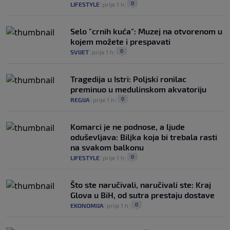
0
LIFESTYLE
|
prije 1 h
|
Selo "crnih kuća": Muzej na otvorenom u
kojem možete i prespavati
0
SVIJET
|
prije 1 h
|
Tragedija u Istri: Poljski ronilac
preminuo u medulinskom akvatoriju
0
REGIJA
|
prije 1 h
|
Komarci je ne podnose, a ljude
oduševljava: Biljka koja bi trebala rasti
na svakom balkonu
0
LIFESTYLE
|
prije 1 h
|
Što ste naručivali, naručivali ste: Kraj
Glova u BiH, od sutra prestaju dostave
0
EKONOMIJA
|
prije 1 h
|