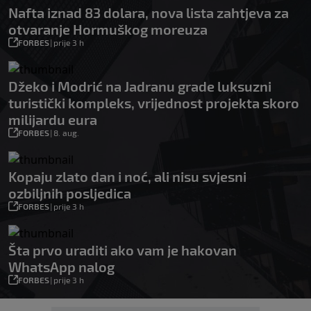
Nafta iznad 83 dolara, nova lista zahtjeva za
otvaranje Hormuškog moreuza
FORBES
|
prije 3 h
Džeko i Modrić na Jadranu grade luksuzni
turistički kompleks, vrijednost projekta skoro
milijardu eura
FORBES
|
8. aug.
Kopaju zlato dan i noć, ali nisu svjesni
ozbiljnih posljedica
FORBES
|
prije 3 h
Šta prvo uraditi ako vam je hakovan
WhatsApp nalog
FORBES
|
prije 3 h