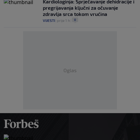
Kardiologinja: Sprječavanje dehidracije i
pregrijavanja ključni za očuvanje
zdravlja srca tokom vrućina
0
VIJESTI
|
prije 1 h
|
Oglas