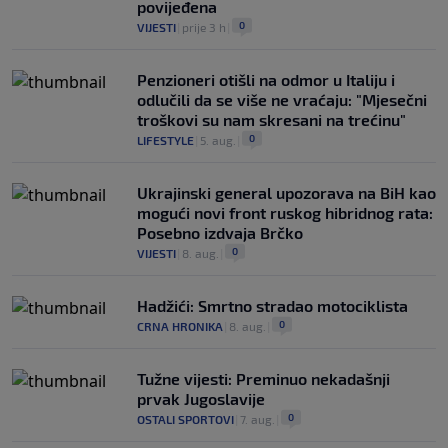
povijeđena
0
VIJESTI
|
prije 3 h
|
Penzioneri otišli na odmor u Italiju i
odlučili da se više ne vraćaju: "Mjesečni
troškovi su nam skresani na trećinu"
0
LIFESTYLE
|
5. aug.
|
Ukrajinski general upozorava na BiH kao
mogući novi front ruskog hibridnog rata:
Posebno izdvaja Brčko
0
VIJESTI
|
8. aug.
|
Hadžići: Smrtno stradao motociklista
0
CRNA HRONIKA
|
8. aug.
|
Tužne vijesti: Preminuo nekadašnji
prvak Jugoslavije
0
OSTALI SPORTOVI
|
7. aug.
|