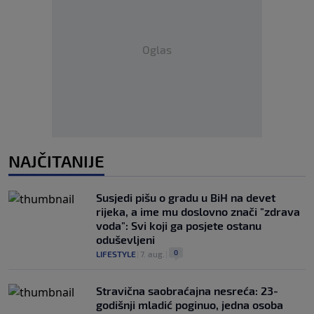
Oglas
NAJČITANIJE
Susjedi pišu o gradu u BiH na devet
rijeka, a ime mu doslovno znači "zdrava
voda": Svi koji ga posjete ostanu
oduševljeni
0
LIFESTYLE
|
7. aug.
|
Stravična saobraćajna nesreća: 23-
godišnji mladić poginuo, jedna osoba