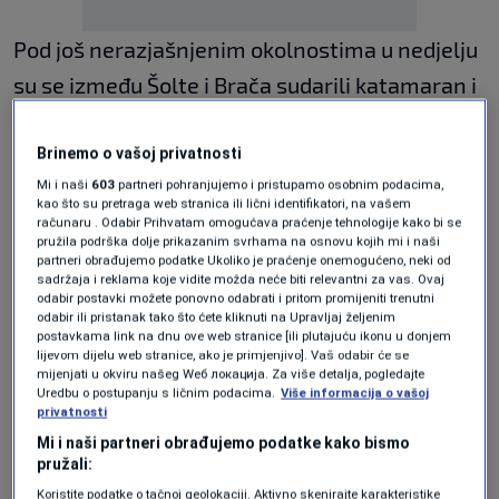
Pod još nerazjašnjenim okolnostima u nedjelju
su se između Šolte i Brača sudarili katamaran i
jedrilica duga oko 14 metara, na kojoj je bilo
osam osoba.
Brinemo o vašoj privatnosti
Mi i naši
603
partneri pohranjujemo i pristupamo osobnim podacima,
kao što su pretraga web stranica ili lični identifikatori, na vašem
Nakon sudara pronađena su tijela troje
računaru . Odabir Prihvatam omogućava praćenje tehnologije kako bi se
poginulih, a danas ja pronađeno i tijelo četvrte
pružila podrška dolje prikazanim svrhama na osnovu kojih mi i naši
partneri obrađujemo podatke Ukoliko je praćenje onemogućeno, neki od
osobe za kojom se tragalo.
sadržaja i reklama koje vidite možda neće biti relevantni za vas. Ovaj
odabir postavki možete ponovno odabrati i pritom promijeniti trenutni
odabir ili pristanak tako što ćete kliknuti na Upravljaj željenim
Četiri ozlijeđene osobe prevezene su u splitski
postavkama link na dnu ove web stranice [ili plutajuću ikonu u donjem
lijevom dijelu web stranice, ako je primjenjivo]. Vaš odabir će se
KBC i izvan su životne opasnosti.
mijenjati u okviru našeg Wеб локација. Za više detalja, pogledajte
Uredbu o postupanju s ličnim podacima.
Više informacija o vašoj
privatnosti
Svi stradali su češki državljani, izvijestilo je
Mi i naši partneri obrađujemo podatke kako bismo
Ministarstvo mora, prometa i infrastrukture.
pružali:
Koristite podatke o tačnoj geolokaciji. Aktivno skenirajte karakteristike