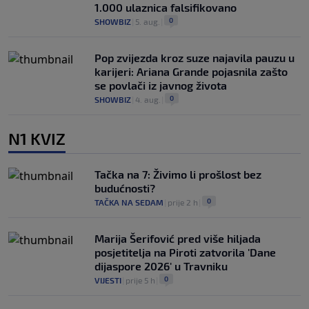
1.000 ulaznica falsifikovano
0
SHOWBIZ
|
5. aug.
|
Pop zvijezda kroz suze najavila pauzu u
karijeri: Ariana Grande pojasnila zašto
se povlači iz javnog života
0
SHOWBIZ
|
4. aug.
|
N1 KVIZ
Tačka na 7: Živimo li prošlost bez
budućnosti?
0
TAČKA NA SEDAM
|
prije 2 h
|
Marija Šerifović pred više hiljada
posjetitelja na Piroti zatvorila 'Dane
dijaspore 2026' u Travniku
0
VIJESTI
|
prije 5 h
|