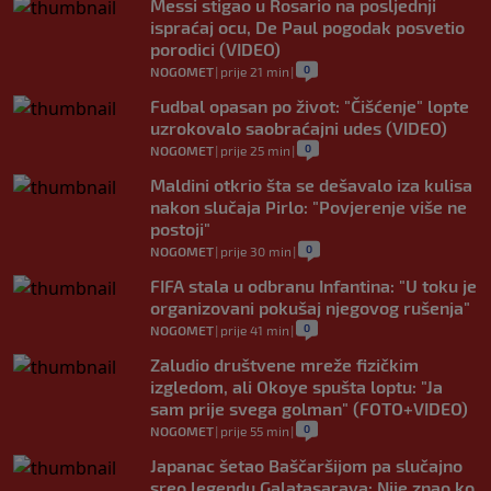
Messi stigao u Rosario na posljednji
ispraćaj ocu, De Paul pogodak posvetio
porodici (VIDEO)
0
NOGOMET
|
prije 21 min
|
Fudbal opasan po život: "Čišćenje" lopte
uzrokovalo saobraćajni udes (VIDEO)
0
NOGOMET
|
prije 25 min
|
Maldini otkrio šta se dešavalo iza kulisa
nakon slučaja Pirlo: "Povjerenje više ne
postoji"
0
NOGOMET
|
prije 30 min
|
FIFA stala u odbranu Infantina: "U toku je
organizovani pokušaj njegovog rušenja"
0
NOGOMET
|
prije 41 min
|
Zaludio društvene mreže fizičkim
izgledom, ali Okoye spušta loptu: "Ja
sam prije svega golman" (FOTO+VIDEO)
0
NOGOMET
|
prije 55 min
|
Japanac šetao Baščaršijom pa slučajno
sreo legendu Galatasaraya: Nije znao ko