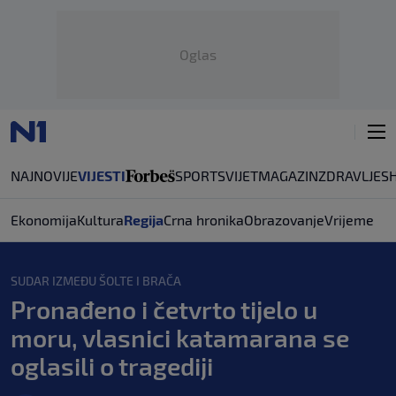
Oglas
NAJNOVIJE
VIJESTI
SPORT
SVIJET
MAGAZIN
ZDRAVLJE
S
Ekonomija
Kultura
Regija
Crna hronika
Obrazovanje
Vrijeme
SUDAR IZMEĐU ŠOLTE I BRAČA
Pronađeno i četvrto tijelo u
moru, vlasnici katamarana se
oglasili o tragediji