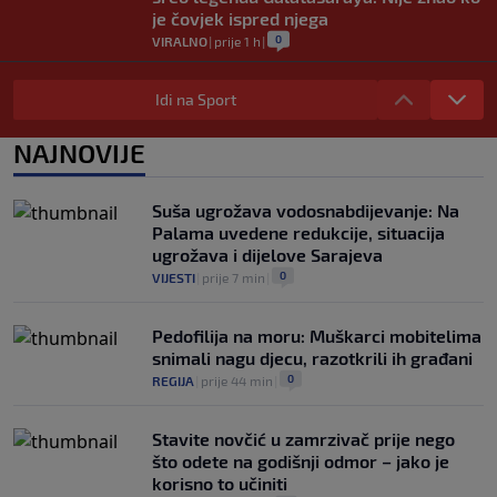
je čovjek ispred njega
0
VIRALNO
|
prije 1 h
|
Modrić bi mogao dobiti neočekivanu
ulogu u Milanu: Gazzetta nagovijestila
Idi na Sport
veliki potez
0
NOGOMET
|
prije 6 h
|
NAJNOVIJE
"Peković je imao 140 kila, nisam mogao
to da ga pitam": Luda priča NBA zvijezde,
Suša ugrožava vodosnabdijevanje: Na
htio je samo jednu stvar
Palama uvedene redukcije, situacija
0
KOŠARKA
|
prije 6 h
|
ugrožava i dijelove Sarajeva
0
VIJESTI
|
prije 7 min
|
Pedofilija na moru: Muškarci mobitelima
snimali nagu djecu, razotkrili ih građani
0
REGIJA
|
prije 44 min
|
Stavite novčić u zamrzivač prije nego
što odete na godišnji odmor – jako je
korisno to učiniti