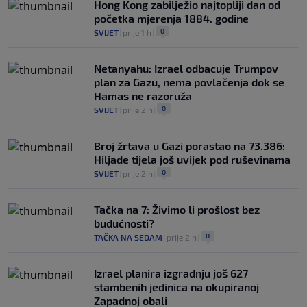
Hong Kong zabilježio najtopliji dan od
početka mjerenja 1884. godine
0
SVIJET
|
prije 1 h
|
Netanyahu: Izrael odbacuje Trumpov
plan za Gazu, nema povlačenja dok se
Hamas ne razoruža
0
SVIJET
|
prije 2 h
|
Broj žrtava u Gazi porastao na 73.386:
Hiljade tijela još uvijek pod ruševinama
0
SVIJET
|
prije 2 h
|
Tačka na 7: Živimo li prošlost bez
budućnosti?
0
TAČKA NA SEDAM
|
prije 2 h
|
Izrael planira izgradnju još 627
stambenih jedinica na okupiranoj
Zapadnoj obali