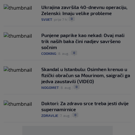
Ukrajina završila 40-dnevnu operaciju,
Zelenski: Imaju velike probleme
0
SVIJET
|
prije 7 h
|
Punjene paprike kao nekad: Ovaj mali
trik naših baka čini nadjev savršeno
sočnim
0
COOKING
|
8. aug.
|
Skandal u Istanbulu: Osimhen krenuo u
fizički obračun sa Mourinom, saigrači ga
jedva zaustavili (VIDEO)
0
NOGOMET
|
8. aug.
|
Doktori: Za zdravo srce treba jesti dvije
supernamirnice
0
ZDRAVLJE
|
7. aug.
|