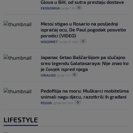
Glova u BiH, od sutra prestaju dostave
0
EKONOMIJA
|
prije 1 h
|
Messi stigao u Rosario na posljednji
ispraćaj ocu, De Paul pogodak posvetio
porodici (VIDEO)
0
NOGOMET
|
prije 21 min
|
Japanac šetao Baščaršijom pa slučajno
sreo legendu Galatasaraya: Nije znao ko
je čovjek ispred njega
0
VIRALNO
|
prije 1 h
|
Pedofilija na moru: Muškarci mobitelima
snimali nagu djecu, razotkrili ih građani
0
REGIJA
|
prije 44 min
|
LIFESTYLE