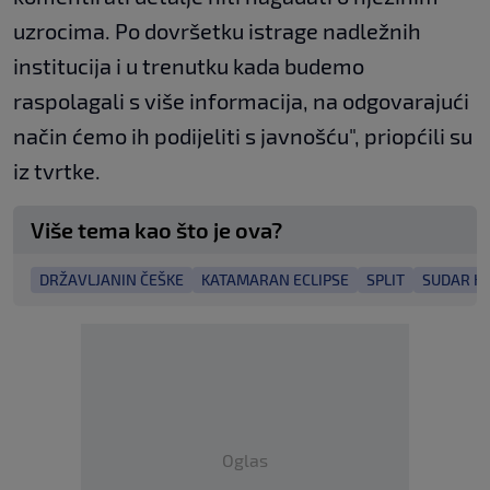
uzrocima. Po dovršetku istrage nadležnih
institucija i u trenutku kada budemo
raspolagali s više informacija, na odgovarajući
način ćemo ih podijeliti s javnošću", priopćili su
iz tvrtke.
Više tema kao što je ova?
DRŽAVLJANIN ČEŠKE
KATAMARAN ECLIPSE
SPLIT
SUDAR KA
Oglas