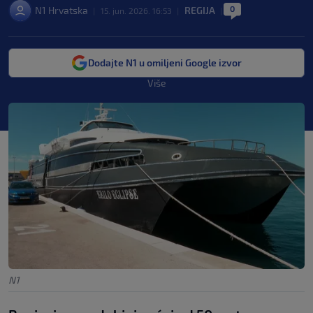
0
N1 Hrvatska
REGIJA
|
15. jun. 2026. 16:53
|
|
Dodajte N1 u omiljeni Google izvor
Više
N1