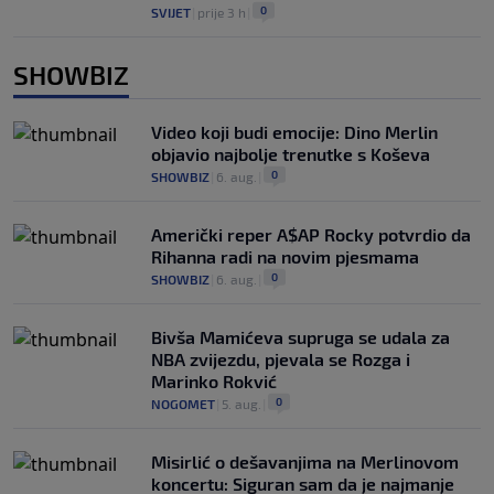
0
SVIJET
|
prije 3 h
|
SHOWBIZ
Video koji budi emocije: Dino Merlin
objavio najbolje trenutke s Koševa
0
SHOWBIZ
|
6. aug.
|
Američki reper A$AP Rocky potvrdio da
Rihanna radi na novim pjesmama
0
SHOWBIZ
|
6. aug.
|
Bivša Mamićeva supruga se udala za
NBA zvijezdu, pjevala se Rozga i
Marinko Rokvić
0
NOGOMET
|
5. aug.
|
Misirlić o dešavanjima na Merlinovom
koncertu: Siguran sam da je najmanje