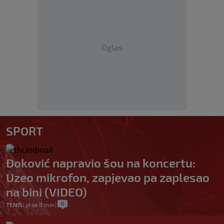
Oglas
SPORT
Đoković napravio šou na koncertu:
Uzeo mikrofon, zapjevao pa zaplesao
na bini (VIDEO)
0
TENIS
|
prije 8 min
|