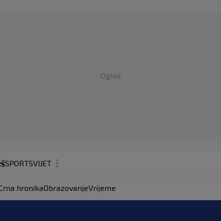
Oglas
SPORT
SVIJET
MAGAZIN
Crna hronika
Obrazovanje
Vrijeme
ZDRAVLJE