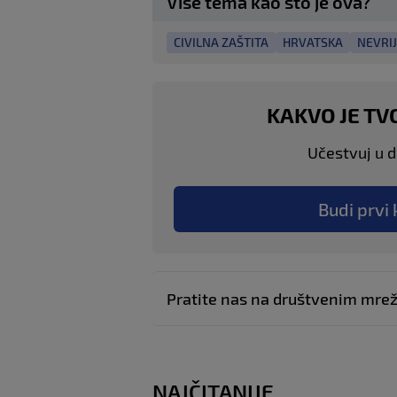
Više tema kao što je ova?
CIVILNA ZAŠTITA
HRVATSKA
NEVRI
KAKVO JE TV
Učestvuj u di
Budi prvi 
Pratite nas na društvenim mr
NAJČITANIJE