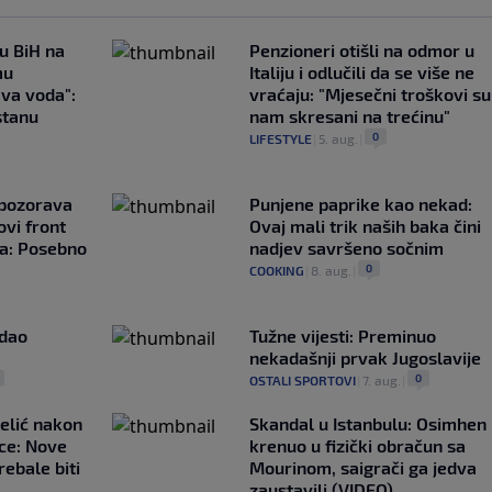
 u BiH na
Penzioneri otišli na odmor u
mu
Italiju i odlučili da se više ne
ava voda":
vraćaju: "Mjesečni troškovi su
stanu
nam skresani na trećinu"
0
LIFESTYLE
|
5. aug.
|
upozorava
Punjene paprike kao nekad:
vi front
Ovaj mali trik naših baka čini
ta: Posebno
nadjev savršeno sočnim
0
COOKING
|
8. aug.
|
adao
Tužne vijesti: Preminuo
nekadašnji prvak Jugoslavije
0
OSTALI SPORTOVI
|
7. aug.
|
elić nakon
Skandal u Istanbulu: Osimhen
ce: Nove
krenuo u fizički obračun sa
rebale biti
Mourinom, saigrači ga jedva
zaustavili (VIDEO)