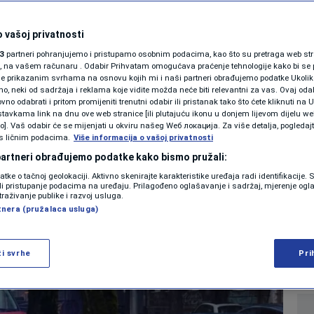
SHOWBIZ
me pogodilo sjever
KOLUMNE
 vašoj privatnosti
3
partneri pohranjujemo i pristupamo osobnim podacima, kao što su pretraga web stran
še dojava stiglo iz
ori, na vašem računaru . Odabir Prihvatam omogućava praćenje tehnologije kako bi se 
je prikazanim svrhama na osnovu kojih mi i naši partneri obrađujemo podatke Ukoliko
 neki od sadržaja i reklama koje vidite možda neće biti relevantni za vas. Ovaj odab
a
PODCAST
no odabrati i pritom promijeniti trenutni odabir ili pristanak tako što ćete kliknuti na U
tavkama link na dnu ove web stranice [ili plutajuću ikonu u donjem lijevom dijelu we
N1 SPECIJAL
vo]. Vaš odabir će se mijenjati u okviru našeg Wеб локација. Za više detalja, pogledaj
s ličnim podacima.
Više informacija o vašoj privatnosti
0
 15:02
REGIJA
komentara
|
|
FENOMENI
 partneri obrađujemo podatke kako bismo pružali:
datke o tačnoj geolokaciji. Aktivno skenirajte karakteristike uređaja radi identifikacije.
NEISTRAŽENO
ili pristupanje podacima na uređaju. Prilagođeno oglašavanje i sadržaj, mjerenje ogl
Više
traživanje publike i razvoj usluga.
tnera (pružalaca usluga)
VIRALNO
FOTO
ži svrhe
Pri
PROMO
VIDEO