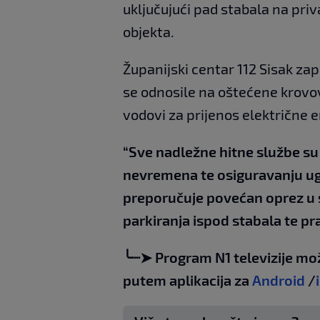
uključujući pad stabala na priv
objekta.
Županijski centar 112 Sisak za
se odnosile na oštećene krovov
vodovi za prijenos električne e
“Sve nadležne hitne službe su 
nevremena te osiguravanju ug
preporučuje povećan oprez u s
parkiranja ispod stabala te pr
╰┈➤ Program N1 televizije mo
putem aplikacija za
Android
/