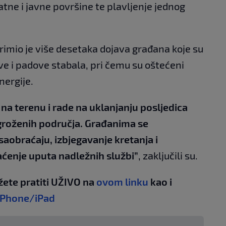
atne i javne površine te plavljenje jednog
primio je više desetaka dojava građana koje su
e i padove stabala, pri čemu su oštećeni
nergije.
na terenu i rade na uklanjanju posljedica
roženih područja. Građanima se
aobraćaju, izbjegavanje kretanja i
aćenje uputa nadležnih službi”
, zaključili su.
žete pratiti UŽIVO na
ovom linku
kao i
iPhone/iPad