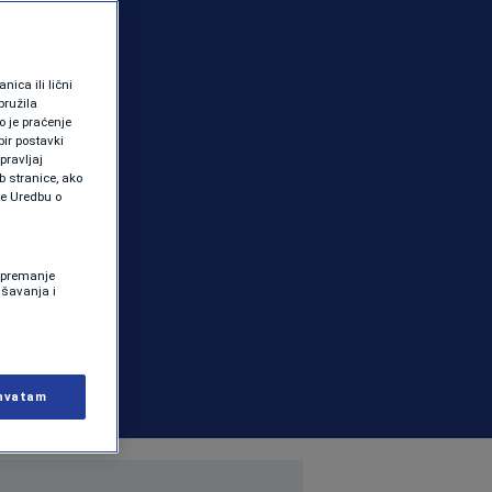
ica ili lični
pružila
 je praćenje
ir postavki
pravljaj
b stranice, ako
te Uredbu o
 Spremanje
ašavanja i
hvatam