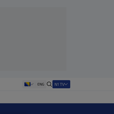
N1 TV
ENG