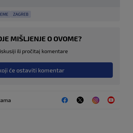
JEME
ZAGREB
OJE MIŠLJENJE O OVOME?
skusiji ili pročitaj komentare
koji će ostaviti komentar
ežama