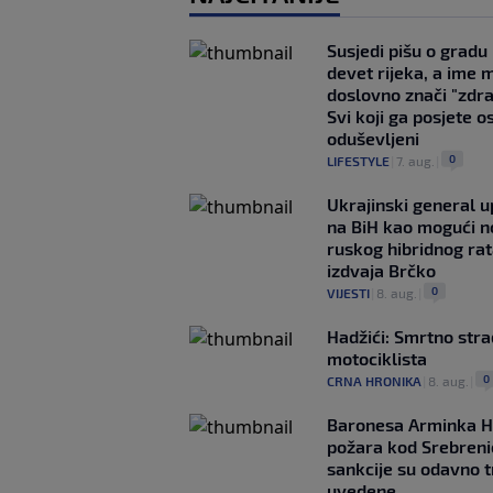
Susjedi pišu o gradu
devet rijeka, a ime 
doslovno znači "zdr
Svi koji ga posjete o
oduševljeni
0
LIFESTYLE
|
7. aug.
|
Ukrajinski general 
na BiH kao mogući no
ruskog hibridnog ra
izdvaja Brčko
0
VIJESTI
|
8. aug.
|
Hadžići: Smrtno str
motociklista
0
CRNA HRONIKA
|
8. aug.
|
Baronesa Arminka H
požara kod Srebreni
sankcije su odavno t
uvedene