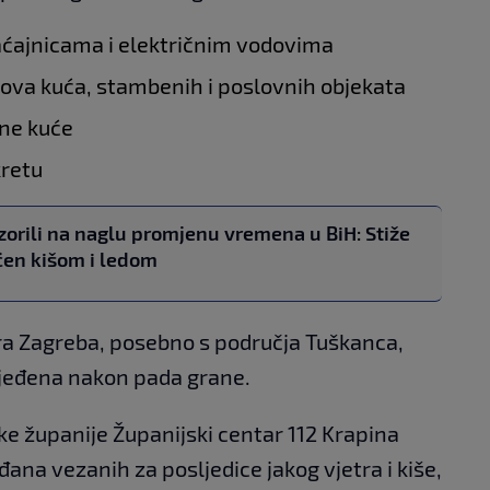
aćajnicama i električnim vodovima
ova kuća, stambenih i poslovnih objekata
čne kuće
kretu
orili na naglu promjenu vremena u BiH: Stiže
aćen kišom i ledom
ntra Zagreba, posebno s područja Tuškanca,
ijeđena nakon pada grane.
e županije Županijski centar 112 Krapina
ana vezanih za posljedice jakog vjetra i kiše,