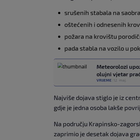
srušenih stabala na saobr
oštećenih i odnesenih krov
požara na krovištu porodi
pada stabla na vozilo u po
Meteorolozi upoz
olujni vjetar pr
VRIJEME
|
12. maj.
Najviše dojava stiglo je iz ce
gdje je jedna osoba lakše povr
Na području Krapinsko-zagorsk
zaprimio je desetak dojava građ